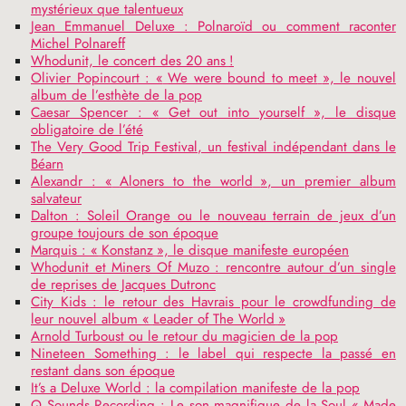
mystérieux que talentueux
Jean Emmanuel Deluxe : Polnaroïd ou comment raconter
Michel Polnareff
Whodunit, le concert des 20 ans
!
Olivier Popincourt : «
We were bound to meet
», le nouvel
album de l’esthète de la pop
Caesar Spencer : «
Get out into yourself
», le disque
obligatoire de l’été
The Very Good Trip Festival, un festival indépendant dans le
Béarn
Alexandr : «
Aloners to the world
», un premier album
salvateur
Dalton : Soleil Orange ou le nouveau terrain de jeux d’un
groupe toujours de son époque
Marquis : «
Konstanz
», le disque manifeste européen
Whodunit et Miners Of Muzo : rencontre autour d’un single
de reprises de Jacques Dutronc
City Kids : le retour des Havrais pour le crowdfunding de
leur nouvel album «
Leader of The World
»
Arnold Turboust ou le retour du magicien de la pop
Nineteen Something : le label qui respecte la passé en
restant dans son époque
It’s a Deluxe World : la compilation manifeste de la pop
Q Sounds Recording : Le son magnifique de la Soul «
Made