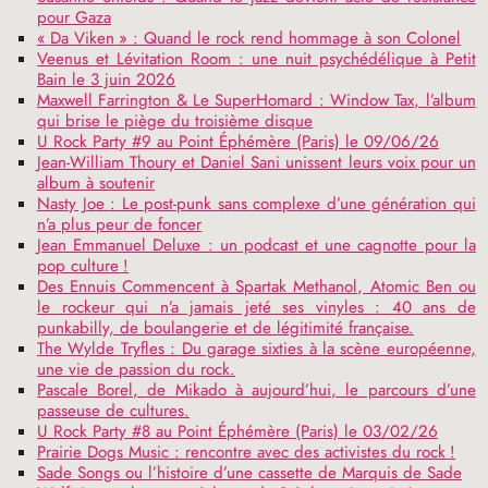
pour Gaza
«
Da Viken
» : Quand le rock rend hommage à son Colonel
Veenus et Lévitation Room : une nuit psychédélique à Petit
Bain le 3 juin 2026
Maxwell Farrington & Le SuperHomard : Window Tax, l’album
qui brise le piège du troisième disque
U Rock Party #9 au Point Éphémère (Paris) le 09/06/26
Jean-William Thoury et Daniel Sani unissent leurs voix pour un
album à soutenir
Nasty Joe : Le post-punk sans complexe d’une génération qui
n’a plus peur de foncer
Jean Emmanuel Deluxe : un podcast et une cagnotte pour la
pop culture
!
Des Ennuis Commencent à Spartak Methanol, Atomic Ben ou
le rockeur qui n’a jamais jeté ses vinyles : 40 ans de
punkabilly, de boulangerie et de légitimité française.
The Wylde Tryfles : Du garage sixties à la scène européenne,
une vie de passion du rock.
Pascale Borel, de Mikado à aujourd’hui, le parcours d’une
passeuse de cultures.
U Rock Party #8 au Point Éphémère (Paris) le 03/02/26
Prairie Dogs Music : rencontre avec des activistes du rock
!
Sade Songs ou l’histoire d’une cassette de Marquis de Sade