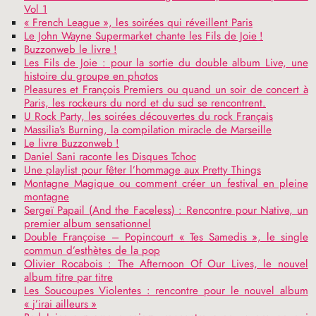
Vol 1
«
French League
», les soirées qui réveillent Paris
Le John Wayne Supermarket chante les Fils de Joie
!
Buzzonweb le livre
!
Les Fils de Joie : pour la sortie du double album Live, une
histoire du groupe en photos
Pleasures et François Premiers ou quand un soir de concert à
Paris, les rockeurs du nord et du sud se rencontrent.
U Rock Party, les soirées découvertes du rock Français
Massilia’s Burning, la compilation miracle de Marseille
Le livre Buzzonweb
!
Daniel Sani raconte les Disques Tchoc
Une playlist pour fêter l’hommage aux Pretty Things
Montagne Magique ou comment créer un festival en pleine
montagne
Sergeï Papail (And the Faceless) : Rencontre pour Native, un
premier album sensationnel
Double Françoise – Popincourt «
Tes Samedis
», le single
commun d’esthètes de la pop
Olivier Rocabois : The Afternoon Of Our Lives, le nouvel
album titre par titre
Les Soucoupes Violentes : rencontre pour le nouvel album
«
j’irai ailleurs
»