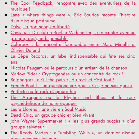
The Cool Feedback, rencontre avec des aventuriers de la
musique
!
Lane «
where things were
», Eric Sourice raconte l’histoire
d’un disque posthume
Dalva, la pop song en liberté
Caesaria : Du club à Rock à Madchester, la rencontre avec un
groupe, déjà, indispensable
Colorbox : la rencontre formidable entre Marc Minelli et
Olivier Durand
Le Cèpe Records, un label indispensable qui fête ses cinq
ans
Nicolas Paugam où le parcours d’un artisan de la chanson
Marlow Rider : Cryptogenèse ou un concentré de rock
!
Belphegorz, «
Kill the pain
», du rock et c’est tout
!
French Boutik : un questionnaire pour «
Ce je ne sais quoi
»
Perfecto ou le rock d’aujourd’hui
The Arrogants ou le Rhythm and Blues et le rock
psychédélique de notre époque.
Laura Llorens : une vie en Soul Music
Dead Chic, un groupe chic et bien vivant
John Wayne Supermarket : «
les plus grands succès
» d’un
groupe salvateur
!
The Ready Mades : «
Tumbling Walls
», un dernier disque
pour renverser les murs.