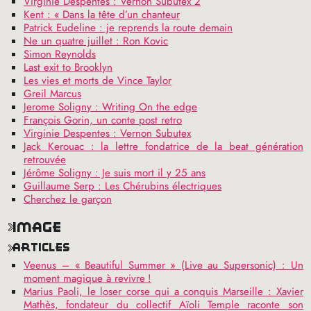
Virginie Despentes : Vernon Subutex 2
Kent : «
Dans la tête d’un chanteur
Patrick Eudeline : je reprends la route demain
Ne un quatre juillet : Ron Kovic
Simon Reynolds
Last exit to Brooklyn
Les vies et morts de Vince Taylor
Greil Marcus
Jerome Soligny : Writing On the edge
François Gorin, un conte post retro
Virginie Despentes : Vernon Subutex
Jack Kerouac : la lettre fondatrice de la beat génération
retrouvée
Jérôme Soligny : Je suis mort il y 25 ans
Guillaume Serp : Les Chérubins électriques
Cherchez le garçon
image
articles
Veenus – «
Beautiful Summer
» (Live au Supersonic) : Un
moment magique à revivre
!
Marius Paoli, le loser corse qui a conquis Marseille : Xavier
Mathès, fondateur du collectif Aïoli Temple raconte son