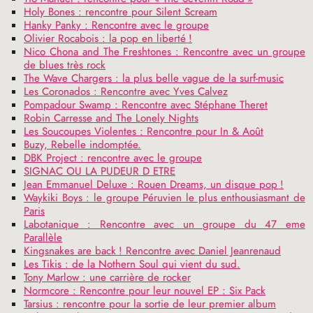
Holy Bones : rencontre pour Silent Scream
Hanky Panky : Rencontre avec le groupe
Olivier Rocabois : la pop en liberté
!
Nico Chona and The Freshtones : Rencontre avec un groupe
de blues très rock
The Wave Chargers : la plus belle vague de la surf-music
Les Coronados : Rencontre avec Yves Calvez
Pompadour Swamp : Rencontre avec Stéphane Theret
Robin Carresse and The Lonely Nights
Les Soucoupes Violentes : Rencontre pour In & Août
Buzy, Rebelle indomptée.
DBK
Project : rencontre avec le groupe
SIGNAC
OU
LA
PUDEUR
D
ETRE
Jean Emmanuel Deluxe : Rouen Dreams, un disque pop
!
Waykiki Boys : le groupe Péruvien le plus enthousiasmant de
Paris
Labotanique : Rencontre avec un groupe du 47 eme
Parallèle
Kingsnakes are back
! Rencontre avec Daniel Jeanrenaud
Les Tikis : de la Nothern Soul qui vient du sud.
Tony Marlow : une carrière de rocker
Normcore : Rencontre pour leur nouvel
EP
: Six Pack
Tarsius : rencontre pour la sortie de leur premier album