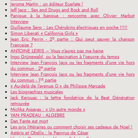
Jerome Martin : un éditeur Ecarlate
!
Jeff Jacq : Sex and Drugs and Rock and Roll
Panique à la banque : rencontre avec Olivier Marbot
Interview
Guillaume Serp : Les Chérubins électriques en poche
!!!!!
Simon Liberati «
California Girls
»
e
Jean Eric Perrin - 2
partie : Qui peut sauver la chanson
Française
?
ANTOINE
LEIRIS
– Vous n’aurez pas ma haine
Ingo Grünewald, ou la fascination à l’oeuvre du temps
Interview Jean François Jacq ou les fragments d’une vie hors
e
du commun - 2
partie
Interview Jean François Jacq ou les fragments d’une vie hors
re
du commun - 1
partie
«
Au-delà de l’avenue D
» de Philippe Marcade
Les biographies musicales
Jack Kerouac : la lettre fondatrice de la Beat Génération
retrouvée
Michka Assayas : «
Un autre monde
»
YAN
PRADEAU
:
ALGEBRE
Dan Fante est mort
Les prix littéraires ou comment choisir ses cadeaux de Noel
!
Astérix et Obélix : le Papyrus de César