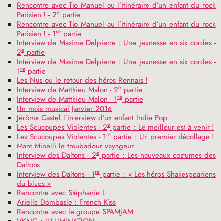
Rencontre avec Tio Manuel ou l’itinéraire d’un enfant du rock
e
Parisien
! - 2
partie
Rencontre avec Tio Manuel ou l’itinéraire d’un enfant du rock
re
Parisien
! - 1
partie
Interview de Maxime Delpierre : Une jeunesse en six cordes -
e
2
partie
Interview de Maxime Delpierre : Une jeunesse en six cordes -
re
1
partie
Les Nus ou le retour des héros Rennais
!
e
Interview de Matthieu Malon - 2
partie
re
Interview de Matthieu Malon - 1
partie
Un mois musical Janvier 2016
Jérôme Castel l’interview d’un enfant Indie Pop
e
Les Soucoupes Violentes - 2
partie : Le meilleur est à venir
!
re
Les Soucoupes Violentes - 1
partie : Un premier décollage
!
Marc Minelli le troubadour voyageur
e
Interview des Daltons - 2
partie : Les nouveaux costumes des
Daltons
re
Interview des Daltons - 1
partie : «
Les héros Shakespeariens
du blues
»
Rencontre avec Stéphanie L
Arielle Dombasle : French Kiss
Rencontre avec le groupe
SPAMJAM