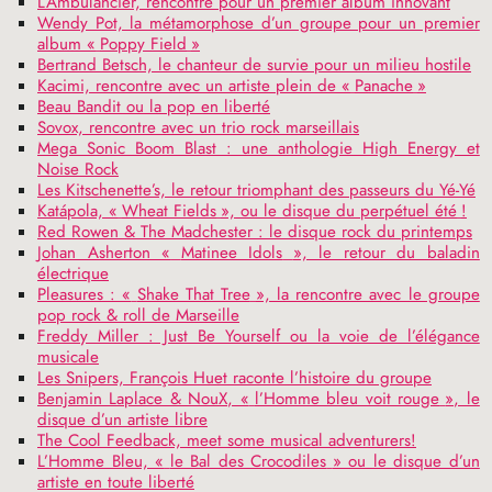
L’Ambulancier, rencontre pour un premier album innovant
Wendy Pot, la métamorphose d’un groupe pour un premier
album «
Poppy Field
»
Bertrand Betsch, le chanteur de survie pour un milieu hostile
Kacimi, rencontre avec un artiste plein de «
Panache
»
Beau Bandit ou la pop en liberté
Sovox, rencontre avec un trio rock marseillais
Mega Sonic Boom Blast : une anthologie High Energy et
Noise Rock
Les Kitschenette’s, le retour triomphant des passeurs du Yé-Yé
Katápola, «
Wheat Fields
», ou le disque du perpétuel été
!
Red Rowen & The Madchester : le disque rock du printemps
Johan Asherton «
Matinee Idols
», le retour du baladin
électrique
Pleasures : «
Shake That Tree
», la rencontre avec le groupe
pop rock & roll de Marseille
Freddy Miller : Just Be Yourself ou la voie de l’élégance
musicale
Les Snipers, François Huet raconte l’histoire du groupe
Benjamin Laplace & NouX, «
l’Homme bleu voit rouge
», le
disque d’un artiste libre
The Cool Feedback, meet some musical adventurers!
L’Homme Bleu, «
le Bal des Crocodiles
» ou le disque d’un
artiste en toute liberté