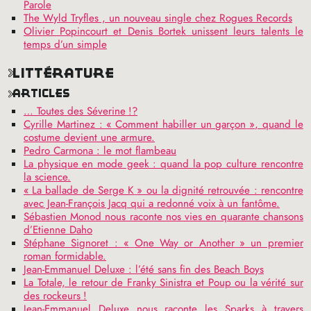
Parole
The Wyld Tryfles , un nouveau single chez Rogues Records
Olivier Popincourt et Denis Bortek unissent leurs talents le
temps d’un simple
littérature
articles
… Toutes des Séverine
!?
Cyrille Martinez : «
Comment habiller un garçon
», quand le
costume devient une armure.
Pedro Carmona : le mot flambeau
La physique en mode geek : quand la pop culture rencontre
la science.
«
La ballade de Serge K
» ou la dignité retrouvée : rencontre
avec Jean-François Jacq qui a redonné voix à un fantôme.
Sébastien Monod nous raconte nos vies en quarante chansons
d’Etienne Daho
Stéphane Signoret : «
One Way or Another
» un premier
roman formidable.
Jean-Emmanuel Deluxe : l’été sans fin des Beach Boys
La Totale, le retour de Franky Sinistra et Poup ou la vérité sur
des rockeurs
!
Jean-Emmanuel Deluxe nous raconte les Sparks à travers