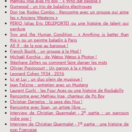
Mathieu Insa alias Po Boy : «
Who dat people
»
Gunwood : un trio de baladins électriques
Don Joe Rodeo Combo : Rencontre avec un groupe qui aime
les «
Anciens Westerns
»
PERIO
(alias Eric
DELEPORTE
) ou une histoire de talent qui
perdure
Troy and the Human Condition : «
Anything is better than
this
» ou un peintre baladin à Paris
All If : de la pop au baroque
!
French Boutik : un groupe à la Mod
!
Michaël Korchia : de Watoo Watoo à Photon
!
Stéphane Zelten ou comment faire danser les mots
Olivier Popincourt : Un garçon à la «
Mods
»
Leonard Cohen 1934 - 2016
Ici et Lui : un duo plein de musique
!
Jean Felzine : entretien avec un Mustang
Laurent Cuchi
; les Four Aces ou une histoire de Rockabilly
Rencontre avec Mathieu Insa, chanteur de Po Boy
Christian Dargelos : la saga des Nus
!
Rencontre avec Soan, un artiste libre …
e
Interview de Christian Quermalet - 2
partie : un parcours
indie pop
!
re
Interview de Christian Quermalet - 1
partie : une histoire de
pop Française