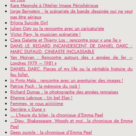
Kare Magnole à l’Atelier Image Périphérique
Jorge Bernstein : le scénariste de bande dessinée qui ne veut
pas être sérieux
Erloria Suicide Girl
Julien Osty ou la rencontre avec un caricaturiste
Victor Pavy, le musicien scénariste
!
Clara Galante et Thierry Los : rencontre pour «
une île
»
DANS
LE
REGARD
INCANDESCENT
DE
DANIEL
DARC
:
MARC
DUFAUD
,
CINEASTE
INCLASSABLE
Yan Morvan : Rencontre autours des «
années de fer –
Londres 1979 – 1981
»
DANIEL
DARC
. Pieces of my life ou la véritable histoire du
feu follet.
Jo Pinto Maîa : rencontre avec un aventurier des images
!
Patrice Poch : la mémoire du rock
!
Richard Dumas : le photographe des années rennaises
Etienne Labroue : Un bel Elan
!
Femmes, je vous aiiiiiiiime
Derrière «
Dune
»
… L’heure du bilan, la chronique d’Emma Peel
…Dieu, Shakespeare, Woody et moi…la chronique de Emma
Peel
Deep purple : la chronique d’Emma Peel