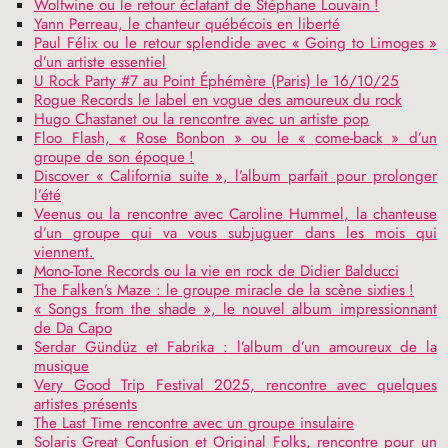
Wolfwine ou le retour éclatant de Stéphane Louvain
!
Yann Perreau, le chanteur québécois en liberté
Paul Félix ou le retour splendide avec «
Going to Limoges
»
d’un artiste essentiel
U Rock Party #7 au Point Éphémère (Paris) le 16/10/25
Rogue Records le label en vogue des amoureux du rock
Hugo Chastanet ou la rencontre avec un artiste pop
Floo Flash, «
Rose Bonbon
» ou le «
come-back
» d’un
groupe de son époque
!
Discover «
California suite
», l’album parfait pour prolonger
l’été
Veenus ou la rencontre avec Caroline Hummel, la chanteuse
d’un groupe qui va vous subjuguer dans les mois qui
viennent.
Mono-Tone Records ou la vie en rock de Didier Balducci
The Falken’s Maze : le groupe miracle de la scène sixties
!
«
Songs from the shade
», le nouvel album impressionnant
de Da Capo
Serdar Gündüz et Fabrika : l’album d’un amoureux de la
musique
Very Good Trip Festival 2025, rencontre avec quelques
artistes présents
The Last Time rencontre avec un groupe insulaire
Solaris Great Confusion et Original Folks, rencontre pour un