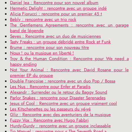
Daniel Jea : Rencontre pour son nouvel album
Hermetic Delight : rencontre avec un groupe indé
Alicia Fiorucci : rencontre pour un premier 45 t
Bebly : rencontre avec un trio rock
The Gentlemens Agreements : rencontre avec un garage
band de légende
Seyes : Rencontre avec un duo de musiciennes
Tasty Freaks : un groupe débridé entre Rock et Funk
Brume : rencontre pour son nouveau titre
Noux
! ou la musique en liberté
!
Troy & the Human Condition : Rencontre pour We need a
happy ending
Not Your Animal : Rencontre avec David Rosane pour le
premier
EP
du groupe
Double Françoise : rencontre avec un duo Pop / Bossa
Les Nus : Rencontre pour Enfer et Paradis
Alexandr : Surrender ou le retour du Baggy Sound
Parlor Snakes : rencontre pour Disaster Serenades
Jesus of Cool : Rencontre avec un groupe vraiment cool
Les Kitschenettes ou les passeurs du yé-yé
Gliz : Rencontre avec des aventuriers de la musique
Fuzzy Vox : Rencontre avec Hugo Fabbri
Hurdy-Gurdy : rencontre avec un groupe inclassable
Tio Manuel : rencontre pour «
The Seventh Road
»