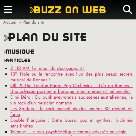
buzz on web
Accueil
>
Plan du site
plan du site
musique
articles
2 :12
AM
, le retour du duo gagnant
!
th
13
Hole ou la rencontre avec l’un des plus beaux secrets
musical de Rennes
!
Olli & The London Radio Pop Orchestra – Life on Rennes :
Une odyssée pop entre baroque, électronique et mélancolie.
Dimi Déro : Du punk aveyronnais aux scènes australiennes, la
vie rock d’un musicien nomade
Les Spiders : le rock marseillais des années 80 revient en
force
Double Françoise : Entre bossa, pop et synthés, l’alchimie
sans limites
Telemac : Le rock psychédélique comme odyssée musicale