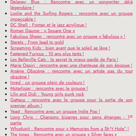
Delaney Blue : Rencontre avec un songwriter déjà
légendaire
!
Loolie and the Surfing Rogers : rencontre avec un groupe
impeccable
!
DC
Shell : Fontan et le jazz acrylique
!
Roman Gaume : «
Square One
»
Fabulous Sheep : rencontre avec un groupe «
fabulous
»
!
Staretz : From lead to gold
Screaming Kids : bien avant que le soleil se lève
!
Fastened Furious : 10 ans plus tarés
!
Les Belleville Cats : le secret le mieux gardé de Paris
!
Marie Ospiri : rencontre avec une chanteuse de son époque
!
Arsène Obscène : rencontre avec un artiste pas du tout
obscène
!
Inred : un groupe plein de couleurs
!
Motarlozer : rencontre avec le groupe
!
Lilix and Didi : Young girls punk rock
Gattaca : rencontre avec le groupe pour la sortie de son
premier album
!
Yeast : Rencontre avec un groupe Indie Pop
!
re
Long Chris : Chansons bizarres pour gens étranges - 1
partie
Whodunit : Rencontre pour «
Memories from a Sh*t Hole”
!
The Jones : Rencontre avec un groupe «
Silver faces
»