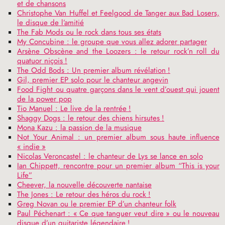
et de chansons
Christophe Van Huffel et Feelgood de Tanger aux Bad Losers,
le disque de l’amitié
The Fab Mods ou le rock dans tous ses états
My Concubine : le groupe que vous allez adorer partager
Arsène Obscène and the Loozers : le retour rock’n roll du
quatuor niçois
!
The Odd Bods : Un premier album révélation
!
Gil, premier
EP
solo pour le chanteur angevin
Food Fight ou quatre garçons dans le vent d’ouest qui jouent
de la power pop
Tio Manuel : Le live de la rentrée
!
Shaggy Dogs : le retour des chiens hirsutes
!
Mona Kazu : la passion de la musique
Not Your Animal : un premier album sous haute influence
«
indie
»
Nicolas Veroncastel : le chanteur de Lys se lance en solo
Ian Chippett, rencontre pour un premier album “This is your
Life”
Cheever, la nouvelle découverte nantaise
The Jones : Le retour des héros du rock
!
Greg Novan ou le premier
EP
d’un chanteur folk
Paul Péchenart : «
Ce que tanguer veut dire
» ou le nouveau
disque d’un guitariste légendaire
!