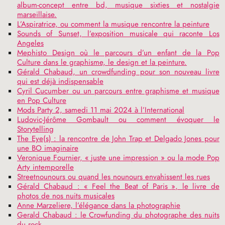
album-concept entre bd, musique sixties et nostalgie
marseillaise.
L’Aspiratrice, ou comment la musique rencontre la peinture
Sounds of Sunset, l’exposition musicale qui raconte Los
Angeles
Mephisto Design où le parcours d’un enfant de la Pop
Culture dans le graphisme, le design et la peinture.
Gérald Chabaud, un crowdfunding pour son nouveau livre
qui est déjà indispensable
Cyril Cucumber ou un parcours entre graphisme et musique
en Pop Culture
Mods Party 2, samedi 11 mai 2024 à l’International
Ludovic-Jérôme Gombault ou comment évoquer le
Storytelling
The Eye(s) : la rencontre de John Trap et Delgado Jones pour
une
BO
imaginaire
Veronique Fournier, «
juste une impression
» ou la mode Pop
Arty intemporelle
Streetnounours ou quand les nounours envahissent les rues
Gérald Chabaud : «
Feel the Beat of Paris
», le livre de
photos de nos nuits musicales
Anne Marzeliere, l’élégance dans la photographie
Gerald Chabaud : le Crowfunding du photographe des nuits
du rock