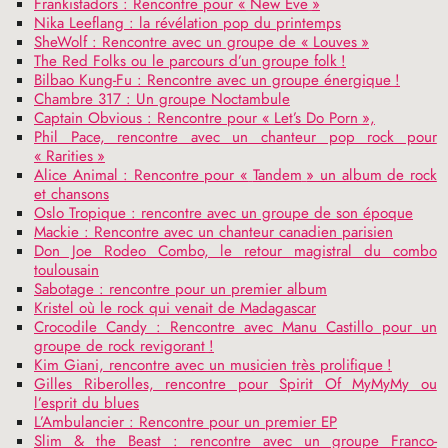
Frankistadors : Rencontre pour «
New Eve
»
Nika Leeflang : la révélation pop du printemps
SheWolf : Rencontre avec un groupe de «
Louves
»
The Red Folks ou le parcours d’un groupe folk
!
Bilbao Kung-Fu : Rencontre avec un groupe énergique
!
Chambre 317 : Un groupe Noctambule
Captain Obvious : Rencontre pour «
Let’s Do Porn
»,
Phil Pace, rencontre avec un chanteur pop rock pour
«
Rarities
»
Alice Animal : Rencontre pour «
Tandem
» un album de rock
et chansons
Oslo Tropique : rencontre avec un groupe de son époque
Mackie : Rencontre avec un chanteur canadien parisien
Don Joe Rodeo Combo, le retour magistral du combo
toulousain
Sabotage : rencontre pour un premier album
Kristel où le rock qui venait de Madagascar
Crocodile Candy : Rencontre avec Manu Castillo pour un
groupe de rock revigorant
!
Kim Giani, rencontre avec un musicien très prolifique
!
Gilles Riberolles, rencontre pour Spirit Of MyMyMy ou
l’esprit du blues
L’Ambulancier : Rencontre pour un premier
EP
Slim & the Beast : rencontre avec un groupe Franco-