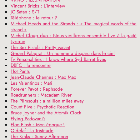
VKNG
:
ILLUMINATION
Vincent Bricks : L’interview
JC
Satan : S/T
Téléphone : le retour
?
Michael Heads and the Strands : «
The magical words of the
strand
»
Michel Cloup duo : Nous vieillirons ensemble live à la gaité
Lyrique
The Sex Pistols : Pretty vacant
Gerard Palaprat : Un homme a disparu dans le ciel
Tv Personalities : I know where Syd Barret lives
DBFC
: la rencontre
Hot Pants
Jean-Claude Channes : Mao Mao
Les Valentinos : Mati
Forever Pavot : Raphsode
Roadrunners : Macadam River
The Plimsouls : a million miles away
Count Five : Psychotic Reaction
Bruce Joyner and the Atomik Clock
Flying Padovani’s
Floo Flash : Mon époque
!
Oldelaf : la Tristitude
The Kinks : Sunny Afternoon