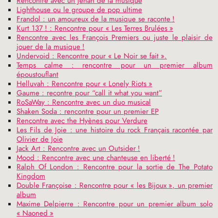
Rencontre avec un Jéhan de la musique
Lighthouse ou le groupe de pop ultime
Frandol : un amoureux de la musique se raconte
!
Kurt 137
! : Rencontre pour «
Les Terres Brulées
»
Rencontre avec les François Premiers ou juste le plaisir de
jouer de la musique
!
Undervoid : Rencontre pour «
Le Noir se fait
».
Temps calme : rencontre pour un premier album
époustouflant
Helluvah : Rencontre pour «
Lonely Riots
»
Gaume : recontre pour “call it what you want”
RoSaWay : Rencontre avec un duo musical
Shaken Soda : rencontre pour un premier
EP
Rencontre avec the Hyènes pour Verdure
Les Fils de Joie : une histoire du rock Français racontée par
Olivier de Joie
Jack Art : Rencontre avec un Outsider
!
Mood : Rencontre avec une chanteuse en liberté
!
Ralph Of London : Rencontre pour la sortie de The Potato
Kingdom
Double Françoise : Rencontre pour «
les Bijoux
», un premier
album
Maxime Delpierre : Rencontre pour un premier album solo
«
Naoned
»