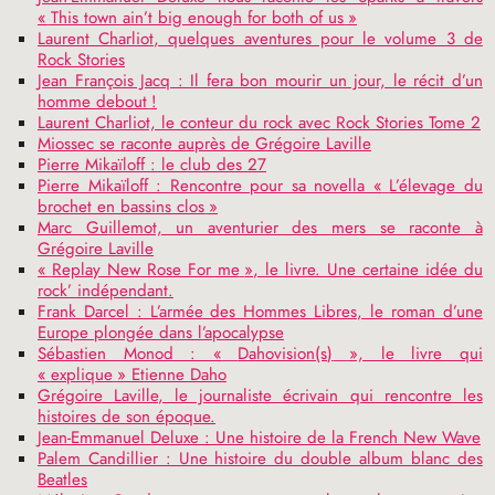
«
This town ain’t big enough for both of us
»
Laurent Charliot, quelques aventures pour le volume 3 de
Rock Stories
Jean François Jacq : Il fera bon mourir un jour, le récit d’un
homme debout
!
Laurent Charliot, le conteur du rock avec Rock Stories Tome 2
Miossec se raconte auprès de Grégoire Laville
Pierre Mikaïloff : le club des 27
Pierre Mikaïloff : Rencontre pour sa novella «
L’élevage du
brochet en bassins clos
»
Marc Guillemot, un aventurier des mers se raconte à
Grégoire Laville
«
Replay New Rose For me
», le livre. Une certaine idée du
rock’ indépendant.
Frank Darcel : L’armée des Hommes Libres, le roman d’une
Europe plongée dans l’apocalypse
Sébastien Monod : «
Dahovision(s)
», le livre qui
«
explique
» Etienne Daho
Grégoire Laville, le journaliste écrivain qui rencontre les
histoires de son époque.
Jean-Emmanuel Deluxe : Une histoire de la French New Wave
Palem Candillier : Une histoire du double album blanc des
Beatles