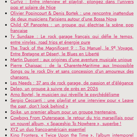
Curlyz : Entre interview et playlist, plongez dans l’univers
pop et solaire de Nice
Olivier Popincourt & Denis Bortek : une rencontre inattendue
de deux musiciens Parisiens autour d’une Bossa Nova
Child Of Panoptes : un groupe qui électrise la scène pop
française
Tv Sundaze : Le rock garage français qui défie le temps,
entre vinyles, road trips et énergie pure
e
The Track of the Magnificent 9 : Tio Manuel, le 9
Voyage.
Entre Bretagne et Désert, le Blues en Liberté
Martin Dupont : aux origines d’une aventure musicale unique
Pierre Chaissac : de la Charente-Maritime aux Impossible
Songs ou le rock Diy et sans concession d’un amoureux des
chansons.
Les Needs : 37 ans de rock garage, de passion et d’élégance
Deleo, un groupe à suivre de près en 2026
Arno Boytel, le musicien qui réveille le psychédélisme
Sergio Ceccanti : une playlist et une interview pour «
Leave
the past, don’t look behind
»
Spike, un premier album pour un groupe trentenaire.
Cowboys From Outerspace, le retour du trio marseillais pour
un nouvel album, «
Spaceship To Nowhere
», superbe
!
XYZ
un duo franco-américain essentiel
Kino Frontera, «
Twice Upon the Time
», l’album intemporel