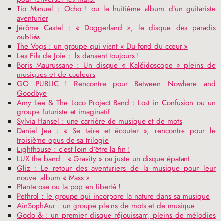
Tio Manuel : Ocho
! ou le huitième album d’un guitariste
aventurier
Jérôme Castel : «
Doggerland
», le disque des paradis
oubliés.
The Vogs : un groupe qui vient «
Du fond du cœur
»
Les Fils de Joie : Ils dansent toujours
!
Boris Maurussane : Un disque «
Kaléidoscope
» pleins de
musiques et de couleurs
GO
PUBLIC
! Rencontre pour Between Nowhere and
Goodbye
Amy Lee & The Loco Project Band : Lost in Confusion ou un
groupe futuriste et imaginatif
Sylvia Hansel : une carrière de musique et de mots
Daniel Jea : «
Se taire et écouter
», rencontre pour le
troisième opus de sa trilogie
Lighthouse : c’est loin d’être la fin
!
LUX
the band : «
Gravity
» ou juste un disque épatant
Gliz : Le retour des aventuriers de la musique pour leur
nouvel album «
Mass
»
Planterose ou la pop en liberté
!
Pethrol : le groupe qui incorpore la nature dans sa musique
AinSophAur : un groupe pleins de mots et de musique
Godo & : un premier disque réjouissant, pleins de mélodies