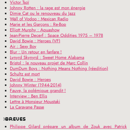
Victor Tsoï
Johnny Rotten : la rage est mon énergie
Dimie Cat ou le renouveau du Jazz
Wall of Vodoo : Mexican Radio
Marie et les Garçons : Re-Bop
Elliott Murphy : Aquashow
Jean-Pierre Decerf : Space Oddities 1975 – 1978
David Bowie : Heroes (
VF
)
Air : Sexy Boy
Blur : Un retour en fanfare
!
Lynyrd Skynyrd : Sweet Home Alabama
Bristol : le nouveau projet de Marc Collin
DumDum Boys : Nothing Means Nothing (réedition)
Schultz est mort
David Bowie : Heroes
Johnny Winter (1944-2014)
Fauve, la polémique grandit
!
Interview : Ben Ellis
Lettre à Monsieur Moustaki
La Caravane Passe
brèves
Philippe Gilard prépare un album de Zouk avec Patrick