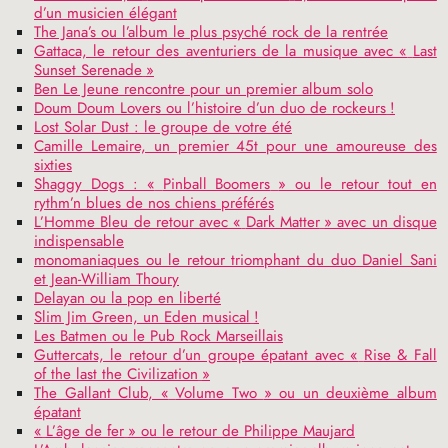
d’un musicien élégant
The Jana’s ou l’album le plus psyché rock de la rentrée
Gattaca, le retour des aventuriers de la musique avec «
Last
Sunset Serenade
»
Ben Le Jeune rencontre pour un premier album solo
Doum Doum Lovers ou l’histoire d’un duo de rockeurs
!
Lost Solar Dust : le groupe de votre été
Camille Lemaire, un premier 45t pour une amoureuse des
sixties
Shaggy Dogs : «
Pinball Boomers
» ou le retour tout en
rythm’n blues de nos chiens préférés
L’Homme Bleu de retour avec «
Dark Matter
» avec un disque
indispensable
monomaniaques ou le retour triomphant du duo Daniel Sani
et Jean-William Thoury
Delayan ou la pop en liberté
Slim Jim Green, un Eden musical
!
Les Batmen ou le Pub Rock Marseillais
Guttercats, le retour d’un groupe épatant avec «
Rise & Fall
of the last the Civilization
»
The Gallant Club, «
Volume Two
» ou un deuxième album
épatant
«
L’âge de fer
» ou le retour de Philippe Maujard