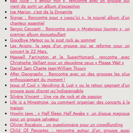
Bad Juice : «
amour noir
», rencontre avec un groupe qui
vient de sortir un album d’exception
Joe Marion, c’est de la Dynamite
Signac : Rencontre pour «
jusqu’ici
», le nouvel album d’un
chanteur essentiel
Sergio Ceccanti : Rencontre pour «
Mysterious Journey
», un
premier album époustouflant
Goodbye Meteor ou le post rock au sommet
Les Avions, la saga d’un groupe qui se reforme pour un
concert le 22 Mars.
Maxwell Farrington et le SuperHomard, rencontre avec
Christophe Vaillant pour un deuxième opus «
Please Wait
»
Daniel Sani Chante Jean-William Thoury
After Geography : Rencontre avec un des groupes les plus
enthousiasmant du moment
!
Jesus of Cool «
Vanishing & Lust
» ou le retour gagnant d’un
groupe aussi discret qu’indispensable
Silvère Vincent : Une vie de rock et de passion
Life is a Minestrone, ou comment organiser des concerts à la
maison
Howlin Jaws : «
Half Sleep Half Awake
», un disque magique
pour un groupe salvateur
Olivier Rocabois : un questionnaire pour un crowdfunding
Child Of Panoptes : rencontre autour d’un groupe aussi