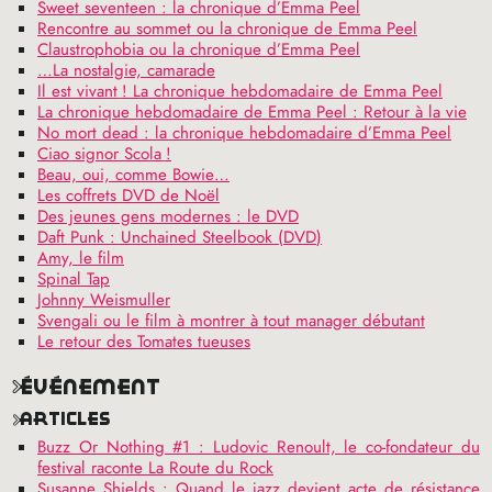
Sweet seventeen : la chronique d’Emma Peel
Rencontre au sommet ou la chronique de Emma Peel
Claustrophobia ou la chronique d’Emma Peel
…La nostalgie, camarade
Il est vivant
! La chronique hebdomadaire de Emma Peel
La chronique hebdomadaire de Emma Peel : Retour à la vie
No mort dead : la chronique hebdomadaire d’Emma Peel
Ciao signor Scola
!
Beau, oui, comme Bowie…
Les coffrets
DVD
de Noël
Des jeunes gens modernes : le
DVD
Daft Punk : Unchained Steelbook (
DVD
)
Amy, le film
Spinal Tap
Johnny Weismuller
Svengali ou le film à montrer à tout manager débutant
Le retour des Tomates tueuses
événement
articles
Buzz Or Nothing #1 : Ludovic Renoult, le co-fondateur du
festival raconte La Route du Rock
Susanne Shields : Quand le jazz devient acte de résistance