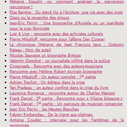
Mélanie Gaudry ou comment analyser la perversion
narcissique
!
Elsa Barrère : Du stand Up à l’écriture, une vie avec des mots
Oasis ou la revanche des ploucs
Jean-Éric Perrin : Une biographie d’Angèle ou un manifeste
pour la pop féministe
Lust 4 Live : rencontre avec des activistes culturels
Pierre Mikaïloff, rencontre pour l’affaire Dan Cooper
La chronique littéraire de Jean François Jacq : Grégory
Rateau - Noir de soleil
Nicolas Sauvage un biographe Britpop
Valentin Gendrot : un journaliste infiltré dans la police
Crossroads : Rencontre avec des auteurs-musiciens
Rencontre avec Hélène Robert écrivain biographe
re
Pierre Mikailoff : Un auteur complet - 1
partie
Adrien Trechot : Un éditeur dans la crise
Yan Pradeau : un auteur confiné dans la crise du livre
Laurence Romance : rencontre autour de Charles Manson
e
Frank Darcel - 2
partie : Rencontre pour «
Vilaine blessure
»
re
Frank Darcel - 1
partie : Un parcours de musicien romancier
Jean Eric Perrin : les Meutes Blanches
Fabien Korbendau : De la vigne aux platines.
Antoine Couder : interview pour les Fantômes de la
renommée