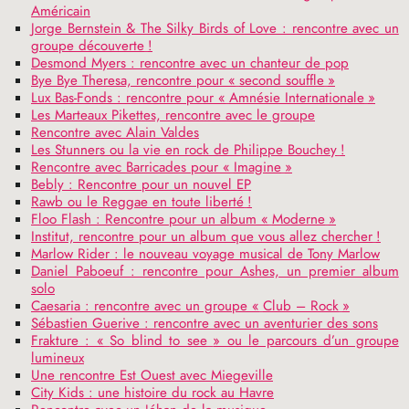
Américain
Jorge Bernstein & The Silky Birds of Love : rencontre avec un
groupe découverte
!
Desmond Myers : rencontre avec un chanteur de pop
Bye Bye Theresa, rencontre pour «
second souffle
»
Lux Bas-Fonds : rencontre pour «
Amnésie Internationale
»
Les Marteaux Pikettes, rencontre avec le groupe
Rencontre avec Alain Valdes
Les Stunners ou la vie en rock de Philippe Bouchey
!
Rencontre avec Barricades pour «
Imagine
»
Bebly : Rencontre pour un nouvel
EP
Rawb ou le Reggae en toute liberté
!
Floo Flash : Rencontre pour un album «
Moderne
»
Institut, rencontre pour un album que vous allez chercher
!
Marlow Rider : le nouveau voyage musical de Tony Marlow
Daniel Paboeuf : rencontre pour Ashes, un premier album
solo
Caesaria : rencontre avec un groupe «
Club – Rock
»
Sébastien Guerive : rencontre avec un aventurier des sons
Frakture : «
So blind to see
» ou le parcours d’un groupe
lumineux
Une rencontre Est Ouest avec Miegeville
City Kids : une histoire du rock au Havre