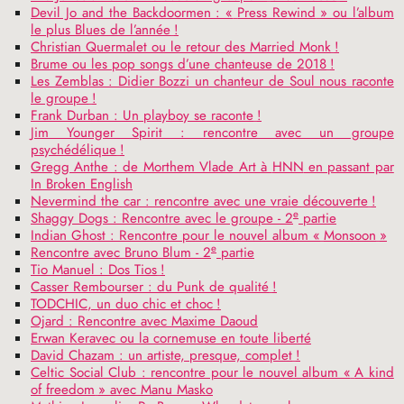
Devil Jo and the Backdoormen : «
Press Rewind
» ou l’album
le plus Blues de l’année
!
Christian Quermalet ou le retour des Married Monk
!
Brume ou les pop songs d’une chanteuse de 2018
!
Les Zemblas : Didier Bozzi un chanteur de Soul nous raconte
le groupe
!
Frank Durban : Un playboy se raconte
!
Jim Younger Spirit : rencontre avec un groupe
psychédélique
!
Gregg Anthe : de Morthem Vlade Art à
HNN
en passant par
In Broken English
Nevermind the car : rencontre avec une vraie découverte
!
e
Shaggy Dogs : Rencontre avec le groupe - 2
partie
Indian Ghost : Rencontre pour le nouvel album «
Monsoon
»
e
Rencontre avec Bruno Blum - 2
partie
Tio Manuel : Dos Tios
!
Casser Rembourser : du Punk de qualité
!
TODCHIC
, un duo chic et choc
!
Ojard : Rencontre avec Maxime Daoud
Erwan Keravec ou la cornemuse en toute liberté
David Chazam : un artiste, presque, complet
!
Celtic Social Club : rencontre pour le nouvel album «
A kind
of freedom
» avec Manu Masko