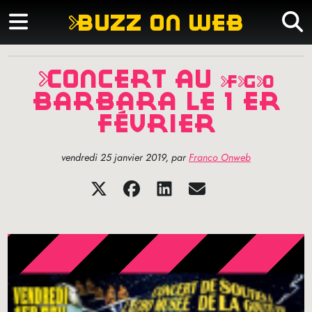
buzz on web
concert au
fgo
barbara le 1 er
février
vendredi 25 janvier 2019
,
par
Franco Onweb