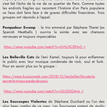
s’est fait l’écho de la vie de ce quartier de Paris. Comme toutes
les endroits fragiles qui racontent l’histoire d’un Paris populaire
ce lieux doit faire face à de graves difficultés financières. Trois
groupes ont répondu à l’appel.
Pompadour Swamp
: le trio emmené par Stéphane Theret (ex
Spanish Meatballs ) ouvrira la soirée avec ses chansons
nerveuses et toujours impeccables
https://www.youtube.com/watch?v=6VtLOCSlNv0
Les Belleville Cats
de l’ami Kamel, toujours là pour enflammer
le public avec leur musique condensée de rock, soul et funk.
Pour en savoir plus sur le groupe :
https://www.buzzonweb.com/2018/12/les-belleville-cats-le-
secret-le-mieux-garde-de-paris
https://www.youtube.com/watch?v=i5L02SGAvJs
Les Soucoupes Violentes
de Stéphane Guichard ou l’un des
plus beau combo de ce pays. Les Soucoupes sortent de studio