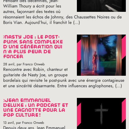
Pendant des décennies, Jean-
William Thoury a écrit pour les
autres, façonnant des textes où
résonnaient les échos de Johnny, des Chaussettes Noires ou de
Boris Vian. Aujourd’hui, il franchit le (…)
nasty joe : le post-
punk sans complexe
d’une génération qui
n’a plus peur de
foncer
28 avril
, par Franco Onweb
Rencontre avec Robin, chanteur et
guitariste de Nasty Joe, un groupe
bordelais qui revisite le post-punk avec une énergie contagieuse
et une sincérité désarmante. Entre influences anglophones, (…)
jean emmanuel
deluxe : un podcast et
une cagnotte pour la
pop culture
!
13 avril
, par Franco Onweb
Depuis deux ans, Jean Emmanuel