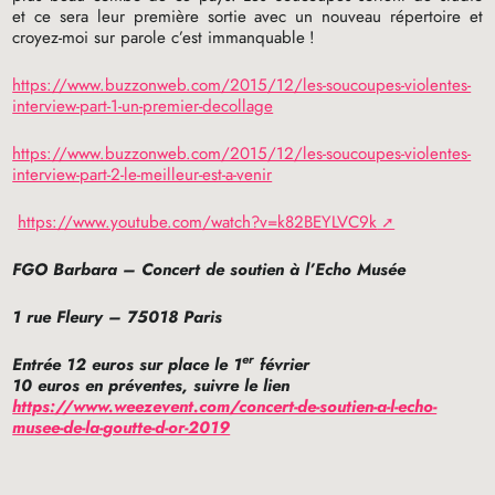
et ce sera leur première sortie avec un nouveau répertoire et
croyez-moi sur parole c’est immanquable
!
https://www.buzzonweb.com/2015/12/les-soucoupes-violentes-
interview-part-1-un-premier-decollage
https://www.buzzonweb.com/2015/12/les-soucoupes-violentes-
interview-part-2-le-meilleur-est-a-venir
https://www.youtube.com/watch?v=k82BEYLVC9k
FGO
Barbara – Concert de soutien à l’Echo Musée
1 rue Fleury – 75018 Paris
er
Entrée 12 euros sur place le 1
février
10 euros en préventes, suivre le lien
https://www.weezevent.com/concert-de-soutien-a-l-echo-
musee-de-la-goutte-d-or-2019