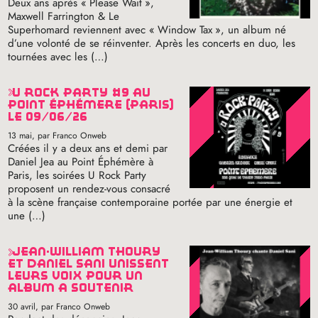
Deux ans après «
Please Wait
»,
Maxwell Farrington & Le
Superhomard reviennent avec «
Window Tax
», un album né
d’une volonté de se réinventer. Après les concerts en duo, les
tournées avec les (…)
u rock party #9 au
point éphémère (paris)
le 09/06/26
13 mai
, par Franco Onweb
Créées il y a deux ans et demi par
Daniel Jea au Point Éphémère à
Paris, les soirées U Rock Party
proposent un rendez-vous consacré
à la scène française contemporaine portée par une énergie et
une (…)
jean-william thoury
et daniel sani unissent
leurs voix pour un
album à soutenir
30 avril
, par Franco Onweb