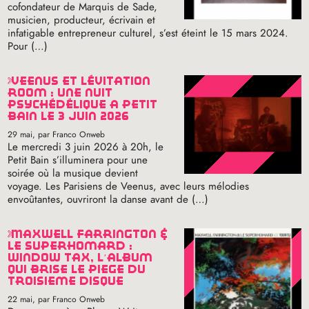
cofondateur de Marquis de Sade,
musicien, producteur, écrivain et
infatigable entrepreneur culturel, s’est éteint le 15 mars 2024.
Pour (…)
veenus et lévitation
room : une nuit
psychédélique à petit
bain le 3 juin 2026
29 mai
, par Franco Onweb
Le mercredi 3 juin 2026 à 20h, le
Petit Bain s’illuminera pour une
soirée où la musique devient
voyage. Les Parisiens de Veenus, avec leurs mélodies
envoûtantes, ouvriront la danse avant de (…)
maxwell farrington &
le superhomard :
window tax, l’album
qui brise le piège du
troisième disque
22 mai
, par Franco Onweb