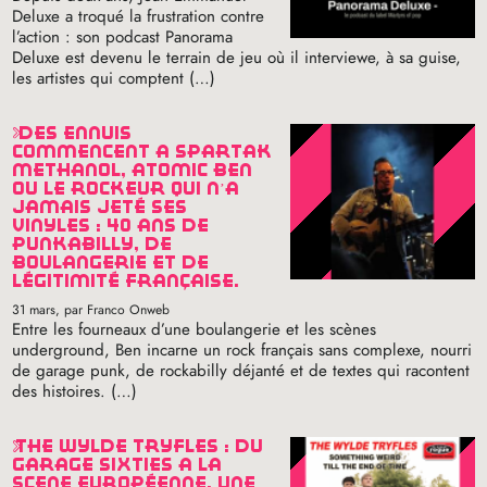
Deluxe a troqué la frustration contre
l’action : son podcast Panorama
Deluxe est devenu le terrain de jeu où il interviewe, à sa guise,
les artistes qui comptent (…)
des ennuis
commencent à spartak
methanol, atomic ben
ou le rockeur qui n’a
jamais jeté ses
vinyles : 40 ans de
punkabilly, de
boulangerie et de
légitimité française.
31 mars
, par Franco Onweb
Entre les fourneaux d’une boulangerie et les scènes
underground, Ben incarne un rock français sans complexe, nourri
de garage punk, de rockabilly déjanté et de textes qui racontent
des histoires. (…)
the wylde tryfles : du
garage sixties à la
scène européenne, une