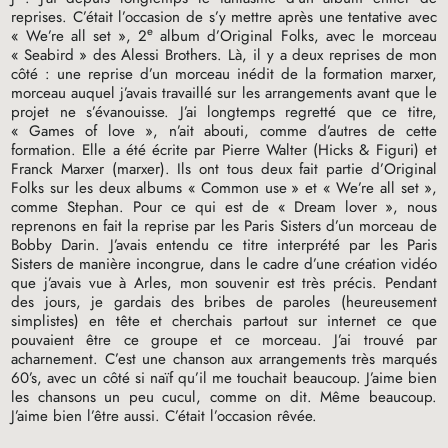
reprises. C’était l’occasion de s’y mettre après une tentative avec
e
«
We’re all set
», 2
album d’Original Folks, avec le morceau
«
Seabird
» des Alessi Brothers. Là, il y a deux reprises de mon
côté : une reprise d’un morceau inédit de la formation marxer,
morceau auquel j’avais travaillé sur les arrangements avant que le
projet ne s’évanouisse. J’ai longtemps regretté que ce titre,
«
Games of love
», n’ait abouti, comme d’autres de cette
formation. Elle a été écrite par Pierre Walter (Hicks & Figuri) et
Franck Marxer (marxer). Ils ont tous deux fait partie d’Original
Folks sur les deux albums «
Common use
» et «
We’re all set
»,
comme Stephan. Pour ce qui est de «
Dream lover
», nous
reprenons en fait la reprise par les Paris Sisters d’un morceau de
Bobby Darin. J’avais entendu ce titre interprété par les Paris
Sisters de manière incongrue, dans le cadre d’une création vidéo
que j’avais vue à Arles, mon souvenir est très précis. Pendant
des jours, je gardais des bribes de paroles (heureusement
simplistes) en tête et cherchais partout sur internet ce que
pouvaient être ce groupe et ce morceau. J’ai trouvé par
acharnement. C’est une chanson aux arrangements très marqués
60’s, avec un côté si naïf qu’il me touchait beaucoup. J’aime bien
les chansons un peu cucul, comme on dit. Même beaucoup.
J’aime bien l’être aussi. C’était l’occasion rêvée.