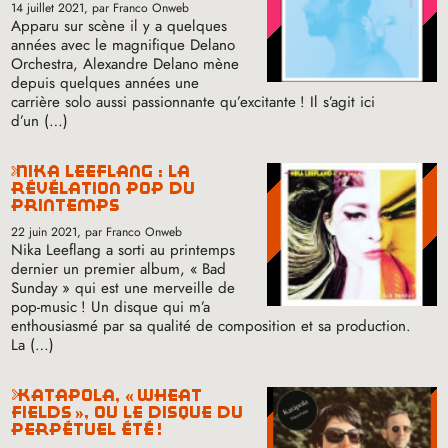
14 juillet 2021
, par Franco Onweb
Apparu sur scène il y a quelques
années avec le magnifique Delano
Orchestra, Alexandre Delano mène
depuis quelques années une
carrière solo aussi passionnante qu’excitante
! Il s’agit ici
d’un (…)
nika leeflang : la
révélation pop du
printemps
22 juin 2021
, par Franco Onweb
Nika Leeflang a sorti au printemps
dernier un premier album, «
Bad
Sunday
» qui est une merveille de
pop-music
! Un disque qui m’a
enthousiasmé par sa qualité de composition et sa production.
La (…)
katápola, «
wheat
fields
», ou le disque du
perpétuel été
!