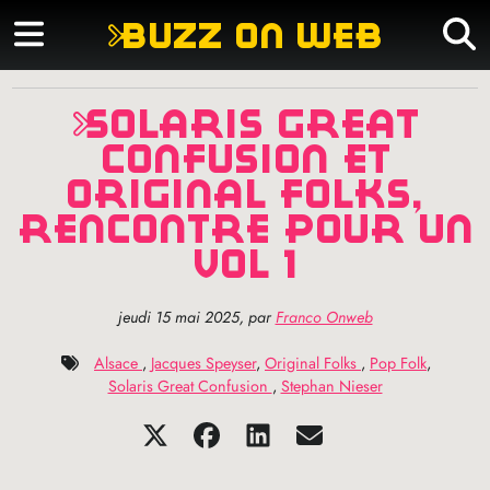
buzz on web
solaris great
confusion et
original folks,
rencontre pour un
vol 1
jeudi 15 mai 2025
,
par
Franco Onweb
Alsace
,
Jacques Speyser
,
Original Folks
,
Pop Folk
,
Solaris Great Confusion
,
Stephan Nieser