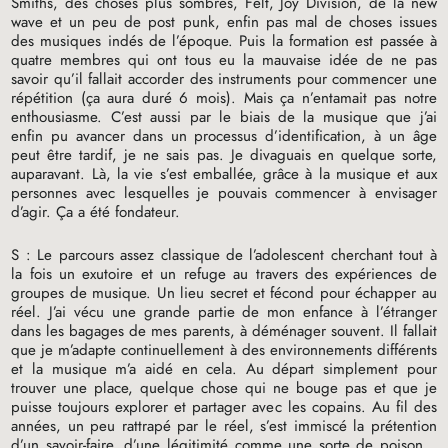
Smiths, des choses plus sombres, Felt, Joy Division, de la new
wave et un peu de post punk, enfin pas mal de choses issues
des musiques indés de l’époque. Puis la formation est passée à
quatre membres qui ont tous eu la mauvaise idée de ne pas
savoir qu’il fallait accorder des instruments pour commencer une
répétition (ça aura duré 6 mois). Mais ça n’entamait pas notre
enthousiasme. C’est aussi par le biais de la musique que j’ai
enfin pu avancer dans un processus d’identification, à un âge
peut être tardif, je ne sais pas. Je divaguais en quelque sorte,
auparavant. Là, la vie s’est emballée, grâce à la musique et aux
personnes avec lesquelles je pouvais commencer à envisager
d’agir. Ça a été fondateur.
S : Le parcours assez classique de l’adolescent cherchant tout à
la fois un exutoire et un refuge au travers des expériences de
groupes de musique. Un lieu secret et fécond pour échapper au
réel. J’ai vécu une grande partie de mon enfance à l’étranger
dans les bagages de mes parents, à déménager souvent. Il fallait
que je m’adapte continuellement à des environnements différents
et la musique m’a aidé en cela. Au départ simplement pour
trouver une place, quelque chose qui ne bouge pas et que je
puisse toujours explorer et partager avec les copains. Au fil des
années, un peu rattrapé par le réel, s’est immiscé la prétention
d’un savoir-faire, d’une légitimité comme une sorte de poison…