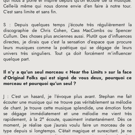
qui nous a porté et inspiré depuis qu’on écoute de la musique.
Celle-là même qui nous donne envie d’en faire à notre tour.
C’est sans limite et sans fin.
S : Depuis quelques temps j’écoute très régulièrement la
discographie de Chris Cohen, Cass MacCombs ou Spencer
Cullum. Des choses plus anciennes aussi. Plutôt que d’influences
directes, je dirais que c’est la sensation d’espace que procure
leurs musiques comme la poétique qui se dégage de leurs
univers très singuliers. Tout ça doit forcément m’influencer
quelque part.
Il n’y a qu’un seul morceau «
Near the Limits
» sur la face
d’Original Folks qui est signé de vous deux, pourquoi ce
morceau et pourquoi qu’un seul
?
J : C’est un hasard, je l’évoque plus avant. Stephan me fait
écouter une musique qui ne trouve pas véritablement sa mélodie
de chant. Je trouve cette musique splendide, une émotion forte
se dégage immédiatement et une mélodie me vient très
e
rapidement, à la 2
écoute, quasiment instantanément. Dès ce
moment, je réalise que j’aurais voulu faire un morceau de ce
type depuis si longtemps. C’était magique et surexcitant. Je ne