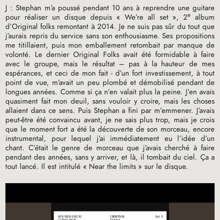
J : Stephan m’a poussé pendant 10 ans à reprendre une guitare
e
pour réaliser un disque depuis «
We’re all set
», 2
album
d’Original folks remontant à 2014. Je ne suis pas sûr du tout que
j’aurais repris du service sans son enthousiasme. Ses propositions
me titillaient, puis mon emballement retombait par manque de
volonté. Le dernier Original Folks avait été formidable à faire
avec le groupe, mais le résultat – pas à la hauteur de mes
espérances, et ceci de mon fait - d’un fort investissement, à tout
point de vue, m’avait un peu plombé et démobilisé pendant de
longues années. Comme si ça n’en valait plus la peine. J’en avais
quasiment fait mon deuil, sans vouloir y croire, mais les choses
allaient dans ce sens. Puis Stephan a fini par m’emmener. J’avais
peut-être été convaincu avant, je ne sais plus trop, mais je crois
que le moment fort a été la découverte de son morceau, encore
instrumental, pour lequel j’ai immédiatement eu l’idée d’un
chant. C’était le genre de morceau que j’avais cherché à faire
pendant des années, sans y arriver, et là, il tombait du ciel. Ça a
tout lancé. Il est intitulé «
Near the limits
» sur le disque.