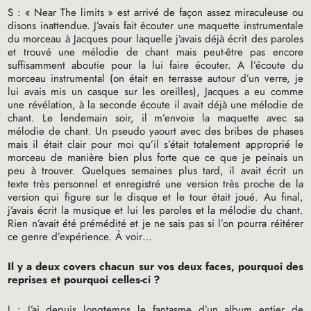
S : «
Near The limits
» est arrivé de façon assez miraculeuse ou
disons inattendue. J’avais fait écouter une maquette instrumentale
du morceau à Jacques pour laquelle j’avais déjà écrit des paroles
et trouvé une mélodie de chant mais peut-être pas encore
suffisamment aboutie pour la lui faire écouter. A l’écoute du
morceau instrumental (on était en terrasse autour d’un verre, je
lui avais mis un casque sur les oreilles), Jacques a eu comme
une révélation, à la seconde écoute il avait déjà une mélodie de
chant. Le lendemain soir, il m’envoie la maquette avec sa
mélodie de chant. Un pseudo yaourt avec des bribes de phases
mais il était clair pour moi qu’il s’était totalement approprié le
morceau de manière bien plus forte que ce que je peinais un
peu à trouver. Quelques semaines plus tard, il avait écrit un
texte très personnel et enregistré une version très proche de la
version qui figure sur le disque et le tour était joué. Au final,
j’avais écrit la musique et lui les paroles et la mélodie du chant.
Rien n’avait été prémédité et je ne sais pas si l’on pourra réitérer
ce genre d’expérience. À voir…
Il y a deux covers chacun sur vos deux faces, pourquoi des
reprises et pourquoi celles-ci
?
J : J’ai depuis longtemps le fantasme d’un album entier de