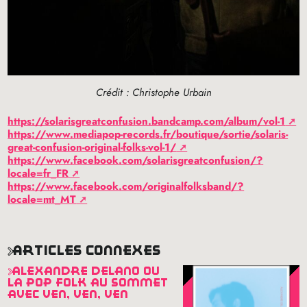
Crédit : Christophe Urbain
https://solarisgreatconfusion.bandcamp.com/album/vol-1
https://www.mediapop-records.fr/boutique/sortie/solaris-
great-confusion-original-folks-vol-1/
https://www.facebook.com/solarisgreatconfusion/?
locale=fr_FR
https://www.facebook.com/originalfolksband/?
locale=mt_MT
articles connexes
alexandre delano ou
la pop folk au sommet
avec ven, ven, ven