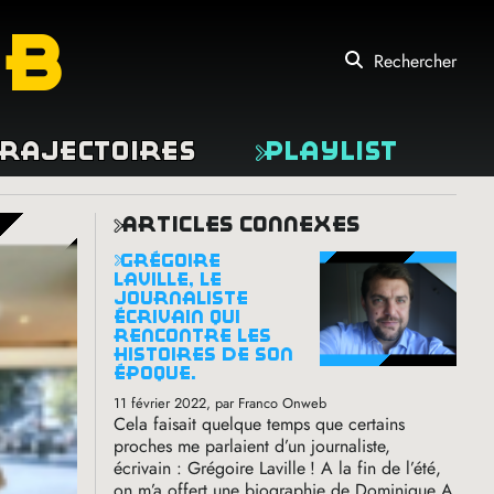
eb
Rechercher
rajectoires
Playlist
articles connexes
grégoire
laville, le
journaliste
écrivain qui
rencontre les
histoires de son
époque.
11 février 2022
, par Franco Onweb
Cela faisait quelque temps que certains
proches me parlaient d’un journaliste,
écrivain : Grégoire Laville
! A la fin de l’été,
on m’a offert une biographie de Dominique A