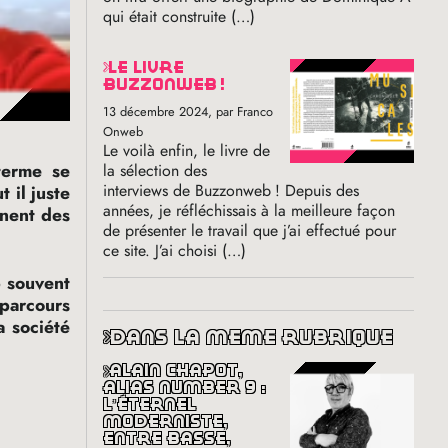
qui était construite (…)
le livre
buzzonweb
!
13 décembre 2024
, par Franco
Onweb
Le voilà enfin, le livre de
terme se
la sélection des
interviews de Buzzonweb
! Depuis des
 il juste
années, je réfléchissais à la meilleure façon
rnent des
de présenter le travail que j’ai effectué pour
ce site. J’ai choisi (…)
p souvent
 parcours
a société
dans la même rubrique
alain chapot,
alias number 9 :
l’éternel
moderniste,
entre basse,