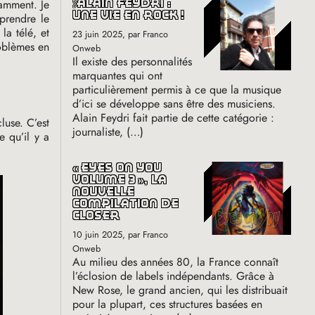
tamment. Je
alain feydri :
une vie en rock
!
mprendre le
la télé, et
23 juin 2025
, par Franco
roblèmes en
Onweb
Il existe des personnalités
marquantes qui ont
particulièrement permis à ce que la musique
d’ici se développe sans être des musiciens.
Alain Feydri fait partie de cette catégorie :
luse. C’est
journaliste, (…)
e qu’il y a
«
eyes on you
volume 3
», la
nouvelle
compilation de
closer
10 juin 2025
, par Franco
Onweb
Au milieu des années 80, la France connaît
l’éclosion de labels indépendants. Grâce à
New Rose, le grand ancien, qui les distribuait
pour la plupart, ces structures basées en