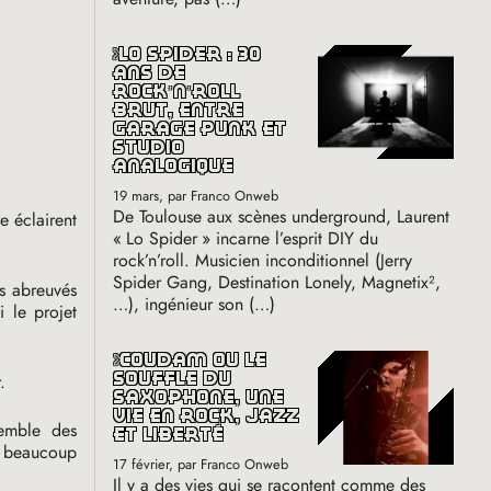
lo spider : 30
ans de
rock’n’roll
brut, entre
garage punk et
studio
analogique
19 mars
, par Franco Onweb
De Toulouse aux scènes underground, Laurent
e éclairent
«
Lo Spider
» incarne l’esprit
DIY
du
rock’n’roll. Musicien inconditionnel (Jerry
Spider Gang, Destination Lonely, Magnetix²,
s abreuvés
…), ingénieur son (…)
i le projet
coudâm ou le
souffle du
r.
saxophone, une
vie en rock, jazz
semble des
et liberté
nt beaucoup
17 février
, par Franco Onweb
Il y a des vies qui se racontent comme des