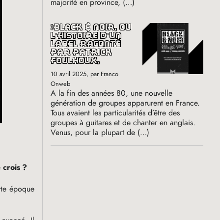
majorité en province, (…)
black & noir, où
l’histoire d’un
label raconté
par patrick
foulhoux,
10 avril 2025
, par Franco
Onweb
A la fin des années 80, une nouvelle
génération de groupes apparurent en France.
Tous avaient les particularités d’être des
groupes à guitares et de chanter en anglais.
Venus, pour la plupart de (…)
 crois
?
ette époque