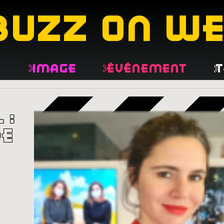
buzz on w
e
Image
Événement
T
de