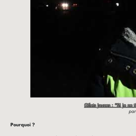
Gilets Jaunes : "Si je ne 
pa
Pourquoi
?