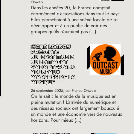
Onweb
Dans les années 90, la France comptait
énormément d’associations dans tout le pays.
Elles permettaient à une scène locale de se
développer et à un public de voir des
groupes qu’ils n’auraient pas (…)
yann landry
présente
outcast music
où comment
s’adapter aux
nouveaux
marchés de la
musique
26 septembre 2025
, par Franco Onweb
On le sait : le monde de la musique est en
pleine mutation
! L’arrivée du numérique et
des réseaux sociaux ont largement bousculé
un monde et une économie vers de nouveaux
horizons. Pour mieux (…)