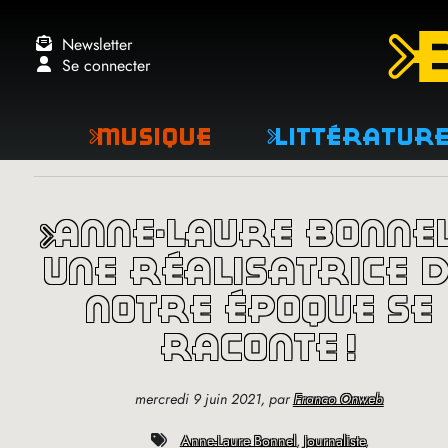
Newsletter
Se connecter
Musique
Littératur
anne-laure bonnel :
une réalisatrice 
notre époque se
raconte
!
mercredi 9 juin 2021
,
par
Franco Onweb
Anne-Laure Bonnel
,
Journaliste
,