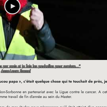
 par mois et je fais les poubelles pour survivre..."
r
Anne-Laure Bonnel
ucou papa
», c’était quelque chose qui te touchait de près, je
nthéon-Sorbonne en partenariat avec la Ligue contre le cancer. A c
omme travail de fin d’année au sein du Master.