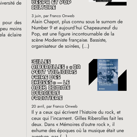
iversité de
vespa et pop
culture
3 juin
, par Franco Onweb
Alain Chapot, plus connu sous le surnom de
re pour des
Number 9 et aujourd’hui Chapeauneuf du
n peu moins
Pop, est une figure incontournable de la
la éclaire
scène Moderniste française. Bassiste,
organisateur de soirées, (…)
gilles
riberolles : «
on
peut toujours
faire des
choses
» — le
rock comme
dernière
frontière
20 avril
, par Franco Onweb
Il y a ceux qui écrivent l’histoire du rock, et
ceux qui l’incarnent. Gilles Riberolles fait les
deux. Dans «
Mémoires d’outre rock
», il
exhume des époques où la musique était une
aventure, pas (…)