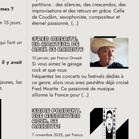
partitions : des silences, des crescendos, des
mmes
?
improvisations et des retours en grâce. Celle
de Coudâm, saxophoniste, compositeur et
m 15 jours.
éternel passionné, (…)
fred mosrite,
ui font un
un amateur de
rock se raconte
15 janvier
, par Franco Onweb
il y avait
Si vous aimez le garage
rock et que vous
fréquentez les concerts ou festivals dédiés à
jaunes, les
ce genre, alors vous avez peut-être déjà croisé
nt.
Fred Mosrite. Ce passionné de musique
sillonne la France pour (…)
some produkt,
une association
rock, se
raconte
!
7 novembre 2025
, par Franco