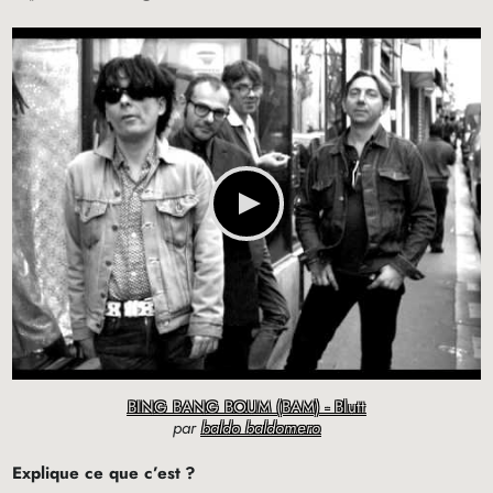
BING BANG BOUM (BAM) - Blutt
par
baldo baldomero
Explique ce que c’est
?