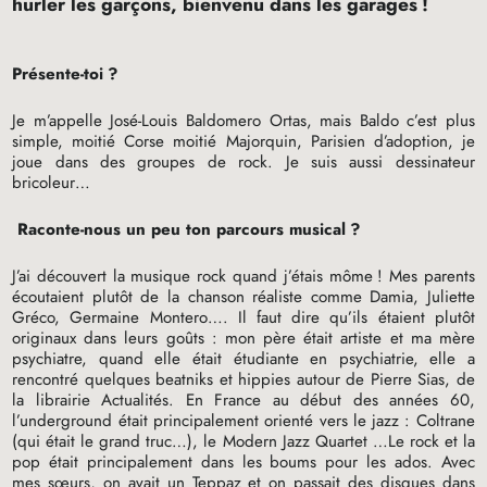
hurler les garçons, bienvenu dans les garages
!
Présente-toi
?
Je m’appelle José-Louis Baldomero Ortas, mais Baldo c’est plus
simple, moitié Corse moitié Majorquin, Parisien d’adoption, je
joue dans des groupes de rock. Je suis aussi dessinateur
bricoleur…
Raconte-nous un peu ton parcours musical
?
J’ai découvert la musique rock quand j’étais môme
! Mes parents
écoutaient plutôt de la chanson réaliste comme Damia, Juliette
Gréco, Germaine Montero…. Il faut dire qu’ils étaient plutôt
originaux dans leurs goûts : mon père était artiste et ma mère
psychiatre, quand elle était étudiante en psychiatrie, elle a
rencontré quelques beatniks et hippies autour de Pierre Sias, de
la librairie Actualités. En France au début des années 60,
l’underground était principalement orienté vers le jazz : Coltrane
(qui était le grand truc…), le Modern Jazz Quartet …Le rock et la
pop était principalement dans les boums pour les ados. Avec
mes sœurs, on avait un Teppaz et on passait des disques dans