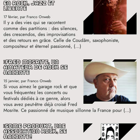
en rock, jazz et
liberté
17 février
, par Franco Onweb
Il y a des vies qui se racontent
comme des partitions : des silences,
des crescendos, des improvisations
et des retours en grâce. Celle de Coudâm, saxophoniste,
compositeur et éternel passionné, (…)
fred mosrite, un
amateur de rock se
raconte
15 janvier
, par Franco Onweb
Si vous aimez le garage rock et que
vous fréquentez les concerts ou
festivals dédiés à ce genre, alors
vous avez peut-être déjà croisé Fred
Mosrite. Ce passionné de musique sillonne la France pour (…)
some produkt, une
association rock, se
raconte
!