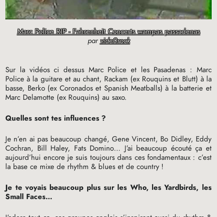
Marc Police RIP - Fahrenheit Concerts wampas passadenas
par
vide0rock
Sur la vidéos ci dessus Marc Police et les Pasadenas : Marc
Police à la guitare et au chant, Rackam (ex Rouquins et Blutt) à la
basse, Berko (ex Coronados et Spanish Meatballs) à la batterie et
Marc Delamotte (ex Rouquins) au saxo.
Quelles sont tes influences
?
Je n’en ai pas beaucoup changé, Gene Vincent, Bo Didley, Eddy
Cochran, Bill Haley, Fats Domino… J’ai beaucoup écouté ça et
aujourd’hui encore je suis toujours dans ces fondamentaux : c’est
la base ce mixe de rhythm & blues et de country
!
Je te voyais beaucoup plus sur les Who, les Yardbirds, les
Small Faces…