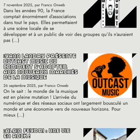
7 novembre 2025
, par Franco Onweb
Dans les années 90, la France
comptait énormément d’associations
dans tout le pays. Elles permettaient
à une scène locale de se
développer et à un public de voir des groupes qu’ils n’auraient
pas (…)
yann landry présente
outcast music où
comment s’adapter
aux nouveaux marchés
de la musique
26 septembre 2025
, par Franco Onweb
On le sait : le monde de la musique
est en pleine mutation
! L’arrivée du
numérique et des réseaux sociaux ont largement bousculé un
monde et une économie vers de nouveaux horizons. Pour
mieux (…)
alain feydri : une vie
en rock
!