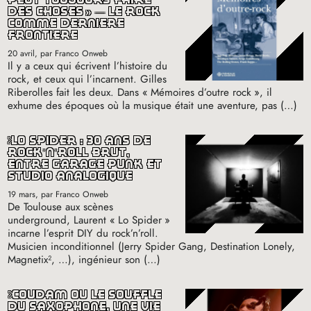
des choses
» — le rock
comme dernière
frontière
20 avril
, par Franco Onweb
Il y a ceux qui écrivent l’histoire du
rock, et ceux qui l’incarnent. Gilles
Riberolles fait les deux. Dans «
Mémoires d’outre rock
», il
exhume des époques où la musique était une aventure, pas (…)
lo spider : 30 ans de
rock’n’roll brut,
entre garage punk et
studio analogique
19 mars
, par Franco Onweb
De Toulouse aux scènes
underground, Laurent «
Lo Spider
»
incarne l’esprit
DIY
du rock’n’roll.
Musicien inconditionnel (Jerry Spider Gang, Destination Lonely,
Magnetix², …), ingénieur son (…)
coudâm ou le souffle
du saxophone, une vie