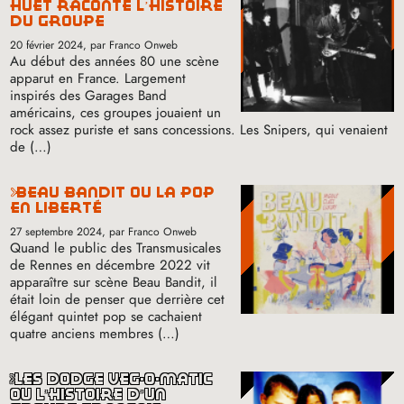
huet raconte l’histoire
du groupe
20 février 2024
, par Franco Onweb
Au début des années 80 une scène
apparut en France. Largement
inspirés des Garages Band
américains, ces groupes jouaient un
rock assez puriste et sans concessions. Les Snipers, qui venaient
de (…)
beau bandit ou la pop
en liberté
27 septembre 2024
, par Franco Onweb
Quand le public des Transmusicales
de Rennes en décembre 2022 vit
apparaître sur scène Beau Bandit, il
était loin de penser que derrière cet
élégant quintet pop se cachaient
quatre anciens membres (…)
les dodge veg-o-matic
ou l’histoire d’un