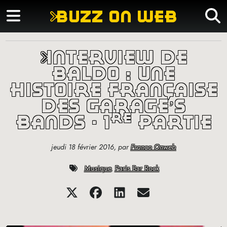
buzz on web
interview de
baldo : une
histoire française
des garage’s
re
bands - 1
partie
jeudi 18 février 2016
,
par
Franco Onweb
Musique
,
Paris Bar Rock