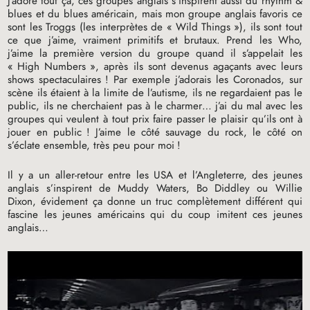
J’adore tout ça, ces groupes anglais s’inspirent aussi du rhythm &
blues et du blues américain, mais mon groupe anglais favoris ce
sont les Troggs (les interprètes de «
Wild Things
»), ils sont tout
ce que j’aime, vraiment primitifs et brutaux. Prend les Who,
j’aime la première version du groupe quand il s’appelait les
«
High Numbers
», après ils sont devenus agaçants avec leurs
shows spectaculaires
! Par exemple j’adorais les Coronados, sur
scène ils étaient à la limite de l’autisme, ils ne regardaient pas le
public, ils ne cherchaient pas à le charmer… j’ai du mal avec les
groupes qui veulent à tout prix faire passer le plaisir qu’ils ont à
jouer en public
! J’aime le côté sauvage du rock, le côté on
s’éclate ensemble, très peu pour moi
!
Il y a un aller-retour entre les
USA
et l’Angleterre, des jeunes
anglais s’inspirent de Muddy Waters, Bo Diddley ou Willie
Dixon, évidement ça donne un truc complètement différent qui
fascine les jeunes américains qui du coup imitent ces jeunes
anglais…