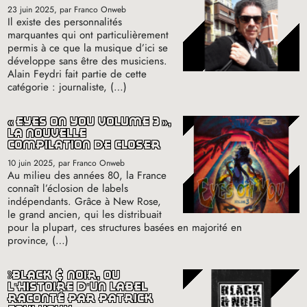
23 juin 2025
, par Franco Onweb
Il existe des personnalités
marquantes qui ont particulièrement
permis à ce que la musique d’ici se
développe sans être des musiciens.
Alain Feydri fait partie de cette
catégorie : journaliste, (…)
«
eyes on you volume 3
»,
la nouvelle
compilation de closer
10 juin 2025
, par Franco Onweb
Au milieu des années 80, la France
connaît l’éclosion de labels
indépendants. Grâce à New Rose,
le grand ancien, qui les distribuait
pour la plupart, ces structures basées en majorité en
province, (…)
black & noir, où
l’histoire d’un label
raconté par patrick