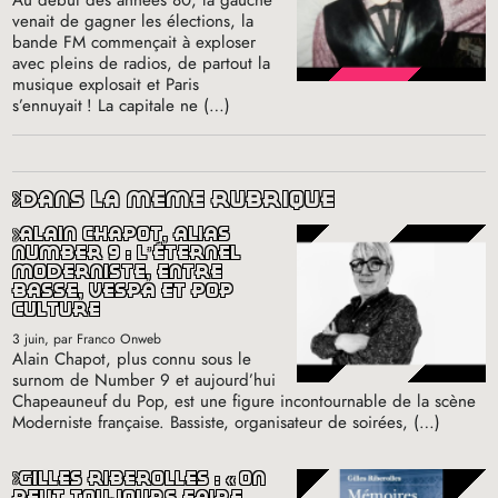
Au début des années 80, la gauche
venait de gagner les élections, la
bande
FM
commençait à exploser
avec pleins de radios, de partout la
musique explosait et Paris
s’ennuyait
! La capitale ne (…)
dans la même rubrique
alain chapot, alias
number 9 : l’éternel
moderniste, entre
basse, vespa et pop
culture
3 juin
, par Franco Onweb
Alain Chapot, plus connu sous le
surnom de Number 9 et aujourd’hui
Chapeauneuf du Pop, est une figure incontournable de la scène
Moderniste française. Bassiste, organisateur de soirées, (…)
gilles riberolles : «
on
peut toujours faire