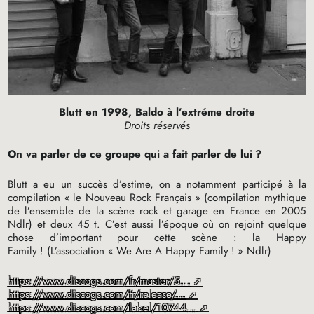
Blutt en 1998, Baldo à l’extréme droite
Droits réservés
On va parler de ce groupe qui a fait parler de lui
?
Blutt a eu un succès d’estime, on a notamment participé à la
compilation «
le Nouveau Rock Français
» (compilation mythique
de l’ensemble de la scène rock et garage en France en 2005
Ndlr) et deux 45 t. C’est aussi l’époque où on rejoint quelque
chose d’important pour cette scène : la Happy
Family
! (L’association «
We Are A Happy Family
!
» Ndlr)
https://www.discogs.com/fr/master/5...
https://www.discogs.com/fr/release/...
https://www.discogs.com/label/10744...