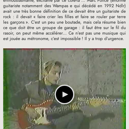
enthousiasmante, excitante par ce côté-là … Marc Police (énorme
guitariste notamment des Wampas e qui décédé en 1992 Ndlr)
avait une très bonne définition de ce devait être un guitariste de
rock : il devait «
faire crier les filles et faire se rouler par terre
les garçons
». C’est un peu une boutade, mais cela résume bien
ce que doit être un groupe de garage : il faut être sur le fil du
rasoir, on peut même accélérer… Ce n’est pas une musique qui
est jouée au métronome, c’est impossible
! Il y a trop d’urgence.