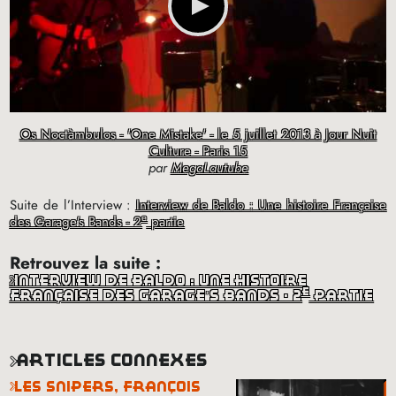
Os Noctàmbulos - 'One Mistake' - le 5 juillet 2013 à Jour Nuit
Culture - Paris 15
par
MegaLautube
Suite de l’Interview :
Interview de Baldo : Une histoire Française
e
des Garage’s Bands - 2
partie
Retrouvez la suite :
interview de baldo : une histoire
e
française des garage’s bands - 2
partie
articles connexes
les snipers, françois