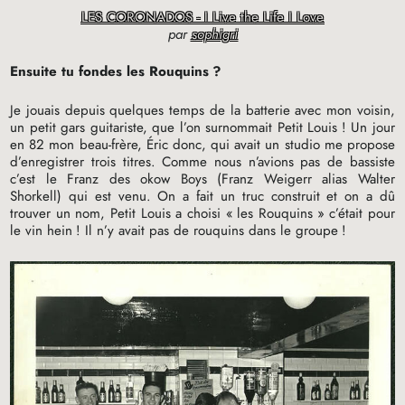
LES CORONADOS - I Live the Life I Love
par
sophigri
Ensuite tu fondes les Rouquins
?
Je jouais depuis quelques temps de la batterie avec mon voisin,
un petit gars guitariste, que l’on surnommait Petit Louis
! Un jour
en 82 mon beau-frère, Éric donc, qui avait un studio me propose
d’enregistrer trois titres. Comme nous n’avions pas de bassiste
c’est le Franz des okow Boys (Franz Weigerr alias Walter
Shorkell) qui est venu. On a fait un truc construit et on a dû
trouver un nom, Petit Louis a choisi «
les Rouquins
» c’était pour
le vin hein
! Il n’y avait pas de rouquins dans le groupe
!