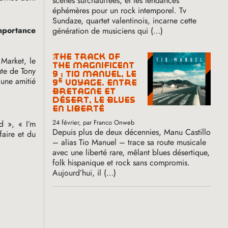
scènes surchauffées, et les tendances
éphémères pour un rock intemporel. Tv
Sundaze, quartet valentinois, incarne cette
importance
génération de musiciens qui (…)
the track of
Market, le
the magnificent
ute de Tony
9 : tio manuel, le
 une amitié
e
9
voyage. entre
bretagne et
désert, le blues
en liberté
24 février
, par Franco Onweb
d
», «
I’m
Depuis plus de deux décennies, Manu Castillo
faire et du
– alias Tio Manuel – trace sa route musicale
avec une liberté rare, mêlant blues désertique,
folk hispanique et rock sans compromis.
Aujourd’hui, il (…)