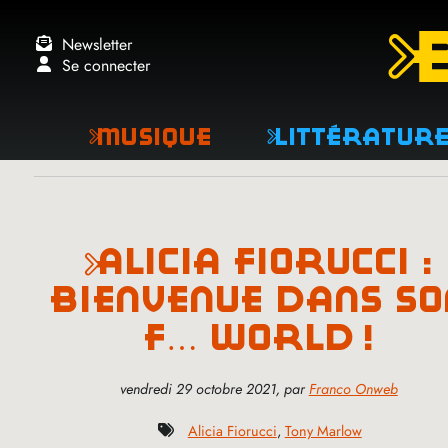
Newsletter
Se connecter
Musique
Littératur
alicia fiorucci :
bienvenue dans so
f… world
!
vendredi 29 octobre 2021
,
par
Franco Onweb
Alicia Fiorucci
,
Tony Marlow