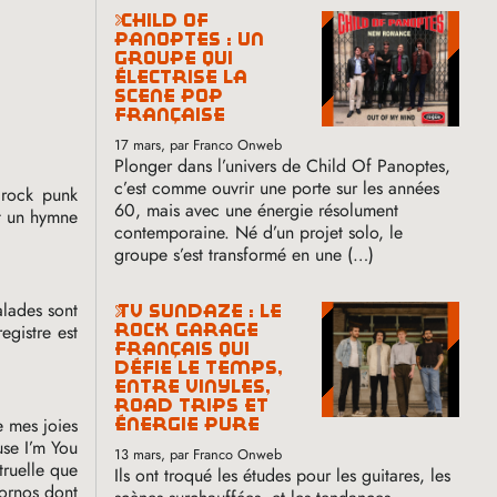
child of
panoptes : un
groupe qui
électrise la
scène pop
française
17 mars
, par Franco Onweb
Plonger dans l’univers de Child Of Panoptes,
c’est comme ouvrir une porte sur les années
 rock punk
60, mais avec une énergie résolument
st un hymne
contemporaine. Né d’un projet solo, le
groupe s’est transformé en une (…)
alades sont
tv sundaze : le
egistre est
rock garage
français qui
défie le temps,
entre vinyles,
road trips et
e mes joies
énergie pure
se I’m You
13 mars
, par Franco Onweb
truelle que
Ils ont troqué les études pour les guitares, les
uornos dont