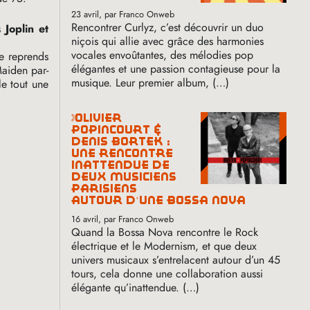
23 avril
, par Franco Onweb
Rencontrer Curlyz, c’est découvrir un duo
 Joplin et
niçois qui allie avec grâce des harmonies
vocales envoûtantes, des mélodies pop
je reprends
élégantes et une passion contagieuse pour la
Maiden par-
musique. Leur premier album, (…)
e tout une
olivier
popincourt &
denis bortek :
une rencontre
inattendue de
deux musiciens
parisiens
autour d’une bossa nova
16 avril
, par Franco Onweb
Quand la Bossa Nova rencontre le Rock
électrique et le Modernism, et que deux
univers musicaux s’entrelacent autour d’un 45
tours, cela donne une collaboration aussi
élégante qu’inattendue. (…)