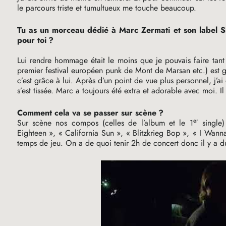
le parcours triste et tumultueux me touche beaucoup.
Tu as un morceau dédié à Marc Zermati et son label 
pour toi
?
Lui rendre hommage était le moins que je pouvais faire tan
premier festival européen punk de Mont de Marsan etc.) est gran
c’est grâce à lui. Après d’un point de vue plus personnel, j’a
s’est tissée. Marc a toujours été extra et adorable avec moi.
Comment cela va se passer sur scène
?
er
Sur scène nos compos (celles de l’album et le 1
single)
Eighteen
», «
California Sun
», «
Blitzkrieg Bop
», «
I Wann
temps de jeu. On a de quoi tenir 2h de concert donc il y a du