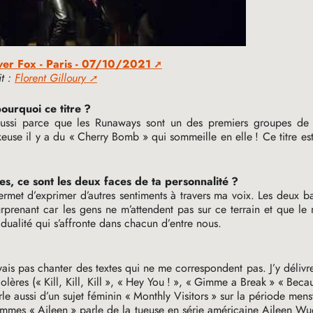
lver Fox - Paris - 07/10/2021
t :
Florent Gilloury
pourquoi ce titre
?
 aussi parce que les Runaways sont un des premiers groupes de
euse il y a du «
Cherry Bomb
» qui sommeille en elle
! Ce titre e
es, ce sont les deux faces de ta personnalité
?
permet d’exprimer d’autres sentiments à travers ma voix. Les deux b
rprenant car les gens ne m’attendent pas sur ce terrain et que le r
 dualité qui s’affronte dans chacun d’entre nous.
yais pas chanter des textes qui ne me correspondent pas. J’y délivr
olères («
Kill, Kill, Kill
», «
Hey You
!
», «
Gimme a Break
» «
Becau
rle aussi d’un sujet féminin «
Monthly Visitors
» sur la période mens
femmes «
Aileen
» parle de la tueuse en série américaine Aileen W