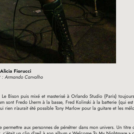
Alicia Fiorucci
t : Armando Carvalho
b Le Bison puis mixé et masterisé à Orlando Studio (Paris) toujou
 sont Fredo Lherm à la basse, Fred Kolinski à la batterie (qui est
i rien n’aurait été possible Tony Marlow pour la guitare et les mél
se permettre aux personnes de pénétrer dans mon univers. Un titre
 c’était un clin d’œil à son album «
Welcome To My Nightmare
» 