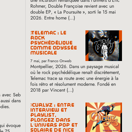
une incursion remarquée dans l’univers d’Éric
Rohmer, Double Françoise revient avec un
double
EP
, «
La Poursuite
», sorti le 15 mai
2026. Entre home (…)
telemac : le
rock
psychédélique
comme odyssée
musicale
7 mai
, par Franco Onweb
Montpellier, 2026. Dans un paysage musical
où le rock psychédélique renaît discrètement,
Telemac trace sa route avec une énergie à la
fois rétro et résolument moderne. Fondé en
2018 par Vincent (…)
rs avec Seb
 aussi dans
curlyz : entre
odies.
interview et
playlist,
plongez dans
 qui évoque
l’univers pop et
solaire de nice
de 75.