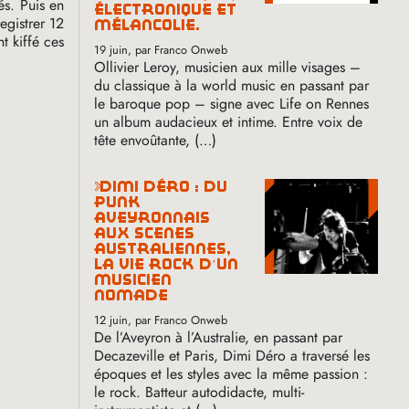
és. Puis en
électronique et
egistrer 12
mélancolie.
nt kiffé ces
19 juin
, par Franco Onweb
Ollivier Leroy, musicien aux mille visages –
du classique à la world music en passant par
le baroque pop – signe avec Life on Rennes
un album audacieux et intime. Entre voix de
tête envoûtante, (…)
dimi déro : du
punk
aveyronnais
aux scènes
australiennes,
la vie rock d’un
musicien
nomade
12 juin
, par Franco Onweb
De l’Aveyron à l’Australie, en passant par
Decazeville et Paris, Dimi Déro a traversé les
époques et les styles avec la même passion :
le rock. Batteur autodidacte, multi-