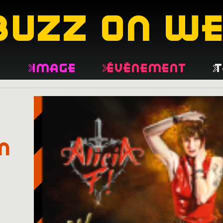
buzz on w
e
Image
Événement
T
n