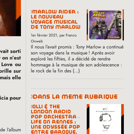
marlow rider :
le nouveau
voyage musical
de tony marlow
1er février 2021
, par Franco
Onweb
Il nous l’avait promis : Tony Marlow a continué
ait sorti
son voyage dans la musique
! Après avoir
 on n’est
exploré les fifties, il a décidé de rendre
y Love ou
hommage à la musique de son adolescence :
rille sur
le rock de la fin des (…)
mais elle
dans la même rubrique
icia pour
olli & the
london radio
pop orchestra –
life on rennes :
une odyssée pop
 de l’album
entre baroque,