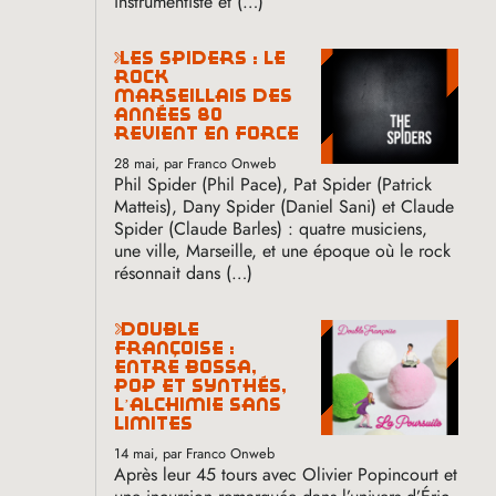
instrumentiste et (…)
les spiders : le
rock
marseillais des
années 80
revient en force
28 mai
, par Franco Onweb
Phil Spider (Phil Pace), Pat Spider (Patrick
Matteis), Dany Spider (Daniel Sani) et Claude
Spider (Claude Barles) : quatre musiciens,
une ville, Marseille, et une époque où le rock
résonnait dans (…)
double
françoise :
entre bossa,
pop et synthés,
l’alchimie sans
limites
14 mai
, par Franco Onweb
Après leur 45 tours avec Olivier Popincourt et