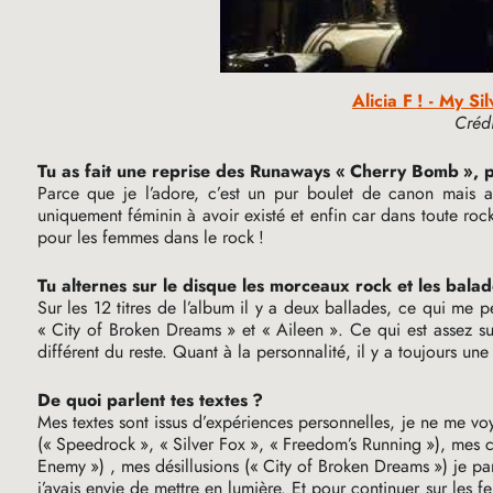
Alicia F
! - My Si
Crédi
Tu as fait une reprise des Runaways «
Cherry Bomb
», 
Parce que je l’adore, c’est un pur boulet de canon mais
uniquement féminin à avoir existé et enfin car dans toute rock
pour les femmes dans le rock
!
Tu alternes sur le disque les morceaux rock et les balad
Sur les 12 titres de l’album il y a deux ballades, ce qui me 
«
City of Broken Dreams
» et «
Aileen
». Ce qui est assez su
différent du reste. Quant à la personnalité, il y a toujours une
De quoi parlent tes textes
?
Mes textes sont issus d’expériences personnelles, je ne me vo
(«
Speedrock
», «
Silver Fox
», «
Freedom’s Running
»), mes c
Enemy
») , mes désillusions («
City of Broken Dreams
») je pa
j’avais envie de mettre en lumière. Et pour continuer sur les 