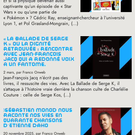
Et si la physique devenait aussi
captivante qu’un épisode de «
Star
Wars
» ou qu’une partie de
«
Pokémon
»
? Cédric Ray, enseignant-chercheur à l’université
Lyon 1, et Pol Grasland-Mongrain, (…)
«
la ballade de serge
k
» ou la dignité
retrouvée : rencontre
avec jean-françois
jacq qui a redonné voix
à un fantôme.
2 mars
, par Franco Onweb
Jean-François Jacq n’écrit pas des
livres, il ressuscite des vies. Avec La Ballade de Serge K, il
s’attaque à l’histoire vraie derrière la chanson culte de Charlélie
Couture : celle de Serge Kos, (…)
sébastien monod nous
raconte nos vies en
quarante chansons
d’etienne daho
20 novembre 2025
, par Franco Onweb