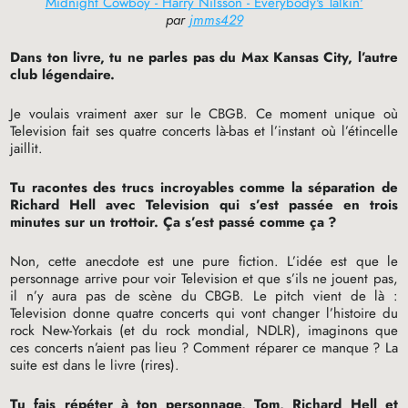
Midnight Cowboy - Harry Nilsson - Everybody's Talkin'
par
jmms429
Dans ton livre, tu ne parles pas du Max Kansas City, l’autre
club légendaire.
Je voulais vraiment axer sur le
CBGB
. Ce moment unique où
Television fait ses quatre concerts là-bas et l’instant où l’étincelle
jaillit.
Tu racontes des trucs incroyables comme la séparation de
Richard Hell avec Television qui s’est passée en trois
minutes sur un trottoir. Ça s’est passé comme ça
?
Non, cette anecdote est une pure fiction. L’idée est que le
personnage arrive pour voir Television et que s’ils ne jouent pas,
il n’y aura pas de scène du
CBGB
. Le pitch vient de là :
Television donne quatre concerts qui vont changer l’histoire du
rock New-Yorkais (et du rock mondial,
NDLR
), imaginons que
ces concerts n’aient pas lieu
? Comment réparer ce manque
? La
suite est dans le livre (rires).
Tu fais répéter à ton personnage, Tom, Richard Hell et