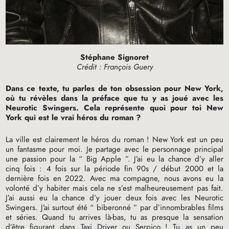
Stéphane Signoret
Crédit : François Guery
Dans ce texte, tu parles de ton obsession pour New York,
où tu révèles dans la préface que tu y as joué avec les
Neurotic Swingers. Cela représente quoi pour toi New
York qui est le vrai héros du roman
?
La ville est clairement le héros du roman
! New York est un peu
un fantasme pour moi. Je partage avec le personnage principal
une passion pour la “ Big Apple ”. J’ai eu la chance d’y aller
cinq fois : 4 fois sur la période fin 90s / début 2000 et la
dernière fois en 2022. Avec ma compagne, nous avons eu la
volonté d’y habiter mais cela ne s’est malheureusement pas fait.
J’ai aussi eu la chance d’y jouer deux fois avec les Neurotic
Swingers. J’ai surtout été “ biberonné ” par d’innombrables films
et séries. Quand tu arrives là-bas, tu as presque la sensation
d’être figurant dans Taxi Driver ou Serpico
! Tu as un peu