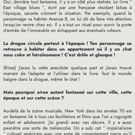
Oui, derrière tout fantasme, il y a un côté plus réaliste. Le livre “
East village blues ”, écrit par une française résidant là-bas à
l’époque, raconte crûment la situation. Par exemple, quand le
personnage va habiter Avenue B, on lui dit de faire très attention
lorsqu’on rentre chez soi. Il y a tout un rituel pour ouvrir la porte
d’entrée de l’immeuble en échappant aux éventuels voleurs.
La drogue circule partout à l’époque
! Ton personnage se
retrouve à habiter dans un appartement où il y un chat
sous coke et héroïnomane
! C’est drôle et glauque
!
(Rires) J’avais lu cette anecdote quelque part et j’avais trouvé
marrant de l’adapter et l’utiliser dans le livre. Tout le monde
baigne dans la drogue, même le chat
!
Mais pourquoi a-t-on autant fantasmé sur cette ville, cette
époque et sur cette scène
?
Au-delà de la scène musicale, New York dans les années 70 est
un fantasme lié à tous ces feuilletons et films que l’on a ingurgité
enfant et adolescent. J’ai grandi avec ces décors. Il y a aussi
peut-être une sorte de mélancolie. On a subi cet “ impérialisme
” culturel américain avec une sorte de consentement parce qu’il