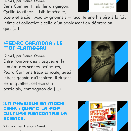
14 avril
, par Franco Onweb
Dans Comment habiller un garçon,
Cyrille Martinez – bibliothécaire,
poète et ancien Mod avignonnais – raconte une histoire à la fois
intime et collective : celle d’un adolescent en dépression
qui, (…)
pedro carmona : le
mot flambeau
12 avril
, par Franco Onweb
Entre l’ombre des kiosques et la
lumière des scènes poétiques,
Pedro Carmona trace sa route, aussi
intransigeante qu’inspirée. Refusant
les étiquettes, cet écrivain
bordelais, compagnon de (…)
la physique en mode
geek : quand la pop
culture rencontre la
science.
23 mars
, par Franco Onweb