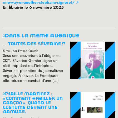
one-way-or-another-stephane-signoret/
En librairie le 6 novembre 2025
dans la même rubrique
… toutes des séverine
!?
5 mai
, par Franco Onweb
Sous une couverture à l’élégance
e
XIX
, Séverine Garnier signe un
récit trépidant de l’intrépide
Séverine, pionnière du journalisme
engagé. À travers La Frondeuse,
elle retrace le combat d’une (…)
cyrille martinez :
«
comment habiller un
garçon
», quand le
costume devient une
armure.