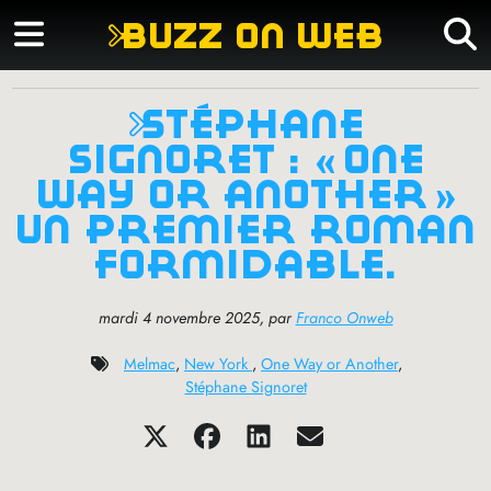
buzz on web
stéphane
signoret : «
one
way or another
»
un premier roman
formidable.
mardi 4 novembre 2025
,
par
Franco Onweb
Melmac
,
New York
,
One Way or Another
,
Stéphane Signoret