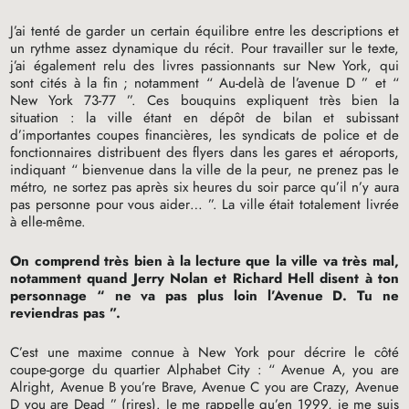
J’ai tenté de garder un certain équilibre entre les descriptions et
un rythme assez dynamique du récit. Pour travailler sur le texte,
j’ai également relu des livres passionnants sur New York, qui
sont cités à la fin
; notamment “ Au-delà de l’avenue D ” et “
New York 73-77 ”. Ces bouquins expliquent très bien la
situation : la ville étant en dépôt de bilan et subissant
d’importantes coupes financières, les syndicats de police et de
fonctionnaires distribuent des flyers dans les gares et aéroports,
indiquant “ bienvenue dans la ville de la peur, ne prenez pas le
métro, ne sortez pas après six heures du soir parce qu’il n’y aura
pas personne pour vous aider… ”. La ville était totalement livrée
à elle-même.
On comprend très bien à la lecture que la ville va très mal,
notamment quand Jerry Nolan et Richard Hell disent à ton
personnage “ ne va pas plus loin l’Avenue D. Tu ne
reviendras pas ”.
C’est une maxime connue à New York pour décrire le côté
coupe-gorge du quartier Alphabet City : “ Avenue A, you are
Alright, Avenue B you’re Brave, Avenue C you are Crazy, Avenue
D you are Dead ” (rires). Je me rappelle qu’en 1999, je me suis