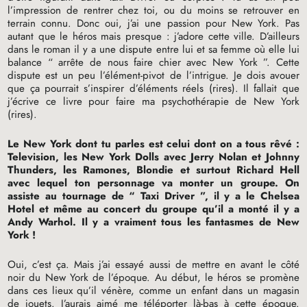
l’impression de rentrer chez toi, ou du moins se retrouver en
terrain connu. Donc oui, j’ai une passion pour New York. Pas
autant que le héros mais presque : j’adore cette ville. D’ailleurs
dans le roman il y a une dispute entre lui et sa femme où elle lui
balance “ arrête de nous faire chier avec New York ”. Cette
dispute est un peu l’élément-pivot de l’intrigue. Je dois avouer
que ça pourrait s’inspirer d’éléments réels (rires). Il fallait que
j’écrive ce livre pour faire ma psychothérapie de New York
(rires).
Le New York dont tu parles est celui dont on a tous rêvé :
Television, les New York Dolls avec Jerry Nolan et Johnny
Thunders, les Ramones, Blondie et surtout Richard Hell
avec lequel ton personnage va monter un groupe. On
assiste au tournage de “ Taxi Driver ”, il y a le Chelsea
Hotel et même au concert du groupe qu’il a monté il y a
Andy Warhol. Il y a vraiment tous les fantasmes de New
York
!
Oui, c’est ça. Mais j’ai essayé aussi de mettre en avant le côté
noir du New York de l’époque. Au début, le héros se promène
dans ces lieux qu’il vénère, comme un enfant dans un magasin
de jouets. J’aurais aimé me téléporter là-bas à cette époque.