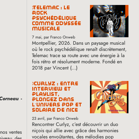
telemac : le
rock
psychédélique
comme odyssée
musicale
7 mai
, par Franco Onweb
Montpellier, 2026. Dans un paysage musical
où le rock psychédélique renaît discrètement,
Telemac trace sa route avec une énergie à la
fois rétro et résolument moderne. Fondé en
2018 par Vincent (…)
curlyz : entre
interview et
playlist,
Corneau -
plongez dans
l’univers pop et
solaire de nice
23 avril
, par Franco Onweb
Rencontrer Curlyz, c’est découvrir un duo
niçois qui allie avec grâce des harmonies
nos ventes
vocales envoûtantes, des mélodies pop
niveau des