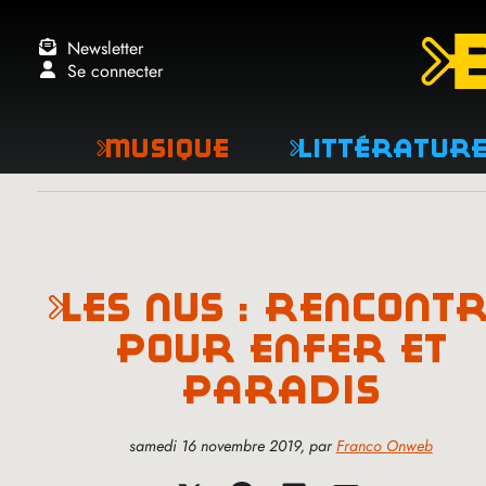
Newsletter
Se connecter
Musique
Littératur
les nus : rencontre
pour enfer et
paradis
samedi 16 novembre 2019
,
par
Franco Onweb