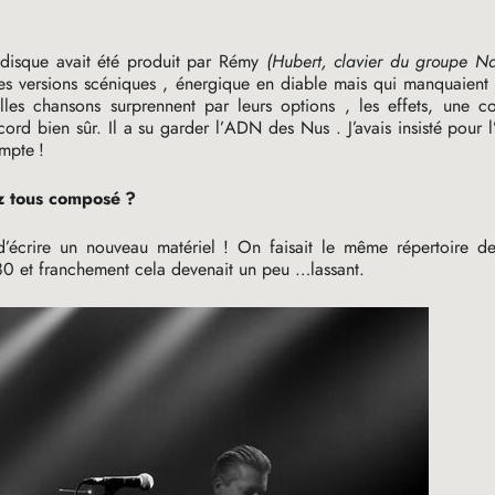
 disque avait été produit par Rémy
(Hubert, clavier du groupe Nd
t les versions scéniques , énergique en diable mais qui manquaient
elles chansons surprennent par leurs options , les effets, une c
ord bien sûr. Il a su garder l’
ADN
des Nus . J’avais insisté pour l
ompte
!
ez tous composé
?
 d’écrire un nouveau matériel
! On faisait le même répertoire de
 80 et franchement cela devenait un peu …lassant.