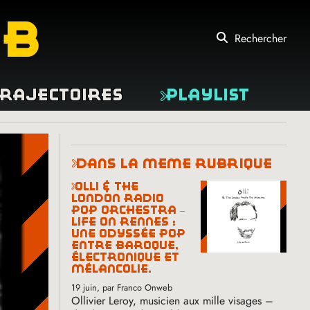
eb
Rechercher
rajectoires
Playlist
dans la même rubrique
olli & the
london radio
pop orchestra –
life on rennes :
une odyssée pop
entre baroque,
électronique et
mélancolie.
19 juin
, par Franco Onweb
Ollivier Leroy, musicien aux mille visages –