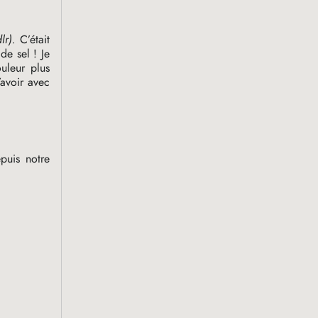
lr).
C’était
 de sel
! Je
ouleur plus
’avoir avec
puis notre