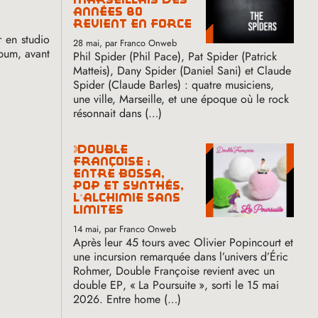
années 80
revient en force
r en studio
28 mai
, par Franco Onweb
bum, avant
Phil Spider (Phil Pace), Pat Spider (Patrick
Matteis), Dany Spider (Daniel Sani) et Claude
Spider (Claude Barles) : quatre musiciens,
une ville, Marseille, et une époque où le rock
résonnait dans (…)
double
françoise :
entre bossa,
pop et synthés,
l’alchimie sans
limites
14 mai
, par Franco Onweb
Après leur 45 tours avec Olivier Popincourt et
une incursion remarquée dans l’univers d’Éric
Rohmer, Double Françoise revient avec un
double
EP
, «
La Poursuite
», sorti le 15 mai
2026. Entre home (…)