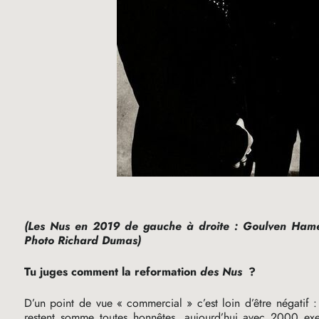
(Les Nus en 2019 de gauche à droite : Goulven Hamel
Photo Richard Dumas)
Tu juges comment la reformation
des Nus
?
D’un point de vue «
commercial
» c’est loin d’être négati
restent somme toutes honnêtes, aujourd’hui avec 2000 exem