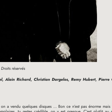
Droits réservés
, Alain Richard, Christian Dargelos, Remy Hubert, Pierre 
f : on a vendu quelques disques … Bon ce n’est pas énorme mais 
plaires, tu restes crédible, on y est presque. C’est plutôt au 