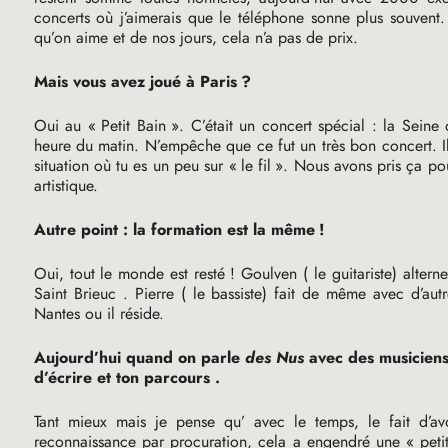
concerts où j’aimerais que le téléphone sonne plus souvent.
qu’on aime et de nos jours, cela n’a pas de prix.
Mais vous avez joué à Paris
?
Oui au «
Petit Bain
». C’était un concert spécial : la Seine
heure du matin. N’empêche que ce fut un très bon concert. Il 
situation où tu es un peu sur «
le fil
». Nous avons pris ça pou
artistique.
Autre point : la formation est la même
!
Oui, tout le monde est resté
! Goulven ( le guitariste) alter
Saint Brieuc . Pierre ( le bassiste) fait de même avec d’autr
Nantes ou il réside.
Aujourd’hui quand on parle
des Nus
avec des musiciens
d’écrire et ton parcours .
Tant mieux mais je pense qu’ avec le temps, le fait d’av
reconnaissance par procuration, cela a engendré une «
peti