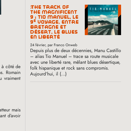
the track of
the magnificent
9 : tio manuel, le
e
9
voyage. entre
bretagne et
désert, le blues
en liberté
24 février
, par Franco Onweb
Depuis plus de deux décennies, Manu Castillo
– alias Tio Manuel – trace sa route musicale
avec une liberté rare, mêlant blues désertique,
, à côté de
folk hispanique et rock sans compromis.
ns. Romain
Aujourd’hui, il (…)
u vraiment
atteur mais
ant d’avoir