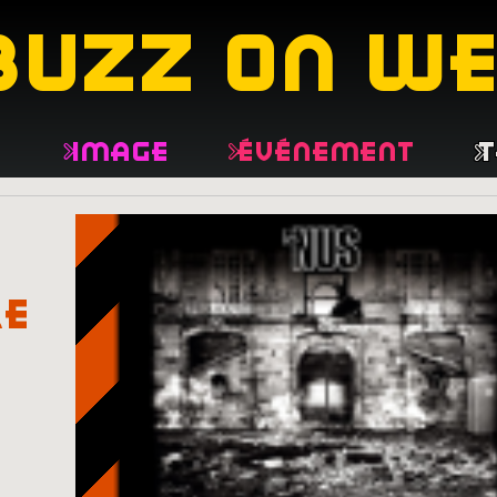
buzz on w
e
Image
Événement
T