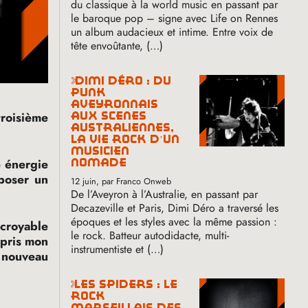
du classique à la world music en passant par
le baroque pop – signe avec Life on Rennes
un album audacieux et intime. Entre voix de
tête envoûtante, (…)
dimi déro : du
punk
aveyronnais
troisième
aux scènes
australiennes,
la vie rock d’un
musicien
e énergie
nomade
poser un
12 juin
, par Franco Onweb
De l’Aveyron à l’Australie, en passant par
Decazeville et Paris, Dimi Déro a traversé les
époques et les styles avec la même passion :
ncroyable
le rock. Batteur autodidacte, multi-
 pris mon
instrumentiste et (…)
e nouveau
les spiders : le
rock
marseillais des