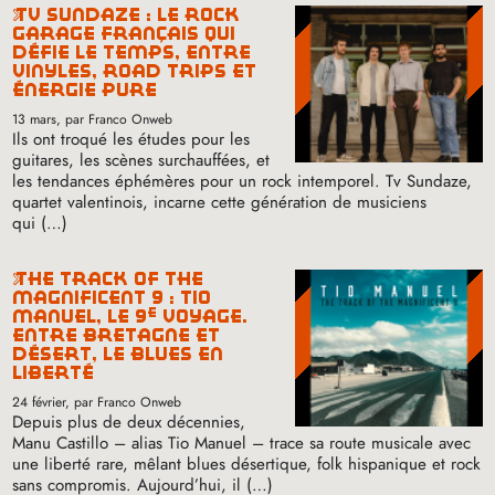
tv sundaze : le rock
garage français qui
défie le temps, entre
vinyles, road trips et
énergie pure
13 mars
, par Franco Onweb
Ils ont troqué les études pour les
guitares, les scènes surchauffées, et
les tendances éphémères pour un rock intemporel. Tv Sundaze,
quartet valentinois, incarne cette génération de musiciens
qui (…)
the track of the
magnificent 9 : tio
e
manuel, le 9
voyage.
entre bretagne et
désert, le blues en
liberté
24 février
, par Franco Onweb
Depuis plus de deux décennies,
Manu Castillo – alias Tio Manuel – trace sa route musicale avec
une liberté rare, mêlant blues désertique, folk hispanique et rock
sans compromis. Aujourd’hui, il (…)