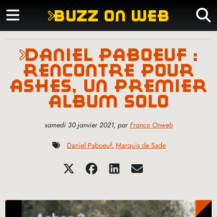
buzz on web
daniel paboeuf :
rencontre pour
ashes, un premier
album solo
samedi 30 janvier 2021
,
par
Franco Onweb
Daniel Paboeuf
,
Marquis de Sade