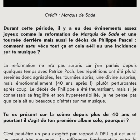
Crédit : Marquis de Sade
Durant cette période, il y a eu des événements assez
joyeux comme la reformation de
Marquis de Sade
et une
tournée derrière mais aussi le décès de Philippe Pascal :
comment as-tu vécu tout ça et cela a-t-il eu une incidence
sur ta musique
?
La re-formation ne m’a pas surpris car j’en parlais depuis
quelques temps avec Patrice Poch. Les répétitions ont été plutôt
sereines donc agréables, les tournées après, une divine surprise,
mais émotionnellement (40 ans après
!) plutôt perturbantes
après coup. Le décès de Philippe a été traumatisant, mais si je
connaissais sa fragilité et son hyper-sensibilité. Je ne pense pas
que cela ait eu beaucoup d’effets sur ma musique.
Tu es présent sur la scène depuis plus de 40 ans et
pourtant il s’agit de ton première album solo, pourquoi
?
C’est peut-être un peu exagéré par rapport à
DPU
qui est aussi
un projet très personnel. La différence fondamentale entre le