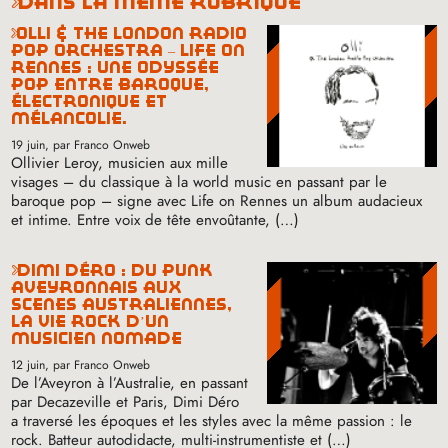
dans la même rubrique
olli & the london radio
pop orchestra – life on
rennes : une odyssée
pop entre baroque,
électronique et
mélancolie.
19 juin
, par Franco Onweb
Ollivier Leroy, musicien aux mille
visages – du classique à la world music en passant par le
baroque pop – signe avec Life on Rennes un album audacieux
et intime. Entre voix de tête envoûtante, (…)
dimi déro : du punk
aveyronnais aux
scènes australiennes,
la vie rock d’un
musicien nomade
12 juin
, par Franco Onweb
De l’Aveyron à l’Australie, en passant
par Decazeville et Paris, Dimi Déro
a traversé les époques et les styles avec la même passion : le
rock. Batteur autodidacte, multi-instrumentiste et (…)