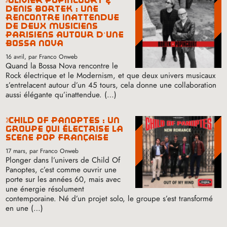
olivier popincourt &
denis bortek : une
rencontre inattendue
de deux musiciens
parisiens autour d’une
bossa nova
16 avril
, par Franco Onweb
Quand la Bossa Nova rencontre le
Rock électrique et le Modernism, et que deux univers musicaux
s’entrelacent autour d’un 45 tours, cela donne une collaboration
aussi élégante qu’inattendue. (…)
child of panoptes : un
groupe qui électrise la
scène pop française
17 mars
, par Franco Onweb
Plonger dans l’univers de Child Of
Panoptes, c’est comme ouvrir une
porte sur les années 60, mais avec
une énergie résolument
contemporaine. Né d’un projet solo, le groupe s’est transformé
en une (…)