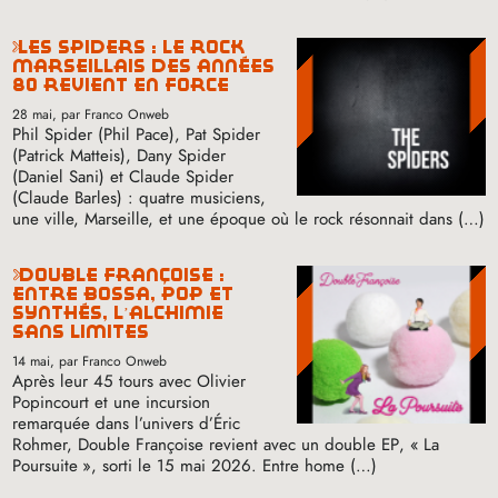
les spiders : le rock
marseillais des années
80 revient en force
28 mai
, par Franco Onweb
Phil Spider (Phil Pace), Pat Spider
(Patrick Matteis), Dany Spider
(Daniel Sani) et Claude Spider
(Claude Barles) : quatre musiciens,
une ville, Marseille, et une époque où le rock résonnait dans (…)
double françoise :
entre bossa, pop et
synthés, l’alchimie
sans limites
14 mai
, par Franco Onweb
Après leur 45 tours avec Olivier
Popincourt et une incursion
remarquée dans l’univers d’Éric
Rohmer, Double Françoise revient avec un double
EP
, «
La
Poursuite
», sorti le 15 mai 2026. Entre home (…)