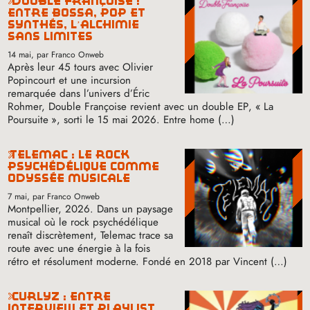
double françoise :
entre bossa, pop et
synthés, l’alchimie
sans limites
14 mai
, par Franco Onweb
Après leur 45 tours avec Olivier
Popincourt et une incursion
remarquée dans l’univers d’Éric
Rohmer, Double Françoise revient avec un double
EP
, «
La
Poursuite
», sorti le 15 mai 2026. Entre home (…)
telemac : le rock
psychédélique comme
odyssée musicale
7 mai
, par Franco Onweb
Montpellier, 2026. Dans un paysage
musical où le rock psychédélique
renaît discrètement, Telemac trace sa
route avec une énergie à la fois
rétro et résolument moderne. Fondé en 2018 par Vincent (…)
curlyz : entre
interview et playlist,