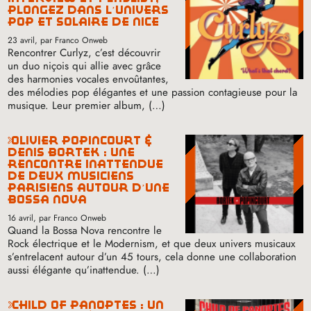
plongez dans l’univers
pop et solaire de nice
23 avril
, par Franco Onweb
Rencontrer Curlyz, c’est découvrir
un duo niçois qui allie avec grâce
des harmonies vocales envoûtantes,
des mélodies pop élégantes et une passion contagieuse pour la
musique. Leur premier album, (…)
olivier popincourt &
denis bortek : une
rencontre inattendue
de deux musiciens
parisiens autour d’une
bossa nova
16 avril
, par Franco Onweb
Quand la Bossa Nova rencontre le
Rock électrique et le Modernism, et que deux univers musicaux
s’entrelacent autour d’un 45 tours, cela donne une collaboration
aussi élégante qu’inattendue. (…)
child of panoptes : un