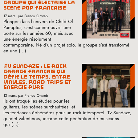
groupe qui électrise la
scène pop française
17 mars
, par Franco Onweb
Plonger dans l’univers de Child Of
Panoptes, c’est comme ouvrir une
porte sur les années 60, mais avec
une énergie résolument
contemporaine. Né d’un projet solo, le groupe s’est transformé
en une (…)
tv sundaze : le rock
garage français qui
défie le temps, entre
vinyles, road trips et
énergie pure
13 mars
, par Franco Onweb
Ils ont troqué les études pour les
guitares, les scènes surchauffées, et
les tendances éphémères pour un rock intemporel. Tv Sundaze,
quartet valentinois, incarne cette génération de musiciens
qui (…)