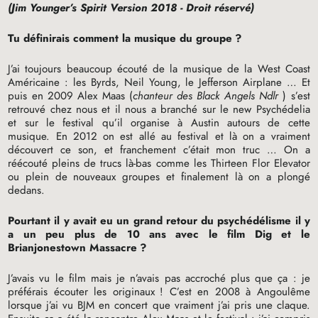
(Jim Younger’s Spirit Version 2018 - Droit réservé)
Tu définirais comment la musique du groupe
?
J’ai toujours beaucoup écouté de la musique de la West Coast
Américaine : les Byrds, Neil Young, le Jefferson Airplane … Et
puis en 2009 Alex Maas (
chanteur des Black Angels Ndlr
) s’est
retrouvé chez nous et il nous a branché sur le new Psychédelia
et sur le festival qu’il organise à Austin autours de cette
musique. En 2012 on est allé au festival et là on a vraiment
découvert ce son, et franchement c’était mon truc … On a
réécouté pleins de trucs là-bas comme les Thirteen Flor Elevator
ou plein de nouveaux groupes et finalement là on a plongé
dedans.
Pourtant il y avait eu un grand retour du psychédélisme il y
a un peu plus de 10 ans avec le film Dig et le
Brianjonestown Massacre
?
J’avais vu le film mais je n’avais pas accroché plus que ça : je
préférais écouter les originaux
! C’est en 2008 à Angoulême
lorsque j’ai vu
BJM
en concert que vraiment j’ai pris une claque.