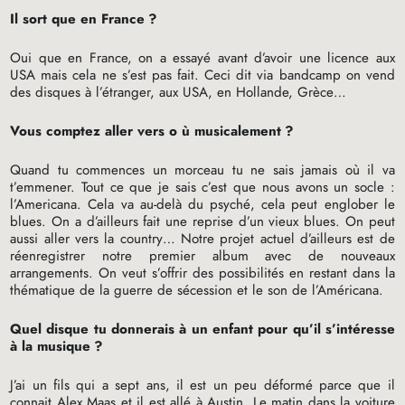
Il sort que en France
?
Oui que en France, on a essayé avant d’avoir une licence aux
USA
mais cela ne s’est pas fait. Ceci dit via bandcamp on vend
des disques à l’étranger, aux
USA
, en Hollande, Grèce…
Vous comptez aller vers o
ù musicalement
?
Quand tu commences un morceau tu ne sais jamais où il va
t’emmener. Tout ce que je sais c’est que nous avons un socle :
l’Americana. Cela va au-delà du psyché, cela peut englober le
blues. On a d’ailleurs fait une reprise d’un vieux blues. On peut
aussi aller vers la country… Notre projet actuel d’ailleurs est de
réenregistrer notre premier album avec de nouveaux
arrangements. On veut s’offrir des possibilités en restant dans la
thématique de la guerre de sécession et le son de l’Américana.
Quel disque tu donnerais à un enfant pour qu’il s’intéresse
à la musique
?
J’ai un fils qui a sept ans, il est un peu déformé parce que il
connait Alex Maas et il est allé à Austin. Le matin dans la voiture