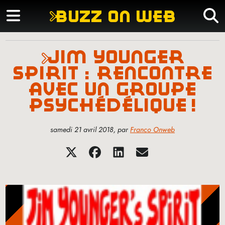
buzz on web
jim younger
spirit : rencontre
avec un groupe
psychédélique
!
samedi 21 avril 2018
,
par
Franco Onweb