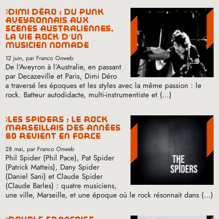
dimi déro : du punk
aveyronnais aux
scènes australiennes,
la vie rock d’un
musicien nomade
12 juin
, par Franco Onweb
De l’Aveyron à l’Australie, en passant
par Decazeville et Paris, Dimi Déro
a traversé les époques et les styles avec la même passion : le
rock. Batteur autodidacte, multi-instrumentiste et (…)
les spiders : le rock
marseillais des années
80 revient en force
28 mai
, par Franco Onweb
Phil Spider (Phil Pace), Pat Spider
(Patrick Matteis), Dany Spider
(Daniel Sani) et Claude Spider
(Claude Barles) : quatre musiciens,
une ville, Marseille, et une époque où le rock résonnait dans (…)