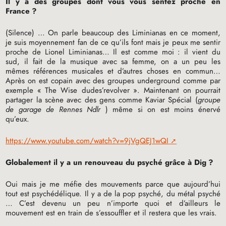
Il y a des groupes dont vous vous sentez proche en
France
?
(Silence) … On parle beaucoup des Liminianas en ce moment,
je suis moyennement fan de ce qu’ils font mais je peux me sentir
proche de Lionel Liminianas… Il est comme moi : il vient du
sud, il fait de la musique avec sa femme, on a un peu les
mêmes références musicales et d’autres choses en commun…
Après on est copain avec des groupes underground comme par
exemple «
The Wise dudes’revolver
». Maintenant on pourrait
partager la scène avec des gens comme Kaviar Spécial (
groupe
de garage de Rennes Ndlr
) même si on est moins énervé
qu’eux.
https://www.youtube.com/watch?v=9jVgQEJ1wQI
Globalement il y a un renouveau du psyché grâce à Dig
?
Oui mais je me méfie des mouvements parce que aujourd’hui
tout est psychédélique. Il y a de la pop psyché, du métal psyché
… C’est devenu un peu n’importe quoi et d’ailleurs le
mouvement est en train de s’essouffler et il restera que les vrais.