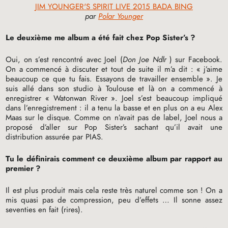
JIM YOUNGER'S SPIRIT LIVE 2015 BADA BING
par
Polar Younger
Le deuxième
me album a été fait chez Pop Sister’s
?
Oui, on s’est rencontré avec Joel (
Don Joe Ndlr
) sur Facebook.
On a commencé à discuter et tout de suite il m’a dit : «
j’aime
beaucoup ce que tu fais. Essayons de travailler ensemble
». Je
suis allé dans son studio à Toulouse et là on a commencé à
enregistrer «
Watonwan River
». Joel s’est beaucoup impliqué
dans l’enregistrement : il a tenu la basse et en plus on a eu Alex
Maas sur le disque. Comme on n’avait pas de label, Joel nous a
proposé d’aller sur Pop Sister’s sachant qu’il avait une
distribution assurée par
PIAS
.
Tu le définirais comment ce deuxième album par rapport au
premier
?
Il est plus produit mais cela reste très naturel comme son
! On a
mis quasi pas de compression, peu d’effets … Il sonne assez
seventies en fait (rires).