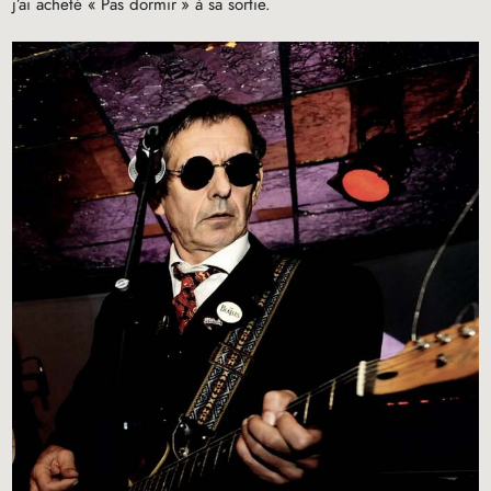
j’ai acheté «
Pas dormir
» à sa sortie.