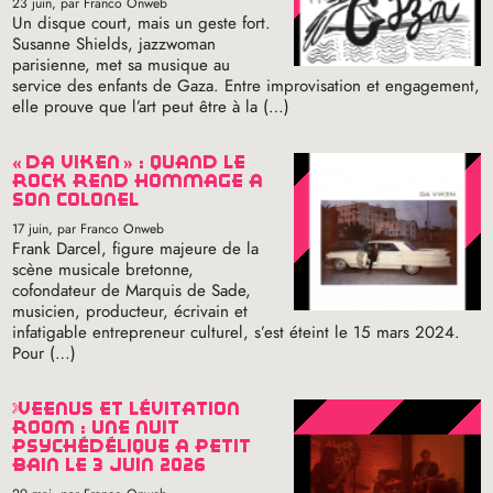
23 juin
, par Franco Onweb
Un disque court, mais un geste fort.
Susanne Shields, jazzwoman
parisienne, met sa musique au
service des enfants de Gaza. Entre improvisation et engagement,
elle prouve que l’art peut être à la (…)
«
da viken
» : quand le
rock rend hommage à
son colonel
17 juin
, par Franco Onweb
Frank Darcel, figure majeure de la
scène musicale bretonne,
cofondateur de Marquis de Sade,
musicien, producteur, écrivain et
infatigable entrepreneur culturel, s’est éteint le 15 mars 2024.
Pour (…)
veenus et lévitation
room : une nuit
psychédélique à petit
bain le 3 juin 2026