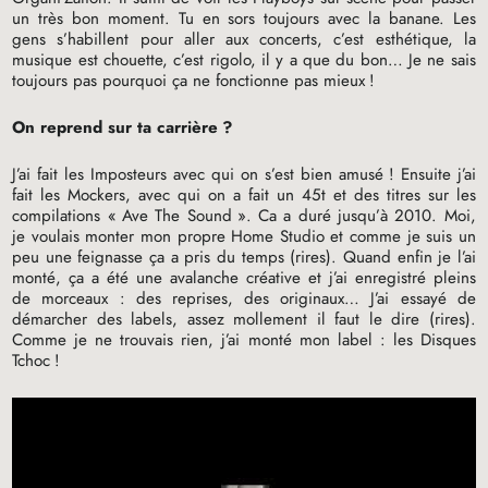
un très bon moment. Tu en sors toujours avec la banane. Les
gens s’habillent pour aller aux concerts, c’est esthétique, la
musique est chouette, c’est rigolo, il y a que du bon… Je ne sais
toujours pas pourquoi ça ne fonctionne pas mieux
!
On reprend sur ta carrière
?
J’ai fait les Imposteurs avec qui on s’est bien amusé
! Ensuite j’ai
fait les Mockers, avec qui on a fait un 45t et des titres sur les
compilations «
Ave The Sound
». Ca a duré jusqu’à 2010. Moi,
je voulais monter mon propre Home Studio et comme je suis un
peu une feignasse ça a pris du temps (rires). Quand enfin je l’ai
monté, ça a été une avalanche créative et j’ai enregistré pleins
de morceaux : des reprises, des originaux… J’ai essayé de
démarcher des labels, assez mollement il faut le dire (rires).
Comme je ne trouvais rien, j’ai monté mon label : les Disques
Tchoc
!