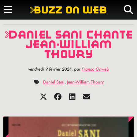
buzz on web
daniel sani chante
jean-william
thoury
vendredi 9 février 2024
,
par
Franco Onweb
Daniel Sani
,
Jean-William Thoury