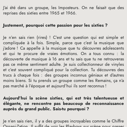
J’ai été dans un groupe, les Imposteurs. On ne faisait que des
reprises des sixties entre 1965 et 1966.
Justement, pourquoi cette passion pour les sixties
?
Je n’en sais rien (rires)
! C’est une question qui est simple et
compliquée à la fois. Simple, parce que c’est la musique que
j’adore
! Ca appelle à la musique que tu découvres adolescents
et qui te procure de vraies émotions. On a tous connu : la
découverte de musique à 16 ans et tu sais que tu ne retrouveras
pas ce même sentiment adulte. Je suis collectionneur de vinyles
et c’est souvent compliqué pour la collection. Tu découvres des
trucs à chaque fois : des groupes inconnus géniaux et d’autres
moins biens. Si tu prends un groupe comme les Remains, ça n’a
pas marché à l’époque et aujourd’hui ils sont reconnus
!
Aujourd’hui la scène sixties, qui est très talentueuse et
élégante, ne rencontre pas beaucoup de reconnaissance
auprès du grand public. Sais-tu pourquoi
?
Je n’en sais rien, il y a des groupes incroyables comme le Chiffre
Organi-Zation. Il suffit de voir les Playboys sur scène pour passer