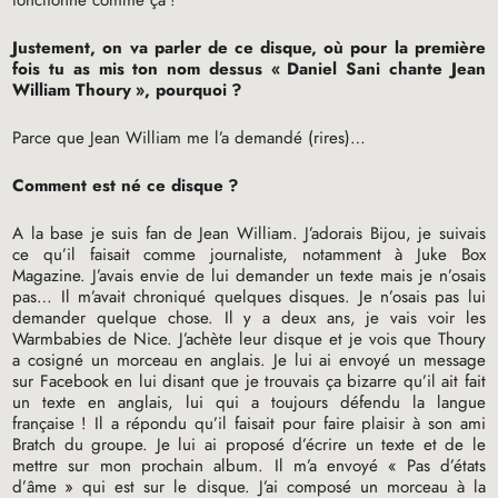
Justement, on va parler de ce disque, où pour la première
fois tu as mis ton nom dessus «
Daniel Sani chante Jean
William Thoury
», pourquoi
?
Parce que Jean William me l’a demandé (rires)…
Comment est né ce disque
?
A la base je suis fan de Jean William. J’adorais Bijou, je suivais
ce qu’il faisait comme journaliste, notamment à Juke Box
Magazine. J’avais envie de lui demander un texte mais je n’osais
pas… Il m’avait chroniqué quelques disques. Je n’osais pas lui
demander quelque chose. Il y a deux ans, je vais voir les
Warmbabies de Nice. J’achète leur disque et je vois que Thoury
a cosigné un morceau en anglais. Je lui ai envoyé un message
sur Facebook en lui disant que je trouvais ça bizarre qu’il ait fait
un texte en anglais, lui qui a toujours défendu la langue
française
! Il a répondu qu’il faisait pour faire plaisir à son ami
Bratch du groupe. Je lui ai proposé d’écrire un texte et de le
mettre sur mon prochain album. Il m’a envoyé «
Pas d’états
d’âme
» qui est sur le disque. J’ai composé un morceau à la