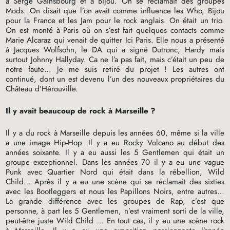
à Serge Gainsbourg et à Bijou. On se réclamait des groupes
Mods. On disait que l’on avait comme influence les Who, Bijou
pour la France et les Jam pour le rock anglais. On était un trio.
On est monté à Paris où on s’est fait quelques contacts comme
Marie Alcaraz qui venait de quitter Ici Paris. Elle nous a présenté
à Jacques Wolfsohn, le
DA
qui a signé Dutronc, Hardy mais
surtout Johnny Hallyday. Ca ne l’a pas fait, mais c’était un peu de
notre faute… Je me suis retiré du projet
! Les autres ont
continué, dont un est devenu l’un des nouveaux propriétaires du
Château d’Hérouville.
Il y avait beaucoup de rock à Marseille
?
Il y a du rock à Marseille depuis les années 60, même si la ville
a une image Hip-Hop. Il y a eu Rocky Volcano au début des
années soixante. Il y a eu aussi les 5 Gentlemen qui était un
groupe exceptionnel. Dans les années 70 il y a eu une vague
Punk avec Quartier Nord qui était dans la rébellion, Wild
Child… Après il y a eu une scène qui se réclamait des sixties
avec les Bootleggers et nous les Papillons Noirs, entre autres…
La grande différence avec les groupes de Rap, c’est que
personne, à part les 5 Gentlemen, n’est vraiment sorti de la ville,
peut-être juste Wild Child … En tout cas, il y eu une scène rock