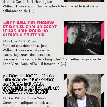
d’ici : «
Daniel Sani chante Jean-
William Thoury
». Un disque splendide qui était le fruit de la
collaboration du (…)
jean-william thoury
et daniel sani unissent
leurs voix pour un
album à soutenir
30 avril
, par Franco Onweb
Pendant des décennies, Jean-
William Thoury a écrit pour les
autres, façonnant des textes où
résonnaient les échos de Johnny, des Chaussettes Noires ou de
Boris Vian. Aujourd’hui, il franchit le (…)
jean-william thoury :
itinéraire d’un enfant
du rock, du rock
banlieue à la harley en
passant par bijou
28 juillet 2021
, par Franco Onweb
Comment expliquer le rock aux