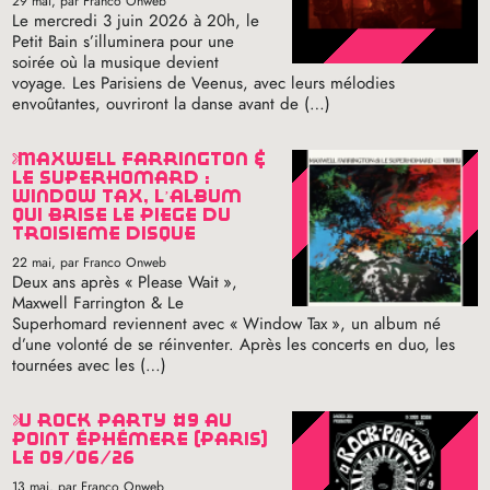
29 mai
, par Franco Onweb
Le mercredi 3 juin 2026 à 20h, le
Petit Bain s’illuminera pour une
soirée où la musique devient
voyage. Les Parisiens de Veenus, avec leurs mélodies
envoûtantes, ouvriront la danse avant de (…)
maxwell farrington &
le superhomard :
window tax, l’album
qui brise le piège du
troisième disque
22 mai
, par Franco Onweb
Deux ans après «
Please Wait
»,
Maxwell Farrington & Le
Superhomard reviennent avec «
Window Tax
», un album né
d’une volonté de se réinventer. Après les concerts en duo, les
tournées avec les (…)
u rock party #9 au
point éphémère (paris)
le 09/06/26
13 mai
, par Franco Onweb