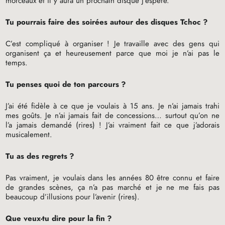
morceaux et il y aura un prochain disque j’espère.
Tu pourrais faire des soirées autour des disques Tchoc
?
C’est compliqué à organiser
! Je travaille avec des gens qui
organisent ça et heureusement parce que moi je n’ai pas le
temps.
Tu penses quoi de ton parcours
?
J’ai été fidèle à ce que je voulais à 15 ans. Je n’ai jamais trahi
mes goûts. Je n’ai jamais fait de concessions… surtout qu’on ne
l’a jamais demandé (rires)
! J’ai vraiment fait ce que j’adorais
musicalement.
Tu as des regrets
?
Pas vraiment, je voulais dans les années 80 être connu et faire
de grandes scènes, ça n’a pas marché et je ne me fais pas
beaucoup d’illusions pour l’avenir (rires).
Que veux-tu dire pour la fin
?