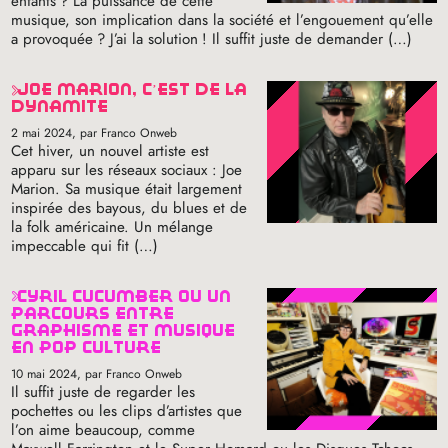
enfants
? La puissance de cette
musique, son implication dans la société et l’engouement qu’elle
a provoquée
? J’ai la solution
! Il suffit juste de demander (…)
joe marion, c’est de la
dynamite
2 mai 2024
, par Franco Onweb
Cet hiver, un nouvel artiste est
apparu sur les réseaux sociaux : Joe
Marion. Sa musique était largement
inspirée des bayous, du blues et de
la folk américaine. Un mélange
impeccable qui fit (…)
cyril cucumber ou un
parcours entre
graphisme et musique
en pop culture
10 mai 2024
, par Franco Onweb
Il suffit juste de regarder les
pochettes ou les clips d’artistes que
l’on aime beaucoup, comme