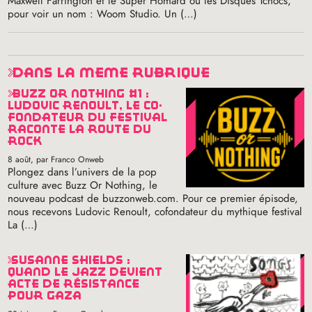
Maxwell Farrington et le Super Homard ou les Disques Tchocs,
pour voir un nom : Woom Studio. Un (…)
dans la même rubrique
buzz or nothing #1 :
ludovic renoult, le co-
fondateur du festival
raconte la route du
rock
8 août
, par Franco Onweb
Plongez dans l’univers de la pop
culture avec Buzz Or Nothing, le
nouveau podcast de buzzonweb.com. Pour ce premier épisode,
nous recevons Ludovic Renoult, cofondateur du mythique festival
La (…)
susanne shields :
quand le jazz devient
acte de résistance
pour gaza