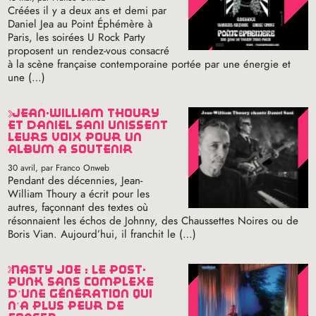
Créées il y a deux ans et demi par
Daniel Jea au Point Éphémère à
Paris, les soirées U Rock Party
proposent un rendez-vous consacré
à la scène française contemporaine portée par une énergie et
une (…)
jean-william thoury
et daniel sani unissent
leurs voix pour un
album à soutenir
30 avril
, par Franco Onweb
Pendant des décennies, Jean-
William Thoury a écrit pour les
autres, façonnant des textes où
résonnaient les échos de Johnny, des Chaussettes Noires ou de
Boris Vian. Aujourd’hui, il franchit le (…)
nasty joe : le post-
punk sans complexe
d’une génération qui
n’a plus peur de