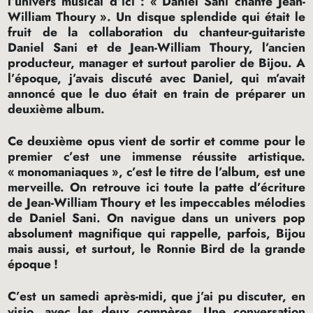
l’univers musical d’ici : «
Daniel Sani chante Jean-
William Thoury
». Un disque splendide qui était le
fruit de la collaboration du chanteur-guitariste
Daniel Sani et de Jean-William Thoury, l’ancien
producteur, manager et surtout parolier de Bijou. A
l’époque, j’avais discuté avec Daniel, qui m’avait
annoncé que le duo était en train de préparer un
deuxième album.
Ce deuxième opus vient de sortir et comme pour le
premier c’est une immense réussite artistique.
«
monomaniaques
», c’est le titre de l’album, est une
merveille. On retrouve ici toute la patte d’écriture
de Jean-William Thoury et les impeccables mélodies
de Daniel Sani. On navigue dans un univers pop
absolument magnifique qui rappelle, parfois, Bijou
mais aussi, et surtout, le Ronnie Bird de la grande
époque
!
C’est un samedi après-midi, que j’ai pu discuter, en
visio, avec les deux compères. Une conversation