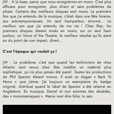
JW
: À la base, parce que nous enregistrons en mono. C’est plus
efficace pour enregistrer, plus direct et sans problèmes de
phase. Certains des meilleurs disques sont mono. La première
fois que j’ai entendu de la musique, c’était dans une fête foraine,
aux auto-tamponneuses. Un seul haut-parleur, énorme… Le
meilleur son que j’ai entendu de ma vie
! Chez Stax, les
premiers disques étaient mixés en mono, sur un seul haut-
parleur, un Voice of the Theatre, le meilleur résultat qu’ils aient
eu du point de vue impact, direct…
C’est l’époque qui voulait ça
!
JW
: Le problème, c’est que quand les techniciens de chez
Atlantic sont venus chez Stax installer un matériel plus
sophistiqué, ça n’a plus jamais été pareil. Toutes les productions
de Phil Spector étaient monos. Il avait ce slogan «
Back To
Mono
» que j’aime. J’ai toujours un exemplaire du badge
original, distribué quand le label de Spector a été relancé en
Angleterre. En musique, Daniel et moi sommes des obsédés,
des «
monomaniaques
». Manie veut dire folie, tu sais.