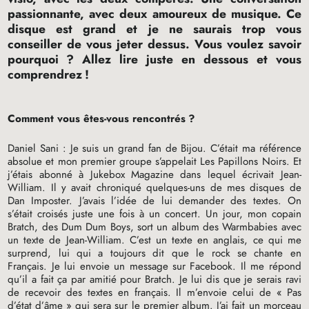
passionnante, avec deux amoureux de musique. Ce
disque est grand et je ne saurais trop vous
conseiller de vous jeter dessus. Vous voulez savoir
pourquoi
? Allez lire juste en dessous et vous
comprendrez
!
Comment vous êtes-vous rencontrés
?
Daniel Sani : Je suis un grand fan de Bijou. C’était ma référence
absolue et mon premier groupe s’appelait Les Papillons Noirs. Et
j’étais abonné à Jukebox Magazine dans lequel écrivait Jean-
William. Il y avait chroniqué quelques-uns de mes disques de
Dan Imposter. J’avais l’idée de lui demander des textes. On
s’était croisés juste une fois à un concert. Un jour, mon copain
Bratch, des Dum Dum Boys, sort un album des Warmbabies avec
un texte de Jean-William. C’est un texte en anglais, ce qui me
surprend, lui qui a toujours dit que le rock se chante en
Français. Je lui envoie un message sur Facebook. Il me répond
qu’il a fait ça par amitié pour Bratch. Je lui dis que je serais ravi
de recevoir des textes en français. Il m’envoie celui de «
Pas
d’état d’âme
» qui sera sur le premier album. J’ai fait un morceau