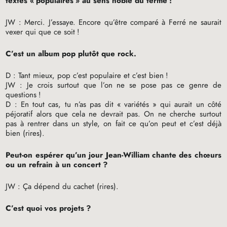
textes «
populaires
» au sens noble du terme
!
JW
: Merci. J’essaye. Encore qu’être comparé à Ferré ne saurait
vexer qui que ce soit
!
C’est un album pop plutôt que rock.
D : Tant mieux, pop c’est populaire et c’est bien
!
JW
: Je crois surtout que l’on ne se pose pas ce genre de
questions
!
D : En tout cas, tu n’as pas dit «
variétés
» qui aurait un côté
péjoratif alors que cela ne devrait pas. On ne cherche surtout
pas à rentrer dans un style, on fait ce qu’on peut et c’est déjà
bien (rires).
Peut-on espérer qu’un jour Jean-William chante des chœurs
ou un refrain à un concert
?
JW
: Ça dépend du cachet (rires).
C’est quoi vos projets
?