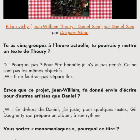
Bikini vichy ( Jean-William Thoury - Daniel Sani) par Daniel Sani
par
Disques Tchoc
Tu as cinq groupes à l’heure actuelle, tu pourrais y mettre
un texte de Thoury
?
D : Pourquoi pas
? Pour être honnête je n’y ai pas pensé. Ce ne
sont pas les mêmes objectifs.
JW
: Il ne faudrait pas s’éparpiller.
Est-ce que ce projet, Jean-William, t’a donné envie d’écrire
pour d’autres artistes que Daniel
?
JW
: En dehors de Daniel, j’ai juste, pour quelques textes, Gil
Dougherty qui prépare un album, à son rythme.
Vous sortez «
monomaniaques
», pourquoi ce titre
?