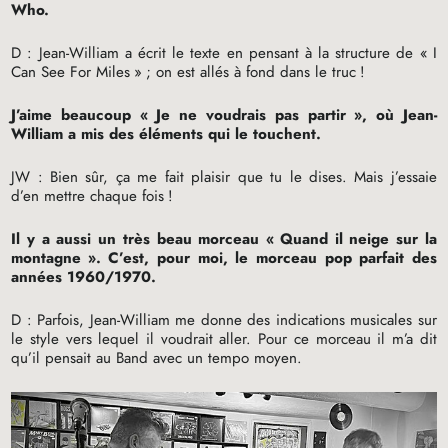
Who.
D : Jean-William a écrit le texte en pensant à la structure de «
I
Can See For Miles
»
; on est allés à fond dans le truc
!
J’aime beaucoup «
Je ne voudrais pas partir
», où Jean-
William a mis des éléments qui le touchent.
JW
: Bien sûr, ça me fait plaisir que tu le dises. Mais j’essaie
d’en mettre chaque fois
!
Il y a aussi un très beau morceau «
Quand il neige sur la
montagne
». C’est, pour moi, le morceau pop parfait des
années 1960/1970.
D : Parfois, Jean-William me donne des indications musicales sur
le style vers lequel il voudrait aller. Pour ce morceau il m’a dit
qu’il pensait au Band avec un tempo moyen.