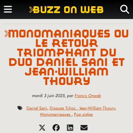
buzz on web
monomaniaques ou
le retour
triomphant du
duo daniel sani et
jean-william
thoury
mardi 3 juin 2025
,
par
Franco Onweb
Daniel Sani
,
Disques Tchoc
,
Jean-William Thoury
,
Monomaniaques
,
Pop sixties