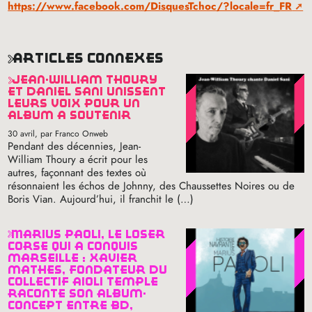
https://www.facebook.com/DisquesTchoc/?locale=fr_FR
articles connexes
jean-william thoury
et daniel sani unissent
leurs voix pour un
album à soutenir
30 avril
, par Franco Onweb
Pendant des décennies, Jean-
William Thoury a écrit pour les
autres, façonnant des textes où
résonnaient les échos de Johnny, des Chaussettes Noires ou de
Boris Vian. Aujourd’hui, il franchit le (…)
marius paoli, le loser
corse qui a conquis
marseille : xavier
mathès, fondateur du
collectif aïoli temple
raconte son album-
concept entre bd,