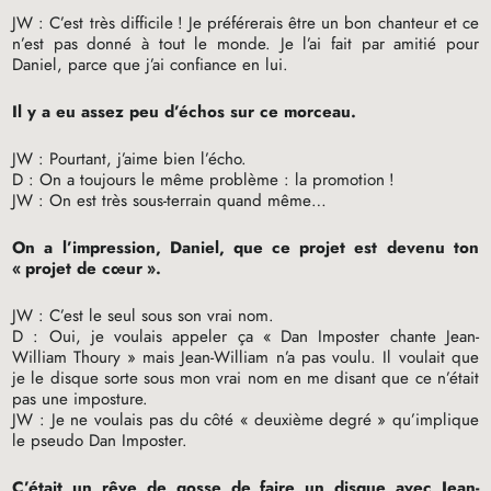
JW
: C’est très difficile
! Je préférerais être un bon chanteur et ce
n’est pas donné à tout le monde. Je l’ai fait par amitié pour
Daniel, parce que j’ai confiance en lui.
Il y a eu assez peu d’échos sur ce morceau.
JW
: Pourtant, j’aime bien l’écho.
D : On a toujours le même problème : la promotion
!
JW
: On est très sous-terrain quand même…
On a l’impression, Daniel, que ce projet est devenu ton
«
projet de cœur
».
JW
: C’est le seul sous son vrai nom.
D : Oui, je voulais appeler ça «
Dan Imposter chante Jean-
William Thoury
» mais Jean-William n’a pas voulu. Il voulait que
je le disque sorte sous mon vrai nom en me disant que ce n’était
pas une imposture.
JW
: Je ne voulais pas du côté «
deuxième degré
» qu’implique
le pseudo Dan Imposter.
C’était un rêve de gosse de faire un disque avec Jean-