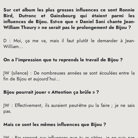
Sur cet album les plus grosses influences ce sont Ronnie
Bird, Dutronc et Gainsbourg qui étaient parmi les
influences de Bijou. Est-ce que «
Daniel Sani chante Jean-
William Thoury
» ne serait pas le prolongement de Bijou
?
D : Moi, ça me va, mais il faut plutôt le demander à Jean-
William…
On a l’impression que tu reprends le travail de Bijou
?
JW
(silence) : De nombreuses années se sont écoulées entre la
fin de Bijou et aujourd’hui…
Bijou pourrait jouer «
Attention ça brûle
»
?
JW
: Effectivement, ils auraient peut-être pu la faire
; je ne sais
pas.
Mais ce sont les mêmes influences que Bijou
?
JW
: Par rapport aux influences que tu as citées, je ne suis pas