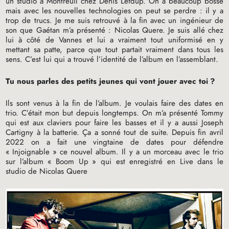
un studio à Montreuil chez Denis Lefdup. On a beaucoup bossé
mais avec les nouvelles technologies on peut se perdre : il y a
trop de trucs. Je me suis retrouvé à la fin avec un ingénieur de
son que Gaétan m’a présenté : Nicolas Quere. Je suis allé chez
lui à côté de Vannes et lui a vraiment tout uniformisé en y
mettant sa patte, parce que tout partait vraiment dans tous les
sens. C’est lui qui a trouvé l’identité de l’album en l’assemblant.
Tu nous parles des petits jeunes qui vont jouer avec toi
?
Ils sont venus à la fin de l’album. Je voulais faire des dates en
trio. C’était mon but depuis longtemps. On m’a présenté Tommy
qui est aux claviers pour faire les basses et il y a aussi Joseph
Cartigny à la batterie. Ça a sonné tout de suite. Depuis fin avril
2022 on a fait une vingtaine de dates pour défendre
«
Injoignable
» ce nouvel album. Il y a un morceau avec le trio
sur l’album «
Boom Up
» qui est enregistré en Live dans le
studio de Nicolas Quere