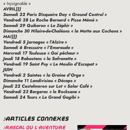
«
Injoignable
»
AVRIL
}}}
Samedi 22 Paris Disquaire Day «
Ground Control
»
Vendredi 28 La Roche Bernard «
Pisse Mémé
»
Samedi 29 Quiberon «
Le Zéphir
»
Dimanche 30 Hilaire-de-Chaléons «
la Motte aux Cochons
»
MAI
}}}
Vendredi 5 Jarnages «
l’Alzire
»
Samedi 6 Bressuire «
l’Emeraude
»
Mercredi 17 Toulouse «
Gai pêcheur
»
Jeudi 18 Rabastens «
la Safranette
»
Vendredi 19 Saint Puy «
Le Moulin d’Escapat
»
JUIN
Vendredi 2 Saintes «
la Graine d’Orge
»
Dimanche 11 Landivisiau «
Décaps
»
Jeudi 22 Castelmoron sur Lot «
Solar Café
»
Vendredi 23 Bergerac «
le Rocksane
»
Samedi 24 Tours «
Le Grand Gagibi
»
articles connexes
rascal ou l’aventure