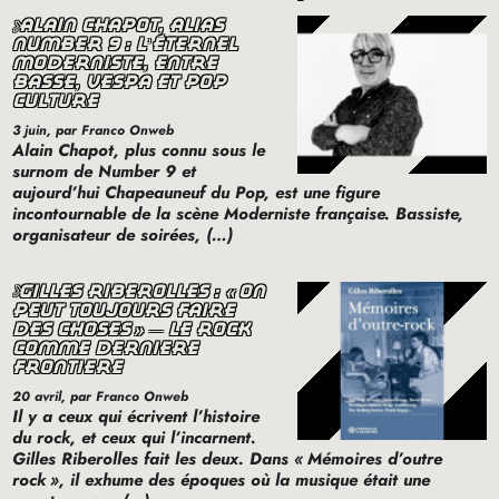
alain chapot, alias
number 9 : l’éternel
moderniste, entre
basse, vespa et pop
culture
3 juin
, par Franco Onweb
Alain Chapot, plus connu sous le
surnom de Number 9 et
aujourd’hui Chapeauneuf du Pop, est une figure
incontournable de la scène Moderniste française. Bassiste,
organisateur de soirées, (…)
gilles riberolles : «
on
peut toujours faire
des choses
» — le rock
comme dernière
frontière
20 avril
, par Franco Onweb
Il y a ceux qui écrivent l’histoire
du rock, et ceux qui l’incarnent.
Gilles Riberolles fait les deux. Dans «
Mémoires d’outre
rock
», il exhume des époques où la musique était une