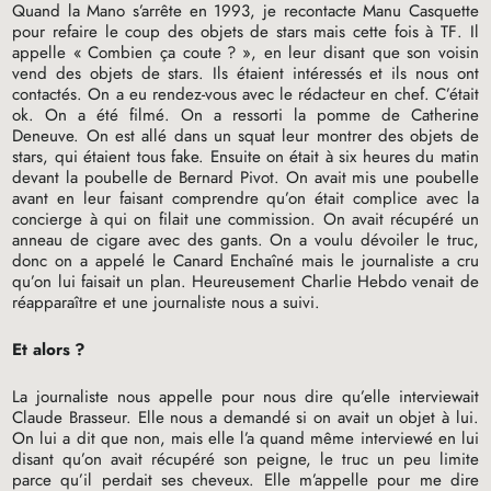
Quand la Mano s’arrête en 1993, je recontacte Manu Casquette
pour refaire le coup des objets de stars mais cette fois à
TF
. Il
appelle «
Combien ça coute
?
», en leur disant que son voisin
vend des objets de stars. Ils étaient intéressés et ils nous ont
contactés. On a eu rendez-vous avec le rédacteur en chef. C’était
ok. On a été filmé. On a ressorti la pomme de Catherine
Deneuve. On est allé dans un squat leur montrer des objets de
stars, qui étaient tous fake. Ensuite on était à six heures du matin
devant la poubelle de Bernard Pivot. On avait mis une poubelle
avant en leur faisant comprendre qu’on était complice avec la
concierge à qui on filait une commission. On avait récupéré un
anneau de cigare avec des gants. On a voulu dévoiler le truc,
donc on a appelé le Canard Enchaîné mais le journaliste a cru
qu’on lui faisait un plan. Heureusement Charlie Hebdo venait de
réapparaître et une journaliste nous a suivi.
Et alors
?
La journaliste nous appelle pour nous dire qu’elle interviewait
Claude Brasseur. Elle nous a demandé si on avait un objet à lui.
On lui a dit que non, mais elle l’a quand même interviewé en lui
disant qu’on avait récupéré son peigne, le truc un peu limite
parce qu’il perdait ses cheveux. Elle m’appelle pour me dire