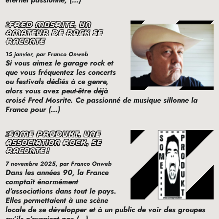
éternel passionné, (…)
fred mosrite, un
amateur de rock se
raconte
15 janvier
, par Franco Onweb
Si vous aimez le garage rock et
que vous fréquentez les concerts
ou festivals dédiés à ce genre,
alors vous avez peut-être déjà
croisé Fred Mosrite. Ce passionné de musique sillonne la
France pour (…)
some produkt, une
association rock, se
raconte
!
7 novembre 2025
, par Franco Onweb
Dans les années 90, la France
comptait énormément
d’associations dans tout le pays.
Elles permettaient à une scène
locale de se développer et à un public de voir des groupes