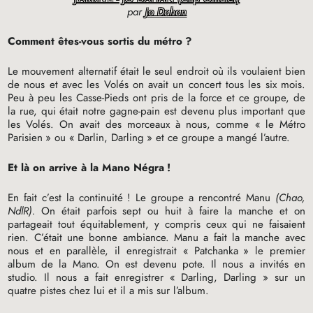
par
Jo Dahan
Comment êtes-vous sortis du métro
?
Le mouvement alternatif était le seul endroit où ils voulaient bien
de nous et avec les Volés on avait un concert tous les six mois.
Peu à peu les Casse-Pieds ont pris de la force et ce groupe, de
la rue, qui était notre gagne-pain est devenu plus important que
les Volés. On avait des morceaux à nous, comme «
le Métro
Parisien
» ou «
Darlin, Darling
» et ce groupe a mangé l’autre.
Et là on arrive à la Mano Négra
!
En fait c’est la continuité
! Le groupe a rencontré Manu
(Chao,
NdlR).
On était parfois sept ou huit à faire la manche et on
partageait tout équitablement, y compris ceux qui ne faisaient
rien. C’était une bonne ambiance. Manu a fait la manche avec
nous et en parallèle, il enregistrait «
Patchanka
» le premier
album de la Mano. On est devenu pote. Il nous a invités en
studio. Il nous a fait enregistrer «
Darling, Darling
» sur un
quatre pistes chez lui et il a mis sur l’album.