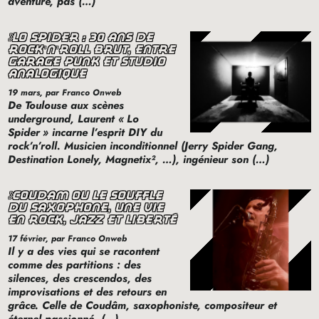
aventure, pas (…)
lo spider : 30 ans de
rock’n’roll brut, entre
garage punk et studio
analogique
19 mars
, par Franco Onweb
De Toulouse aux scènes
underground, Laurent «
Lo
Spider
» incarne l’esprit
DIY
du
rock’n’roll. Musicien inconditionnel (Jerry Spider Gang,
Destination Lonely, Magnetix², …), ingénieur son (…)
coudâm ou le souffle
du saxophone, une vie
en rock, jazz et liberté
17 février
, par Franco Onweb
Il y a des vies qui se racontent
comme des partitions : des
silences, des crescendos, des
improvisations et des retours en
grâce. Celle de Coudâm, saxophoniste, compositeur et