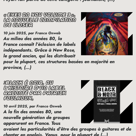
«
eyes on you volume 3
»,
la nouvelle compilation
de closer
10 juin 2025
, par Franco Onweb
Au milieu des années 80, la
France connaît l’éclosion de labels
indépendants. Grâce à New Rose,
le grand ancien, qui les distribuait
pour la plupart, ces structures basées en majorité en
province, (…)
black & noir, où
l’histoire d’un label
raconté par patrick
foulhoux,
10 avril 2025
, par Franco Onweb
A la fin des années 80, une
nouvelle génération de groupes
apparurent en France. Tous
avaient les particularités d’être des groupes à guitares et de
chanter en anglais. Venus, pour la plupart de (…)