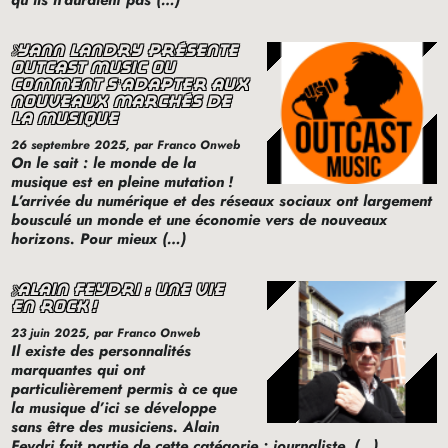
qu’ils n’auraient pas (…)
yann landry présente
outcast music où
comment s’adapter aux
nouveaux marchés de
la musique
26 septembre 2025
, par Franco Onweb
On le sait : le monde de la
musique est en pleine mutation
!
L’arrivée du numérique et des réseaux sociaux ont largement
bousculé un monde et une économie vers de nouveaux
horizons. Pour mieux (…)
alain feydri : une vie
en rock
!
23 juin 2025
, par Franco Onweb
Il existe des personnalités
marquantes qui ont
particulièrement permis à ce que
la musique d’ici se développe
sans être des musiciens. Alain
Feydri fait partie de cette catégorie : journaliste, (…)