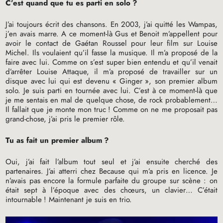
C’est quand que tu es parti en solo
?
J’ai toujours écrit des chansons. En 2003, j’ai quitté les Wampas,
j’en avais marre. A ce moment-là Gus et Benoit m’appellent pour
avoir le contact de Gaétan Roussel pour leur film sur Louise
Michel. Ils voulaient qu’il fasse la musique. Il m’a proposé de la
faire avec lui. Comme on s’est super bien entendu et qu’il venait
d’arrêter Louise Attaque, il m’a proposé de travailler sur un
disque avec lui qui est devenu «
Ginger
», son premier album
solo. Je suis parti en tournée avec lui. C’est à ce moment-là que
je me sentais en mal de quelque chose, de rock probablement…
Il fallait que je monte mon truc
! Comme on ne me proposait pas
grand-chose, j’ai pris le premier rôle.
Tu as fait un premier album
?
Oui, j’ai fait l’album tout seul et j’ai ensuite cherché des
partenaires. J’ai atterri chez Because qui m’a pris en licence. Je
n’avais pas encore la formule parfaite du groupe sur scène : on
était sept à l’époque avec des chœurs, un clavier… C’était
intournable
! Maintenant je suis en trio.