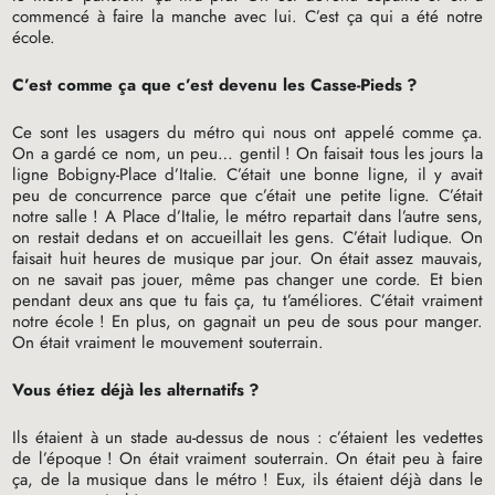
commencé à faire la manche avec lui. C’est ça qui a été notre
école.
C’est comme ça que c’est devenu les Casse-Pieds
?
Ce sont les usagers du métro qui nous ont appelé comme ça.
On a gardé ce nom, un peu… gentil
! On faisait tous les jours la
ligne Bobigny-Place d’Italie. C’était une bonne ligne, il y avait
peu de concurrence parce que c’était une petite ligne. C’était
notre salle
! A Place d’Italie, le métro repartait dans l’autre sens,
on restait dedans et on accueillait les gens. C’était ludique. On
faisait huit heures de musique par jour. On était assez mauvais,
on ne savait pas jouer, même pas changer une corde. Et bien
pendant deux ans que tu fais ça, tu t’améliores. C’était vraiment
notre école
! En plus, on gagnait un peu de sous pour manger.
On était vraiment le mouvement souterrain.
Vous étiez déjà les alternatifs
?
Ils étaient à un stade au-dessus de nous : c’étaient les vedettes
de l’époque
! On était vraiment souterrain. On était peu à faire
ça, de la musique dans le métro
! Eux, ils étaient déjà dans le