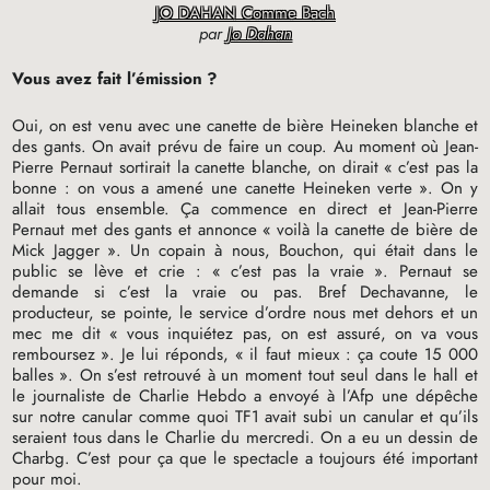
JO DAHAN Comme Bach
par
Jo Dahan
Vous avez fait l’émission
?
Oui, on est venu avec une canette de bière Heineken blanche et
des gants. On avait prévu de faire un coup. Au moment où Jean-
Pierre Pernaut sortirait la canette blanche, on dirait «
c’est pas la
bonne : on vous a amené une canette Heineken verte
». On y
allait tous ensemble. Ça commence en direct et Jean-Pierre
Pernaut met des gants et annonce «
voilà la canette de bière de
Mick Jagger
». Un copain à nous, Bouchon, qui était dans le
public se lève et crie : «
c’est pas la vraie
». Pernaut se
demande si c’est la vraie ou pas. Bref Dechavanne, le
producteur, se pointe, le service d’ordre nous met dehors et un
mec me dit «
vous inquiétez pas, on est assuré, on va vous
remboursez
». Je lui réponds, «
il faut mieux : ça coute 15 000
balles
». On s’est retrouvé à un moment tout seul dans le hall et
le journaliste de Charlie Hebdo a envoyé à l’Afp une dépêche
sur notre canular comme quoi
TF1
avait subi un canular et qu’ils
seraient tous dans le Charlie du mercredi. On a eu un dessin de
Charbg. C’est pour ça que le spectacle a toujours été important
pour moi.