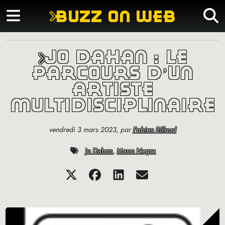
buzz on web
jo dahan : le
parcours d’un
artiste
multidisciplinaire
vendredi 3 mars 2023
,
par
Fabien Billaud
Jo Dahan
,
Mano Negra