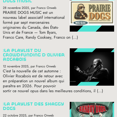
dogs music
28 novembre 2025
, par Franco Onweb
PRAIRIE
DOGS
MUSIC
est un
nouveau label associatif international
formé par sept mercenaires
originaires du Canada, des États-
Unis et de France — Tom Byars,
Franco Care, Randy Cooksey, Franco on (…)
la playlist du
crowdfunding d’olivier
rocabois
12 novembre 2025
, par Franco Onweb
C’est la nouvelle de cet automne :
Olivier Rocabois est de retour avec
en préparation un nouvel album qui
paraîtra en 2026. Pour pouvoir
sortir ce nouvel opus dans les meilleures conditions, il (…)
la playlist des shaggy
dogs
22 octobre 2025
, par Franco Onweb