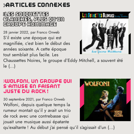
articles connexes
les socquettes
blanches, plus qu’un
groupe hommage
28 janvier 2022
, par Franco Onweb
S’il existe une époque qui est
magnifiée, c’est bien le début des
années soixante. A cette époque
tout semblait plus facile. Les
Chaussettes Noires, le groupe d’Eddy Mitchell, a souvent été
le (…)
wolfoni, un groupe qui
s’amuse en faisant
juste du rock
!
30 septembre 2021
, par Franco Onweb
Wolfoni, depuis quelque temps la
rumeur montait qu’il y avait un trio
de rock avec une contrebasse qui
jouait une musique aussi épatante
qu’exaltante
! Au début j’ai pensé qu’il s’agissait d’un (…)