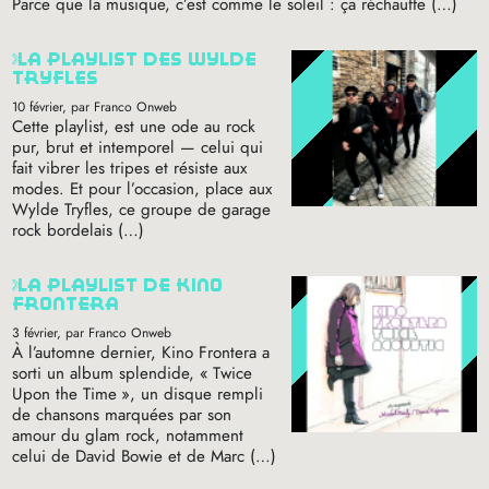
Parce que la musique, c’est comme le soleil : ça réchauffe (…)
la playlist des wylde
tryfles
10 février
, par Franco Onweb
Cette playlist, est une ode au rock
pur, brut et intemporel — celui qui
fait vibrer les tripes et résiste aux
modes. Et pour l’occasion, place aux
Wylde Tryfles, ce groupe de garage
rock bordelais (…)
la playlist de kino
frontera
3 février
, par Franco Onweb
À l’automne dernier, Kino Frontera a
sorti un album splendide, «
Twice
Upon the Time
», un disque rempli
de chansons marquées par son
amour du glam rock, notamment
celui de David Bowie et de Marc (…)