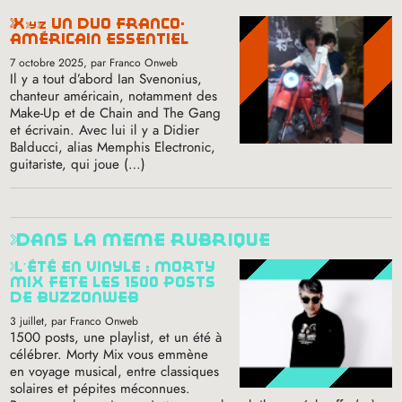
xyz
un duo franco-
américain essentiel
7 octobre 2025
, par Franco Onweb
Il y a tout d’abord Ian Svenonius,
chanteur américain, notamment des
Make-Up et de Chain and The Gang
et écrivain. Avec lui il y a Didier
Balducci, alias Memphis Electronic,
guitariste, qui joue (…)
dans la même rubrique
l’été en vinyle : morty
mix fête les 1500 posts
de buzzonweb
3 juillet
, par Franco Onweb
1500 posts, une playlist, et un été à
célébrer. Morty Mix vous emmène
en voyage musical, entre classiques
solaires et pépites méconnues.