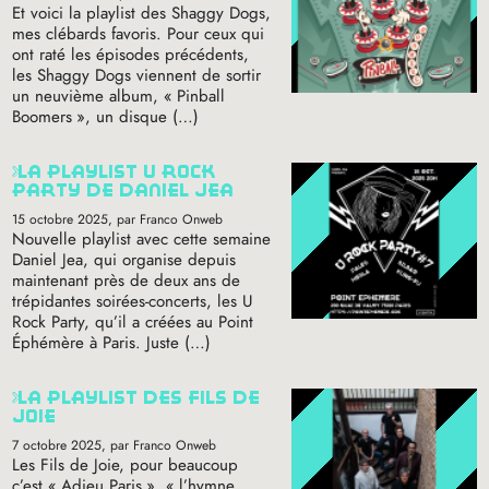
Et voici la playlist des Shaggy Dogs,
mes clébards favoris. Pour ceux qui
ont raté les épisodes précédents,
les Shaggy Dogs viennent de sortir
un neuvième album, «
Pinball
Boomers
», un disque (…)
la playlist u rock
party de daniel jea
15 octobre 2025
, par Franco Onweb
Nouvelle playlist avec cette semaine
Daniel Jea, qui organise depuis
maintenant près de deux ans de
trépidantes soirées-concerts, les U
Rock Party, qu’il a créées au Point
Éphémère à Paris. Juste (…)
la playlist des fils de
joie
7 octobre 2025
, par Franco Onweb
Les Fils de Joie, pour beaucoup
c’est «
Adieu Paris
», «
l’hymne