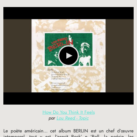
How Do You Think It Feels
par
Lou Reed - Topic
Le poète américain… cet album
BERLIN
est un chef d’œuvre
intemporel, tout y est…l’esprit Rock’ n ’Roll, la poésie, les