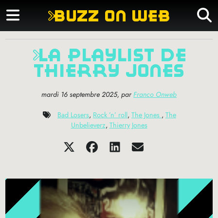
buzz on web
la playlist de
thierry jones
mardi 16 septembre 2025
,
par
Franco Onweb
Bad Losers
,
Rock ’n’ roll
,
The Jones
,
The
Unbelieverz
,
Thierry Jones