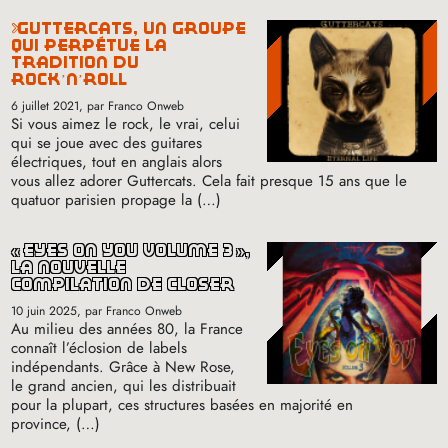
guttercats, un groupe
qui perpétue la
tradition du
rock’n’roll
6 juillet 2021
, par Franco Onweb
Si vous aimez le rock, le vrai, celui
qui se joue avec des guitares
électriques, tout en anglais alors
vous allez adorer Guttercats. Cela fait presque 15 ans que le
quatuor parisien propage la (…)
«
eyes on you volume 3
»,
la nouvelle
compilation de closer
10 juin 2025
, par Franco Onweb
Au milieu des années 80, la France
connaît l’éclosion de labels
indépendants. Grâce à New Rose,
le grand ancien, qui les distribuait
pour la plupart, ces structures basées en majorité en
province, (…)