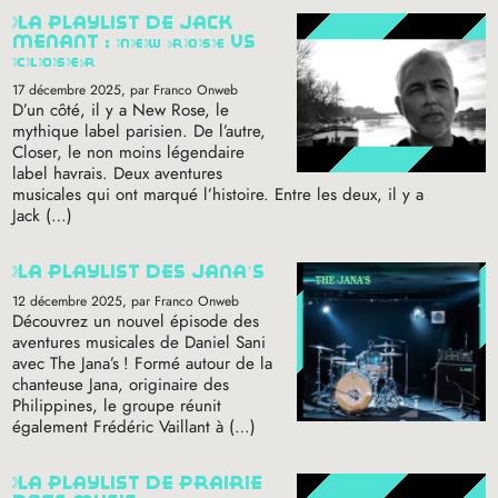
la playlist de jack
menant :
new
rose
vs
closer
17 décembre 2025
, par Franco Onweb
D’un côté, il y a New Rose, le
mythique label parisien. De l’autre,
Closer, le non moins légendaire
label havrais. Deux aventures
musicales qui ont marqué l’histoire. Entre les deux, il y a
Jack (…)
la playlist des jana’s
12 décembre 2025
, par Franco Onweb
Découvrez un nouvel épisode des
aventures musicales de Daniel Sani
avec The Jana’s
! Formé autour de la
chanteuse Jana, originaire des
Philippines, le groupe réunit
également Frédéric Vaillant à (…)
la playlist de prairie