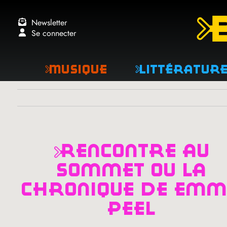
Newsletter
Se connecter
Musique
Littératur
rencontre au
sommet ou la
chronique de em
peel