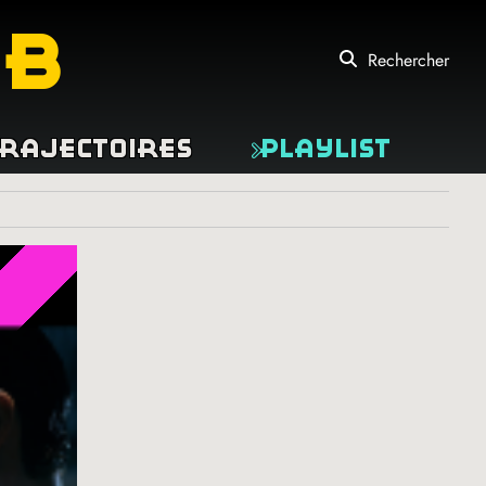
eb
Rechercher
rajectoires
Playlist