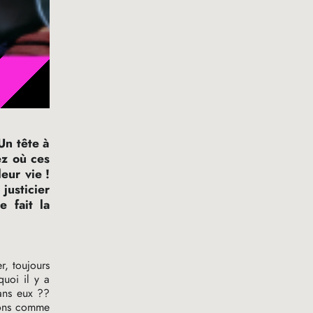
 Un tête à
ez où ces
leur vie
!
justicier
 fait la
r, toujours
uoi il y a
ans eux
??
cons comme