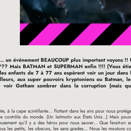
ff… un événement
BEAUCOUP
plus important voyons
!!
??? Mais
BATMAN
et
SUPERMAN
enfin
!!!! (Vous éti
les enfants de 7 à 77 ans espèrent voir un jour dans 
lleurs, aux super pouvoirs kryptoniens ou Batman, le 
e voir Gotham sombrer dans la corruption (mais que
 la cape scintillante… flottant dans les airs pour nous protége
e contrôle du monde. (Un leitmotiv aux États Unis…) Mais pourq
usement qu’il y a des héros pour nous sauver… Que ferait-on s
ous les petits, les obscurs, les sans grades… Nous les moutons 