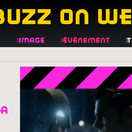
buzz on w
e
Image
Événement
T
ma