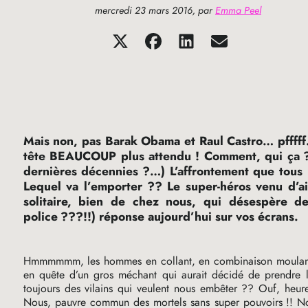
mercredi 23 mars 2016
,
par
Emma Peel
Mais non, pas Barak Obama et Raul Castro… pfff
tête
BEAUCOUP
plus attendu
! Comment, qui ça
dernières décennies
?…) L’affrontement que tous 
Lequel va l’emporter
?? Le super-héros venu d’ai
solitaire, bien de chez nous, qui désespère d
police
???!!) réponse aujourd’hui sur vos écrans.
Hmmmmmm, les hommes en collant, en combinaison moulante, à
en quête d’un gros méchant qui aurait décidé de prendre l
toujours des vilains qui veulent nous embêter
?? Ouf, heure
Nous, pauvre commun des mortels sans super pouvoirs
!! N