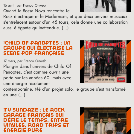
16 avril
, par Franco Onweb
Quand la Bossa Nova rencontre le
Rock électrique et le Modernism, et que deux univers musicaux
s’entrelacent autour d’un 45 tours, cela donne une collaboration
aussi élégante qu’inattendue. (…)
child of panoptes : un
groupe qui électrise la
scène pop française
17 mars
, par Franco Onweb
Plonger dans l’univers de Child Of
Panoptes, c’est comme ouvrir une
porte sur les années 60, mais avec
une énergie résolument
contemporaine. Né d’un projet solo, le groupe s’est transformé
en une (…)
tv sundaze : le rock
garage français qui
défie le temps, entre
vinyles, road trips et
énergie pure