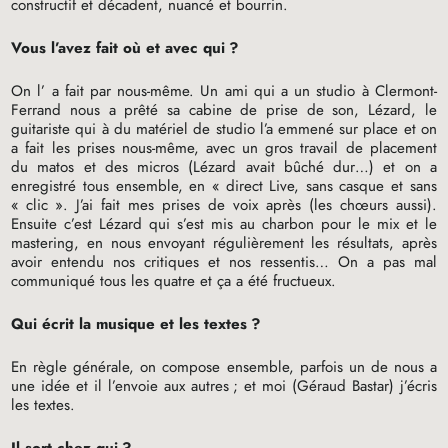
constructif et décadent, nuancé et bourrin.
Vous l’avez fait où et avec qui
?
On l’ a fait par nous-même. Un ami qui a un studio à Clermont-
Ferrand nous a prêté sa cabine de prise de son, Lézard, le
guitariste qui à du matériel de studio l’a emmené sur place et on
a fait les prises nous-même, avec un gros travail de placement
du matos et des micros (Lézard avait bûché dur…) et on a
enregistré tous ensemble, en «
direct Live, sans casque et sans
«
clic
». J’ai fait mes prises de voix après (les chœurs aussi).
Ensuite c’est Lézard qui s’est mis au charbon pour le mix et le
mastering, en nous envoyant régulièrement les résultats, après
avoir entendu nos critiques et nos ressentis… On a pas mal
communiqué tous les quatre et ça a été fructueux.
Qui écrit la musique et les textes
?
En règle générale, on compose ensemble, parfois un de nous a
une idée et il l’envoie aux autres
; et moi (Géraud Bastar) j’écris
les textes.