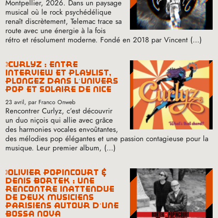
Montpellier, 2026. Dans un paysage
musical où le rock psychédélique
renaît discrètement, Telemac trace sa
route avec une énergie à la fois
rétro et résolument moderne. Fondé en 2018 par Vincent (…)
curlyz : entre
interview et playlist,
plongez dans l’univers
pop et solaire de nice
23 avril
, par Franco Onweb
Rencontrer Curlyz, c’est découvrir
un duo niçois qui allie avec grâce
des harmonies vocales envoûtantes,
des mélodies pop élégantes et une passion contagieuse pour la
musique. Leur premier album, (…)
olivier popincourt &
denis bortek : une
rencontre inattendue
de deux musiciens
parisiens autour d’une
bossa nova