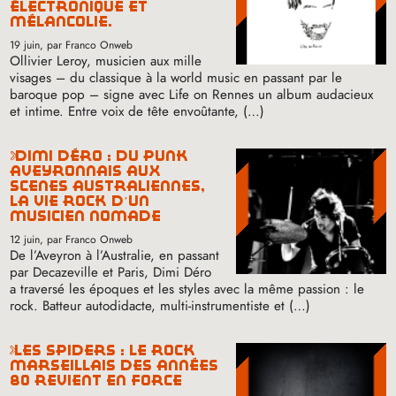
électronique et
mélancolie.
19 juin
, par Franco Onweb
Ollivier Leroy, musicien aux mille
visages – du classique à la world music en passant par le
baroque pop – signe avec Life on Rennes un album audacieux
et intime. Entre voix de tête envoûtante, (…)
dimi déro : du punk
aveyronnais aux
scènes australiennes,
la vie rock d’un
musicien nomade
12 juin
, par Franco Onweb
De l’Aveyron à l’Australie, en passant
par Decazeville et Paris, Dimi Déro
a traversé les époques et les styles avec la même passion : le
rock. Batteur autodidacte, multi-instrumentiste et (…)
les spiders : le rock
marseillais des années
80 revient en force