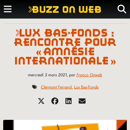
buzz on web
lux bas-fonds :
rencontre pour
«
amnésie
internationale
»
mercredi 3 mars 2021
,
par
Franco Onweb
Clermont Ferrand
,
Lux Bas-Fonds