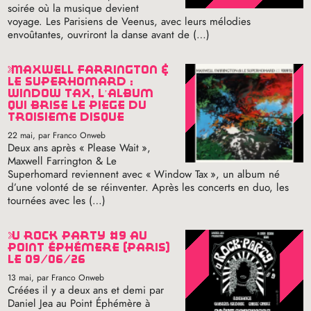
soirée où la musique devient
voyage. Les Parisiens de Veenus, avec leurs mélodies
envoûtantes, ouvriront la danse avant de (…)
maxwell farrington &
le superhomard :
window tax, l’album
qui brise le piège du
troisième disque
22 mai
, par Franco Onweb
Deux ans après «
Please Wait
»,
Maxwell Farrington & Le
Superhomard reviennent avec «
Window Tax
», un album né
d’une volonté de se réinventer. Après les concerts en duo, les
tournées avec les (…)
u rock party #9 au
point éphémère (paris)
le 09/06/26
13 mai
, par Franco Onweb
Créées il y a deux ans et demi par
Daniel Jea au Point Éphémère à