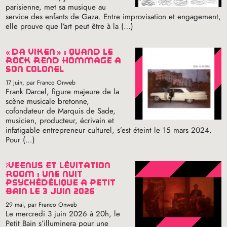
parisienne, met sa musique au
service des enfants de Gaza. Entre improvisation et engagement,
elle prouve que l’art peut être à la (…)
«
da viken
» : quand le
rock rend hommage à
son colonel
17 juin
, par Franco Onweb
Frank Darcel, figure majeure de la
scène musicale bretonne,
cofondateur de Marquis de Sade,
musicien, producteur, écrivain et
infatigable entrepreneur culturel, s’est éteint le 15 mars 2024.
Pour (…)
veenus et lévitation
room : une nuit
psychédélique à petit
bain le 3 juin 2026
29 mai
, par Franco Onweb
Le mercredi 3 juin 2026 à 20h, le
Petit Bain s’illuminera pour une