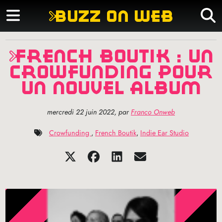
buzz on web
french boutik : un
crowfunding pour
un nouvel album
mercredi 22 juin 2022
,
par
Franco Onweb
Crowfunding
,
French Boutik
,
Indie Ear Studio