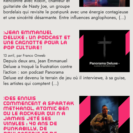
Rencontre avec Robin, chanteur et
guitariste de Nasty Joe, un groupe
bordelais qui revisite le post-punk avec une énergie contagieuse
et une sincérité désarmante. Entre influences anglophones, (…)
jean emmanuel
deluxe : un podcast et
une cagnotte pour la
pop culture
!
13 avril
, par Franco Onweb
Depuis deux ans, Jean Emmanuel
Deluxe a troqué la frustration contre
l’action : son podcast Panorama
Deluxe est devenu le terrain de jeu où il interviewe, à sa guise,
les artistes qui comptent (…)
des ennuis
commencent à spartak
methanol, atomic ben
ou le rockeur qui n’a
jamais jeté ses
vinyles : 40 ans de
punkabilly, de