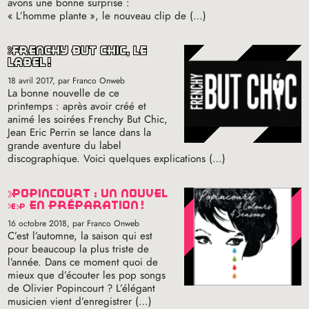
avons une bonne surprise :
«
L’homme plante
», le nouveau clip de (…)
frenchy but chic, le
label
!
18 avril 2017
, par Franco Onweb
La bonne nouvelle de ce
printemps : après avoir créé et
animé les soirées Frenchy But Chic,
Jean Eric Perrin se lance dans la
grande aventure du label
discographique. Voici quelques explications (…)
popincourt : un nouvel
ep
en préparation
!
16 octobre 2018
, par Franco Onweb
C’est l’automne, la saison qui est
pour beaucoup la plus triste de
l’année. Dans ce moment quoi de
mieux que d’écouter les pop songs
de Olivier Popincourt
? L’élégant
musicien vient d’enregistrer (…)