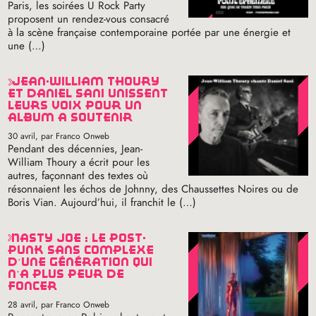
Paris, les soirées U Rock Party
proposent un rendez-vous consacré
à la scène française contemporaine portée par une énergie et
une (…)
jean-william thoury
et daniel sani unissent
leurs voix pour un
album à soutenir
30 avril
, par Franco Onweb
Pendant des décennies, Jean-
William Thoury a écrit pour les
autres, façonnant des textes où
résonnaient les échos de Johnny, des Chaussettes Noires ou de
Boris Vian. Aujourd’hui, il franchit le (…)
nasty joe : le post-
punk sans complexe
d’une génération qui
n’a plus peur de
foncer
28 avril
, par Franco Onweb