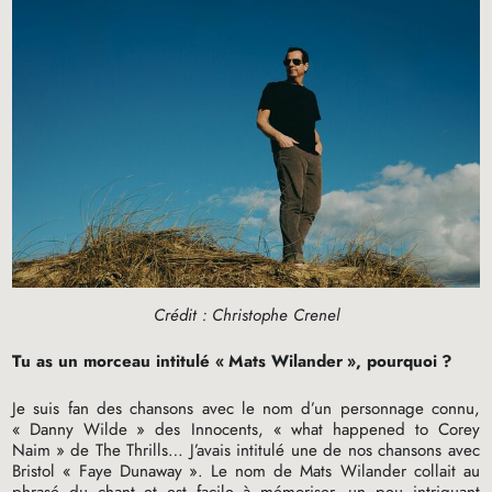
Crédit : Christophe Crenel
Tu as un morceau intitulé «
Mats Wilander
», pourquoi
?
Je suis fan des chansons avec le nom d’un personnage connu,
«
Danny Wilde
» des Innocents, «
what happened to Corey
Naim
» de The Thrills… J’avais intitulé une de nos chansons avec
Bristol «
Faye Dunaway
». Le nom de Mats Wilander collait au
phrasé du chant et est facile à mémoriser, un peu intriguant