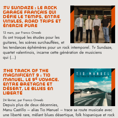
tv sundaze : le rock
garage français qui
défie le temps, entre
vinyles, road trips et
énergie pure
13 mars
, par Franco Onweb
Ils ont troqué les études pour les
guitares, les scènes surchauffées, et
les tendances éphémères pour un rock intemporel. Tv Sundaze,
quartet valentinois, incarne cette génération de musiciens
qui (…)
the track of the
magnificent 9 : tio
e
manuel, le 9
voyage.
entre bretagne et
désert, le blues en
liberté
24 février
, par Franco Onweb
Depuis plus de deux décennies,
Manu Castillo – alias Tio Manuel – trace sa route musicale avec
une liberté rare, mêlant blues désertique, folk hispanique et rock