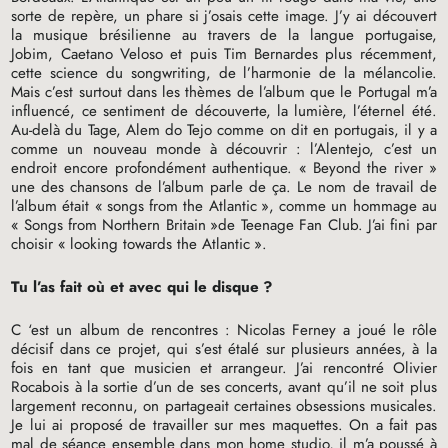
sorte de repère, un phare si j’osais cette image. J’y ai découvert
la musique brésilienne au travers de la langue portugaise,
Jobim, Caetano Veloso et puis Tim Bernardes plus récemment,
cette science du songwriting, de l’harmonie de la mélancolie.
Mais c’est surtout dans les thèmes de l’album que le Portugal m’a
influencé, ce sentiment de découverte, la lumière, l’éternel été.
Au-delà du Tage, Alem do Tejo comme on dit en portugais, il y a
comme un nouveau monde à découvrir : l’Alentejo, c’est un
endroit encore profondément authentique. «
Beyond the river
»
une des chansons de l’album parle de ça. Le nom de travail de
l’album était «
songs from the Atlantic
», comme un hommage au
«
Songs from Northern Britain
»de Teenage Fan Club. J’ai fini par
choisir «
looking towards the Atlantic
».
Tu l’as fait où et avec qui le disque
?
C ‘est un album de rencontres : Nicolas Ferney a joué le rôle
décisif dans ce projet, qui s’est étalé sur plusieurs années, à la
fois en tant que musicien et arrangeur. J’ai rencontré Olivier
Rocabois à la sortie d’un de ses concerts, avant qu’il ne soit plus
largement reconnu, on partageait certaines obsessions musicales.
Je lui ai proposé de travailler sur mes maquettes. On a fait pas
mal de séance ensemble dans mon home studio, il m’a poussé à