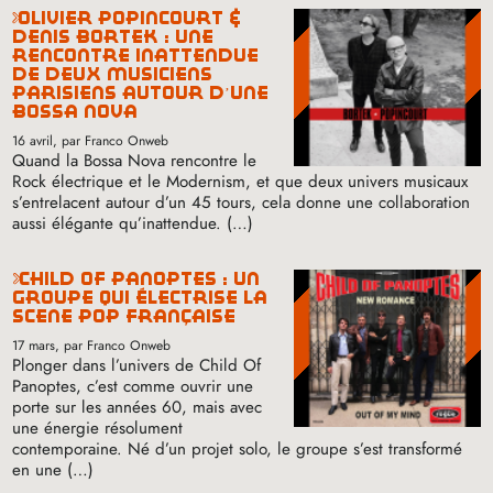
olivier popincourt &
denis bortek : une
rencontre inattendue
de deux musiciens
parisiens autour d’une
bossa nova
16 avril
, par Franco Onweb
Quand la Bossa Nova rencontre le
Rock électrique et le Modernism, et que deux univers musicaux
s’entrelacent autour d’un 45 tours, cela donne une collaboration
aussi élégante qu’inattendue. (…)
child of panoptes : un
groupe qui électrise la
scène pop française
17 mars
, par Franco Onweb
Plonger dans l’univers de Child Of
Panoptes, c’est comme ouvrir une
porte sur les années 60, mais avec
une énergie résolument
contemporaine. Né d’un projet solo, le groupe s’est transformé
en une (…)