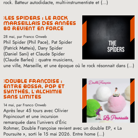
rock. Batteur autodidacte, multi-instrumentiste et (…)
les spiders : le rock
marseillais des années
80 revient en force
28 mai
, par Franco Onweb
Phil Spider (Phil Pace), Pat Spider
(Patrick Matteis), Dany Spider
(Daniel Sani) et Claude Spider
(Claude Barles) : quatre musiciens,
une ville, Marseille, et une époque où le rock résonnait dans (…)
double françoise :
entre bossa, pop et
synthés, l’alchimie
sans limites
14 mai
, par Franco Onweb
Après leur 45 tours avec Olivier
Popincourt et une incursion
remarquée dans l’univers d’Éric
Rohmer, Double Françoise revient avec un double
EP
, «
La
Poursuite
», sorti le 15 mai 2026. Entre home (…)