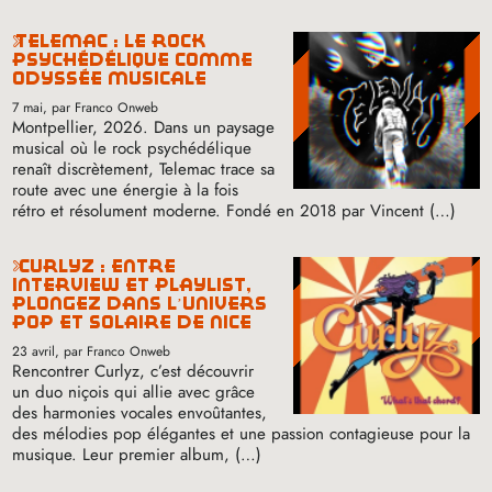
telemac : le rock
psychédélique comme
odyssée musicale
7 mai
, par Franco Onweb
Montpellier, 2026. Dans un paysage
musical où le rock psychédélique
renaît discrètement, Telemac trace sa
route avec une énergie à la fois
rétro et résolument moderne. Fondé en 2018 par Vincent (…)
curlyz : entre
interview et playlist,
plongez dans l’univers
pop et solaire de nice
23 avril
, par Franco Onweb
Rencontrer Curlyz, c’est découvrir
un duo niçois qui allie avec grâce
des harmonies vocales envoûtantes,
des mélodies pop élégantes et une passion contagieuse pour la
musique. Leur premier album, (…)