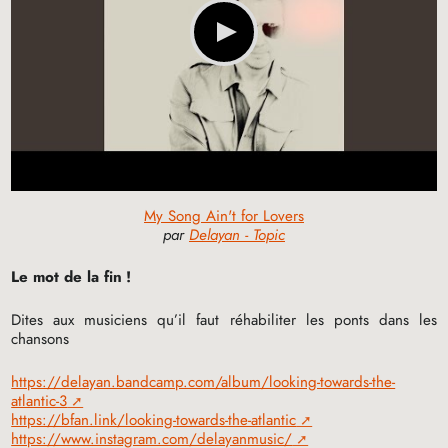
My Song Ain't for Lovers
par
Delayan - Topic
Le mot de la fin
!
Dites aux musiciens qu’il faut réhabiliter les ponts dans les
chansons
https://delayan.bandcamp.com/album/looking-towards-the-
atlantic-3
https://bfan.link/looking-towards-the-atlantic
https://www.instagram.com/delayanmusic/