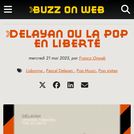
buzz on web
delayan ou la pop
en liberté
mercredi 21 mai 2025
,
par
Franco Onweb
Lisbonne
,
Pascal Delayan
,
Pop Music
,
Pop sixties