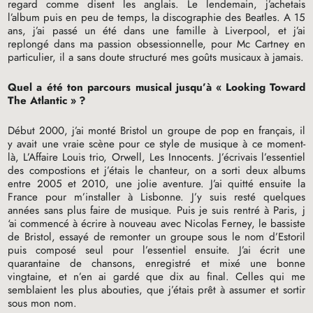
regard comme disent les anglais. Le lendemain, j’achetais
l’album puis en peu de temps, la discographie des Beatles. A 15
ans, j’ai passé un été dans une famille à Liverpool, et j’ai
replongé dans ma passion obsessionnelle, pour Mc Cartney en
particulier, il a sans doute structuré mes goûts musicaux à jamais.
Quel a été ton parcours musical jusqu’à «
Looking Toward
The Atlantic
»
?
Début 2000, j’ai monté Bristol un groupe de pop en français, il
y avait une vraie scène pour ce style de musique à ce moment-
là, L’Affaire Louis trio, Orwell, Les Innocents. J’écrivais l’essentiel
des compostions et j’étais le chanteur, on a sorti deux albums
entre 2005 et 2010, une jolie aventure. J’ai quitté ensuite la
France pour m’installer à Lisbonne. J’y suis resté quelques
années sans plus faire de musique. Puis je suis rentré à Paris, j
‘ai commencé à écrire à nouveau avec Nicolas Ferney, le bassiste
de Bristol, essayé de remonter un groupe sous le nom d’Estoril
puis composé seul pour l’essentiel ensuite. J’ai écrit une
quarantaine de chansons, enregistré et mixé une bonne
vingtaine, et n’en ai gardé que dix au final. Celles qui me
semblaient les plus abouties, que j’étais prêt à assumer et sortir
sous mon nom.