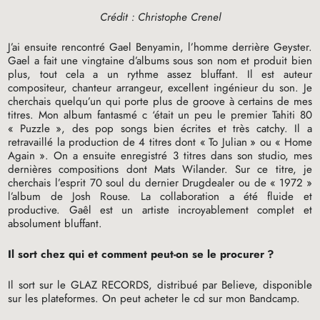
Crédit : Christophe Crenel
J’ai ensuite rencontré Gael Benyamin, l’homme derrière Geyster.
Gael a fait une vingtaine d’albums sous son nom et produit bien
plus, tout cela a un rythme assez bluffant. Il est auteur
compositeur, chanteur arrangeur, excellent ingénieur du son. Je
cherchais quelqu’un qui porte plus de groove à certains de mes
titres. Mon album fantasmé c ‘était un peu le premier Tahiti 80
«
Puzzle
», des pop songs bien écrites et très catchy. Il a
retravaillé la production de 4 titres dont «
To Julian
» ou «
Home
Again
». On a ensuite enregistré 3 titres dans son studio, mes
dernières compositions dont Mats Wilander. Sur ce titre, je
cherchais l’esprit 70 soul du dernier Drugdealer ou de «
1972
»
l’album de Josh Rouse. La collaboration a été fluide et
productive. Gaêl est un artiste incroyablement complet et
absolument bluffant.
Il sort chez qui et comment peut-on se le procurer
?
Il sort sur le
GLAZ
RECORDS
, distribué par Believe, disponible
sur les plateformes. On peut acheter le cd sur mon Bandcamp.