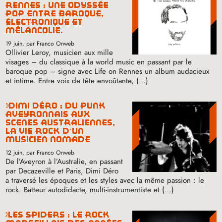
rennes : une odyssée
pop entre baroque,
électronique et
mélancolie.
19 juin
, par Franco Onweb
Ollivier Leroy, musicien aux mille
visages – du classique à la world music en passant par le
baroque pop – signe avec Life on Rennes un album audacieux
et intime. Entre voix de tête envoûtante, (…)
dimi déro : du punk
aveyronnais aux
scènes australiennes,
la vie rock d’un
musicien nomade
12 juin
, par Franco Onweb
De l’Aveyron à l’Australie, en passant
par Decazeville et Paris, Dimi Déro
a traversé les époques et les styles avec la même passion : le
rock. Batteur autodidacte, multi-instrumentiste et (…)
les spiders : le rock