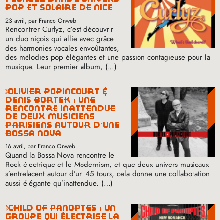
pop et solaire de nice
23 avril
, par Franco Onweb
Rencontrer Curlyz, c’est découvrir
un duo niçois qui allie avec grâce
des harmonies vocales envoûtantes,
des mélodies pop élégantes et une passion contagieuse pour la
musique. Leur premier album, (…)
olivier popincourt &
denis bortek : une
rencontre inattendue
de deux musiciens
parisiens autour d’une
bossa nova
16 avril
, par Franco Onweb
Quand la Bossa Nova rencontre le
Rock électrique et le Modernism, et que deux univers musicaux
s’entrelacent autour d’un 45 tours, cela donne une collaboration
aussi élégante qu’inattendue. (…)
child of panoptes : un
groupe qui électrise la