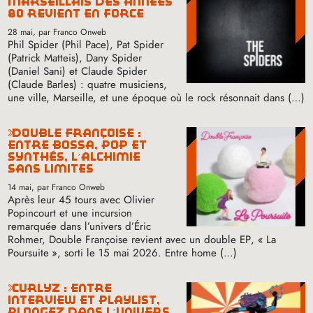
marseillais des années
80 revient en force
28 mai
, par Franco Onweb
Phil Spider (Phil Pace), Pat Spider
(Patrick Matteis), Dany Spider
(Daniel Sani) et Claude Spider
(Claude Barles) : quatre musiciens,
une ville, Marseille, et une époque où le rock résonnait dans (…)
double françoise :
entre bossa, pop et
synthés, l’alchimie
sans limites
14 mai
, par Franco Onweb
Après leur 45 tours avec Olivier
Popincourt et une incursion
remarquée dans l’univers d’Éric
Rohmer, Double Françoise revient avec un double
EP
, «
La
Poursuite
», sorti le 15 mai 2026. Entre home (…)
curlyz : entre
interview et playlist,
plongez dans l’univers