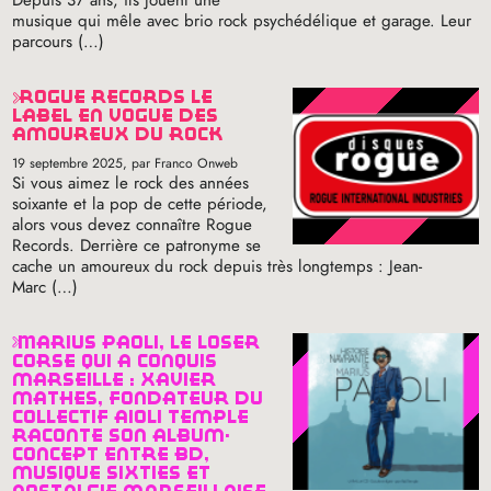
Depuis 37 ans, ils jouent une
musique qui mêle avec brio rock psychédélique et garage. Leur
parcours (…)
rogue records le
label en vogue des
amoureux du rock
19 septembre 2025
, par Franco Onweb
Si vous aimez le rock des années
soixante et la pop de cette période,
alors vous devez connaître Rogue
Records. Derrière ce patronyme se
cache un amoureux du rock depuis très longtemps : Jean-
Marc (…)
marius paoli, le loser
corse qui a conquis
marseille : xavier
mathès, fondateur du
collectif aïoli temple
raconte son album-
concept entre bd,
musique sixties et