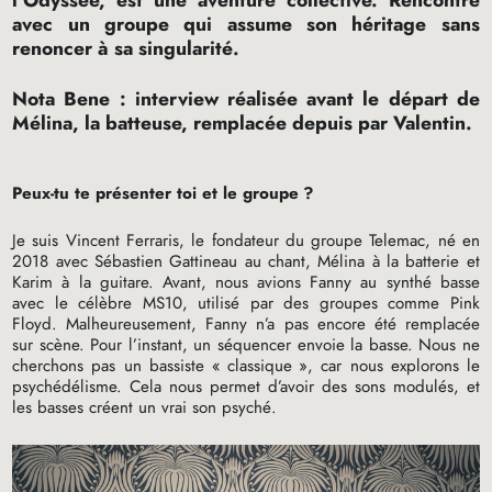
l’Odyssée, est une aventure collective. Rencontre
avec un groupe qui assume son héritage sans
renoncer à sa singularité.
Nota Bene : interview réalisée avant le départ de
Mélina, la batteuse, remplacée depuis par Valentin.
Peux-tu te présenter toi et le groupe
?
Je suis Vincent Ferraris, le fondateur du groupe Telemac, né en
2018 avec Sébastien Gattineau au chant, Mélina à la batterie et
Karim à la guitare. Avant, nous avions Fanny au synthé basse
avec le célèbre
MS10
, utilisé par des groupes comme Pink
Floyd. Malheureusement, Fanny n’a pas encore été remplacée
sur scène. Pour l’instant, un séquencer envoie la basse. Nous ne
cherchons pas un bassiste «
classique
», car nous explorons le
psychédélisme. Cela nous permet d’avoir des sons modulés, et
les basses créent un vrai son psyché.