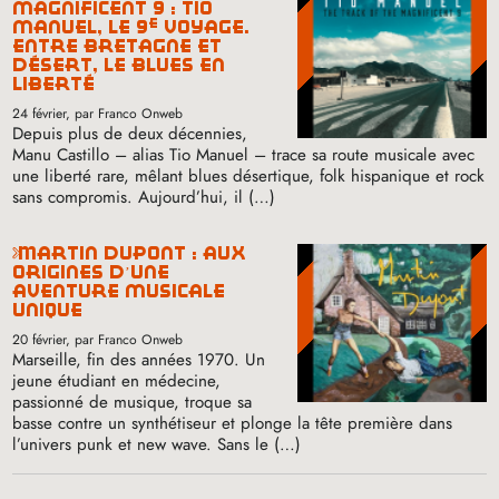
magnificent 9 : tio
e
manuel, le 9
voyage.
entre bretagne et
désert, le blues en
liberté
24 février
, par Franco Onweb
Depuis plus de deux décennies,
Manu Castillo – alias Tio Manuel – trace sa route musicale avec
une liberté rare, mêlant blues désertique, folk hispanique et rock
sans compromis. Aujourd’hui, il (…)
martin dupont : aux
origines d’une
aventure musicale
unique
20 février
, par Franco Onweb
Marseille, fin des années 1970. Un
jeune étudiant en médecine,
passionné de musique, troque sa
basse contre un synthétiseur et plonge la tête première dans
l’univers punk et new wave. Sans le (…)