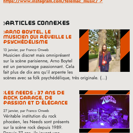
https://www.instagram.com/telemac_music/
articles connexes
arno boytel, le
musicien qui réveille le
psychédélisme
13 janvier
, par Franco Onweb
Musicien discret mais omniprésent
sur la scène parisienne, Arno Boytel
est un personnage passionnant. Cela
fait plus de dix ans qu’il arpente les
scènes avec sa folk psychédélique, très originale. (…)
les needs : 37 ans de
rock garage, de
passion et d’élégance
27 janvier
, par Franco Onweb
Véritable institution du rock
phocéen, les Needs sont présents
sur la scène rock depuis 1989.