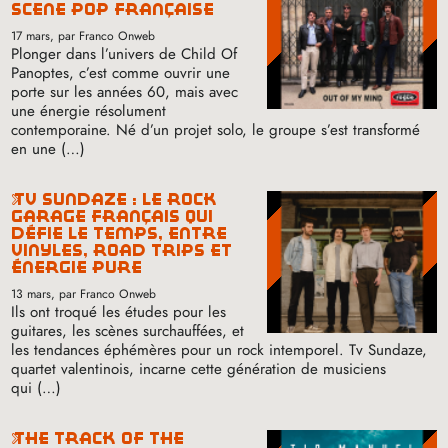
scène pop française
17 mars
, par Franco Onweb
Plonger dans l’univers de Child Of
Panoptes, c’est comme ouvrir une
porte sur les années 60, mais avec
une énergie résolument
contemporaine. Né d’un projet solo, le groupe s’est transformé
en une (…)
tv sundaze : le rock
garage français qui
défie le temps, entre
vinyles, road trips et
énergie pure
13 mars
, par Franco Onweb
Ils ont troqué les études pour les
guitares, les scènes surchauffées, et
les tendances éphémères pour un rock intemporel. Tv Sundaze,
quartet valentinois, incarne cette génération de musiciens
qui (…)
the track of the