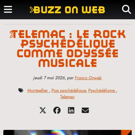
buzz on web
telemac : le rock
psychédélique
comme odyssée
musicale
jeudi 7 mai 2026
,
par
Franco Onweb
Montpellier
,
Pop psychédélique
,
Psychédélisme
,
Telemac