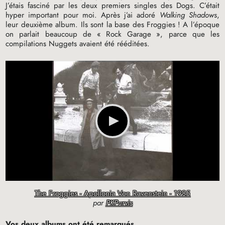
J’étais fasciné par les deux premiers singles des Dogs. C’était
hyper important pour moi. Après j’ai adoré
Walking Shadows
,
leur deuxième album. Ils sont la base des Froggies
! A l’époque
on parlait beaucoup de «
Rock Garage
», parce que les
compilations Nuggets avaient été rééditées.
The Froggies - Apollonia Von Ravenstein - 1985
par
PKPurvis
Vos deux albums ont été remarqués.