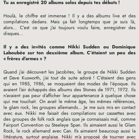
Tu as enregistré 20 albums solos depuis tes débuts
!
Houlà, le chiffre est immense
! Il y a des albums live et des
compilations dedans. Mais ça fait longtemps que je suis là,
alors… C’est ce que j’ai toujours voulu faire, enregistrer des
disques…
Il y a des invités comme Nikki Sudden ou Dominique
Laboubée sur ton deuxième album. C’étaient un peu des
«
frères d’armes
»
?
Quand j’ai découvert les Jacobites, le groupe de Nikki Sudden
et Dave Kusworth, j’ai tout de suite adoré
! C’étaient des gens
qui en 1985, 1986, se moquaient des modes de l’époque. Ils
avaient l’air échappés des albums des Stones de 1971, 1972. Ils
n’avaient pas peur d’afficher leur appartenance à quelque chose
qui me touchait. On avait le même âge, les mêmes références,
le glam rock, les groupes allemands… Je me suis mis en contact
avec eux. Nikki me faisait des compilations sur cassettes avec
des groupes de folk rock anglais que je connaissais mal, comme
Fairport Convention ou Steeleye Span. Ils aimaient aussi le Glam
Rock, le rock allemand avec Can. Ils aimaient beaucoup aussi la
littérature, surtout anglaise. Nikki m’a proposé de tourner avec