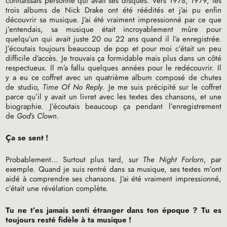
connaissais personne qui avait ses disques. Vers 1978, 1979, les
trois albums de Nick Drake ont été réédités et j’ai pu enfin
découvrir sa musique. J’ai été vraiment impressionné par ce que
j’entendais, sa musique était incroyablement mûre pour
quelqu’un qui avait juste 20 ou 22 ans quand il l’a enregistrée.
J’écoutais toujours beaucoup de pop et pour moi c’était un peu
difficile d’accès. Je trouvais ça formidable mais plus dans un côté
respectueux. Il m’a fallu quelques années pour le redécouvrir. Il
y a eu ce coffret avec un quatrième album composé de chutes
de studio,
Time Of No Reply
. Je me suis précipité sur le coffret
parce qu’il y avait un livret avec les textes des chansons, et une
biographie. J’écoutais beaucoup ça pendant l’enregistrement
de
God’s Clown
.
Ça se sent
!
Probablement… Surtout plus tard, sur
The Night Forlorn
, par
exemple. Quand je suis rentré dans sa musique, ses textes m’ont
aidé à comprendre ses chansons. J’ai été vraiment impressionné,
c’était une révélation complète.
Tu ne t’es jamais senti étranger dans ton époque
? Tu es
toujours resté fidèle à ta musique
!