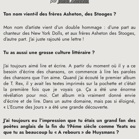
par
Johan Asherton
Ton nom vient-il des frères Asheton, des Stooges
?
Mon nom d’artiste vient d’un double hommage : d’une part au
chanteur des New York Dolls, et aux frères Asheton des Stooges,
d’autre part. J’ai juste rajouté une lettre
!
Tu as aussi une grosse culture littéraire
?
J’ai toujours aimé lire et écrire. A partir du moment où il y a ce
besoin d’écrire des chansons, on commence à lire les paroles
des chansons que l’on aime. Quand j’ai écouté le premier album
de T. Rex, il y avait les textes imprimés sur la pochette et c’était
la première fois que je voyais ça. Ça a été une énorme
révélation pour moi. Cet album m’a vraiment donné envie
d’écrire et de lire. Dans un autre domaine, mais pas si éloigné,
«
L’Ecume des Jours
» a été une grande découverte.
J’ai toujours eu l’impression que tu étais un grand fan des
poètes anglais de la fin du 19éme siècle comme Yeats ou
que tu as beaucoup lu «
A rebours
» de Huysmans
?