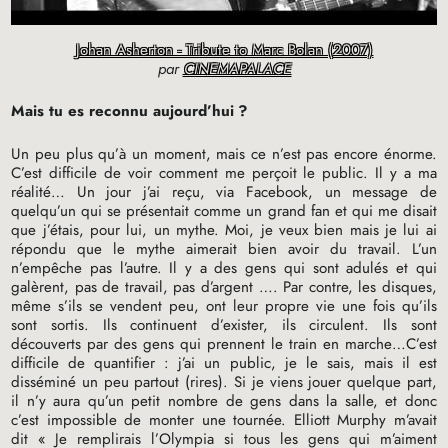
Johan Asherton - Tribute to Marc Bolan (2007)
par
CINEMAPALACE
Mais tu es reconnu aujourd’hui
?
Un peu plus qu’à un moment, mais ce n’est pas encore énorme.
C’est difficile de voir comment me perçoit le public. Il y a ma
réalité… Un jour j’ai reçu, via Facebook, un message de
quelqu’un qui se présentait comme un grand fan et qui me disait
que j’étais, pour lui, un mythe. Moi, je veux bien mais je lui ai
répondu que le mythe aimerait bien avoir du travail. L’un
n’empêche pas l’autre. Il y a des gens qui sont adulés et qui
galèrent, pas de travail, pas d’argent …. Par contre, les disques,
même s’ils se vendent peu, ont leur propre vie une fois qu’ils
sont sortis. Ils continuent d’exister, ils circulent. Ils sont
découverts par des gens qui prennent le train en marche…C’est
difficile de quantifier : j’ai un public, je le sais, mais il est
disséminé un peu partout (rires). Si je viens jouer quelque part,
il n’y aura qu’un petit nombre de gens dans la salle, et donc
c’est impossible de monter une tournée. Elliott Murphy m’avait
dit «
Je remplirais l’Olympia si tous les gens qui m’aiment