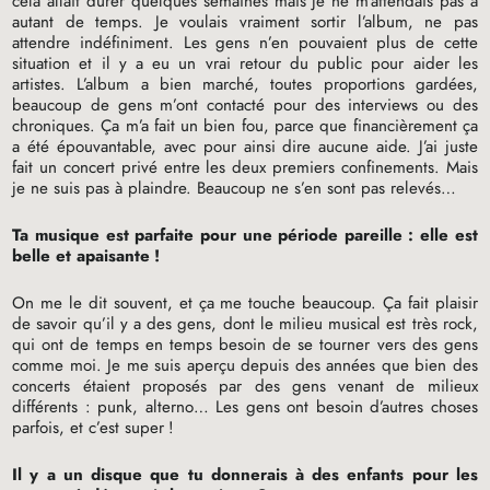
cela allait durer quelques semaines mais je ne m’attendais pas à
autant de temps. Je voulais vraiment sortir l’album, ne pas
attendre indéfiniment. Les gens n’en pouvaient plus de cette
situation et il y a eu un vrai retour du public pour aider les
artistes. L’album a bien marché, toutes proportions gardées,
beaucoup de gens m’ont contacté pour des interviews ou des
chroniques. Ça m’a fait un bien fou, parce que financièrement ça
a été épouvantable, avec pour ainsi dire aucune aide. J’ai juste
fait un concert privé entre les deux premiers confinements. Mais
je ne suis pas à plaindre. Beaucoup ne s’en sont pas relevés…
Ta musique est parfaite pour une période pareille : elle est
belle et apaisante
!
On me le dit souvent, et ça me touche beaucoup. Ça fait plaisir
de savoir qu’il y a des gens, dont le milieu musical est très rock,
qui ont de temps en temps besoin de se tourner vers des gens
comme moi. Je me suis aperçu depuis des années que bien des
concerts étaient proposés par des gens venant de milieux
différents : punk, alterno… Les gens ont besoin d’autres choses
parfois, et c’est super
!
Il y a un disque que tu donnerais à des enfants pour les