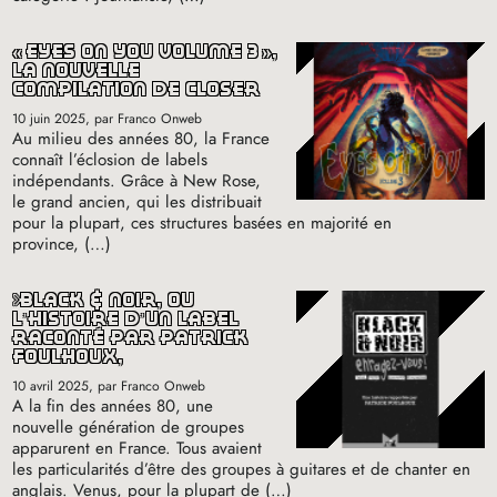
«
eyes on you volume 3
»,
la nouvelle
compilation de closer
10 juin 2025
, par Franco Onweb
Au milieu des années 80, la France
connaît l’éclosion de labels
indépendants. Grâce à New Rose,
le grand ancien, qui les distribuait
pour la plupart, ces structures basées en majorité en
province, (…)
black & noir, où
l’histoire d’un label
raconté par patrick
foulhoux,
10 avril 2025
, par Franco Onweb
A la fin des années 80, une
nouvelle génération de groupes
apparurent en France. Tous avaient
les particularités d’être des groupes à guitares et de chanter en
anglais. Venus, pour la plupart de (…)