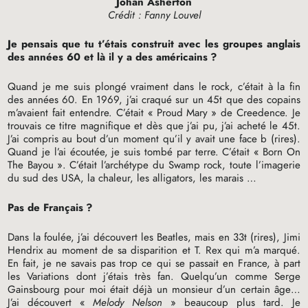
Johan Asherton
Crédit : Fanny Louvel
Je pensais que tu t’étais construit avec les groupes anglais
des années 60 et là il y a des américains
?
Quand je me suis plongé vraiment dans le rock, c’était à la fin
des années 60. En 1969, j’ai craqué sur un 45t que des copains
m’avaient fait entendre. C’était «
Proud Mary
» de Creedence. Je
trouvais ce titre magnifique et dès que j’ai pu, j’ai acheté le 45t.
J’ai compris au bout d’un moment qu’il y avait une face b (rires).
Quand je l’ai écoutée, je suis tombé par terre. C’était «
Born On
The Bayou
». C’était l’archétype du Swamp rock, toute l’imagerie
du sud des
USA
, la chaleur, les alligators, les marais …
Pas de Français
?
Dans la foulée, j’ai découvert les Beatles, mais en 33t (rires), Jimi
Hendrix au moment de sa disparition et T. Rex qui m’a marqué.
En fait, je ne savais pas trop ce qui se passait en France, à part
les Variations dont j’étais très fan. Quelqu’un comme Serge
Gainsbourg pour moi était déjà un monsieur d’un certain âge…
J’ai découvert «
Melody Nelson
» beaucoup plus tard. Je