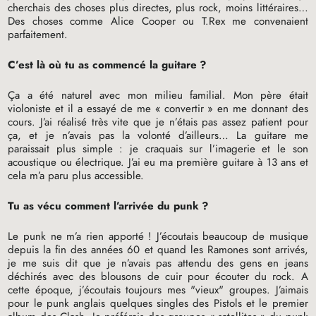
cherchais des choses plus directes, plus rock, moins littéraires…
Des choses comme Alice Cooper ou T.Rex me convenaient
parfaitement.
C’est là où tu as commencé la guitare
?
Ça a été naturel avec mon milieu familial. Mon père était
violoniste et il a essayé de me «
convertir
» en me donnant des
cours. J’ai réalisé très vite que je n’étais pas assez patient pour
ça, et je n’avais pas la volonté d’ailleurs… La guitare me
paraissait plus simple : je craquais sur l’imagerie et le son
acoustique ou électrique. J’ai eu ma première guitare à 13 ans et
cela m’a paru plus accessible.
Tu as vécu comment l’arrivée du punk
?
Le punk ne m’a rien apporté
! J’écoutais beaucoup de musique
depuis la fin des années 60 et quand les Ramones sont arrivés,
je me suis dit que je n’avais pas attendu des gens en jeans
déchirés avec des blousons de cuir pour écouter du rock. A
cette époque, j’écoutais toujours mes "vieux" groupes. J’aimais
pour le punk anglais quelques singles des Pistols et le premier