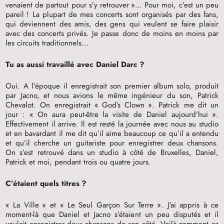
venaient de partout pour s’y retrouver
»… Pour moi, c’est un peu
pareil
! La plupart de mes concerts sont organisés par des fans,
qui deviennent des amis, des gens qui veulent se faire plaisir
avec des concerts privés. Je passe donc de moins en moins par
les circuits traditionnels…
Tu as aussi travaillé avec Daniel Darc
?
Oui. A l’époque il enregistrait son premier album solo, produit
par Jacno, et nous avions le même ingénieur du son, Patrick
Chevalot. On enregistrait «
God’s Clown
». Patrick me dit un
jour : «
On aura peut-être la visite de Daniel aujourd’hui
».
Effectivement il arrive. Il est resté la journée avec nous au studio
et en bavardant il me dit qu’il aime beaucoup ce qu’il a entendu
et qu’il cherche un guitariste pour enregistrer deux chansons.
On s’est retrouvé dans un studio à côté de Bruxelles, Daniel,
Patrick et moi, pendant trois ou quatre jours.
C’étaient quels titres
?
«
La Ville
» et «
Le Seul Garçon Sur Terre
». J’ai appris à ce
moment-là que Daniel et Jacno s’étaient un peu disputés et il
voulait enregistrer deux chansons de son côté. Voilà comment ça