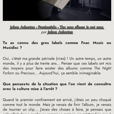
Johan Asherton - Passiontide - The new album is out now.
par
Johan Asherton
Tu as connu des gros labels comme Fnac Music ou
Musidisc
?
Oui, c’était ma grande période (rires)
! Un autre temps, un autre
monde, il y a plus de trente ans… Penser que ces labels ont mis
des moyens pour faire exister des albums comme
The Night
Forlorn
ou
Precious
… Aujourd’hui, ça semble inimaginable.
Que penses-tu de la situation que l’on vient de connaître
avec la culture mise à l’arrêt
?
Quand le premier confinement est arrivé, j’étais un peu choqué
comme tout le monde. Mais je venais de finir l’album, je venais
de tourner un clip… J’avais des choses à faire, je pensais que