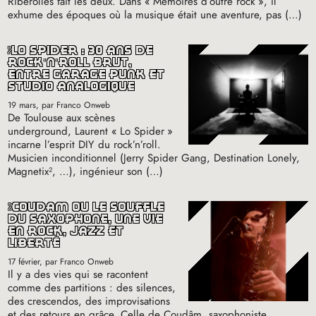
Riberolles fait les deux. Dans «
Mémoires d’outre rock
», il
exhume des époques où la musique était une aventure, pas (…)
lo spider : 30 ans de
rock’n’roll brut,
entre garage punk et
studio analogique
19 mars
, par Franco Onweb
De Toulouse aux scènes
underground, Laurent «
Lo Spider
»
incarne l’esprit
DIY
du rock’n’roll.
Musicien inconditionnel (Jerry Spider Gang, Destination Lonely,
Magnetix², …), ingénieur son (…)
coudâm ou le souffle
du saxophone, une vie
en rock, jazz et
liberté
17 février
, par Franco Onweb
Il y a des vies qui se racontent
comme des partitions : des silences,
des crescendos, des improvisations
et des retours en grâce. Celle de Coudâm, saxophoniste,