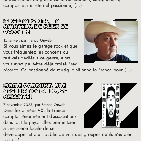
compositeur et éternel passionné, (…)
fred mosrite, un
amateur de rock se
raconte
15 janvier
, par Franco Onweb
Si vous aimez le garage rock et que
vous fréquentez les concerts ou
festivals dédiés à ce genre, alors
vous avez peut-être déjà croisé Fred
Mosrite. Ce passionné de musique sillonne la France pour (…)
some produkt, une
association rock, se
raconte
!
7 novembre 2025
, par Franco Onweb
Dans les années 90, la France
comptait énormément d’associations
dans tout le pays. Elles permettaient
à une scène locale de se
développer et à un public de voir des groupes qu’ils n’auraient
pas (…)