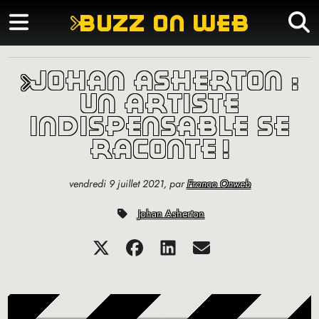
buzz on web
johan asherton :
un artiste
indispensable se
raconte
!
vendredi 9 juillet 2021
,
par
Franco Onweb
Johan Asherton