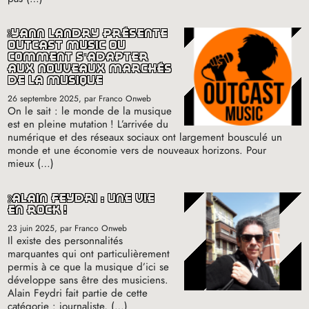
yann landry présente
outcast music où
comment s’adapter
aux nouveaux marchés
de la musique
26 septembre 2025
, par Franco Onweb
On le sait : le monde de la musique
est en pleine mutation
! L’arrivée du
numérique et des réseaux sociaux ont largement bousculé un
monde et une économie vers de nouveaux horizons. Pour
mieux (…)
alain feydri : une vie
en rock
!
23 juin 2025
, par Franco Onweb
Il existe des personnalités
marquantes qui ont particulièrement
permis à ce que la musique d’ici se
développe sans être des musiciens.
Alain Feydri fait partie de cette
catégorie : journaliste, (…)