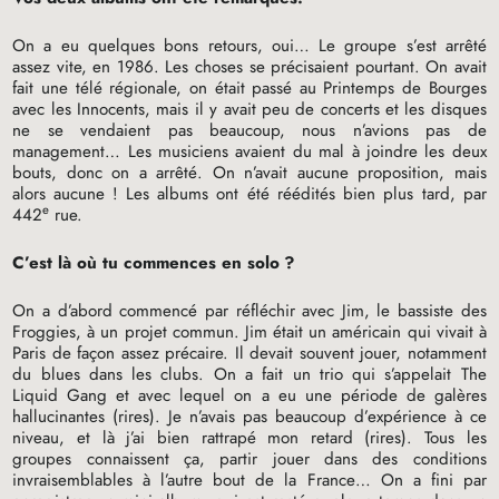
On a eu quelques bons retours, oui… Le groupe s’est arrêté
assez vite, en 1986. Les choses se précisaient pourtant. On avait
fait une télé régionale, on était passé au Printemps de Bourges
avec les Innocents, mais il y avait peu de concerts et les disques
ne se vendaient pas beaucoup, nous n’avions pas de
management… Les musiciens avaient du mal à joindre les deux
bouts, donc on a arrêté. On n’avait aucune proposition, mais
alors aucune
! Les albums ont été réédités bien plus tard, par
e
442
rue.
C’est là où tu commences en solo
?
On a d’abord commencé par réfléchir avec Jim, le bassiste des
Froggies, à un projet commun. Jim était un américain qui vivait à
Paris de façon assez précaire. Il devait souvent jouer, notamment
du blues dans les clubs. On a fait un trio qui s’appelait The
Liquid Gang et avec lequel on a eu une période de galères
hallucinantes (rires). Je n’avais pas beaucoup d’expérience à ce
niveau, et là j’ai bien rattrapé mon retard (rires). Tous les
groupes connaissent ça, partir jouer dans des conditions
invraisemblables à l’autre bout de la France… On a fini par