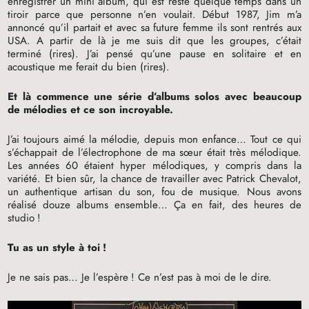
enregistrer un mini album, qui est resté quelque temps dans un
tiroir parce que personne n’en voulait. Début 1987, Jim m’a
annoncé qu’il partait et avec sa future femme ils sont rentrés aux
USA
. A partir de là je me suis dit que les groupes, c’était
terminé (rires). J’ai pensé qu’une pause en solitaire et en
acoustique me ferait du bien (rires).
Et là commence une série d’albums solos avec beaucoup
de mélodies et ce son incroyable.
J’ai toujours aimé la mélodie, depuis mon enfance… Tout ce qui
s’échappait de l’électrophone de ma sœur était très mélodique.
Les années 60 étaient hyper mélodiques, y compris dans la
variété. Et bien sûr, la chance de travailler avec Patrick Chevalot,
un authentique artisan du son, fou de musique. Nous avons
réalisé douze albums ensemble… Ça en fait, des heures de
studio
!
Tu as un style à toi
!
Je ne sais pas… Je l’espère
! Ce n’est pas à moi de le dire.