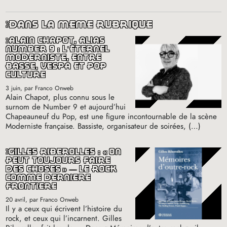
dans la même rubrique
alain chapot, alias
number 9 : l’éternel
moderniste, entre
basse, vespa et pop
culture
3 juin
, par Franco Onweb
Alain Chapot, plus connu sous le
surnom de Number 9 et aujourd’hui
Chapeauneuf du Pop, est une figure incontournable de la scène
Moderniste française. Bassiste, organisateur de soirées, (…)
gilles riberolles : «
on
peut toujours faire
des choses
» — le rock
comme dernière
frontière
20 avril
, par Franco Onweb
Il y a ceux qui écrivent l’histoire du
rock, et ceux qui l’incarnent. Gilles