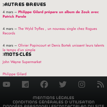
autres brèves
4 mars –
Philippe Gilard prépare un album de Zouk avec
Patrick Parole
4 mars –
The Wyld Tryfles , un nouveau single chez Rogues
Records
4 mars –
Olivier Popincourt et Denis Bortek unissent leurs talents
le temps d’un simple
mots-clés
John Wayne Supermarket
Philippe Gilard
mentions légales
conditions générales d’utilisation
données personnelles
contact
plan du site