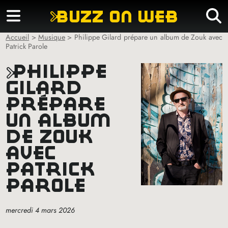
buzz on web
Accueil
>
Musique
>
Philippe Gilard prépare un album de Zouk avec
Patrick Parole
philippe
gilard
prépare
un album
de zouk
avec
patrick
parole
mercredi 4 mars 2026