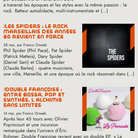
a traversé les époques et les styles avec la même passion : le
rock. Batteur autodidacte, multi-instrumentiste et (…)
les spiders : le rock
marseillais des années
80 revient en force
28 mai
, par Franco Onweb
Phil Spider (Phil Pace), Pat Spider
(Patrick Matteis), Dany Spider
(Daniel Sani) et Claude Spider
(Claude Barles) : quatre musiciens,
une ville, Marseille, et une époque où le rock résonnait dans (…)
double françoise :
entre bossa, pop et
synthés, l’alchimie
sans limites
14 mai
, par Franco Onweb
Après leur 45 tours avec Olivier
Popincourt et une incursion
remarquée dans l’univers d’Éric
Rohmer, Double Françoise revient avec un double
EP
, «
La