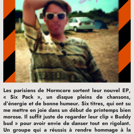
Les parisiens de Normcore sortent leur nouvel
EP
,
«
Six Pack
», un disque pleins de chansons,
d’énergie et de bonne humeur. Six titres, qui ont su
me mettre en joie dans un début de printemps bien
morose. Il suffit juste de regarder leur clip «
Buddy
bud
» pour avoir envie de danser tout en rigolant.
Un groupe qui a réussis à rendre hommage à la