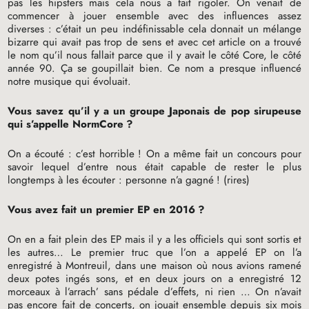
pas les hipsters mais cela nous a fait rigoler. On venait de
commencer à jouer ensemble avec des influences assez
diverses : c’était un peu indéfinissable cela donnait un mélange
bizarre qui avait pas trop de sens et avec cet article on a trouvé
le nom qu’il nous fallait parce que il y avait le côté Core, le côté
année 90. Ça se goupillait bien. Ce nom a presque influencé
notre musique qui évoluait.
Vous savez qu’il y a un groupe Japonais de pop sirupeuse
qui s’appelle NormCore
?
On a écouté : c’est horrible
! On a même fait un concours pour
savoir lequel d’entre nous était capable de rester le plus
longtemps à les écouter : personne n’a gagné
! (rires)
Vous avez fait un premier
EP
en 2016
?
On en a fait plein des
EP
mais il y a les officiels qui sont sortis et
les autres… Le premier truc que l’on a appelé
EP
on l’a
enregistré à Montreuil, dans une maison où nous avions ramené
deux potes ingés sons, et en deux jours on a enregistré 12
morceaux à l’arrach’ sans pédale d’effets, ni rien … On n’avait
pas encore fait de concerts, on jouait ensemble depuis six mois