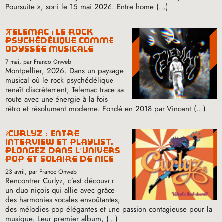
Poursuite
», sorti le 15 mai 2026. Entre home (…)
telemac : le rock
psychédélique comme
odyssée musicale
7 mai
, par Franco Onweb
Montpellier, 2026. Dans un paysage
musical où le rock psychédélique
renaît discrètement, Telemac trace sa
route avec une énergie à la fois
rétro et résolument moderne. Fondé en 2018 par Vincent (…)
curlyz : entre
interview et playlist,
plongez dans l’univers
pop et solaire de nice
23 avril
, par Franco Onweb
Rencontrer Curlyz, c’est découvrir
un duo niçois qui allie avec grâce
des harmonies vocales envoûtantes,
des mélodies pop élégantes et une passion contagieuse pour la
musique. Leur premier album, (…)