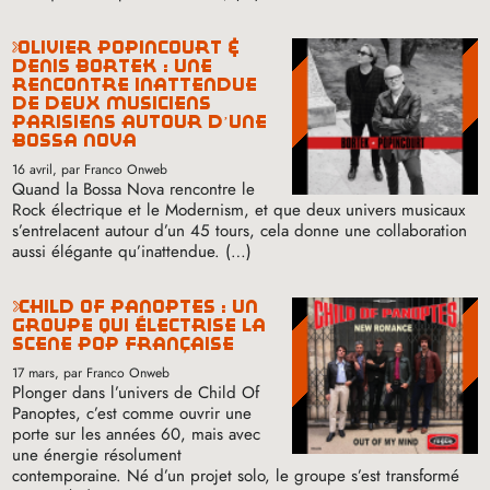
olivier popincourt &
denis bortek : une
rencontre inattendue
de deux musiciens
parisiens autour d’une
bossa nova
16 avril
, par Franco Onweb
Quand la Bossa Nova rencontre le
Rock électrique et le Modernism, et que deux univers musicaux
s’entrelacent autour d’un 45 tours, cela donne une collaboration
aussi élégante qu’inattendue. (…)
child of panoptes : un
groupe qui électrise la
scène pop française
17 mars
, par Franco Onweb
Plonger dans l’univers de Child Of
Panoptes, c’est comme ouvrir une
porte sur les années 60, mais avec
une énergie résolument
contemporaine. Né d’un projet solo, le groupe s’est transformé