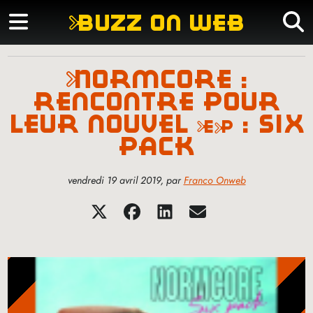
buzz on web
normcore :
rencontre pour
leur nouvel
ep
: six
pack
vendredi 19 avril 2019
,
par
Franco Onweb