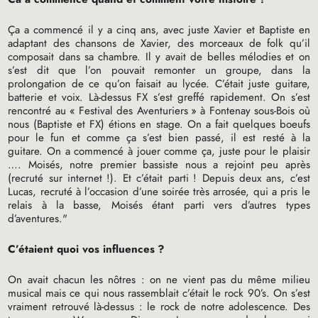
Ça a commencé il y a cinq ans, avec juste Xavier et Baptiste en
adaptant des chansons de Xavier, des morceaux de folk qu’il
composait dans sa chambre. Il y avait de belles mélodies et on
s’est dit que l’on pouvait remonter un groupe, dans la
prolongation de ce qu’on faisait au lycée. C’était juste guitare,
batterie et voix. Là-dessus
FX
s’est greffé rapidement. On s’est
rencontré au «
Festival des Aventuriers
» à Fontenay sous-Bois où
nous (Baptiste et
FX
) étions en stage. On a fait quelques boeufs
pour le fun et comme ça s’est bien passé, il est resté à la
guitare. On a commencé à jouer comme ça, juste pour le plaisir
…. Moisés, notre premier bassiste nous a rejoint peu après
(recruté sur internet
!). Et c’était parti
! Depuis deux ans, c’est
Lucas, recruté à l’occasion d’une soirée très arrosée, qui a pris le
relais à la basse, Moisés étant parti vers d’autres types
d’aventures."
C’étaient quoi vos influences
?
On avait chacun les nôtres : on ne vient pas du même milieu
musical mais ce qui nous rassemblait c’était le rock 90’s. On s’est
vraiment retrouvé là-dessus : le rock de notre adolescence. Des