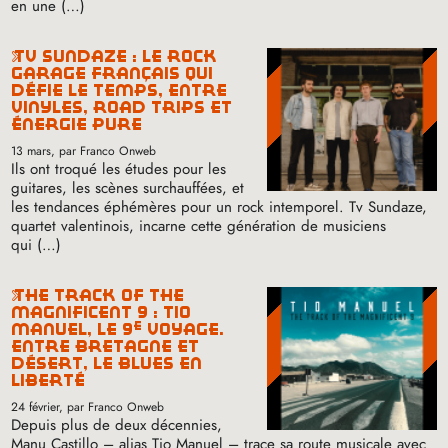
en une (…)
tv sundaze : le rock
garage français qui
défie le temps, entre
vinyles, road trips et
énergie pure
13 mars
, par Franco Onweb
Ils ont troqué les études pour les
guitares, les scènes surchauffées, et
les tendances éphémères pour un rock intemporel. Tv Sundaze,
quartet valentinois, incarne cette génération de musiciens
qui (…)
the track of the
magnificent 9 : tio
e
manuel, le 9
voyage.
entre bretagne et
désert, le blues en
liberté
24 février
, par Franco Onweb
Depuis plus de deux décennies,
Manu Castillo – alias Tio Manuel – trace sa route musicale avec