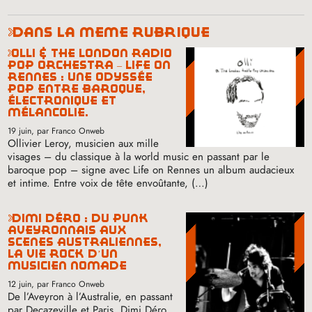
dans la même rubrique
olli & the london radio
pop orchestra – life on
rennes : une odyssée
pop entre baroque,
électronique et
mélancolie.
19 juin
, par Franco Onweb
Ollivier Leroy, musicien aux mille
visages – du classique à la world music en passant par le
baroque pop – signe avec Life on Rennes un album audacieux
et intime. Entre voix de tête envoûtante, (…)
dimi déro : du punk
aveyronnais aux
scènes australiennes,
la vie rock d’un
musicien nomade
12 juin
, par Franco Onweb
De l’Aveyron à l’Australie, en passant
par Decazeville et Paris, Dimi Déro