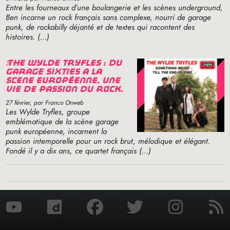
Entre les fourneaux d’une boulangerie et les scènes underground,
Ben incarne un rock français sans complexe, nourri de garage
punk, de rockabilly déjanté et de textes qui racontent des
histoires. (…)
the wylde tryfles : du
garage sixties à la
scène européenne, une
vie de passion du rock.
27 février
, par Franco Onweb
Les Wylde Tryfles, groupe
emblématique de la scène garage
punk européenne, incarnent la
passion intemporelle pour un rock brut, mélodique et élégant.
Fondé il y a dix ans, ce quartet français (…)