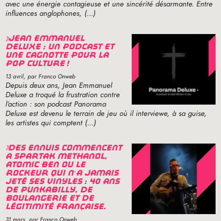
avec une énergie contagieuse et une sincérité désarmante. Entre
influences anglophones, (…)
jean emmanuel
deluxe : un podcast et
une cagnotte pour la
pop culture
!
13 avril
, par Franco Onweb
Depuis deux ans, Jean Emmanuel
Deluxe a troqué la frustration contre
l’action : son podcast Panorama
Deluxe est devenu le terrain de jeu où il interviewe, à sa guise,
les artistes qui comptent (…)
des ennuis commencent
à spartak methanol,
atomic ben ou le
rockeur qui n’a jamais
jeté ses vinyles : 40 ans
de punkabilly, de
boulangerie et de
légitimité française.
31 mars
, par Franco Onweb