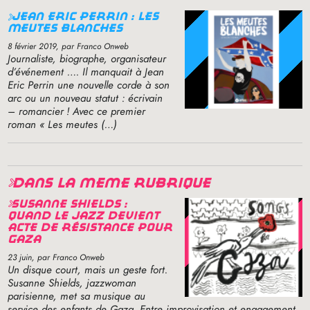
jean eric perrin : les
meutes blanches
8 février 2019
, par Franco Onweb
Journaliste, biographe, organisateur
d’événement …. Il manquait à Jean
Eric Perrin une nouvelle corde à son
arc ou un nouveau statut : écrivain
– romancier
! Avec ce premier
roman «
Les meutes (…)
dans la même rubrique
susanne shields :
quand le jazz devient
acte de résistance pour
gaza
23 juin
, par Franco Onweb
Un disque court, mais un geste fort.
Susanne Shields, jazzwoman
parisienne, met sa musique au
service des enfants de Gaza. Entre improvisation et engagement,