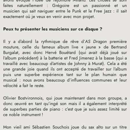
avons évoqué l’idée de rejoindre Milano. Les choses se sont
faites naturellement : Grégoire est un passionné et un
musicien qui sait naviguer entre le Punk et le Free Jazz : il sait
exactement où je veux en venir avec mon projet.
Peux tu présenter les musiciens sur ce disque
?
Il y a d’abord la rythmique de rêve d’
AS
Dragon
première
mouture, celle du fameux album live «
jaune
» de Bertrand
Burgalat, avec donc Hervé Bouétard (qui avait déjà joué sur
l’album précédent) à la batterie et Fred Jimenez à la basse (qui a
travaillé avec beaucoup d’artistes de Johnny à Murat). Cela a été
une grande joie quand ils ont accepté de travailler sur l’album
puis une superbe expérience tant sur le plan humain que
musical : nous avons beaucoup d’influences communes et leur
vélocité a fait le reste.
Olivier Bostvironnois, qui joue maintenant dans mon groupe, a
donc œuvré en tant qu’ingé son mais il a également interprété
de superbes parties de piano : c’est que je suis assez limité sur
ce noble instrument
!
Mon vieil ami Sébastien Souchois joue du sax alto sur un titre