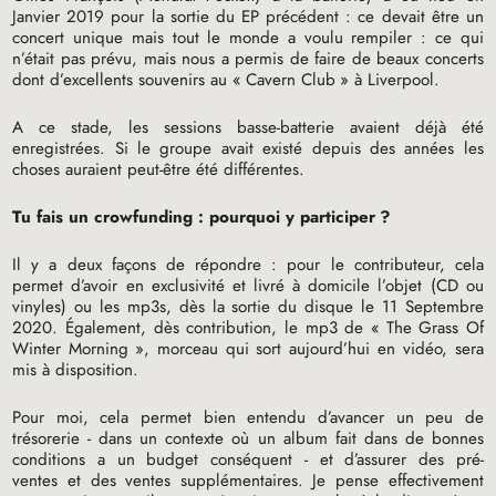
Janvier 2019 pour la sortie du
EP
précédent : ce devait être un
concert unique mais tout le monde a voulu rempiler : ce qui
n’était pas prévu, mais nous a permis de faire de beaux concerts
dont d’excellents souvenirs au «
Cavern Club
» à Liverpool.
A ce stade, les sessions basse-batterie avaient déjà été
enregistrées. Si le groupe avait existé depuis des années les
choses auraient peut-être été différentes.
Tu fais un crowfunding : pourquoi y participer
?
Il y a deux façons de répondre : pour le contributeur, cela
permet d’avoir en exclusivité et livré à domicile l’objet (
CD
ou
vinyles) ou les mp3s, dès la sortie du disque le 11 Septembre
2020. Également, dès contribution, le mp3 de «
The Grass Of
Winter Morning
», morceau qui sort aujourd’hui en vidéo, sera
mis à disposition.
Pour moi, cela permet bien entendu d’avancer un peu de
trésorerie - dans un contexte où un album fait dans de bonnes
conditions a un budget conséquent - et d’assurer des pré-
ventes et des ventes supplémentaires. Je pense effectivement