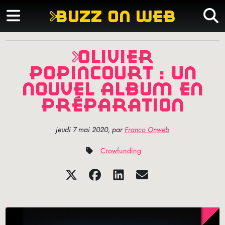
buzz on web
olivier
popincourt : un
nouvel album en
préparation
jeudi 7 mai 2020
,
par
Franco Onweb
Crowfunding