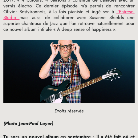
2019, «
4 Colours, 4 Seasons
» constitué de ballades avec un
vernis électro. Ce dernier épisode m’a permis de rencontrer
Olivier Bostvironnois, à la fois pianiste et ingé son à
l’Entresol
Studio
mais aussi de collaborer avec Susanne Shields une
superbe chanteuse de Jazz que l’on retrouve naturellement pour
ce nouvel album intitulé «
A deep sense of happiness
».
Droits réservés
(Photo Jean-Paul Loyer)
Tu sors un nouvel album en septembre : il a été fait où et