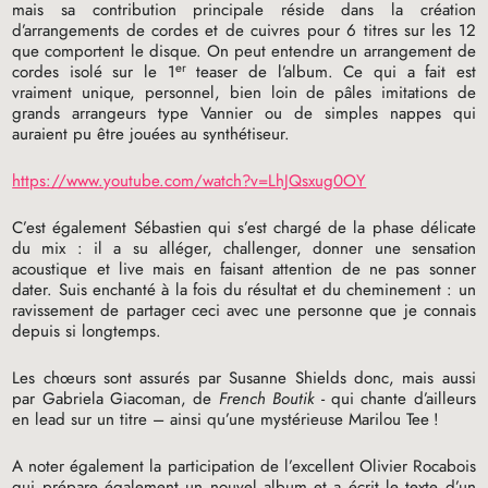
mais sa contribution principale réside dans la création
d’arrangements de cordes et de cuivres pour 6 titres sur les 12
que comportent le disque. On peut entendre un arrangement de
er
cordes isolé sur le 1
teaser de l’album. Ce qui a fait est
vraiment unique, personnel, bien loin de pâles imitations de
grands arrangeurs type Vannier ou de simples nappes qui
auraient pu être jouées au synthétiseur.
https://www.youtube.com/watch?v=LhJQsxug0OY
C’est également Sébastien qui s’est chargé de la phase délicate
du mix : il a su alléger, challenger, donner une sensation
acoustique et live mais en faisant attention de ne pas sonner
dater. Suis enchanté à la fois du résultat et du cheminement : un
ravissement de partager ceci avec une personne que je connais
depuis si longtemps.
Les chœurs sont assurés par Susanne Shields donc, mais aussi
par Gabriela Giacoman, de
French Boutik
- qui chante d’ailleurs
en lead sur un titre – ainsi qu’une mystérieuse Marilou Tee
!
A noter également la participation de l’excellent Olivier Rocabois
qui prépare également un nouvel album et a écrit le texte d’un