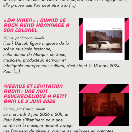
elle prouve que l’art peut être à la (…)
«
da viken
» : quand le
rock rend hommage à
son colonel
17 juin
, par Franco Onweb
Frank Darcel, figure majeure de la
scène musicale bretonne,
cofondateur de Marquis de Sade,
musicien, producteur, écrivain et
infatigable entrepreneur culturel, s’est éteint le 15 mars 2024.
Pour (…)
veenus et lévitation
room : une nuit
psychédélique à petit
bain le 3 juin 2026
29 mai
, par Franco Onweb
Le mercredi 3 juin 2026 à 20h, le
Petit Bain s’illuminera pour une
soirée où la musique devient voyage.
Les Parisiens de Veenus, avec leurs mélodies envoûtantes,