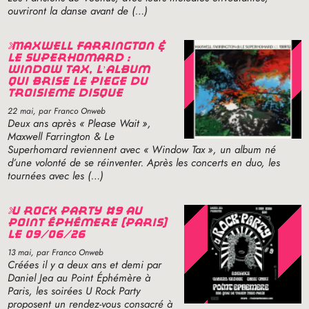
ouvriront la danse avant de (…)
maxwell farrington &
le superhomard :
window tax, l’album
qui brise le piège du
troisième disque
22 mai
, par Franco Onweb
Deux ans après «
Please Wait
»,
Maxwell Farrington & Le
Superhomard reviennent avec «
Window Tax
», un album né
d’une volonté de se réinventer. Après les concerts en duo, les
tournées avec les (…)
u rock party #9 au
point éphémère (paris)
le 09/06/26
13 mai
, par Franco Onweb
Créées il y a deux ans et demi par
Daniel Jea au Point Éphémère à
Paris, les soirées U Rock Party
proposent un rendez-vous consacré à