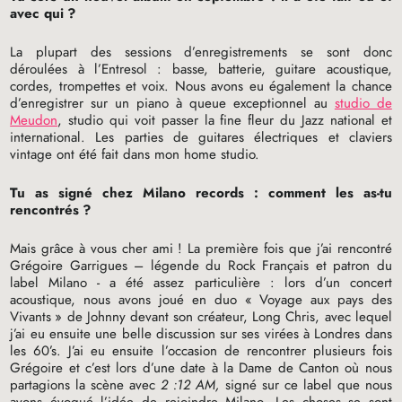
avec qui
?
La plupart des sessions d’enregistrements se sont donc
déroulées à l’Entresol : basse, batterie, guitare acoustique,
cordes, trompettes et voix. Nous avons eu également la chance
d’enregistrer sur un piano à queue exceptionnel au
studio de
Meudon
, studio qui voit passer la fine fleur du Jazz national et
international. Les parties de guitares électriques et claviers
vintage ont été fait dans mon home studio.
Tu as signé chez Milano records : comment les as-tu
rencontrés
?
Mais grâce à vous cher ami
! La première fois que j’ai rencontré
Grégoire Garrigues – légende du Rock Français et patron du
label Milano - a été assez particulière : lors d’un concert
acoustique, nous avons joué en duo «
Voyage aux pays des
Vivants
» de Johnny devant son créateur, Long Chris, avec lequel
j’ai eu ensuite une belle discussion sur ses virées à Londres dans
les 60’s. J’ai eu ensuite l’occasion de rencontrer plusieurs fois
Grégoire et c’est lors d’une date à la Dame de Canton où nous
partagions la scène avec
2 :12
AM
,
signé sur ce label que nous