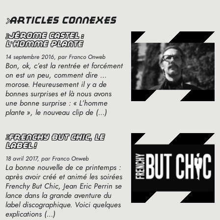
articles connexes
jérôme castel :
l’homme plante
14 septembre 2016
, par Franco Onweb
Bon, ok, c’est la rentrée et forcément
on est un peu, comment dire …
morose. Heureusement il y a de
bonnes surprises et là nous avons
une bonne surprise : «
L’homme
plante
», le nouveau clip de (…)
frenchy but chic, le
label
!
18 avril 2017
, par Franco Onweb
La bonne nouvelle de ce printemps :
après avoir créé et animé les soirées
Frenchy But Chic, Jean Eric Perrin se
lance dans la grande aventure du
label discographique. Voici quelques
explications (…)