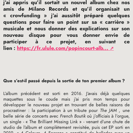
j’ai appris qu’il sortait un nouvel album chez nos
amis de Milano Records et qu’il organisait un
«
crowfunding
» j’ai aussitôt préparé quelques
questions pour faire un point sur sa «
carrière
»
musicale et nous donner des explications sur son
nouveau disque pour vous donner envie de
participer à ce projet, en suivant ce
lien :
https://fr.ulule.com/popincourt-alb...
Que s’est-il passé depuis la sortie de ton premier album
?
L’album précédent est sorti en 2016. J’avais déjà quelques
maquettes sous le coude mais j’ai pris mon temps pour
développer le nouveau projet en trouvant de belles raisons de
procrastiner : la participation à un tribute pour
The
JAM
, une
belle série de concerts avec
French Boutik
où j’officiais à l’orgue,
un single - «
The Brilliant Missing Link
» - venant d’une chute de
studio de l’album et complètement revisitée, puis cet
EP
sorti en