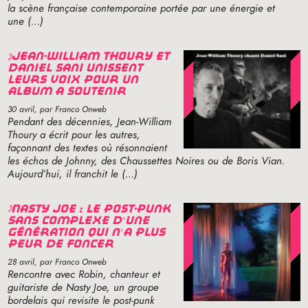
la scène française contemporaine portée par une énergie et
une (…)
jean-william thoury et
daniel sani unissent
leurs voix pour un
album à soutenir
30 avril
, par Franco Onweb
Pendant des décennies, Jean-William
Thoury a écrit pour les autres,
façonnant des textes où résonnaient
les échos de Johnny, des Chaussettes Noires ou de Boris Vian.
Aujourd’hui, il franchit le (…)
nasty joe : le post-punk
sans complexe d’une
génération qui n’a plus
peur de foncer
28 avril
, par Franco Onweb
Rencontre avec Robin, chanteur et
guitariste de Nasty Joe, un groupe
bordelais qui revisite le post-punk