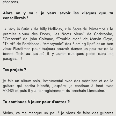
chansons.
Alors on y va : je veux savoir les disques que tu
conseillerais
!
«
Lady in Satin
» de Billy Holliday, «
le Sacre du Printemps
» le
premier album des Doors, Les "Mots bleus" de Christophe,
"Crescent" de John Coltrane, "Trouble Man" de Marvin Gaye,
"Third" de Portishead, "Ambryonic" des Flaming lips" et un bon
vieux Plastikman pour toujours pouvoir danser un peu sur de la
bonne Tech au cas où il y aurait quelques potes dans les
parages…
!
Tes projets
?
Je fais un album solo, instrumental avec des machines et de la
guitare qui sortira bientôt, j’espère. Je continue à fond avec
VKNG
et puis il y a l’enregistrement du prochain Limousine.
Tu continues à jouer pour d’autres
?
Moins, ça me manque un peu
! Je viens de faire des guitares