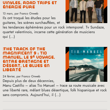
vinyles, road trips et
énergie pure
13 mars
, par Franco Onweb
Ils ont troqué les études pour les
guitares, les scènes surchauffées, et
les tendances éphémères pour un rock intemporel. Tv Sundaze,
quartet valentinois, incarne cette génération de musiciens
qui (…)
the track of the
magnificent 9 : tio
e
manuel, le 9
voyage.
entre bretagne et
désert, le blues en
liberté
24 février
, par Franco Onweb
Depuis plus de deux décennies,
Manu Castillo – alias Tio Manuel – trace sa route musicale avec
une liberté rare, mêlant blues désertique, folk hispanique et rock
sans compromis. Aujourd’hui, il (…)