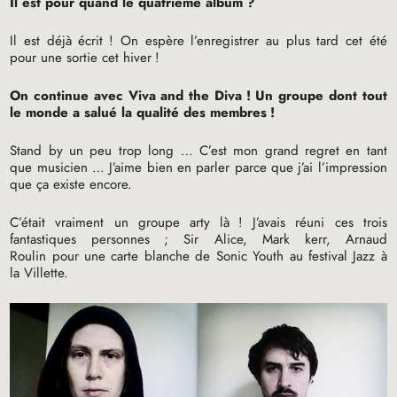
Il est pour quand le quatrième album
?
Il est déjà écrit
! On espère l’enregistrer au plus tard cet été
pour une sortie cet hiver
!
On continue avec Viva and the Diva
! Un groupe dont tout
le monde a salué la qualité des membres
!
Stand by un peu trop long … C’est mon grand regret en tant
que musicien … J’aime bien en parler parce que j’ai l’impression
que ça existe encore.
C’était vraiment un groupe arty là
! J’avais réuni ces trois
fantastiques personnes
; Sir Alice, Mark kerr, Arnaud
Roulin pour une carte blanche de Sonic Youth au festival Jazz à
la Villette.