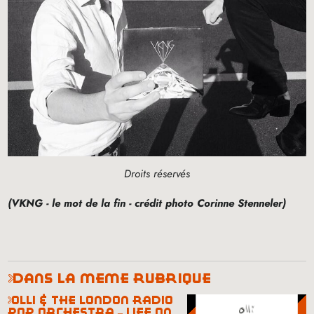
Droits réservés
(
VKNG
- le mot de la fin - crédit photo Corinne Stenneler)
dans la même rubrique
olli & the london radio
pop orchestra – life on