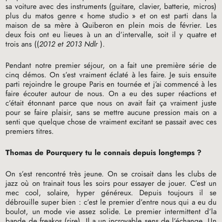
sa voiture avec des instruments (guitare, clavier, batterie, micros)
plus du matos genre «
home studio
» et on est parti dans la
maison de sa mère à Quiberon en plein mois de février. Les
deux fois ont eu lieues à un an d’intervalle, soit il y quatre et
trois ans ((
2012 et 2013 Ndlr
).
Pendant notre premier séjour, on a fait une première série de
cinq démos. On s’est vraiment éclaté à les faire. Je suis ensuite
parti rejoindre le groupe Paris en tournée et j’ai commencé à les
faire écouter autour de nous. On a eu des super réactions et
c’était étonnant parce que nous on avait fait ça vraiment juste
pour se faire plaisir, sans se mettre aucune pression mais on a
senti que quelque chose de vraiment excitant se passait avec ces
premiers titres.
Thomas de Pourquery tu le connais depuis longtemps
?
On s’est rencontré très jeune. On se croisait dans les clubs de
jazz où on trainait tous les soirs pour essayer de jouer. C’est un
mec cool, solaire, hyper généreux. Depuis toujours il se
débrouille super bien : c’est le premier d’entre nous qui a eu du
boulot, un mode vie assez solide. Le premier intermittent d’la
bande de freakos (rire). Il a un incroyable sens de l’échange. Un