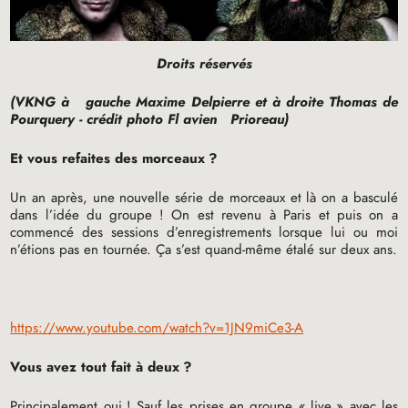
Droits réservés
(
VKNG
à
gauche Maxime Delpierre et à droite Thomas de
Pourquery - crédit photo Fl
avien
Prioreau)
Et vous refaites des morceaux
?
Un an après, une nouvelle série de morceaux et là on a basculé
dans l’idée du groupe
! On est revenu à Paris et puis on a
commencé des sessions d’enregistrements lorsque lui ou moi
n’étions pas en tournée. Ça s’est quand-même étalé sur deux ans.
https://www.youtube.com/watch?v=1JN9miCe3-A
Vous avez tout fait à deux
?
Principalement oui
! Sauf les prises en groupe «
live
» avec les