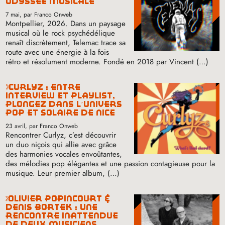
odyssée musicale
7 mai
, par Franco Onweb
Montpellier, 2026. Dans un paysage
musical où le rock psychédélique
renaît discrètement, Telemac trace sa
route avec une énergie à la fois
rétro et résolument moderne. Fondé en 2018 par Vincent (…)
curlyz : entre
interview et playlist,
plongez dans l’univers
pop et solaire de nice
23 avril
, par Franco Onweb
Rencontrer Curlyz, c’est découvrir
un duo niçois qui allie avec grâce
des harmonies vocales envoûtantes,
des mélodies pop élégantes et une passion contagieuse pour la
musique. Leur premier album, (…)
olivier popincourt &
denis bortek : une
rencontre inattendue
de deux musiciens