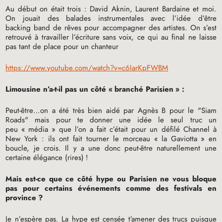
Au début on était trois : David Aknin, Laurent Bardaine et moi.
On jouait des balades instrumentales avec l’idée d’être
backing band de rêves pour accompagner des artistes. On s’est
retrouvé à travailler l’écriture sans voix, ce qui au final ne laisse
pas tant de place pour un chanteur
https://www.youtube.com/watch?v=c6IarKpFWBM
Limousine n’a-t-il pas un côté «
branché Parisien
» :
Peut-être…on a été très bien aidé par Agnès B pour le "Siam
Roads" mais pour te donner une idée le seul truc un
peu «
média
» que l’on a fait c’était pour un défilé Channel à
New York : ils ont fait tourner le morceau «
la Gaviotta
» en
boucle, je crois. Il y a une donc peut-être naturellement une
certaine élégance (rires)
!
Mais est-ce que ce côté hype ou Parisien ne vous bloque
pas pour certains événements comme des festivals en
province
?
Je n’espère pas. La hype est censée t’amener des trucs puisque