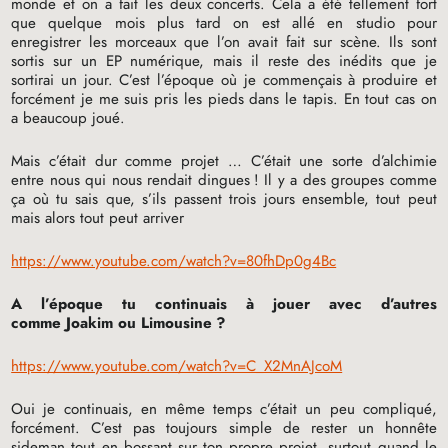
monde et on a fait les deux concerts. Cela a été tellement fort
que quelque mois plus tard on est allé en studio pour
enregistrer les morceaux que l’on avait fait sur scène. Ils sont
sortis sur un
EP
numérique, mais il reste des inédits que je
sortirai un jour. C’est l’époque où je commençais à produire et
forcément je me suis pris les pieds dans le tapis. En tout cas on
a beaucoup joué.
Mais c’était dur comme projet … C’était une sorte d’alchimie
entre nous qui nous rendait dingues
! Il y a des groupes comme
ça où tu sais que, s’ils passent trois jours ensemble, tout peut
mais alors tout peut arriver
https://www.youtube.com/watch?v=80fhDp0g4Bc
A l’époque tu continuais à jouer avec d’autres
comme Joakim ou Limousine
?
https://www.youtube.com/watch?v=C_X2MnAJcoM
Oui je continuais, en même temps c’était un peu compliqué,
forcément. C’est pas toujours simple de rester un honnête
sideman tout en bossant sur ton propre projet, surtout quand le