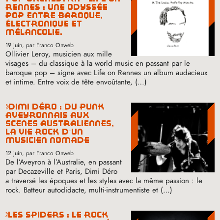
rennes : une odyssée
pop entre baroque,
électronique et
mélancolie.
19 juin
, par Franco Onweb
Ollivier Leroy, musicien aux mille
visages – du classique à la world music en passant par le
baroque pop – signe avec Life on Rennes un album audacieux
et intime. Entre voix de tête envoûtante, (…)
dimi déro : du punk
aveyronnais aux
scènes australiennes,
la vie rock d’un
musicien nomade
12 juin
, par Franco Onweb
De l’Aveyron à l’Australie, en passant
par Decazeville et Paris, Dimi Déro
a traversé les époques et les styles avec la même passion : le
rock. Batteur autodidacte, multi-instrumentiste et (…)
les spiders : le rock