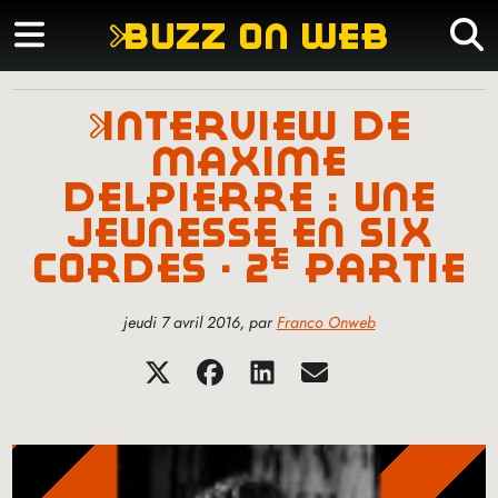
buzz on web
interview de
maxime
delpierre : une
jeunesse en six
e
cordes - 2
partie
jeudi 7 avril 2016
,
par
Franco Onweb