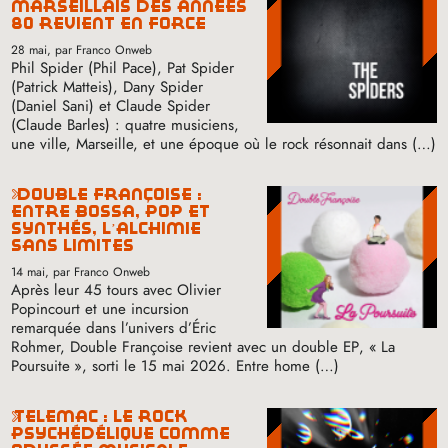
marseillais des années
80 revient en force
28 mai
, par Franco Onweb
Phil Spider (Phil Pace), Pat Spider
(Patrick Matteis), Dany Spider
(Daniel Sani) et Claude Spider
(Claude Barles) : quatre musiciens,
une ville, Marseille, et une époque où le rock résonnait dans (…)
double françoise :
entre bossa, pop et
synthés, l’alchimie
sans limites
14 mai
, par Franco Onweb
Après leur 45 tours avec Olivier
Popincourt et une incursion
remarquée dans l’univers d’Éric
Rohmer, Double Françoise revient avec un double
EP
, «
La
Poursuite
», sorti le 15 mai 2026. Entre home (…)
telemac : le rock
psychédélique comme