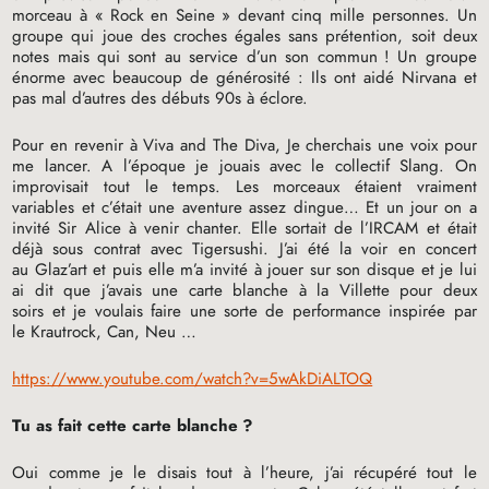
morceau à «
Rock en Seine
» devant cinq mille personnes. Un
groupe qui joue des croches égales sans prétention, soit deux
notes mais qui sont au service d’un son commun
! Un groupe
énorme avec beaucoup de générosité : Ils ont aidé Nirvana et
pas mal d’autres des débuts 90s à éclore.
Pour en revenir à Viva and The Diva, Je cherchais une voix pour
me lancer. A l’époque je jouais avec le collectif Slang. On
improvisait tout le temps. Les morceaux étaient vraiment
variables et c’était une aventure assez dingue… Et un jour on a
invité Sir Alice à venir chanter. Elle sortait de l’
IRCAM
et était
déjà sous contrat avec Tigersushi. J’ai été la voir en concert
au Glaz’art et puis elle m’a invité à jouer sur son disque et je lui
ai dit que j’avais une carte blanche à la Villette pour deux
soirs et je voulais faire une sorte de performance inspirée par
le Krautrock, Can, Neu …
https://www.youtube.com/watch?v=5wAkDiALTOQ
Tu as fait cette carte blanche
?
Oui comme je le disais tout à l’heure, j’ai récupéré tout le