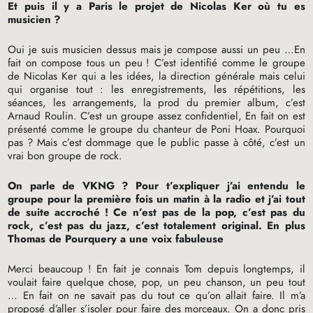
Et puis il y a Paris le projet de Nicolas Ker où tu es
musicien
?
Oui je suis musicien dessus mais je compose aussi un peu …En
fait on compose tous un peu
! C’est identifié comme le groupe
de Nicolas Ker qui a les idées, la direction générale mais celui
qui organise tout : les enregistrements, les répétitions, les
séances, les arrangements, la prod du premier album, c’est
Arnaud Roulin. C’est un groupe assez confidentiel, En fait on est
présenté comme le groupe du chanteur de Poni Hoax. Pourquoi
pas
? Mais c’est dommage que le public passe à côté, c’est un
vrai bon groupe de rock.
On parle de
VKNG
? Pour t’expliquer j’ai entendu le
groupe pour la première fois un matin à la radio et j’ai tout
de suite accroché
! Ce n’est pas de la pop, c’est pas du
rock, c’est pas du jazz, c’est totalement original. En plus
Thomas de Pourquery a une voix fabuleuse
Merci beaucoup
! En fait je connais Tom depuis longtemps, il
voulait faire quelque chose, pop, un peu chanson, un peu tout
… En fait on ne savait pas du tout ce qu’on allait faire. Il m’a
proposé d’aller s’isoler pour faire des morceaux. On a donc pris