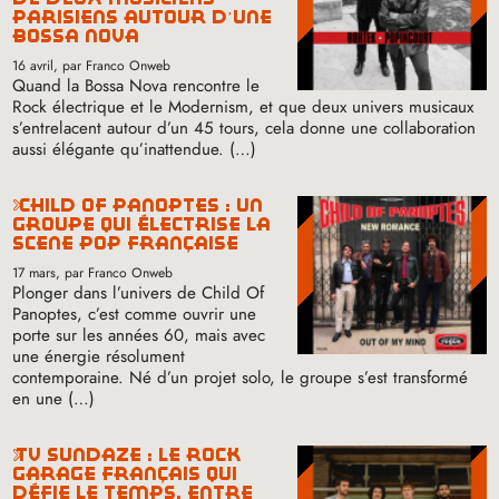
parisiens autour d’une
bossa nova
16 avril
, par Franco Onweb
Quand la Bossa Nova rencontre le
Rock électrique et le Modernism, et que deux univers musicaux
s’entrelacent autour d’un 45 tours, cela donne une collaboration
aussi élégante qu’inattendue. (…)
child of panoptes : un
groupe qui électrise la
scène pop française
17 mars
, par Franco Onweb
Plonger dans l’univers de Child Of
Panoptes, c’est comme ouvrir une
porte sur les années 60, mais avec
une énergie résolument
contemporaine. Né d’un projet solo, le groupe s’est transformé
en une (…)
tv sundaze : le rock
garage français qui
défie le temps, entre