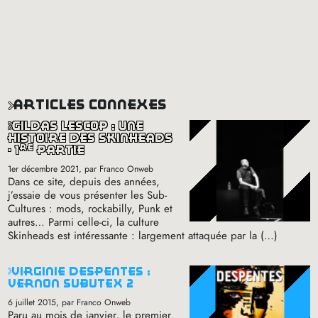
articles connexes
gildas lescop : une
histoire des skinheads
re
- 1
partie
1er décembre 2021
, par Franco Onweb
Dans ce site, depuis des années,
j’essaie de vous présenter les Sub-
Cultures : mods, rockabilly, Punk et
autres… Parmi celle-ci, la culture
Skinheads est intéressante : largement attaquée par la (…)
virginie despentes :
vernon subutex 2
6 juillet 2015
, par Franco Onweb
Paru au mois de janvier, le premier