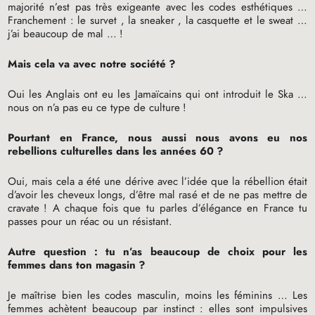
majorité n’est pas très exigeante avec les codes esthétiques …
Franchement : le survet , la sneaker , la casquette et le sweat …
j’ai beaucoup de mal …
!
Mais cela va avec notre société
?
Oui les Anglais ont eu les Jamaïcains qui ont introduit le Ska …
nous on n’a pas eu ce type de culture
!
Pourtant en France, nous aussi nous avons eu nos
rebellions culturelles dans les années 60
?
Oui, mais cela a été une dérive avec l’idée que la rébellion était
d’avoir les cheveux longs, d’être mal rasé et de ne pas mettre de
cravate
! A chaque fois que tu parles d’élégance en France tu
passes pour un réac ou un résistant.
Autre question : tu n’as beaucoup de choix pour les
femmes dans ton magasin
?
Je maîtrise bien les codes masculin, moins les féminins … Les
femmes achètent beaucoup par instinct : elles sont impulsives