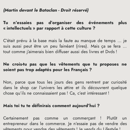
(Martin devant le Bataclan - Droit réservé)
Tu n’essaies pas d’organiser des événements plus
«
intellectuels
» par rapport à cette culture
?
C’était prévu à la base mais la faute au manque de temps … je
suis aussi peut être un peu fainéant (rires). Mais ça se fera …
tout comme j’aimerais bien diffuser aussi des livres et Dvds
!
Ne crois-tu pas que les vêtements que tu proposes ne
soient pas trop adaptés pour les Français
?
Non, parce que tous les jours des gens rentrent par curiosité
dans le shop car l’univers les attire et ils découvrent quelque
chose qu’ils ne connaissaient pas
! Ca, c’est intéressant
!
Mais toi tu te définirais comment aujourd’hui
?
Certainement pas comme un commerçant
! Plutôt un
entrepreneur dans le commerce. Je n’essaie pas de vendre des
vêtements pour vendre des vêtements
! Je vends du Lifestyle
!