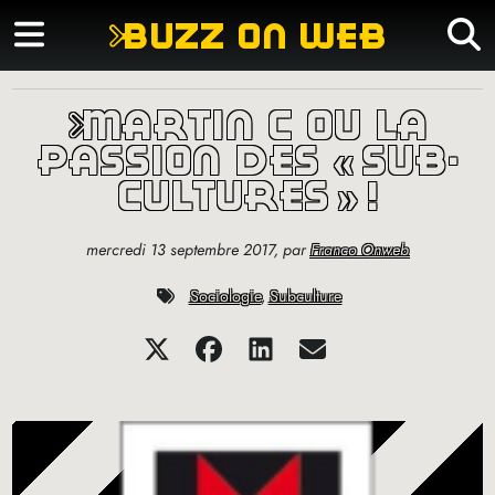
buzz on web
martin c ou la
passion des «
sub-
cultures
»
!
mercredi 13 septembre 2017
,
par
Franco Onweb
Sociologie
,
Subculture