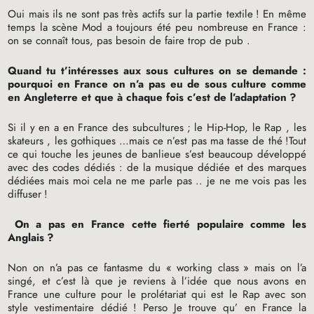
Oui mais ils ne sont pas très actifs sur la partie textile
! En même
temps la scène Mod a toujours été peu nombreuse en France :
on se connaît tous, pas besoin de faire trop de pub .
Quand tu t’intéresses aux sous cultures on se demande :
pourquoi en France on n’a pas eu de sous culture comme
en Angleterre et que à chaque fois c’est de l’adaptation
?
Si il y en a en France des subcultures
; le Hip-Hop, le Rap , les
skateurs , les gothiques …mais ce n’est pas ma tasse de thé
!Tout
ce qui touche les jeunes de banlieue s’est beaucoup développé
avec des codes dédiés : de la musique dédiée et des marques
dédiées mais moi cela ne me parle pas .. je ne me vois pas les
diffuser
!
On a pas en France cette fierté populaire comme les
Anglais
?
Non on n’a pas ce fantasme du «
working class
» mais on l’a
singé, et c’est là que je reviens à l’idée que nous avons en
France une culture pour le prolétariat qui est le Rap avec son
style vestimentaire dédié
! Perso Je trouve qu’ en France la