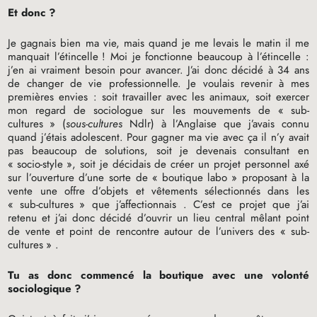
Et donc
?
Je gagnais bien ma vie, mais quand je me levais le matin il me
manquait l’étincelle
! Moi je fonctionne beaucoup à l’étincelle :
j’en ai vraiment besoin pour avancer. J’ai donc décidé à 34 ans
de changer de vie professionnelle. Je voulais revenir à mes
premières envies : soit travailler avec les animaux, soit exercer
mon regard de sociologue sur les mouvements de «
sub-
cultures
» (
sous-cultures
Ndlr) à l’Anglaise que j’avais connu
quand j’étais adolescent. Pour gagner ma vie avec ça il n’y avait
pas beaucoup de solutions, soit je devenais consultant en
«
socio-style
», soit je décidais de créer un projet personnel axé
sur l’ouverture d’une sorte de «
boutique labo
» proposant à la
vente une offre d’objets et vêtements sélectionnés dans les
«
sub-cultures
» que j’affectionnais . C’est ce projet que j’ai
retenu et j’ai donc décidé d’ouvrir un lieu central mêlant point
de vente et point de rencontre autour de l’univers des «
sub-
cultures
» .
Tu as donc commencé la boutique avec une volonté
sociologique
?