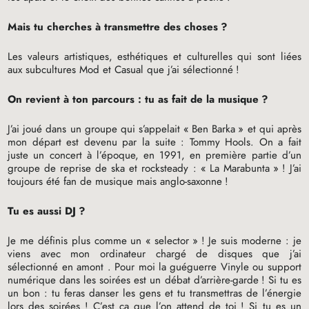
Mais tu cherches à transmettre des choses
?
Les valeurs artistiques, esthétiques et culturelles qui sont liées
aux subcultures Mod et Casual que j’ai sélectionné
!
On revient à ton parcours : tu as fait de la musique
?
J’ai joué dans un groupe qui s’appelait «
Ben Barka
» et qui après
mon départ est devenu par la suite : Tommy Hools. On a fait
juste un concert à l’époque, en 1991, en première partie d’un
groupe de reprise de ska et rocksteady : «
La Marabunta
»
! J’ai
toujours été fan de musique mais anglo-saxonne
!
Tu es aussi
DJ
?
Je me définis plus comme un «
selector
»
! Je suis moderne : je
viens avec mon ordinateur chargé de disques que j’ai
sélectionné en amont . Pour moi la guéguerre Vinyle ou support
numérique dans les soirées est un débat d’arrière-garde
! Si tu es
un bon : tu feras danser les gens et tu transmettras de l’énergie
lors des soirées
! C’est ca que l’on attend de toi
! Si tu es un