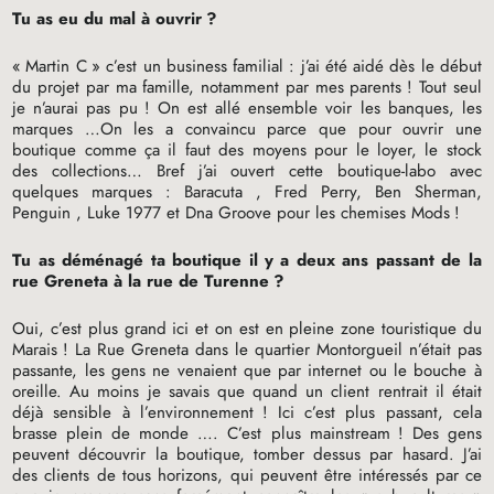
Tu as eu du mal à ouvrir
?
«
Martin C
» c’est un business familial : j’ai été aidé dès le début
du projet par ma famille, notamment par mes parents
! Tout seul
je n’aurai pas pu
! On est allé ensemble voir les banques, les
marques …On les a convaincu parce que pour ouvrir une
boutique comme ça il faut des moyens pour le loyer, le stock
des collections… Bref j’ai ouvert cette boutique-labo avec
quelques marques : Baracuta , Fred Perry, Ben Sherman,
Penguin , Luke 1977 et Dna Groove pour les chemises Mods
!
Tu as déménagé ta boutique il y a deux ans passant de la
rue Greneta à la rue de Turenne
?
Oui, c’est plus grand ici et on est en pleine zone touristique du
Marais
! La Rue Greneta dans le quartier Montorgueil n’était pas
passante, les gens ne venaient que par internet ou le bouche à
oreille. Au moins je savais que quand un client rentrait il était
déjà sensible à l’environnement
! Ici c’est plus passant, cela
brasse plein de monde …. C’est plus mainstream
! Des gens
peuvent découvrir la boutique, tomber dessus par hasard. J’ai
des clients de tous horizons, qui peuvent être intéressés par ce