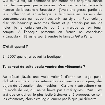
Oui tout à fait, j’ai commencé par mener des enquêtes consos
pour les marques que je vendais. Mon premier client à été la
marque de blousons «
Baracuta
» : j’avais une grosse partie de
leur collection et en échange je leur remettais les avis des
consommateurs par rapport aux prix, au style … Pour cela je
discutais beaucoup avec mes clients et je prenais pas mal de
notes. Je remontais ensuite tout à la marque qui en tenait
compte. A l’époque personne en France ne connaissait
«
Baracuta
»
! J’étais le seul à vendre le fameux G9 à Paris.
C’était quand
?
En 2007 quand j’ai ouvert la boutique
!
Tu as tout de suite voulu vendre des vêtements
?
Au départ j’avais une vraie volonté d’offrir un large panel
d’objets culturels : des vêtements des livres, des disques, des
objets de décoration, des meubles… Car une «
sub-culture
» est
un mode de vie, qui ne se limite pas aux fringues
! Mais il est
vrai que ce qui est le plus facile à stocker et à proposer, ce sont
les vêtements, alors c’est logiquement par là que j’ai démarré.