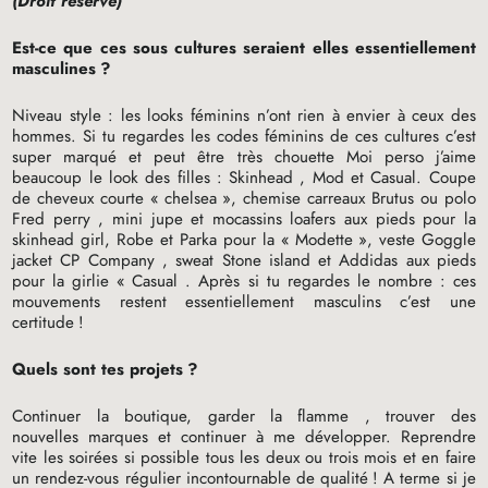
(Droit réservé)
Est-ce que ces sous cultures seraient elles essentiellement
masculines
?
Niveau style : les looks féminins n’ont rien à envier à ceux des
hommes. Si tu regardes les codes féminins de ces cultures c’est
super marqué et peut être très chouette Moi perso j’aime
beaucoup le look des filles : Skinhead , Mod et Casual. Coupe
de cheveux courte «
chelsea
», chemise carreaux Brutus ou polo
Fred perry , mini jupe et mocassins loafers aux pieds pour la
skinhead girl, Robe et Parka pour la «
Modette
», veste Goggle
jacket
CP
Company , sweat Stone island et Addidas aux pieds
pour la girlie «
Casual . Après si tu regardes le nombre : ces
mouvements restent essentiellement masculins c’est une
certitude
!
Quels sont tes projets
?
Continuer la boutique, garder la flamme , trouver des
nouvelles marques et continuer à me développer. Reprendre
vite les soirées si possible tous les deux ou trois mois et en faire
un rendez-vous régulier incontournable de qualité
! A terme si je