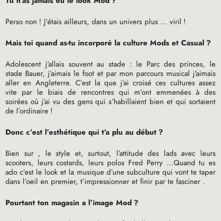
Tu n’as jamais eu le look Mod
?
Perso non
! J’étais ailleurs, dans un univers plus … viril
!
Mais toi quand as-tu incorporé la culture Mods et Casual
?
Adolescent j’allais souvent au stade : le Parc des princes, le
stade Bauer, j’aimais le foot et par mon parcours musical j’aimais
aller en Angleterre. C’est la que j’ai croisé ces cultures assez
vite par le biais de rencontres qui m’ont emmenées à des
soirées où j’ai vu des gens qui s’habillaient bien et qui sortaient
de l’ordinaire
!
Donc c’est l’esthétique qui t’a plu au début
?
Bien sur , le style et, surtout, l’attitude des lads avec leurs
scooters, leurs costards, leurs polos Fred Perry …Quand tu es
ado c’est le look et la musique d’une subculture qui vont te taper
dans l’oeil en premier, t’impressionner et finir par te fasciner .
Pourtant ton magasin a l’image Mod
?