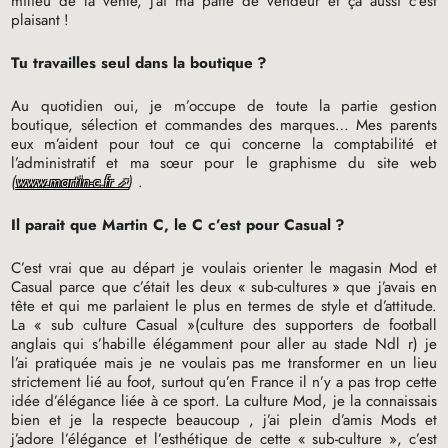
milieu de la vente, j’ai ma patte de vendeur et ça aussi c’est
plaisant
!
Tu travailles seul dans la boutique
?
Au quotidien oui, je m’occupe de toute la partie gestion
boutique, sélection et commandes des marques… Mes parents
eux m’aident pour tout ce qui concerne la comptabilité et
l’administratif et ma sœur pour le graphisme du site web
(
www.martin-c.fr
)
.
Il parait que Martin C, le C c’est pour Casual
?
C’est vrai que au départ je voulais orienter le magasin Mod et
Casual parce que c’était les deux «
sub-cultures
» que j’avais en
tête et qui me parlaient le plus en termes de style et d’attitude.
La «
sub culture Casual
»(culture des supporters de football
anglais qui s’habille élégamment pour aller au stade Ndl r) je
l’ai pratiquée mais je ne voulais pas me transformer en un lieu
strictement lié au foot, surtout qu’en France il n’y a pas trop cette
idée d’élégance liée à ce sport. La culture Mod, je la connaissais
bien et je la respecte beaucoup , j’ai plein d’amis Mods et
j’adore l’élégance et l’esthétique de cette «
sub-culture
», c’est