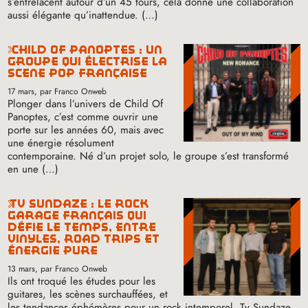
s’entrelacent autour d’un 45 tours, cela donne une collaboration
aussi élégante qu’inattendue. (…)
child of panoptes : un
groupe qui électrise la
scène pop française
17 mars
, par Franco Onweb
Plonger dans l’univers de Child Of
Panoptes, c’est comme ouvrir une
porte sur les années 60, mais avec
une énergie résolument
contemporaine. Né d’un projet solo, le groupe s’est transformé
en une (…)
tv sundaze : le rock
garage français qui
défie le temps, entre
vinyles, road trips et
énergie pure
13 mars
, par Franco Onweb
Ils ont troqué les études pour les
guitares, les scènes surchauffées, et
les tendances éphémères pour un rock intemporel. Tv Sundaze,