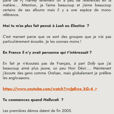
parle de Pj Harvey tellement on a peu de références en la
matière… Attention, je l’aime beaucoup et j’aime beaucoup
certains de ses albums mais il y a une espèce de mono-
référence.
Moi tu m’as plus fait pensé à
Lush
ou
Elastica
?
C’est marrant parce que ce sont des groupes que je n’ai pas
particulièrement écoutés. Je les connais moins
!
En France il n’y avait personne qui t’intéressait
?
En fait je n’écoutais pas de Français, à part
Dolly
que j’ai
beaucoup aimé plus jeune, un peu Noir Désir…. Maintenant
j’écoute des gens comme Orelsan, mais globalement je préfère
les anglo-saxons.
https://www.youtube.com/watch?v=JpEwa_kG--4
Tu commences quand
Helluvah
?
Les premières démos datent de fin 2005.