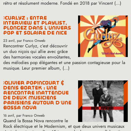
rétro et résolument moderne. Fondé en 2018 par Vincent (…)
curlyz : entre
interview et playlist,
plongez dans l’univers
pop et solaire de nice
23 avril
, par Franco Onweb
Rencontrer Curlyz, c’est découvrir
un duo niçois qui allie avec grâce
des harmonies vocales envoûtantes,
des mélodies pop élégantes et une passion contagieuse pour la
musique. Leur premier album, (…)
olivier popincourt &
denis bortek : une
rencontre inattendue
de deux musiciens
parisiens autour d’une
bossa nova
16 avril
, par Franco Onweb
Quand la Bossa Nova rencontre le
Rock électrique et le Modernism, et que deux univers musicaux