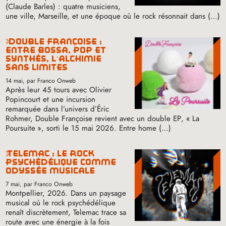
(Claude Barles) : quatre musiciens,
une ville, Marseille, et une époque où le rock résonnait dans (…)
double françoise :
entre bossa, pop et
synthés, l’alchimie
sans limites
14 mai
, par Franco Onweb
Après leur 45 tours avec Olivier
Popincourt et une incursion
remarquée dans l’univers d’Éric
Rohmer, Double Françoise revient avec un double
EP
, «
La
Poursuite
», sorti le 15 mai 2026. Entre home (…)
telemac : le rock
psychédélique comme
odyssée musicale
7 mai
, par Franco Onweb
Montpellier, 2026. Dans un paysage
musical où le rock psychédélique
renaît discrètement, Telemac trace sa
route avec une énergie à la fois