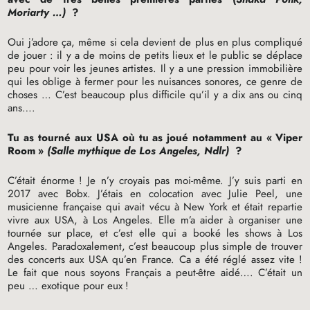
Moriarty …)
?
Oui j’adore ça, même si cela devient de plus en plus compliqué
de jouer : il y a de moins de petits lieux et le public se déplace
peu pour voir les jeunes artistes. Il y a une pression immobilière
qui les oblige à fermer pour les nuisances sonores, ce genre de
choses … C’est beaucoup plus difficile qu’il y a dix ans ou cinq
ans….
Tu as tourné aux
USA
où tu as joué notamment au «
Viper
Room
»
(Salle mythique de Los Angeles, Ndlr)
?
C’était énorme
! Je n’y croyais pas moi-même. J’y suis parti en
2017 avec Bobx. J’étais en colocation avec Julie Peel, une
musicienne française qui avait vécu à New York et était repartie
vivre aux
USA
, à Los Angeles. Elle m’a aider à organiser une
tournée sur place, et c’est elle qui a booké les shows à Los
Angeles. Paradoxalement, c’est beaucoup plus simple de trouver
des concerts aux
USA
qu’en France. Ca a été réglé assez vite
!
Le fait que nous soyons Français a peut-être aidé…. C’était un
peu … exotique pour eux
!