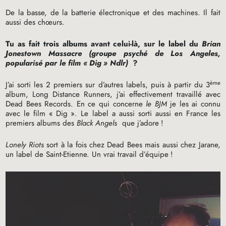
De la basse, de la batterie électronique et des machines. Il fait
aussi des chœurs.
Tu as fait trois albums avant celui-là, sur le label du
Brian
Jonestown Massacre (groupe psyché de Los Angeles,
popularisé par le film «
Dig
» Ndlr)
?
ème
J’ai sorti les 2 premiers sur d’autres labels, puis à partir du 3
album, Long Distance Runners, j’ai effectivement travaillé avec
Dead Bees Records. En ce qui concerne
le
BJM
je les ai connu
avec le film «
Dig
». Le label a aussi sorti aussi en France les
premiers albums des
Black Angels
que j’adore
!
Lonely Riots
sort à la fois chez Dead Bees mais aussi chez Jarane,
un label de Saint-Etienne. Un vrai travail d’équipe
!