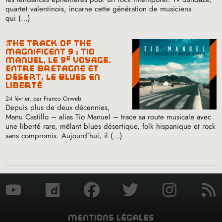
quartet valentinois, incarne cette génération de musiciens
qui (…)
the track of the
magnificent 9 : tio
e
manuel, le 9
voyage.
entre bretagne et
désert, le blues en
liberté
24 février
, par Franco Onweb
Depuis plus de deux décennies,
Manu Castillo – alias Tio Manuel – trace sa route musicale avec
une liberté rare, mêlant blues désertique, folk hispanique et rock
sans compromis. Aujourd’hui, il (…)
mentions légales