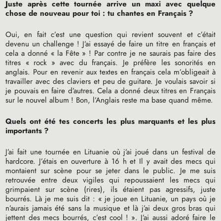
Juste après cette tournée arrive un maxi avec quelque
chose de nouveau pour toi : tu chantes en Français
?
Oui, en fait c’est une question qui revient souvent et c’était
devenu un challenge
! J’ai essayé de faire un titre en français et
cela a donné «
la Fête
»
! Par contre je ne saurais pas faire des
titres «
rock
» avec du français. Je préfère les sonorités en
anglais. Pour en revenir aux textes en français cela m’obligeait à
travailler avec des claviers et peu de guitare. Je voulais savoir si
je pouvais en faire d’autres. Cela a donné deux titres en Français
sur le nouvel album
! Bon, l’Anglais reste ma base quand même.
Quels ont été tes concerts les plus marquants et les plus
importants
?
J’ai fait une tournée en Lituanie où j’ai joué dans un festival de
hardcore. J’étais en ouverture à 16 h et Il y avait des mecs qui
montaient sur scène pour se jeter dans le public. Je me suis
retrouvée entre deux vigiles qui repoussaient les mecs qui
grimpaient sur scène (rires), ils étaient pas agressifs, juste
bourrés. Là je me suis dit : «
je joue en Lituanie, un pays où je
n’aurais jamais été sans la musique et là j’ai deux gros bras qui
jettent des mecs bourrés, c’est cool
!
». J’ai aussi adoré faire le