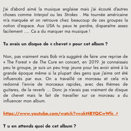
J’ai d’abord aimé la musique anglaise mais j’ai écouté d’autres
choses comme
Interpol
ou les
Strokes
. Ma tournée américaine
m’a marquée et on retrouve chez beaucoup de ces groupes la
notion d’espace. Aux
USA
tu peux te perdre, disparaitre assez
facilement …. Ca a du marquer ma musique
!
Tu avais un disque de «
chevet
» pour cet album
?
Non, pas vraiment mais Bob m’a suggéré de faire une reprise de
«
The Forest
» de
The
Cure en concert, en 2019. Je connaissais
peu le groupe, je suis un peu trop jeune pour les avoir aimé à la
grande époque même si la plupart des gens que j’aime ont été
influencés par eux. On a travaillé ce morceau et cela m’a
redonné l’envie de morceaux rapides, avec des thèmes de
guitares, de la reverb … Donc je n’avais pas vraiment de disque
de chevet mais le fait de travailler sur ce morceau a du
influencer mon album.
https://www.youtube.com/watch?v=xkNBYQCwWlc
T
u en attends quoi de cet album
?