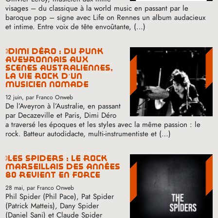
visages – du classique à la world music en passant par le
baroque pop – signe avec Life on Rennes un album audacieux
et intime. Entre voix de tête envoûtante, (…)
dimi déro : du punk
aveyronnais aux
scènes australiennes,
la vie rock d’un
musicien nomade
12 juin
, par Franco Onweb
De l’Aveyron à l’Australie, en passant
par Decazeville et Paris, Dimi Déro
a traversé les époques et les styles avec la même passion : le
rock. Batteur autodidacte, multi-instrumentiste et (…)
les spiders : le rock
marseillais des années
80 revient en force
28 mai
, par Franco Onweb
Phil Spider (Phil Pace), Pat Spider
(Patrick Matteis), Dany Spider
(Daniel Sani) et Claude Spider