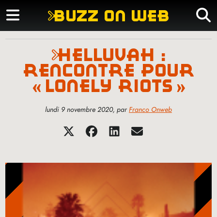
buzz on web
helluvah :
rencontre pour
«
lonely riots
»
lundi 9 novembre 2020
,
par
Franco Onweb