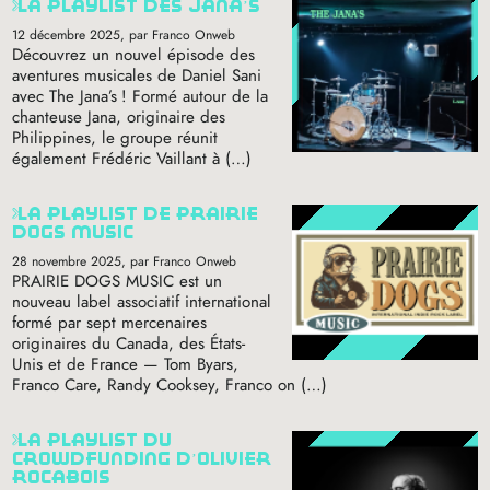
la playlist des jana’s
12 décembre 2025
, par Franco Onweb
Découvrez un nouvel épisode des
aventures musicales de Daniel Sani
avec The Jana’s
! Formé autour de la
chanteuse Jana, originaire des
Philippines, le groupe réunit
également Frédéric Vaillant à (…)
la playlist de prairie
dogs music
28 novembre 2025
, par Franco Onweb
PRAIRIE
DOGS
MUSIC
est un
nouveau label associatif international
formé par sept mercenaires
originaires du Canada, des États-
Unis et de France — Tom Byars,
Franco Care, Randy Cooksey, Franco on (…)
la playlist du
crowdfunding d’olivier
rocabois