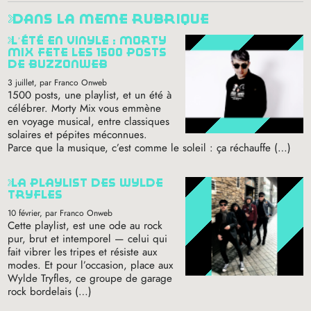
dans la même rubrique
l’été en vinyle : morty
mix fête les 1500 posts
de buzzonweb
3 juillet
, par Franco Onweb
1500 posts, une playlist, et un été à
célébrer. Morty Mix vous emmène
en voyage musical, entre classiques
solaires et pépites méconnues.
Parce que la musique, c’est comme le soleil : ça réchauffe (…)
la playlist des wylde
tryfles
10 février
, par Franco Onweb
Cette playlist, est une ode au rock
pur, brut et intemporel — celui qui
fait vibrer les tripes et résiste aux
modes. Et pour l’occasion, place aux
Wylde Tryfles, ce groupe de garage
rock bordelais (…)