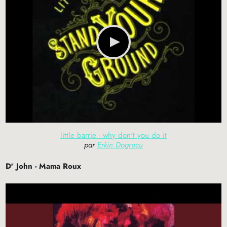
little barrie - why don't you do it
par
Erkin Dogrucu
r
D
John - Mama Roux