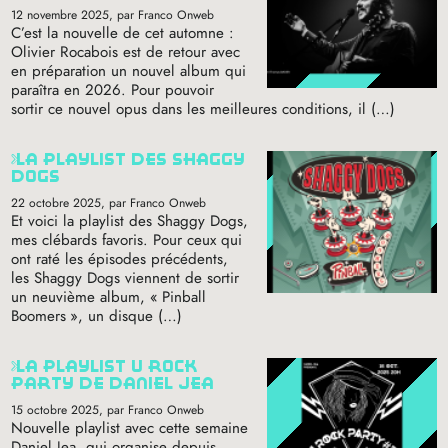
12 novembre 2025
, par Franco Onweb
C’est la nouvelle de cet automne :
Olivier Rocabois est de retour avec
en préparation un nouvel album qui
paraîtra en 2026. Pour pouvoir
sortir ce nouvel opus dans les meilleures conditions, il (…)
la playlist des shaggy
dogs
22 octobre 2025
, par Franco Onweb
Et voici la playlist des Shaggy Dogs,
mes clébards favoris. Pour ceux qui
ont raté les épisodes précédents,
les Shaggy Dogs viennent de sortir
un neuvième album, «
Pinball
Boomers
», un disque (…)
la playlist u rock
party de daniel jea
15 octobre 2025
, par Franco Onweb
Nouvelle playlist avec cette semaine
Daniel Jea, qui organise depuis