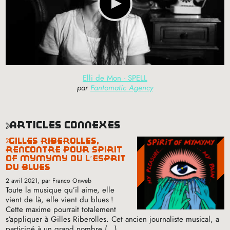
Elli de Mon - SPELL
par
Fantomatic Agency
articles connexes
gilles riberolles,
rencontre pour spirit
of mymymy ou l’esprit
du blues
2 avril 2021
, par Franco Onweb
Toute la musique qu’il aime, elle
vient de là, elle vient du blues
!
Cette maxime pourrait totalement
s’appliquer à Gilles Riberolles. Cet ancien journaliste musical, a
participé à un grand nombre (…)