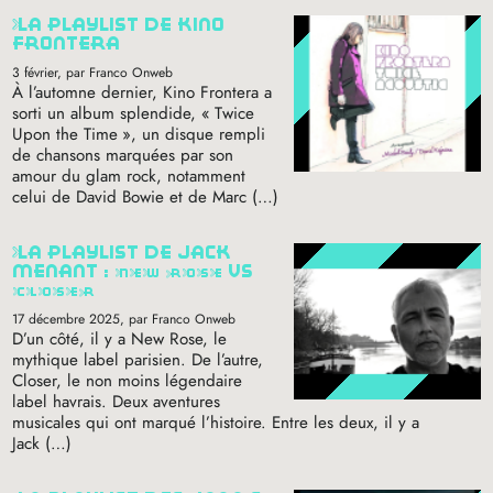
la playlist de kino
frontera
3 février
, par Franco Onweb
À l’automne dernier, Kino Frontera a
sorti un album splendide, «
Twice
Upon the Time
», un disque rempli
de chansons marquées par son
amour du glam rock, notamment
celui de David Bowie et de Marc (…)
la playlist de jack
menant :
new
rose
vs
closer
17 décembre 2025
, par Franco Onweb
D’un côté, il y a New Rose, le
mythique label parisien. De l’autre,
Closer, le non moins légendaire
label havrais. Deux aventures
musicales qui ont marqué l’histoire. Entre les deux, il y a
Jack (…)