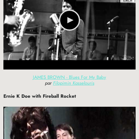
JAMES BROWN - Blues For My Baby
par
Filopimin Kasselouris
Ernie K Doe with Fireball Rocket