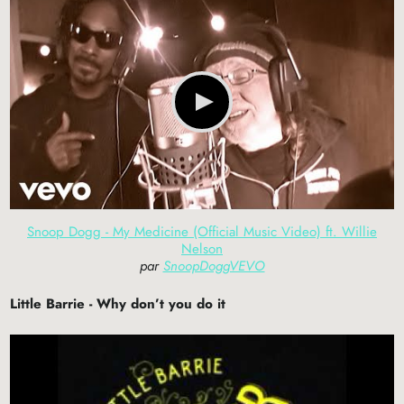
Snoop Dogg - My Medicine (Official Music Video) ft. Willie
Nelson
par
SnoopDoggVEVO
Little Barrie - Why don’t you do it