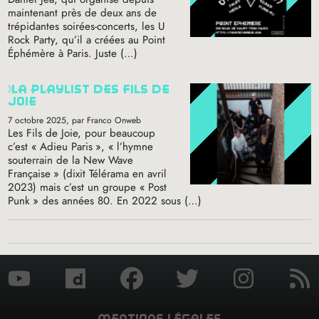
maintenant près de deux ans de
trépidantes soirées-concerts, les U
Rock Party, qu’il a créées au Point
Éphémère à Paris. Juste (…)
la playlist des fils de
joie
7 octobre 2025
, par Franco Onweb
Les Fils de Joie, pour beaucoup
c’est «
Adieu Paris
», «
l’hymne
souterrain de la New Wave
Française
» (dixit Télérama en avril
2023) mais c’est un groupe «
Post
Punk
» des années 80. En 2022 sous (…)
mentions légales