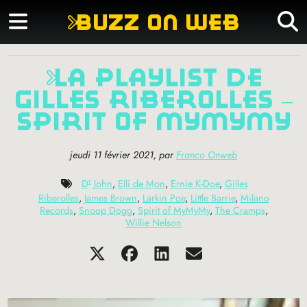
buzz on web
la playlist de
gilles riberolles –
spirit of mymymy
jeudi 11 février 2021
,
par
Franco Onweb
r
D
John
,
Elli de Mon
,
Ernie K-Doe
,
Gilles
Riberolles
,
James Brown
,
Larkin Poe
,
Little Barrie
,
Milano
Records
,
Snoop Dogg
,
Spirit of MyMyMy
,
The Cramps
,
Willie Nelson