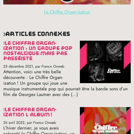
Le Chiffre Organ-Ization
articles connexes
le chiffre organ​-​
ization : un groupe pop
nostalgique mais pas
passéiste
25 décembre 2021
, par Franco Onweb
Attention, voici une très belle
découverte : Le Chiffre Organ​-​
ization
! Un groupe qui joue une
musique instrumentale pop qui pourrait être la bande sons d’un
film de Georges Lautner avec des (…)
le chiffre organ-
ization l’album
!
26 avril 2022
, par Franco Onweb
L’hiver dernier, je vous avais
présenté le Chiffre Organ-ization, un