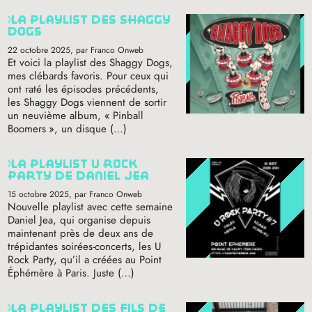
la playlist des shaggy
dogs
22 octobre 2025
, par Franco Onweb
Et voici la playlist des Shaggy Dogs,
mes clébards favoris. Pour ceux qui
ont raté les épisodes précédents,
les Shaggy Dogs viennent de sortir
un neuvième album, «
Pinball
Boomers
», un disque (…)
la playlist u rock
party de daniel jea
15 octobre 2025
, par Franco Onweb
Nouvelle playlist avec cette semaine
Daniel Jea, qui organise depuis
maintenant près de deux ans de
trépidantes soirées-concerts, les U
Rock Party, qu’il a créées au Point
Éphémère à Paris. Juste (…)
la playlist des fils de