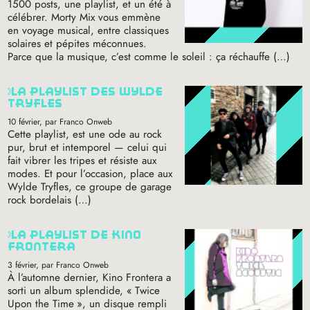
1500 posts, une playlist, et un été à
célébrer. Morty Mix vous emmène
en voyage musical, entre classiques
solaires et pépites méconnues.
Parce que la musique, c’est comme le soleil : ça réchauffe (…)
la playlist des wylde
tryfles
10 février
, par Franco Onweb
Cette playlist, est une ode au rock
pur, brut et intemporel — celui qui
fait vibrer les tripes et résiste aux
modes. Et pour l’occasion, place aux
Wylde Tryfles, ce groupe de garage
rock bordelais (…)
la playlist de kino
frontera
3 février
, par Franco Onweb
À l’automne dernier, Kino Frontera a
sorti un album splendide, «
Twice
Upon the Time
», un disque rempli