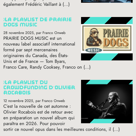
également Frédéric Vaillant à (…)
la playlist de prairie
dogs music
28 novembre 2025
, par Franco Onweb
PRAIRIE
DOGS
MUSIC
est un
nouveau label associatif international
formé par sept mercenaires
originaires du Canada, des États-
Unis et de France — Tom Byars,
Franco Care, Randy Cooksey, Franco on (…)
la playlist du
crowdfunding d’olivier
rocabois
12 novembre 2025
, par Franco Onweb
C’est la nouvelle de cet automne :
Olivier Rocabois est de retour avec
en préparation un nouvel album qui
paraîtra en 2026. Pour pouvoir
sortir ce nouvel opus dans les meilleures conditions, il (…)