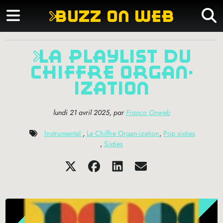
buzz on web
la playlist du
chiffre organ-
ization
lundi 21 avril 2025
,
par
Franco Onweb
Instrumental
,
Le Chiffre Organ​-​ization
,
Pop sixties
,
Sixties