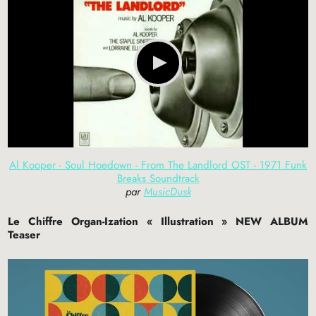
Al Kooper - Soul Hoedown - From The Landlord OST - 1971 Funk
Breaks Soundtrack
par
MusicDusk
Le Chiffre Organ-Ization «
Illustration
»
NEW
ALBUM
Teaser