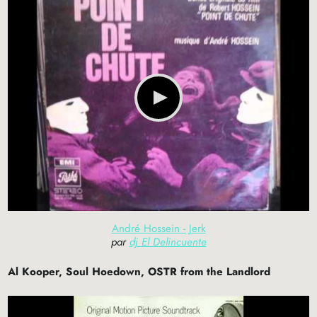
André Hossein - Jerk
par
dj El Delincuente
Al Kooper, Soul Hoedown,
OSTR
from the Landlord