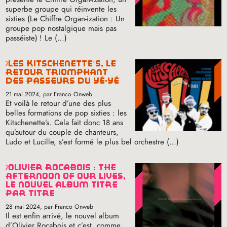
superbe groupe qui réinvente les
sixties (Le Chiffre Organ​-​ization : Un
groupe pop nostalgique mais pas
passéiste)
! Le (…)
les kitschenette’s, le
retour triomphant
des passeurs du yé-yé
21 mai 2024
, par Franco Onweb
Et voilà le retour d’une des plus
belles formations de pop sixties : les
Kitschenette’s. Cela fait donc 18 ans
qu’autour du couple de chanteurs,
Ludo et Lucille, s’est formé le plus bel orchestre (…)
olivier rocabois : the
afternoon of our lives,
le nouvel album titre
par titre
28 mai 2024
, par Franco Onweb
Il est enfin arrivé, le nouvel album
d’Olivier Rocabois et c’est, comme