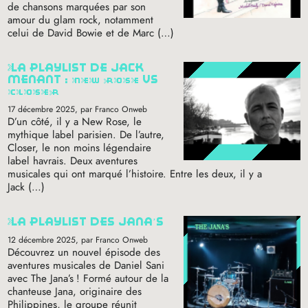
de chansons marquées par son
amour du glam rock, notamment
celui de David Bowie et de Marc (…)
la playlist de jack
menant :
new
rose
vs
closer
17 décembre 2025
, par Franco Onweb
D’un côté, il y a New Rose, le
mythique label parisien. De l’autre,
Closer, le non moins légendaire
label havrais. Deux aventures
musicales qui ont marqué l’histoire. Entre les deux, il y a
Jack (…)
la playlist des jana’s
12 décembre 2025
, par Franco Onweb
Découvrez un nouvel épisode des
aventures musicales de Daniel Sani
avec The Jana’s
! Formé autour de la
chanteuse Jana, originaire des
Philippines, le groupe réunit