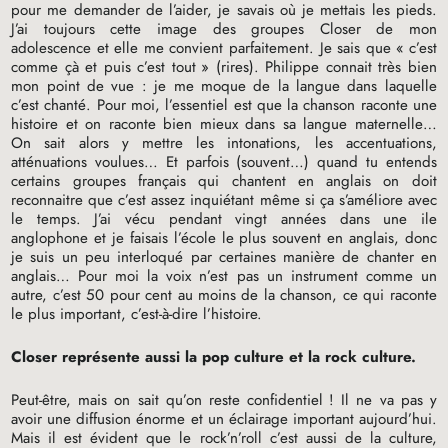
pour me demander de l’aider, je savais où je mettais les pieds.
J’ai toujours cette image des groupes Closer de mon
adolescence et elle me convient parfaitement. Je sais que «
c’est
comme çà et puis c’est tout
» (rires). Philippe connait très bien
mon point de vue : je me moque de la langue dans laquelle
c’est chanté. Pour moi, l’essentiel est que la chanson raconte une
histoire et on raconte bien mieux dans sa langue maternelle…
On sait alors y mettre les intonations, les accentuations,
atténuations voulues… Et parfois (souvent…) quand tu entends
certains groupes français qui chantent en anglais on doit
reconnaitre que c’est assez inquiétant même si ça s’améliore avec
le temps. J’ai vécu pendant vingt années dans une ile
anglophone et je faisais l’école le plus souvent en anglais, donc
je suis un peu interloqué par certaines manière de chanter en
anglais… Pour moi la voix n’est pas un instrument comme un
autre, c’est 50 pour cent au moins de la chanson, ce qui raconte
le plus important, c’est-à-dire l’histoire.
Closer représente aussi la pop culture et la rock culture.
Peut-être, mais on sait qu’on reste confidentiel
! Il ne va pas y
avoir une diffusion énorme et un éclairage important aujourd’hui.
Mais il est évident que le rock’n’roll c’est aussi de la culture,