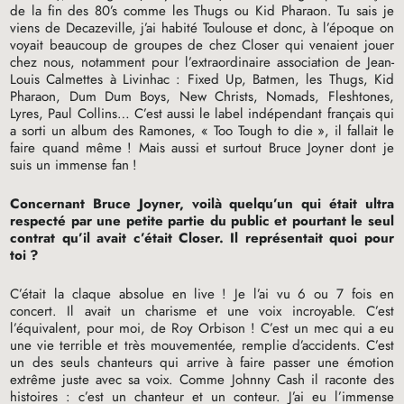
de la fin des 80’s comme les Thugs ou Kid Pharaon. Tu sais je
viens de Decazeville, j’ai habité Toulouse et donc, à l’époque on
voyait beaucoup de groupes de chez Closer qui venaient jouer
chez nous, notamment pour l’extraordinaire association de Jean-
Louis Calmettes à Livinhac : Fixed Up, Batmen, les Thugs, Kid
Pharaon, Dum Dum Boys, New Christs, Nomads, Fleshtones,
Lyres, Paul Collins… C’est aussi le label indépendant français qui
a sorti un album des Ramones, «
Too Tough to die
», il fallait le
faire quand même
! Mais aussi et surtout Bruce Joyner dont je
suis un immense fan
!
Concernant Bruce Joyner, voilà quelqu’un qui était ultra
respecté par une petite partie du public et pourtant le seul
contrat qu’il avait c’était Closer. Il représentait quoi pour
toi
?
C’était la claque absolue en live
! Je l’ai vu 6 ou 7 fois en
concert. Il avait un charisme et une voix incroyable. C’est
l’équivalent, pour moi, de Roy Orbison
! C’est un mec qui a eu
une vie terrible et très mouvementée, remplie d’accidents. C’est
un des seuls chanteurs qui arrive à faire passer une émotion
extrême juste avec sa voix. Comme Johnny Cash il raconte des
histoires : c’est un chanteur et un conteur. J’ai eu l’immense