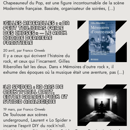
Chapeauneuf du Pop, est une figure incontournable de la scène
Moderniste française. Bassiste, organisateur de soirées, (…)
gilles riberolles : «
on
peut toujours faire
des choses
» — le rock
comme dernière
frontière
20 avril
, par Franco Onweb
Il y a ceux qui écrivent l’histoire du
rock, et ceux qui l’incarnent. Gilles
Riberolles fait les deux. Dans «
Mémoires d’outre rock
», il
exhume des époques où la musique était une aventure, pas (…)
lo spider : 30 ans de
rock’n’roll brut,
entre garage punk et
studio analogique
19 mars
, par Franco Onweb
De Toulouse aux scènes
underground, Laurent «
Lo Spider
»
incarne l’esprit
DIY
du rock’n’roll.