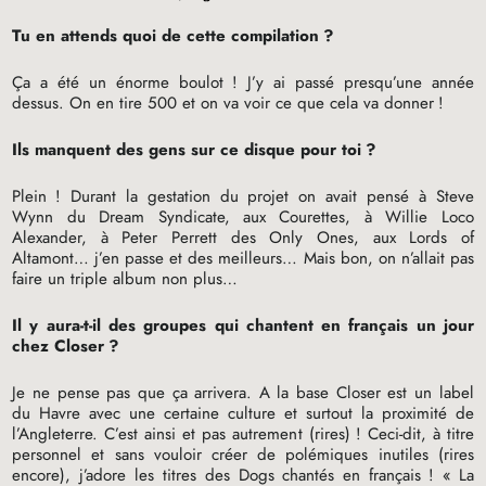
Tu en attends quoi de cette compilation
?
Ça a été un énorme boulot
! J’y ai passé presqu’une année
dessus. On en tire 500 et on va voir ce que cela va donner
!
Ils manquent des gens sur ce disque pour toi
?
Plein
! Durant la gestation du projet on avait pensé à Steve
Wynn du Dream Syndicate, aux Courettes, à Willie Loco
Alexander, à Peter Perrett des Only Ones, aux Lords of
Altamont… j’en passe et des meilleurs… Mais bon, on n’allait pas
faire un triple album non plus…
Il y aura-t-il des groupes qui chantent en français un jour
chez Closer
?
Je ne pense pas que ça arrivera. A la base Closer est un label
du Havre avec une certaine culture et surtout la proximité de
l’Angleterre. C’est ainsi et pas autrement (rires)
! Ceci-dit, à titre
personnel et sans vouloir créer de polémiques inutiles (rires
encore), j’adore les titres des Dogs chantés en français
! «
La