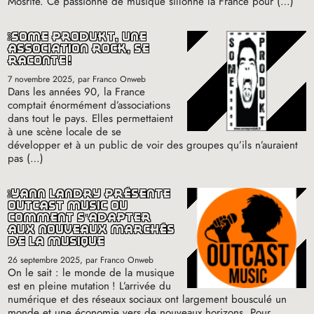
Mosrite. Ce passionné de musique sillonne la France pour (…)
some produkt, une
association rock, se
raconte
!
7 novembre 2025
, par Franco Onweb
Dans les années 90, la France
comptait énormément d’associations
dans tout le pays. Elles permettaient
à une scène locale de se
développer et à un public de voir des groupes qu’ils n’auraient
pas (…)
yann landry présente
outcast music où
comment s’adapter
aux nouveaux marchés
de la musique
26 septembre 2025
, par Franco Onweb
On le sait : le monde de la musique
est en pleine mutation
! L’arrivée du
numérique et des réseaux sociaux ont largement bousculé un
monde et une économie vers de nouveaux horizons. Pour