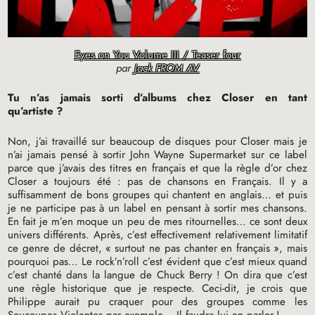
Eyes on You Volume III / Teaser four
par
Jack FROM AV
Tu n’as jamais sorti d’albums chez Closer en tant
qu’artiste
?
Non, j’ai travaillé sur beaucoup de disques pour Closer mais je
n’ai jamais pensé à sortir John Wayne Supermarket sur ce label
parce que j’avais des titres en français et que la règle d’or chez
Closer a toujours été : pas de chansons en Français. Il y a
suffisamment de bons groupes qui chantent en anglais… et puis
je ne participe pas à un label en pensant à sortir mes chansons.
En fait je m’en moque un peu de mes ritournelles… ce sont deux
univers différents. Après, c’est effectivement relativement limitatif
ce genre de décret, «
surtout ne pas chanter en français
», mais
pourquoi pas… Le rock’n’roll c’est évident que c’est mieux quand
c’est chanté dans la langue de Chuck Berry
! On dira que c’est
une règle historique que je respecte. Ceci-dit, je crois que
Philippe aurait pu craquer pour des groupes comme les
Soucoupes Violentes par exemple… Il faudra lui en parler
!