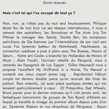
Droits réservés
Mais c’est toi qui t’es occupé de tout ça
?
Non, non, je n’étais pas du tout seul heureusement, Philippe
faisait feu de tout bois via ses réseaux internationaux, il nous a
ramené des australiens, les Sunnyboys et The Aints (via Tim
Pittman le manager des Saints), Gentle Ben, les somptueux
autrichiens de Die Kammer par l’intermédiaire de son vieil ami
Lucas Fox (premier batteur de Motorhead), Nachtcassie, sa
connection suédoise a joué à plein avec The Bwanas, Moons of
Saturn… Notre ami Cooke a branché les Hollandais de Miners of
Muzo
; Alain Feydri, l’écrivain rebelle du Périgord, nous a
ramenés les Espagnols de Los Tupper
; Gilles Meursault nous a
proposé l’excellent My Girlfriend is a Nurse, Tio Manuel a
contacté son vieux copain James Leg … Rapidement l’album
simple est devenu double parce qu’on recevait des titres de
partout. Bien entendu, j’ai aussi placé quelques artistes qui me
tenaient particulièrement à cœur : 22 Pistepirkko, Bad Wheels,
Bruce Joyner pour le dernier morceau qu’il n’ait jamais sorti, les
fantastiques Lemonmnm (le groupe de Tom Byars) d’Atlanta sur
lequel je travaille le mixage du premier album depuis près d’un
an, Dynamite Shakers et nos chouchous de Périgueux : Doum