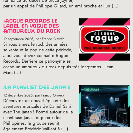
l’annonce du décès de Bruce Joyner,
par un appel de Philippe Gilard, un ami proche et l’un (…)
rogue records le
label en vogue des
amoureux du rock
19 septembre 2025
, par Franco Onweb
Si vous aimez le rock des années
soixante et la pop de cette période,
alors vous devez connaître Rogue
Records. Derrière ce patronyme se
cache un amoureux du rock depuis très longtemps : Jean-
Marc (…)
la playlist des jana’s
12 décembre 2025
, par Franco Onweb
Découvrez un nouvel épisode des
aventures musicales de Daniel Sani
avec The Jana’s
! Formé autour de la
chanteuse Jana, originaire des
Philippines, le groupe réunit
également Frédéric Vaillant à (…)