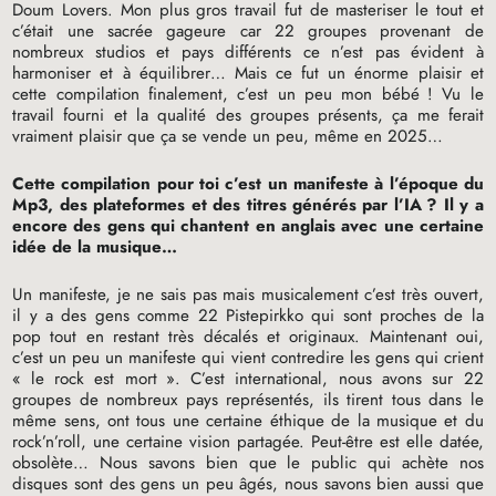
Doum Lovers. Mon plus gros travail fut de masteriser le tout et
c’était une sacrée gageure car 22 groupes provenant de
nombreux studios et pays différents ce n’est pas évident à
harmoniser et à équilibrer… Mais ce fut un énorme plaisir et
cette compilation finalement, c’est un peu mon bébé
! Vu le
travail fourni et la qualité des groupes présents, ça me ferait
vraiment plaisir que ça se vende un peu, même en 2025…
Cette compilation pour toi c’est un manifeste à l’époque du
Mp3, des plateformes et des titres générés par l’
IA
? Il y a
encore des gens qui chantent en anglais avec une certaine
idée de la musique…
Un manifeste, je ne sais pas mais musicalement c’est très ouvert,
il y a des gens comme 22 Pistepirkko qui sont proches de la
pop tout en restant très décalés et originaux. Maintenant oui,
c’est un peu un manifeste qui vient contredire les gens qui crient
«
le rock est mort
». C’est international, nous avons sur 22
groupes de nombreux pays représentés, ils tirent tous dans le
même sens, ont tous une certaine éthique de la musique et du
rock’n’roll, une certaine vision partagée. Peut-être est elle datée,
obsolète… Nous savons bien que le public qui achète nos
disques sont des gens un peu âgés, nous savons bien aussi que