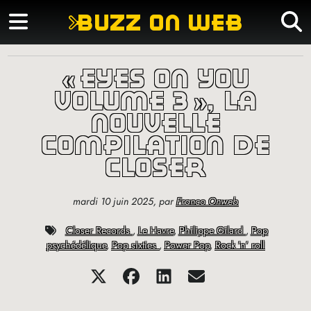
buzz on web
«
eyes on you
volume 3
», la
nouvelle
compilation de
closer
mardi 10 juin 2025
,
par
Franco Onweb
Closer Records
,
Le Havre
,
Philippe Gilard
,
Pop
psychédélique
,
Pop sixties
,
Power Pop
,
Rock ’n’ roll