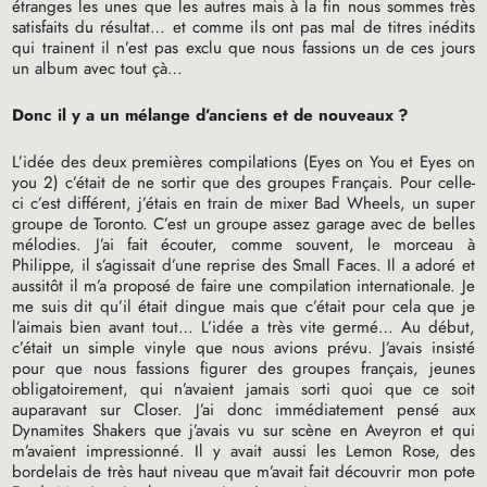
étranges les unes que les autres mais à la fin nous sommes très
satisfaits du résultat… et comme ils ont pas mal de titres inédits
qui trainent il n’est pas exclu que nous fassions un de ces jours
un album avec tout çà…
Donc il y a un mélange d’anciens et de nouveaux
?
L’idée des deux premières compilations (Eyes on You et Eyes on
you 2) c’était de ne sortir que des groupes Français. Pour celle-
ci c’est différent, j’étais en train de mixer Bad Wheels, un super
groupe de Toronto. C’est un groupe assez garage avec de belles
mélodies. J’ai fait écouter, comme souvent, le morceau à
Philippe, il s’agissait d’une reprise des Small Faces. Il a adoré et
aussitôt il m’a proposé de faire une compilation internationale. Je
me suis dit qu’il était dingue mais que c’était pour cela que je
l’aimais bien avant tout… L’idée a très vite germé… Au début,
c’était un simple vinyle que nous avions prévu. J’avais insisté
pour que nous fassions figurer des groupes français, jeunes
obligatoirement, qui n’avaient jamais sorti quoi que ce soit
auparavant sur Closer. J’ai donc immédiatement pensé aux
Dynamites Shakers que j’avais vu sur scène en Aveyron et qui
m’avaient impressionné. Il y avait aussi les Lemon Rose, des
bordelais de très haut niveau que m’avait fait découvrir mon pote