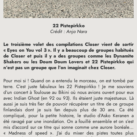
22 Pistepirkko
Crédit : Anja Nara
Le troisième volet des compilations Closer vient de sortir
«
Eyes on You vol 3
». Il y a beaucoup de groupes habitués
de Closer et puis il y a des groupes comme les Dynamite
Shakers ou les Doum Doum Lovers et 22 Pistepirkko qui
n’est pas un groupe que l’on imaginait chez Closer.
Pour moi si
! Quand on a entendu le morceau, on est tombé par
terre. C’est juste fabuleux les 22 Pistepirkko
! Je me souviens
d’un concert à Toulouse au Bikini où nous avions ouvert pour eux
avec Indian Ghost (en 92 ou 93). Ils étaient juste majestueux. Là
aussi je suis très fier de pouvoir récupérer un titre de ce groupe
finlandais dont je suis fan depuis plus de 30 ans. Ca été
compliqué, pour la petite histoire, le studio d’Asko Keranen a
été ravagé par une inondation. On a fouillé ensemble et on s’est
mis d’accord sur ce titre qui sonne comme une aurore boréale…
«
Madness of speed
». J’ai du mixer des pistes toutes plus