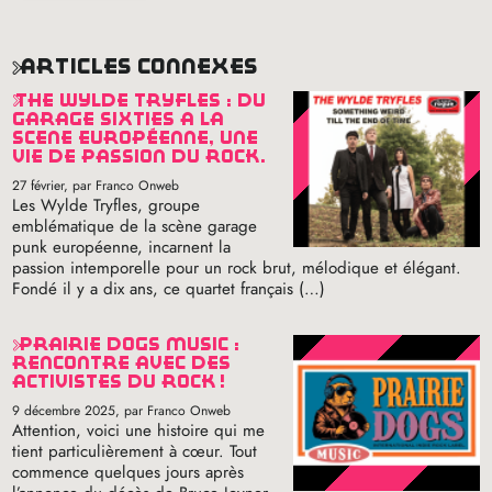
articles connexes
the wylde tryfles : du
garage sixties à la
scène européenne, une
vie de passion du rock.
27 février
, par Franco Onweb
Les Wylde Tryfles, groupe
emblématique de la scène garage
punk européenne, incarnent la
passion intemporelle pour un rock brut, mélodique et élégant.
Fondé il y a dix ans, ce quartet français (…)
prairie dogs music :
rencontre avec des
activistes du rock
!
9 décembre 2025
, par Franco Onweb
Attention, voici une histoire qui me
tient particulièrement à cœur. Tout
commence quelques jours après