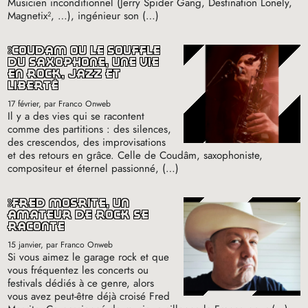
Musicien inconditionnel (Jerry Spider Gang, Destination Lonely,
Magnetix², …), ingénieur son (…)
coudâm ou le souffle
du saxophone, une vie
en rock, jazz et
liberté
17 février
, par Franco Onweb
Il y a des vies qui se racontent
comme des partitions : des silences,
des crescendos, des improvisations
et des retours en grâce. Celle de Coudâm, saxophoniste,
compositeur et éternel passionné, (…)
fred mosrite, un
amateur de rock se
raconte
15 janvier
, par Franco Onweb
Si vous aimez le garage rock et que
vous fréquentez les concerts ou
festivals dédiés à ce genre, alors
vous avez peut-être déjà croisé Fred