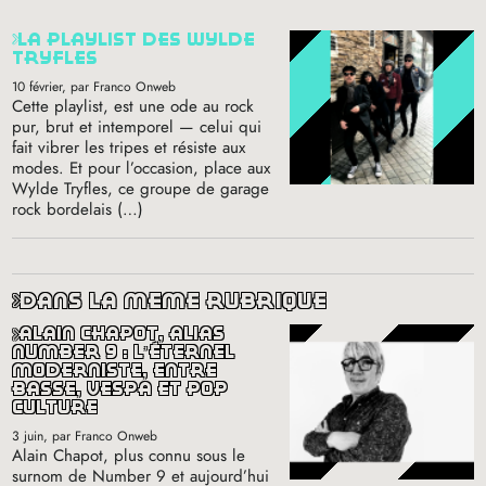
la playlist des wylde
tryfles
10 février
, par Franco Onweb
Cette playlist, est une ode au rock
pur, brut et intemporel — celui qui
fait vibrer les tripes et résiste aux
modes. Et pour l’occasion, place aux
Wylde Tryfles, ce groupe de garage
rock bordelais (…)
dans la même rubrique
alain chapot, alias
number 9 : l’éternel
moderniste, entre
basse, vespa et pop
culture
3 juin
, par Franco Onweb
Alain Chapot, plus connu sous le
surnom de Number 9 et aujourd’hui