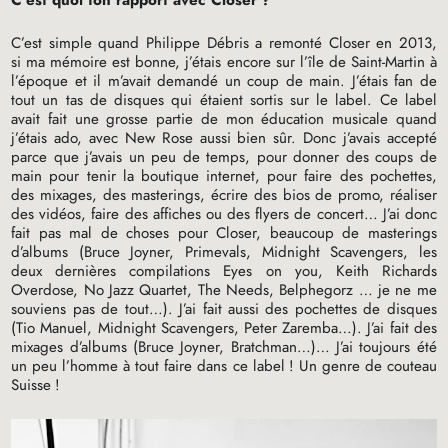
C’est quoi ton rapport avec Closer
?
C’est simple quand Philippe Débris a remonté Closer en 2013,
si ma mémoire est bonne, j’étais encore sur l’île de Saint-Martin à
l’époque et il m’avait demandé un coup de main. J’étais fan de
tout un tas de disques qui étaient sortis sur le label. Ce label
avait fait une grosse partie de mon éducation musicale quand
j’étais ado, avec New Rose aussi bien sûr. Donc j’avais accepté
parce que j’avais un peu de temps, pour donner des coups de
main pour tenir la boutique internet, pour faire des pochettes,
des mixages, des masterings, écrire des bios de promo, réaliser
des vidéos, faire des affiches ou des flyers de concert… J’ai donc
fait pas mal de choses pour Closer, beaucoup de masterings
d’albums (Bruce Joyner, Primevals, Midnight Scavengers, les
deux dernières compilations Eyes on you, Keith Richards
Overdose, No Jazz Quartet, The Needs, Belphegorz … je ne me
souviens pas de tout…). J’ai fait aussi des pochettes de disques
(Tio Manuel, Midnight Scavengers, Peter Zaremba…). J’ai fait des
mixages d’albums (Bruce Joyner, Bratchman…)… J’ai toujours été
un peu l’homme à tout faire dans ce label
! Un genre de couteau
Suisse
!