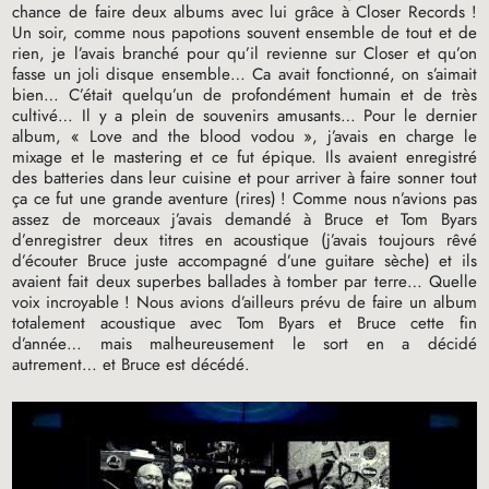
chance de faire deux albums avec lui grâce à Closer Records
!
Un soir, comme nous papotions souvent ensemble de tout et de
rien, je l’avais branché pour qu’il revienne sur Closer et qu’on
fasse un joli disque ensemble… Ca avait fonctionné, on s’aimait
bien… C’était quelqu’un de profondément humain et de très
cultivé… Il y a plein de souvenirs amusants… Pour le dernier
album, «
Love and the blood vodou
», j’avais en charge le
mixage et le mastering et ce fut épique. Ils avaient enregistré
des batteries dans leur cuisine et pour arriver à faire sonner tout
ça ce fut une grande aventure (rires)
! Comme nous n’avions pas
assez de morceaux j’avais demandé à Bruce et Tom Byars
d’enregistrer deux titres en acoustique (j’avais toujours rêvé
d’écouter Bruce juste accompagné d’une guitare sèche) et ils
avaient fait deux superbes ballades à tomber par terre… Quelle
voix incroyable
! Nous avions d’ailleurs prévu de faire un album
totalement acoustique avec Tom Byars et Bruce cette fin
d’année… mais malheureusement le sort en a décidé
autrement… et Bruce est décédé.