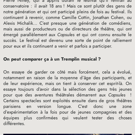
Pierre Niney, qui a appris durant le festival qu’il rentrait au
conservatoire : il avait 18 ans
! Mais ce sont plutôt des gens de
notre génération et qui ont participé pleins de fois au festival. Ils
continuent à revenir, comme Camille Cottin, Jonathan Cohen, ou
Alexis Michalik… C’est presque une génération de comédiens,
mais aussi de producteurs ou de directeurs de théâtre, qui ont
émergé parallèlement aux
Capsules
et qui ont connu ensuite le
succès. Le festival est devenu une sorte de point de ralliement
pour eux et ils continuent a venir et parfois a participer.
On peut comparer ça à un Tremplin musical
?
On essaye de garder ce côté mais forcément, cela a évolué,
notamment en raison de la moyenne d’âge des participants, et
de leur expérience, mais on tient à conserver cet esprit-là. On
essaye toujours d’avoir dans la sélection des gens très jeunes
pour que des aventures théâtrales démarrent aux
Capsules
!
Certains spectacles sont exploités ensuite dans de gros théâtres
parisiens en version longue. C’est donc une zone
d’expérimentation à la fois pour de jeunes compagnies et des
équipes plus confirmées qui veulent tester des choses
différentes.