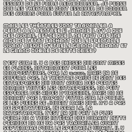
essaye de se faire rembourser. je pense
que les théâtres vont essayer de donner
des avoirs pour éviter la catastrophe.
mais les théâtres vont travailler à
perte à la rentrée si jamais il n’y a que
des avoirs. est-ce que il ne faut pas une
aide de l’état sachant que le spectacle
vivant risque d’être le grand perdant et
le grand oublié de cette crise
?
c’est sûr
! il y a des choses qui sont mises
en places, notamment pour les
compositeurs, par la
sacd
, mais ça ne
suffira pas. le théâtre privé ce sont des
entreprises qui vont avoir des pertes
comme toutes les entreprises. on peut
espérer des aides d’urgence, mais on ne
connaît pas l’impact futur sur le public.
si les pièces se jouent mais qu’il n’y a pas
de spectateurs, ce sera là, la
catastrophe. c’est ça qui fait le plus
peur
! on a tous intégré que durant cette
période on ne va pas travailler avant
septembre pour le spectacle vivant. il y