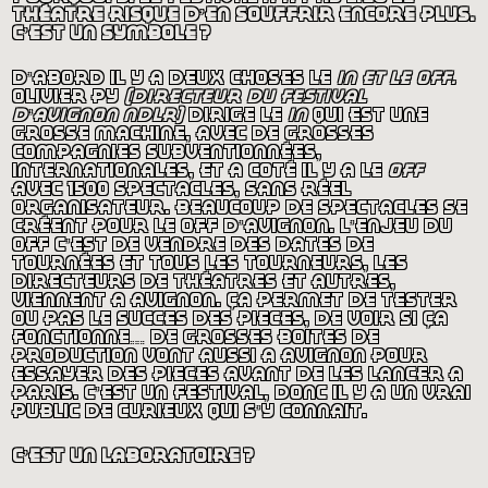
théâtre risque d’en souffrir encore plus.
c’est un symbole
?
d’abord il y a deux choses le
in et le off.
olivier py
(directeur du festival
d’avignon ndlr)
dirige le
in
qui est une
grosse machine, avec de grosses
compagnies subventionnées,
internationales, et à côté il y a le
off
avec 1500 spectacles, sans réel
organisateur. beaucoup de spectacles se
créent pour le off d’avignon. l’enjeu du
off c’est de vendre des dates de
tournées et tous les tourneurs, les
directeurs de théâtres et autres,
viennent à avignon. ça permet de tester
ou pas le succès des pièces, de voir si ça
fonctionne… de grosses boites de
production vont aussi à avignon pour
essayer des pièces avant de les lancer à
paris. c’est un festival, donc il y a un vrai
public de curieux qui s’y connaît.
c’est un laboratoire
?