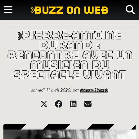
buzz on web
pierre-antoine
durand :
rencontre avec un
musicien du
spectacle vivant
samedi 11 avril 2020
,
par
Franco Onweb