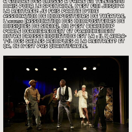
a encore des choses à faire en télévision
mais pour le spectacle, c’est fini jusqu’à
la rentrée
! je fais partie d’une
association de compositeurs de théâtre,
l’
acms
(association des compositeurs de
musiques de scène). on s’est beaucoup
parlé dernièrement et franchement
notre grosse inquiétude est là : il y aura-
t-il des salles remplies à la rentrée
? et
ça, ce n’est pas quantifiable.