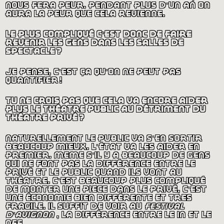
nous fera peur. pendant plus d’un an on
aura la peur que cela revienne.
le plus compliqué c’est donc de faire
revenir les gens dans les salles de
spectacle
?
je pense, c’est ça qu’on ne peut pas
quantifier
!
tu ne crois pas que cela va encore aider
plus le théâtre public au détriment du
théâtre privé
?
naturellement le public va s’en sortir
beaucoup mieux. l’état va les aider en
premier. même s’il y a beaucoup de gens
qui ne font pas la différence entre le
privé et le public quand ils vont au
théâtre. c’est beaucoup plus compliqué
de monter une pièce dans le privé, c’est
une économie bien différente et très
fragile. il suffit de voir au
festival
d’avignon
, la différence entre le in et le
off.