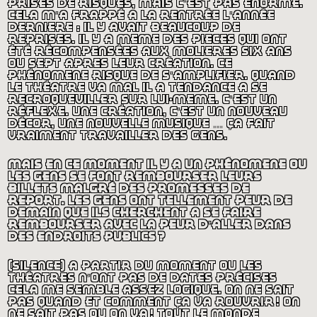
prises de risques, mais c’est pas énorme.
cela m’a frappé à la rentrée l’année
dernière : il y avait beaucoup de
reprises. il y a même des pièces qui ont
été récompensées aux molières six ans
ou sept après leur création. ce
phénomène risque de s’amplifier. quand
le théâtre va mal il a tendance à se
recroqueviller sur lui-même. c’est un
réflexe. une création, c’est un nouveau
décor, une nouvelle musique … ça fait
vraiment travailler des gens.
mais en ce moment il y a un phénomène où
les gens se font rembourser leurs
billets malgré des promesses de
report. les gens ont tellement peur de
demain que ils cherchent à se faire
rembourser avec la peur d’aller dans
des endroits publics
?
(silence) a partir du moment où les
théâtres n’ont pas de dates précises
cela me semble assez logique. on ne sait
pas quand et comment ça va rouvrir
! on
ne sait pas où on va
! tout le monde