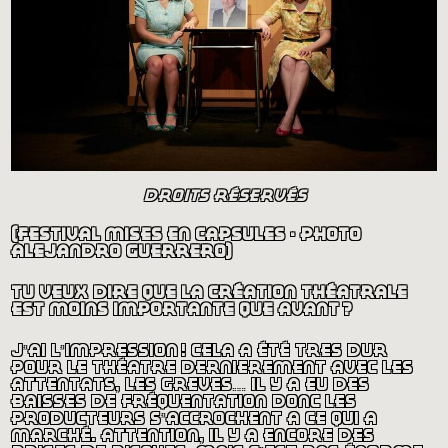
droits réservés
(festival mises en capsules - photo
alejandro guerrero)
tu veux dire que la création théâtrale
est moins importante que avant
?
j’ai l’impression
! cela a été très dur
pour le théâtre dernièrement avec les
attentats, les grèves… il y a eu des
baisses de fréquentation donc les
producteurs s’accrochent à ce qui a
marché. attention, il y a encore des