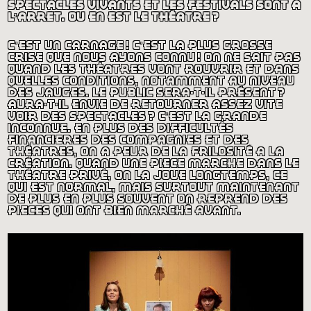
spectacles vivants et les festivals sont à
l’arrêt. ou en est le théâtre
?
c’est un carnage
! c’est la plus grosse
crise que nous ayons connu
! on ne sait pas
quand les théâtres vont rouvrir et dans
quelles conditions, notamment au niveau
des jauges. le public sera-t-il présent
?
aura-t-il envie de retourner assez vite
voir des spectacles
? c’est la grande
inconnue. en plus des difficultés
financières des compagnies et des
théâtres, on a peur de la frilosité à la
création. quand une pièce marche dans le
théâtre privé, on la joue longtemps, ce
qui est normal, mais surtout maintenant
de plus en plus souvent on reprend des
pièces qui ont bien marché avant.