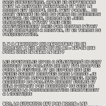
sans subventions. après en septembre
c’est la rentrée théâtrale et tout le
monde est occupé. noel c’est pareil… on
avait essayé en 2011 de faire un deuxième
festival en hiver, comme les jeux
olympiques, c’était très bien
artistiquement mais par contre c’était
plus compliqué à monter, et en terme de
fréquentation.
il y a beaucoup qui reportent en ce
moment à six mois ou un an : est-ce que
pour vous ce sera le cas
?
les spectacles qu’on a sélectionné ce sont
souvent des projets qui ont été adaptés
pour le festival et on espère que ces
pièces seront montées dans l’année .je
pense qu’on reprendra certaines. mais
beaucoup de projets auront évolué et
cela n’aurait pas beaucoup de sens de
refaire la programmation exactement
à l’identique
bon, la situation est pas bonne : les