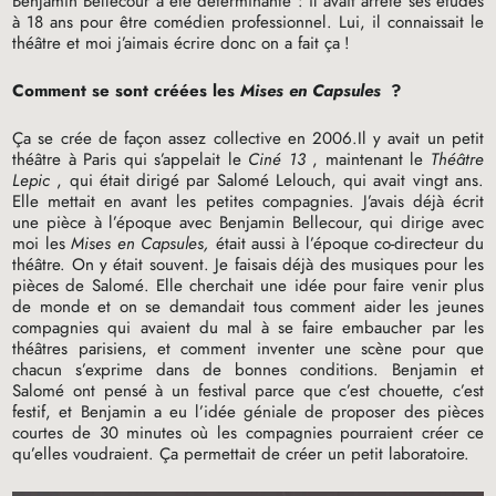
Benjamin Bellecour a été déterminante : il avait arrêté ses études
à 18 ans pour être comédien professionnel. Lui, il connaissait le
théâtre et moi j’aimais écrire donc on a fait ça
!
Comment se sont créées les
Mises en Capsules
?
Ça se crée de façon assez collective en 2006.Il y avait un petit
théâtre à Paris qui s’appelait le
Ciné 13
, maintenant le
Théâtre
Lepic
, qui était dirigé par Salomé Lelouch, qui avait vingt ans.
Elle mettait en avant les petites compagnies. J’avais déjà écrit
une pièce à l’époque avec Benjamin Bellecour, qui dirige avec
moi les
Mises en Capsules,
était aussi à l’époque co-directeur du
théâtre. On y était souvent. Je faisais déjà des musiques pour les
pièces de Salomé. Elle cherchait une idée pour faire venir plus
de monde et on se demandait tous comment aider les jeunes
compagnies qui avaient du mal à se faire embaucher par les
théâtres parisiens, et comment inventer une scène pour que
chacun s’exprime dans de bonnes conditions. Benjamin et
Salomé ont pensé à un festival parce que c’est chouette, c’est
festif, et Benjamin a eu l’idée géniale de proposer des pièces
courtes de 30 minutes où les compagnies pourraient créer ce
qu’elles voudraient. Ça permettait de créer un petit laboratoire.