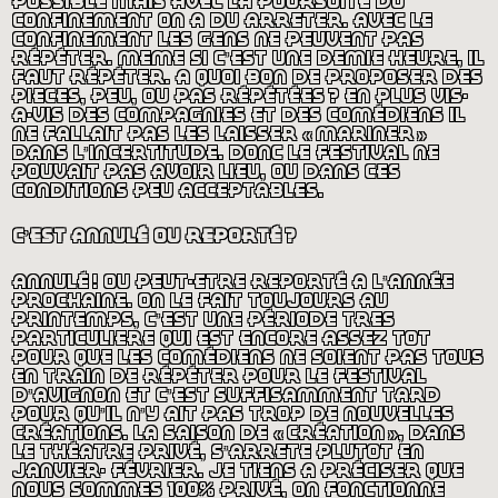
possible mais avec la poursuite du
confinement on a dû arrêter. avec le
confinement les gens ne peuvent pas
répéter. même si c’est une demie heure, il
faut répéter. a quoi bon de proposer des
pièces, peu, ou pas répétées
? en plus vis-
à-vis des compagnies et des comédiens il
ne fallait pas les laisser «
mariner
»
dans l’incertitude. donc le festival ne
pouvait pas avoir lieu, ou dans ces
conditions peu acceptables.
c’est annulé ou reporté
?
annulé
! ou peut-etre reporté à l’année
prochaine. on le fait toujours au
printemps, c’est une période très
particulière qui est encore assez tôt
pour que les comédiens ne soient pas tous
en train de répéter pour le festival
d’avignon et c’est suffisamment tard
pour qu’il n’y ait pas trop de nouvelles
créations. la saison de «
création
», dans
le théâtre privé, s’arrête plutôt en
janvier- février. je tiens à préciser que
nous sommes 100% privé, on fonctionne