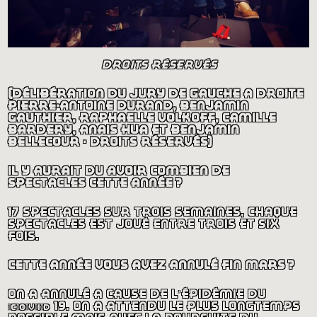
droits réservés
(délibération du jury de gauche à droite
pierre-antoine durand, benjamin
gauthier, raphaëlle volkoff, camille
bardery, anaïs hua et benjamin
bellecour - droits réservés)
il y aurait dû avoir combien de
spectacles cette année
?
17 spectacles sur trois semaines, chaque
spectacles est joué entre trois et six
fois.
cette année vous avez annulé fin mars
?
on a annulé à cause de l’épidémie du
covid
19. on a attendu le plus longtemps