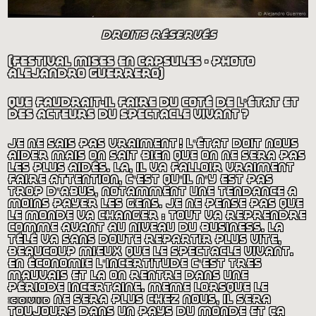
droits réservés
(festival mises en capsules - photo
alejandro guerrero)
que faudrait-il faire du côté de l’état et
des acteurs du spectacle vivant
?
je ne sais pas vraiment
! l’état doit nous
aider mais on sait bien que on ne sera pas
les plus aidés. là, il va falloir vraiment
faire attention, c’est qu’il n’y est pas
trop d’abus, notamment une tendance à
moins payer les gens. je ne pense pas que
le monde va changer : tout va reprendre
comme avant au niveau du business. la
télé va sans doute repartir plus vite,
beaucoup mieux que le spectacle vivant.
en économie l’incertitude c’est très
mauvais et là on rentre dans une
période incertaine. même lorsque le
covid
ne sera plus chez nous, il sera
toujours dans un pays du monde et ça