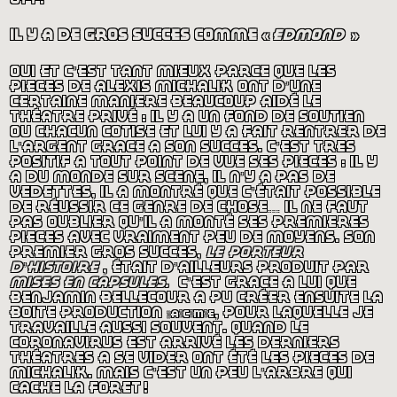
il y a de gros succès comme «
edmond
»
oui et c’est tant mieux parce que les
pièces de alexis michalik ont d’une
certaine manière beaucoup aidé le
théâtre privé : il y a un fond de soutien
où chacun cotise et lui y a fait rentrer de
l’argent grâce à son succès. c’est très
positif à tout point de vue ses pièces : il y
a du monde sur scène, il n’y a pas de
vedettes, il a montré que c’était possible
de réussir ce genre de chose… il ne faut
pas oublier qu’il a monté ses premières
pièces avec vraiment peu de moyens. son
premier gros succès,
le porteur
d’histoire
, était d’ailleurs produit par
mises en capsules.
c’est grâce à lui que
benjamin bellecour a pu créer ensuite la
boite production
acme
, pour laquelle je
travaille aussi souvent. quand le
coronavirus est arrivé les derniers
théâtres a se vider ont été les pièces de
michalik. mais c’est un peu l’arbre qui
cache la forêt
!