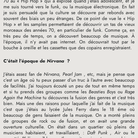
70 au «
Hip Hop
» qui a explosé quand j’étais adolescent, et je
me suis tourné vers le funk, ou la musique électronique. En fait
je suis persuadé que la culture se découvre par rebonds avec
souvent des biais un peu étranges. De ce point de vue le «
Hip
Hop
» et les samples permettaient de découvrir un tas de vieux
morceaux des années 70, en particulier de funk. Comme ça, en
très peu de temps, on a découvert beaucoup de musique. À
l’époque, il n’y avait pas internet. On découvrait tout par le
bouche à oreille et les cassettes que des copains enregistraient.
C’était l’époque de
Nirvana
?
J’étais assez fan de
Nirvana, Pearl Jam
, etc, mais je pense que
c’est un âge où tu peux passer d’un truc à l’autre avec beaucoup
de facilités. J’ai toujours écouté un peu de tout en même temps
et si tu prends des groupes comme les
Beasties Boys
ou
Rage
Again the Machine
tu découvres la fusion des genres et c’est très
bien. Mais une des raisons pour laquelle j’ai fait de la musique
c’est que j’étais au lycée Jules Ferry dans le 18 éme où
beaucoup de gens faisaient de la musique. On a monté pleins
de groupes de rock ou de fusion, et on avait une grande
ouverture culturelle. On était dans un quartier où pleins de
musiciens habitaient, et travaillaient, :
Daft Punk
,
Air
ou le