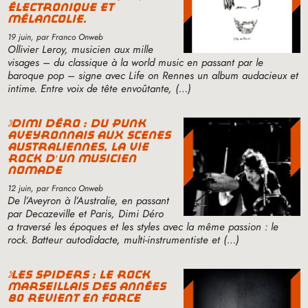
électronique et
mélancolie.
19 juin
, par Franco Onweb
Ollivier Leroy, musicien aux mille
visages – du classique à la world music en passant par le
baroque pop – signe avec Life on Rennes un album audacieux et
intime. Entre voix de tête envoûtante, (…)
dimi déro : du punk
aveyronnais aux scènes
australiennes, la vie
rock d’un musicien
nomade
12 juin
, par Franco Onweb
De l’Aveyron à l’Australie, en passant
par Decazeville et Paris, Dimi Déro
a traversé les époques et les styles avec la même passion : le
rock. Batteur autodidacte, multi-instrumentiste et (…)
les spiders : le rock
marseillais des années
80 revient en force