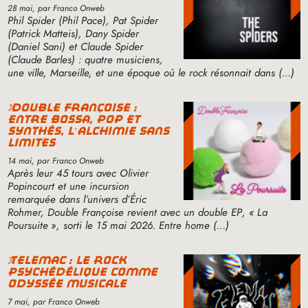
28 mai
, par Franco Onweb
Phil Spider (Phil Pace), Pat Spider
(Patrick Matteis), Dany Spider
(Daniel Sani) et Claude Spider
(Claude Barles) : quatre musiciens,
une ville, Marseille, et une époque où le rock résonnait dans (…)
double françoise :
entre bossa, pop et
synthés, l’alchimie sans
limites
14 mai
, par Franco Onweb
Après leur 45 tours avec Olivier
Popincourt et une incursion
remarquée dans l’univers d’Éric
Rohmer, Double Françoise revient avec un double
EP
, «
La
Poursuite
», sorti le 15 mai 2026. Entre home (…)
telemac : le rock
psychédélique comme
odyssée musicale
7 mai
, par Franco Onweb