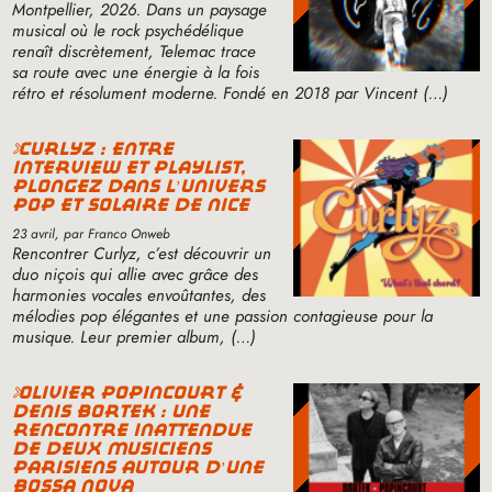
Montpellier, 2026. Dans un paysage
musical où le rock psychédélique
renaît discrètement, Telemac trace
sa route avec une énergie à la fois
rétro et résolument moderne. Fondé en 2018 par Vincent (…)
curlyz : entre
interview et playlist,
plongez dans l’univers
pop et solaire de nice
23 avril
, par Franco Onweb
Rencontrer Curlyz, c’est découvrir un
duo niçois qui allie avec grâce des
harmonies vocales envoûtantes, des
mélodies pop élégantes et une passion contagieuse pour la
musique. Leur premier album, (…)
olivier popincourt &
denis bortek : une
rencontre inattendue
de deux musiciens
parisiens autour d’une
bossa nova