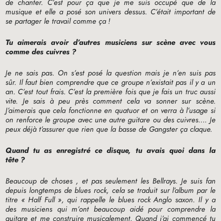
de chanter. C’est pour ça que je me suis occupé que de la
musique et elle a posé son univers dessus. C’était important de
se partager le travail comme ça
!
Tu aimerais avoir d’autres musiciens sur scène avec vous
comme des cuivres
?
Je ne sais pas. On s’est posé la question mais je n’en suis pas
sûr. Il faut bien comprendre que ce groupe n’existait pas il y a un
an. C’est tout frais. C’est la première fois que je fais un truc aussi
vite. Je sais à peu près comment cela va sonner sur scène.
J’aimerais que cela fonctionne en quatuor et on verra à l’usage si
on renforce le groupe avec une autre guitare ou des cuivres…. Je
peux déjà t’assurer que rien que la basse de Gangster ça claque.
Quand tu as enregistré ce disque, tu avais quoi dans la
tête
?
Beaucoup de choses , et pas seulement les Bellrays. Je suis fan
depuis longtemps de blues rock, cela se traduit sur l’album par le
titre «
Half Full
», qui rappelle le blues rock Anglo saxon. Il y a
des musiciens qui m’ont beaucoup aidé pour comprendre la
guitare et me construire musicalement. Quand j’ai commencé tu