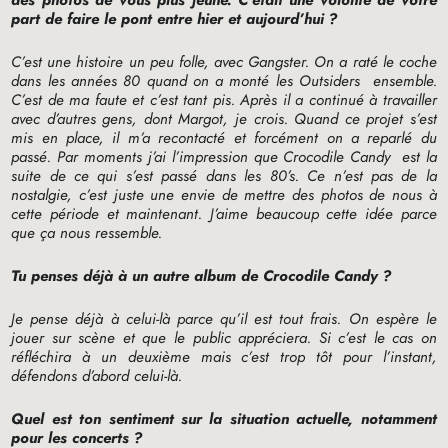
part de faire le pont entre hier et aujourd’hui
?
C’est une histoire un peu folle, avec Gangster. On a raté le coche
dans les années 80 quand on a monté les
Outsiders
ensemble.
C’est de ma faute et c’est tant pis. Après il a continué à travailler
avec d’autres gens, dont Margot, je crois. Quand ce projet s’est
mis en place, il m’a recontacté et forcément on a reparlé du
passé. Par moments j’ai l’impression que
Crocodile Candy
est la
suite de ce qui s’est passé dans les 80’s. Ce n’est pas de la
nostalgie, c’est juste une envie de mettre des photos de nous à
cette période et maintenant. J’aime beaucoup cette idée parce
que ça nous ressemble.
Tu penses déjà à un autre album de
Crocodile Candy
?
Je pense déjà à celui-là parce qu’il est tout frais. On espère le
jouer sur scène et que le public appréciera. Si c’est le cas on
réfléchira à un deuxième mais c’est trop tôt pour l’instant,
défendons d’abord celui-là.
Quel est ton sentiment sur la situation actuelle, notamment
pour les concerts
?