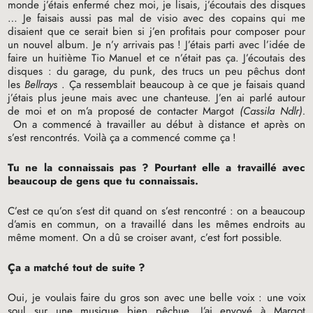
monde j’étais enfermé chez moi, je lisais, j’écoutais des disques
… Je faisais aussi pas mal de visio avec des copains qui me
disaient que ce serait bien si j’en profitais pour composer pour
un nouvel album. Je n’y arrivais pas
! J’étais parti avec l’idée de
faire un huitième Tio Manuel et ce n’était pas ça. J’écoutais des
disques : du garage, du punk, des trucs un peu pêchus dont
les
Bellrays
. Ça ressemblait beaucoup à ce que je faisais quand
j’étais plus jeune mais avec une chanteuse. J’en ai parlé autour
de moi et on m’a proposé de contacter Margot
(Cassila Ndlr).
On a commencé à travailler au début à distance et après on
s’est rencontrés. Voilà ça a commencé comme ça
!
Tu ne la connaissais pas
? Pourtant elle a travaillé avec
beaucoup de gens que tu connaissais.
C’est ce qu’on s’est dit quand on s’est rencontré : on a beaucoup
d’amis en commun, on a travaillé dans les mêmes endroits au
même moment. On a dû se croiser avant, c’est fort possible.
Ça a matché tout de suite
?
Oui, je voulais faire du gros son avec une belle voix : une voix
soul sur une musique bien pêchue. J’ai envoyé à Margot