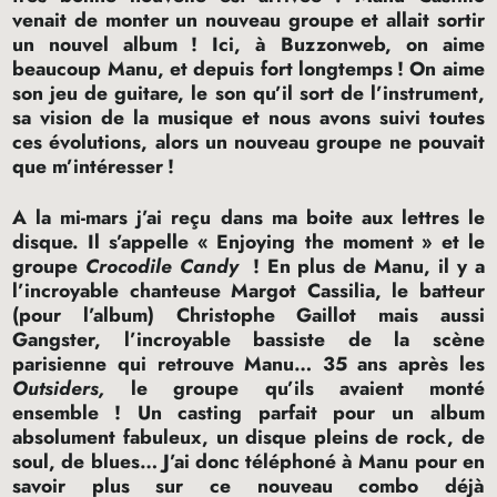
venait de monter un nouveau groupe et allait sortir
un nouvel album
! Ici, à Buzzonweb, on aime
beaucoup Manu, et depuis fort longtemps
! On aime
son jeu de guitare, le son qu’il sort de l’instrument,
sa vision de la musique et nous avons suivi toutes
ces évolutions, alors un nouveau groupe ne pouvait
que m’intéresser
!
A la mi-mars j’ai reçu dans ma boite aux lettres le
disque. Il s’appelle «
Enjoying the moment
» et le
groupe
Crocodile Candy
! En plus de Manu, il y a
l’incroyable chanteuse Margot Cassilia, le batteur
(pour l’album) Christophe Gaillot mais aussi
Gangster, l’incroyable bassiste de la scène
parisienne qui retrouve Manu… 35 ans après les
Outsiders,
le groupe qu’ils avaient monté
ensemble
! Un casting parfait pour un album
absolument fabuleux, un disque pleins de rock, de
soul, de blues… J’ai donc téléphoné à Manu pour en
savoir plus sur ce nouveau combo déjà