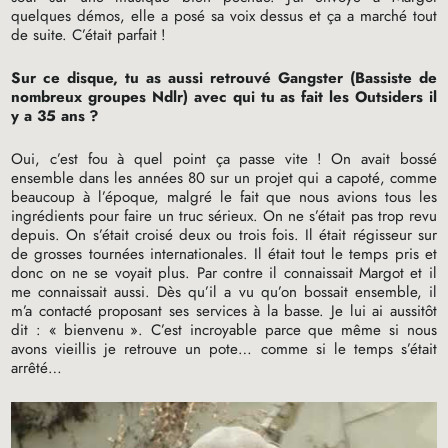
quelques démos, elle a posé sa voix dessus et ça a marché tout
de suite. C’était parfait
!
Sur ce disque, tu as aussi retrouvé Gangster (Bassiste de
nombreux groupes Ndlr) avec qui tu as fait les Outsiders il
y a 35 ans
?
Oui, c’est fou à quel point ça passe vite
! On avait bossé
ensemble dans les années 80 sur un projet qui a capoté, comme
beaucoup à l’époque, malgré le fait que nous avions tous les
ingrédients pour faire un truc sérieux. On ne s’était pas trop revu
depuis. On s’était croisé deux ou trois fois. Il était régisseur sur
de grosses tournées internationales. Il était tout le temps pris et
donc on ne se voyait plus. Par contre il connaissait Margot et il
me connaissait aussi. Dès qu’il a vu qu’on bossait ensemble, il
m’a contacté proposant ses services à la basse. Je lui ai aussitôt
dit : «
bienvenu
». C’est incroyable parce que même si nous
avons vieillis je retrouve un pote… comme si le temps s’était
arrêté…