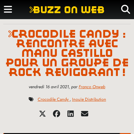
buzz on web
crocodile candy :
rencontre avec
manu castillo
pour un groupe de
rock revigorant
!
vendredi 16 avril 2021
,
par
Franco Onweb
Crocodile Candy
,
Inouïe Distribution