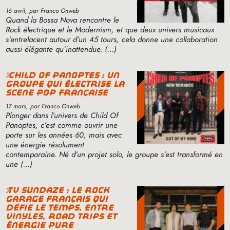
16 avril
, par Franco Onweb
Quand la Bossa Nova rencontre le
Rock électrique et le Modernism, et que deux univers musicaux
s’entrelacent autour d’un 45 tours, cela donne une collaboration
aussi élégante qu’inattendue. (…)
child of panoptes : un
groupe qui électrise la
scène pop française
17 mars
, par Franco Onweb
Plonger dans l’univers de Child Of
Panoptes, c’est comme ouvrir une
porte sur les années 60, mais avec
une énergie résolument
contemporaine. Né d’un projet solo, le groupe s’est transformé en
une (…)
tv sundaze : le rock
garage français qui
défie le temps, entre
vinyles, road trips et
énergie pure