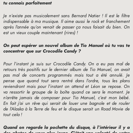
tu connais parfaitement
Je n’existe pas musicalement sans Bernard Natier
! Il est le filtre
indispensable à ma musique. Il aime aussi le rock et franchement
après l’année qu’on venait de passer ça nous faisait du bien. On
est un vieux couple maintenant (rires)
!
On peut espérer un nouvel album de Tio Manuel où tu vas te
concentrer que sur
Crocodile Candy
?
Pour l’instant je suis sur Crocodile Candy. On a eu pas mal de
retours très positifs sur le dernier album de Tio Manuel, on avait
pas mal de concerts programmés mais tout a été annulé. Je
pense que quand tout sera rentré dans l’ordre, tous les plans
reviendront mais pour l’instant on attend et Léon se repose. On
va ressortir le groupe de la boîte quand ce sera le moment. Je
n’arrête jamais de composer pour Tio Manuel, c’est mon bébé.
En fait j’ai un rêve qui serait de louer une bagnole et de rouler
de l’Alaska à la Terre de feu et le disque serait un Road Movie de
tout cela
!
Quand on regarde la pochette du disque, à l’intérieur il y a
des photos de vous plus jeune. C’était une volonté de votre