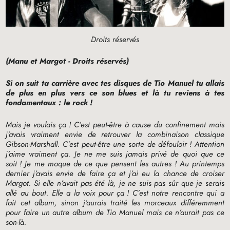
Droits réservés
(Manu et Margot - Droits réservés)
Si on suit ta carrière avec tes disques de Tio Manuel tu allais
de plus en plus vers ce son blues et là tu reviens à tes
fondamentaux : le rock
!
Mais je voulais ça
! C’est peut-être à cause du confinement mais
j’avais vraiment envie de retrouver la combinaison classique
Gibson-Marshall. C’est peut-être une sorte de défouloir
! Attention
j’aime vraiment ça. Je ne me suis jamais privé de quoi que ce
soit
! Je me moque de ce que pensent les autres
! Au printemps
dernier j’avais envie de faire ça et j’ai eu la chance de croiser
Margot. Si elle n’avait pas été là, je ne suis pas sûr que je serais
allé au bout. Elle a la voix pour ça
! C’est notre rencontre qui a
fait cet album, sinon j’aurais traité les morceaux différemment
pour faire un autre album de Tio Manuel mais ce n’aurait pas ce
son-là.