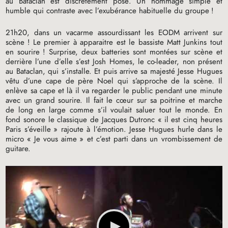
au Bataclan est discrètement posé. Un hommage simple et
humble qui contraste avec l’exubérance habituelle du groupe
!
21h20, dans un vacarme assourdissant les
EODM
arrivent sur
scène
! Le premier à apparaitre est le bassiste Matt Junkins tout
en sourire
! Surprise, deux batteries sont montées sur scène et
derrière l’une d’elle s’est Josh Homes, le co-leader, non présent
au Bataclan, qui s’installe. Et puis arrive sa majesté Jesse Hugues
vêtu d’une cape de père Noel qui s’approche de la scène. Il
enlève sa cape et là il va regarder le public pendant une minute
avec un grand sourire. Il fait le cœur sur sa poitrine et marche
de long en large comme s’il voulait saluer tout le monde. En
fond sonore le classique de Jacques Dutronc «
il est cinq heures
Paris s’éveille
» rajoute à l’émotion. Jesse Hugues hurle dans le
micro «
Je vous aime
» et c’est parti dans un vrombissement de
guitare.