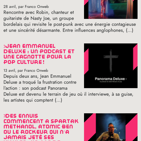
28 avril
, par Franco Onweb
Rencontre avec Robin, chanteur et
guitariste de Nasty Joe, un groupe
bordelais qui revisite le post-punk avec une énergie contagieuse
et une sincérité désarmante. Entre influences anglophones, (…)
jean emmanuel
deluxe : un podcast et
une cagnotte pour la
pop culture
!
13 avril
, par Franco Onweb
Depuis deux ans, Jean Emmanuel
Deluxe a troqué la frustration contre
l’action : son podcast Panorama
Deluxe est devenu le terrain de jeu où il interviewe, à sa guise,
les artistes qui comptent (…)
des ennuis
commencent à spartak
methanol, atomic ben
ou le rockeur qui n’a
jamais jeté ses