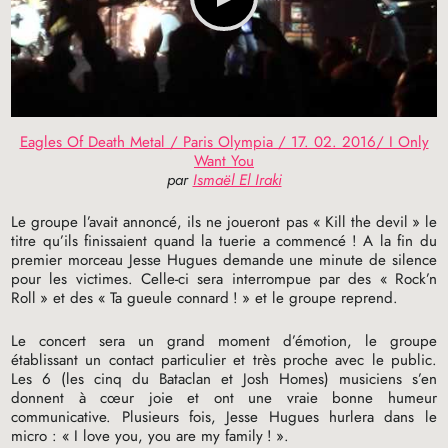
Eagles Of Death Metal / Paris Olympia / 17. 02. 2016/ I Only
Want You
par
Ismaël El Iraki
Le groupe l’avait annoncé, ils ne joueront pas «
Kill the devil
» le
titre qu’ils finissaient quand la tuerie a commencé
! A la fin du
premier morceau Jesse Hugues demande une minute de silence
pour les victimes. Celle-ci sera interrompue par des «
Rock’n
Roll
» et des «
Ta gueule connard
!
» et le groupe reprend.
Le concert sera un grand moment d’émotion, le groupe
établissant un contact particulier et très proche avec le public.
Les 6 (les cinq du Bataclan et Josh Homes) musiciens s’en
donnent à cœur joie et ont une vraie bonne humeur
communicative. Plusieurs fois, Jesse Hugues hurlera dans le
micro : «
I love you, you are my family
!
».