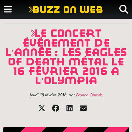
buzz on web
le concert
événement de
l’année : les eagles
of death métal le
16 février 2016 à
l’olympia
jeudi 18 février 2016
,
par
Franco Onweb