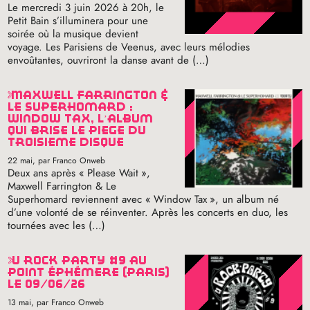
Le mercredi 3 juin 2026 à 20h, le
Petit Bain s’illuminera pour une
soirée où la musique devient
voyage. Les Parisiens de Veenus, avec leurs mélodies
envoûtantes, ouvriront la danse avant de (…)
maxwell farrington &
le superhomard :
window tax, l’album
qui brise le piège du
troisième disque
22 mai
, par Franco Onweb
Deux ans après «
Please Wait
»,
Maxwell Farrington & Le
Superhomard reviennent avec «
Window Tax
», un album né
d’une volonté de se réinventer. Après les concerts en duo, les
tournées avec les (…)
u rock party #9 au
point éphémère (paris)
le 09/06/26
13 mai
, par Franco Onweb