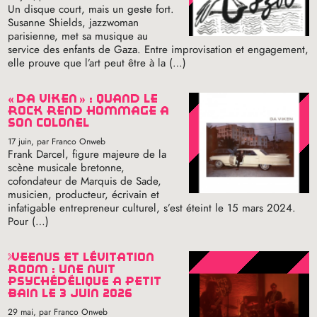
Un disque court, mais un geste fort.
Susanne Shields, jazzwoman
parisienne, met sa musique au
service des enfants de Gaza. Entre improvisation et engagement,
elle prouve que l’art peut être à la (…)
«
da viken
» : quand le
rock rend hommage à
son colonel
17 juin
, par Franco Onweb
Frank Darcel, figure majeure de la
scène musicale bretonne,
cofondateur de Marquis de Sade,
musicien, producteur, écrivain et
infatigable entrepreneur culturel, s’est éteint le 15 mars 2024.
Pour (…)
veenus et lévitation
room : une nuit
psychédélique à petit
bain le 3 juin 2026
29 mai
, par Franco Onweb