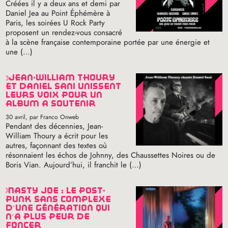
Créées il y a deux ans et demi par
Daniel Jea au Point Éphémère à
Paris, les soirées U Rock Party
proposent un rendez-vous consacré
à la scène française contemporaine portée par une énergie et
une (…)
jean-william thoury
et daniel sani unissent
leurs voix pour un
album à soutenir
30 avril
, par Franco Onweb
Pendant des décennies, Jean-
William Thoury a écrit pour les
autres, façonnant des textes où
résonnaient les échos de Johnny, des Chaussettes Noires ou de
Boris Vian. Aujourd’hui, il franchit le (…)
nasty joe : le post-
punk sans complexe
d’une génération qui
n’a plus peur de
foncer