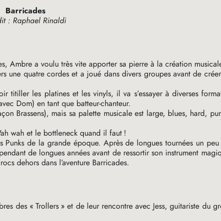
Barricades
it : Raphael Rinaldi
s, Ambre a voulu très vite apporter sa pierre à la création musical
 vers une quatre cordes et a joué dans divers groupes avant de crée
itiller les platines et les vinyls, il va s’essayer à diverses forma
 avec Dom) en tant que batteur-chanteur.
açon Brassens), mais sa palette musicale est large, blues, hard, p
 Wah wah et le bottleneck quand il faut
!
res Punks de la grande époque. Après de longues tournées un peu
i pendant de longues années avant de ressortir son instrument magi
rocs dehors dans l’aventure Barricades.
bres des «
Trollers
» et de leur rencontre avec Jess, guitariste du g