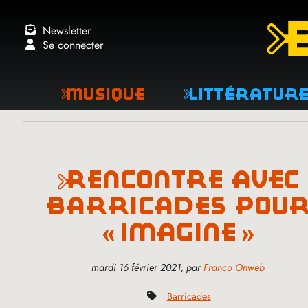
Newsletter
Se connecter
Musique
Littératur
rencontre avec
barricades pou
«
imagine
»
mardi 16 février 2021
,
par
Franco Onweb
Barricades