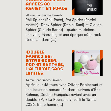
années 80
revient en force
28 mai
, par Franco Onweb
Phil Spider (Phil Pace), Pat Spider (Patrick
Matteis), Dany Spider (Daniel Sani) et Claude
Spider (Claude Barles) : quatre musiciens,
une ville, Marseille, et une époque où le rock
résonnait dans (…)
double
françoise :
entre bossa,
pop et synthés,
l’alchimie sans
limites
14 mai
, par Franco Onweb
Après leur 45 tours avec Olivier Popincourt et
une incursion remarquée dans l’univers d’Éric
Rohmer, Double Françoise revient avec un
double
EP
, «
La Poursuite
», sorti le 15 mai
2026. Entre home (…)