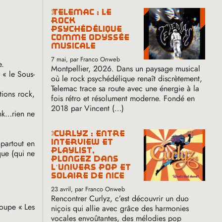
telemac : le
rock
psychédélique
comme odyssée
musicale
7 mai
, par Franco Onweb
e.
Montpellier, 2026. Dans un paysage musical
r «
le Sous-
où le rock psychédélique renaît discrètement,
Telemac trace sa route avec une énergie à la
tions rock,
fois rétro et résolument moderne. Fondé en
2018 par Vincent (…)
unk…rien ne
curlyz : entre
interview et
 partout en
playlist,
que (qui ne
plongez dans
l’univers pop et
solaire de nice
23 avril
, par Franco Onweb
Rencontrer Curlyz, c’est découvrir un duo
roupe «
Les
niçois qui allie avec grâce des harmonies
vocales envoûtantes, des mélodies pop