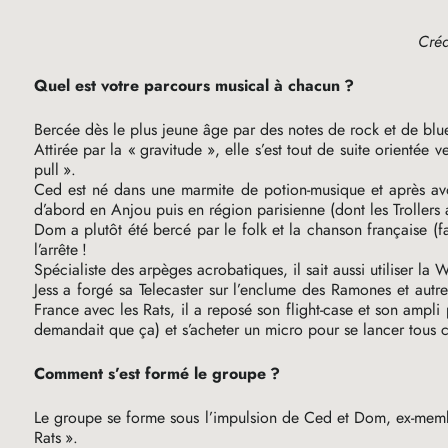
Créd
Quel est votre parcours musical à chacun
?
Bercée dès le plus jeune âge par des notes de rock et de blue
Attirée par la «
gravitude
», elle s’est tout de suite orientée
pull
».
Ced est né dans une marmite de potion-musique et après avoir t
d’abord en Anjou puis en région parisienne (dont les Trollers
Dom a plutôt été bercé par le folk et la chanson française (f
l’arrête
!
Spécialiste des arpèges acrobatiques, il sait aussi utiliser la
Jess a forgé sa Telecaster sur l’enclume des Ramones et aut
France avec les Rats, il a reposé son flight-case et son ampl
demandait que ça) et s’acheter un micro pour se lancer tous c
Comment s’est formé le groupe
?
Le groupe se forme sous l’impulsion de Ced et Dom, ex-mem
Rats
».