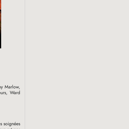
ony Marlow,
eurs, Ward
es soignées