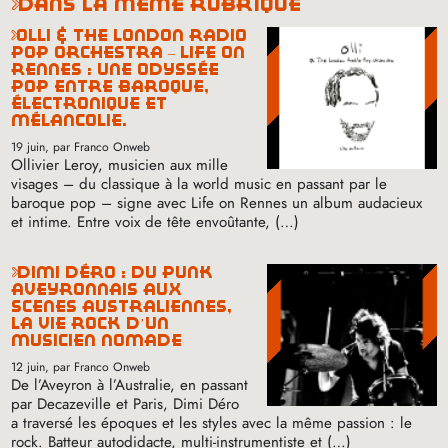
dans la même rubrique
olli & the london radio
pop orchestra – life on
rennes : une odyssée
pop entre baroque,
électronique et
mélancolie.
19 juin
, par Franco Onweb
Ollivier Leroy, musicien aux mille
visages – du classique à la world music en passant par le
baroque pop – signe avec Life on Rennes un album audacieux
et intime. Entre voix de tête envoûtante, (…)
dimi déro : du punk
aveyronnais aux
scènes australiennes,
la vie rock d’un
musicien nomade
12 juin
, par Franco Onweb
De l’Aveyron à l’Australie, en passant
par Decazeville et Paris, Dimi Déro
a traversé les époques et les styles avec la même passion : le
rock. Batteur autodidacte, multi-instrumentiste et (…)