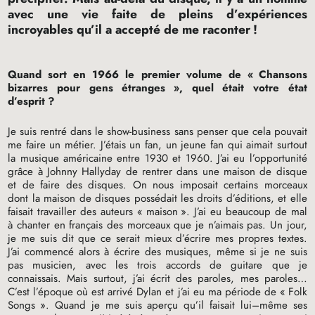
avec une vie faite de pleins d’expériences
incroyables qu’il a accepté de me raconter
!
Quand sort en 1966 le premier volume de «
Chansons
bizarres pour gens étranges
», quel était votre état
d’esprit
?
Je suis rentré dans le show-business sans penser que cela pouvait
me faire un métier. J’étais un fan, un jeune fan qui aimait surtout
la musique américaine entre 1930 et 1960. J’ai eu l’opportunité
grâce à Johnny Hallyday de rentrer dans une maison de disque
et de faire des disques. On nous imposait certains morceaux
dont la maison de disques possédait les droits d’éditions, et elle
faisait travailler des auteurs «
maison
». J’ai eu beaucoup de mal
à chanter en français des morceaux que je n’aimais pas. Un jour,
je me suis dit que ce serait mieux d’écrire mes propres textes.
J’ai commencé alors à écrire des musiques, même si je ne suis
pas musicien, avec les trois accords de guitare que je
connaissais. Mais surtout, j’ai écrit des paroles, mes paroles…
C’est l’époque où est arrivé Dylan et j’ai eu ma période de «
Folk
Songs
». Quand je me suis aperçu qu’il faisait lui–même ses