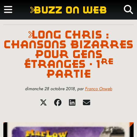
buzz on web
long chris :
chansons bizarres
pour gens
re
étranges - 1
partie
dimanche 28 octobre 2018
,
par
Franco Onweb