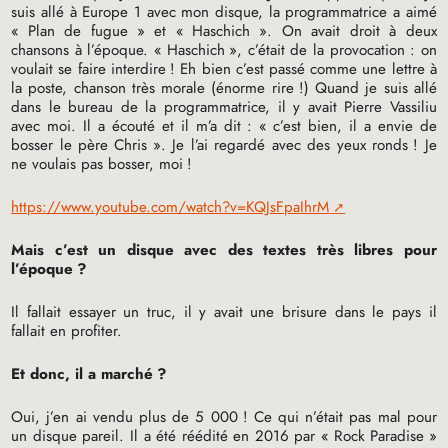
suis allé à Europe 1 avec mon disque, la programmatrice a aimé
«
Plan de fugue
» et «
Haschich
». On avait droit à deux
chansons à l’époque. «
Haschich
», c’était de la provocation : on
voulait se faire interdire
! Eh bien c’est passé comme une lettre à
la poste, chanson très morale (énorme rire
!) Quand je suis allé
dans le bureau de la programmatrice, il y avait Pierre Vassiliu
avec moi. Il a écouté et il m’a dit : «
c’est bien, il a envie de
bosser le père Chris
». Je l’ai regardé avec des yeux ronds
! Je
ne voulais pas bosser, moi
!
https://www.youtube.com/watch?v=KQJsFpaIhrM
Mais c’est un disque avec des textes très libres pour
l’époque
?
Il fallait essayer un truc, il y avait une brisure dans le pays il
fallait en profiter.
Et donc, il a marché
?
Oui, j’en ai vendu plus de 5 000
! Ce qui n’était pas mal pour
un disque pareil. Il a été réédité en 2016 par «
Rock Paradise
»