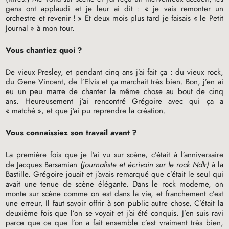
gens ont applaudi et je leur ai dit : «
je vais remonter un
orchestre et revenir
!
» Et deux mois plus tard je faisais «
le Petit
Journal
» à mon tour.
Vous chantiez quoi
?
De vieux Presley, et pendant cinq ans j’ai fait ça : du vieux rock,
du Gene Vincent, de l’Elvis et ça marchait très bien. Bon, j’en ai
eu un peu marre de chanter la même chose au bout de cinq
ans. Heureusement j’ai rencontré Grégoire avec qui ça a
«
matché
», et que j’ai pu reprendre la création.
Vous connaissiez son travail avant
?
La première fois que je l’ai vu sur scène, c’était à l’anniversaire
de Jacques Barsamian
(journaliste et écrivain sur le rock Ndlr)
à la
Bastille. Grégoire jouait et j’avais remarqué que c’était le seul qui
avait une tenue de scène élégante. Dans le rock moderne, on
monte sur scène comme on est dans la vie, et franchement c’est
une erreur. Il faut savoir offrir à son public autre chose. C’était la
deuxième fois que l’on se voyait et j’ai été conquis. J’en suis ravi
parce que ce que l’on a fait ensemble c’est vraiment très bien,