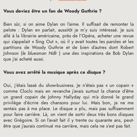
Vous deviez être un fan de Woody Guthrie
?
Bien sûr, si on aime Dylan on l’aime. Il suffisait de remonter la
pelote : Dylan en parlait, aussitôt je m’y suis intéressé. Je suis
allé à la librairie américaine, près de l’Opéra, acheter une revue
qui s’appelait «
Sing Out
», où il y avait toutes les paroles et les
partitions de Woody Guthrie et de bien d’autres dont Robert
Johnson (
le bluesman Ndlr
) une des inspirations de Bob Dylan
que j’ai acheté aussi.
Vous avez arrêté la musique après ce disque
?
Oui, j’étais lassé du show-business. Je n’étais pas «
un copain
»
comme Cloclo mais en revanche j’avais surtout la chance d’être
un grand copain de Johnny Hallyday qui m’a donné le grand
privilège d’écrire des chansons pour lui. Mais bon, je ne me
sentais pas à ma place. Le disque a plu, mais pas suffisamment
pour faire carrière. Là, on vient de sortir deux très bons disques
avec Grégoire. Si on l’avait fait il y trente ou quarante ans, peut-
être que j’aurais continué ma carrière, mais cela ne s’est pas fait.