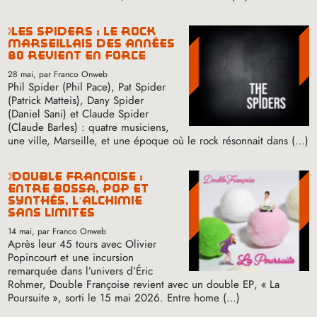
les spiders : le rock
marseillais des années
80 revient en force
28 mai
, par Franco Onweb
Phil Spider (Phil Pace), Pat Spider
(Patrick Matteis), Dany Spider
(Daniel Sani) et Claude Spider
(Claude Barles) : quatre musiciens,
une ville, Marseille, et une époque où le rock résonnait dans (…)
double françoise :
entre bossa, pop et
synthés, l’alchimie
sans limites
14 mai
, par Franco Onweb
Après leur 45 tours avec Olivier
Popincourt et une incursion
remarquée dans l’univers d’Éric
Rohmer, Double Françoise revient avec un double
EP
, «
La
Poursuite
», sorti le 15 mai 2026. Entre home (…)