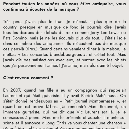
Pendant toutes les années où vous étiez antiquaire, vous
continuiez à écouter de la musique
?
Très peu, j’avais plus le truc. Je n’écoutais plus que de la
country, presque en musique de fond je pourrais dire. J’avais
tous les disques des débuts du rock comme Jerry Lee Lewis ou
Fats Domino, mais je ne les écoutais plus du tout… J’étais isolé
dans ce milieu des antiquaires. Ils n’écoutent pas de musique
ces gens-là (rires.) Quand certains venaient diner à la maison, je
mettais «
Les concertos brandebourgeois
», et c’était tout. Mais
j’avais d’autres satisfactions avec eux, et surtout avec les objets
que j’ai passionnément aimés
! J’ai aimé, mais alors aimé l’objet.
C’est revenu comment
?
En 2007, quand ma fille a eu un compagnon qui s’appelait
Laurent et qui était guitariste. Il y avait Patrick Mahé aussi. On
s’était donné rendez-vous au «
Petit Journal Montparnasse
», et
quand on est arrivé là-bas, j’ai rencontré Marc Bozonnet, un
immense guitariste, qui me dit que Vic Laurens est là. Je le
connaissais à peine. Marc me le présente et aussitôt il monte sur
scène et il annonce «
Long Chris va vous chanter une chanson
»
(Rires.) Me voilà sur scène et j’ai reçu un merveilleux accueil, les