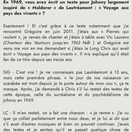
En 1969, vous avez écrit un texte pour Johnny largement
inspiré de «
Maldoror
» de Lautréamont : «
Voyage aux
pays des vivants
»
?
Exactement
! Et c’est grâce à ce texte notamment que j’ai
rencontré Grégoire en juin 2011. J’étais aux «
Pierres qui
roulent
», je venais de chanter et j’étais à table avec Vic Laurens
(Chanteur des Vautours jusqu’en 1963 Ndlr
) et Grégoire est
venu me voir en me demandant si j’étais le Long Chris qui avait
écrit «
Voyage aux pays des vivants
». Il m’a expliqué qu’il était
fan de ce titre depuis ses treize ans.
GG
- C’est vrai
! Je ne connaissais pas Lautréamont à 13 ans,
mais cette première phrase, «
le jour de ma naissance un
scarabée est mort depuis je le porte autour de mon cou
», ça te
marque. Après, j’ai demandé à Chris s’il lui restait des textes de
cette époque, celle du surréalisme et du psychédélisme de
Johnny en 1969.
LC
- Il m’en restait, on a fait une chanson : «
Je rentre
». J’ai vu
que ça collait parfaitement entre nous deux, et je lui ai dit que
s’il avait d’autres musiques et bien on pouvait continuer. J’avais
des textes et je sentais qu’il se passait quelque chose de