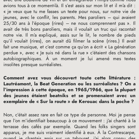
avions tous à ce moment-là. Il s’est assis sur mon lit et il m’a dit :
«
je veux que tu me fasses un texte pour nous, sur notre vie de
jeunes, avec le conflit, les parents. Mes paroliers – qui avaient
25/30 ans à l’époque (rires) – ne nous comprennent pas
». Il
avait de très bons paroliers, mais il voulait un truc qui racontait
notre vie. Il m’a expliqué, assis sur le lit, le nombre de pieds
qu’il voulait (rires), on aurait dû filmer la scène (rires.) Il avait
fait une musique, et c’est comme ça qu’on a écrit «
La génération
perdue
», avec «
Je suis né dans la rue
» c’étaient des chansons
autobiographiques. À un moment je lui amené mes textes
insolites presque surréalistes.
Comment avez vous découvert toute cette littérature :
Lautréamont, la Beat Generation ou les surréalistes
? On a
l’impression à cette époque, en 1965/1966, que la plupart
des jeunes étaient beatniks et se promenaient avec un
exemplaire de «
Sur la route
» de Kerouac dans la poche
?
Non, c’était assez rare en fait ce type de personne. Moi je pense
que l’on m’identifiait beaucoup à ce mouvement : j’ai chanté à la
terrasse des cafés par exemple. Quand les folks singers sont
apparus, je me suis vraiment identifié à eux. À la Contrescarpe,
quand je chantais assis sur un tabouret, j’ai alors connu des