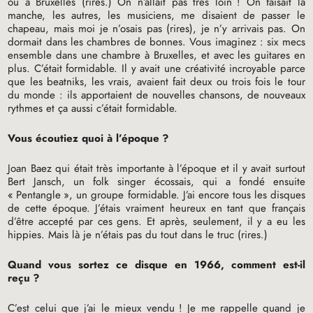
ou à Bruxelles (rires.) On n’allait pas très loin
! On faisait la
manche, les autres, les musiciens, me disaient de passer le
chapeau, mais moi je n’osais pas (rires), je n’y arrivais pas. On
dormait dans les chambres de bonnes. Vous imaginez : six mecs
ensemble dans une chambre à Bruxelles, et avec les guitares en
plus. C’était formidable. Il y avait une créativité incroyable parce
que les beatniks, les vrais, avaient fait deux ou trois fois le tour
du monde : ils apportaient de nouvelles chansons, de nouveaux
rythmes et ça aussi c’était formidable.
Vous écoutiez quoi à l’époque
?
Joan Baez qui était très importante à l’époque et il y avait surtout
Bert Jansch, un folk singer écossais, qui a fondé ensuite
«
Pentangle
», un groupe formidable. J’ai encore tous les disques
de cette époque. J’étais vraiment heureux en tant que français
d’être accepté par ces gens. Et après, seulement, il y a eu les
hippies. Mais là je n’étais pas du tout dans le truc (rires.)
Quand vous sortez ce disque en 1966, comment est-il
reçu
?
C’est celui que j’ai le mieux vendu
! Je me rappelle quand je