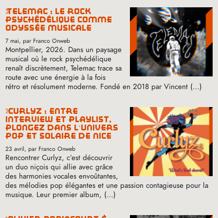
telemac : le rock
psychédélique comme
odyssée musicale
7 mai
, par Franco Onweb
Montpellier, 2026. Dans un paysage
musical où le rock psychédélique
renaît discrètement, Telemac trace sa
route avec une énergie à la fois
rétro et résolument moderne. Fondé en 2018 par Vincent (…)
curlyz : entre
interview et playlist,
plongez dans l’univers
pop et solaire de nice
23 avril
, par Franco Onweb
Rencontrer Curlyz, c’est découvrir
un duo niçois qui allie avec grâce
des harmonies vocales envoûtantes,
des mélodies pop élégantes et une passion contagieuse pour la
musique. Leur premier album, (…)