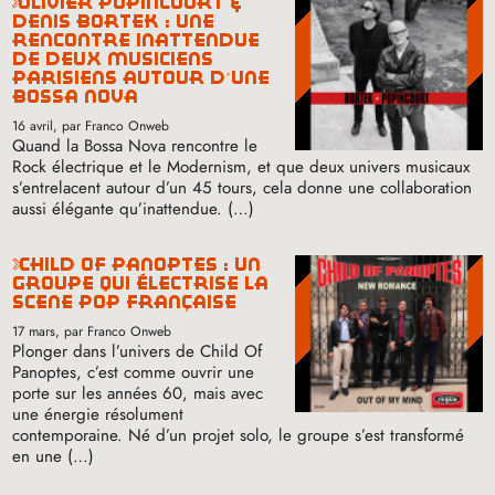
olivier popincourt &
denis bortek : une
rencontre inattendue
de deux musiciens
parisiens autour d’une
bossa nova
16 avril
, par Franco Onweb
Quand la Bossa Nova rencontre le
Rock électrique et le Modernism, et que deux univers musicaux
s’entrelacent autour d’un 45 tours, cela donne une collaboration
aussi élégante qu’inattendue. (…)
child of panoptes : un
groupe qui électrise la
scène pop française
17 mars
, par Franco Onweb
Plonger dans l’univers de Child Of
Panoptes, c’est comme ouvrir une
porte sur les années 60, mais avec
une énergie résolument
contemporaine. Né d’un projet solo, le groupe s’est transformé
en une (…)