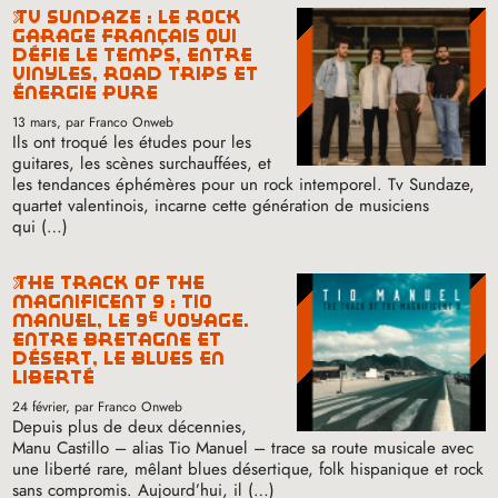
tv sundaze : le rock
garage français qui
défie le temps, entre
vinyles, road trips et
énergie pure
13 mars
, par Franco Onweb
Ils ont troqué les études pour les
guitares, les scènes surchauffées, et
les tendances éphémères pour un rock intemporel. Tv Sundaze,
quartet valentinois, incarne cette génération de musiciens
qui (…)
the track of the
magnificent 9 : tio
e
manuel, le 9
voyage.
entre bretagne et
désert, le blues en
liberté
24 février
, par Franco Onweb
Depuis plus de deux décennies,
Manu Castillo – alias Tio Manuel – trace sa route musicale avec
une liberté rare, mêlant blues désertique, folk hispanique et rock
sans compromis. Aujourd’hui, il (…)