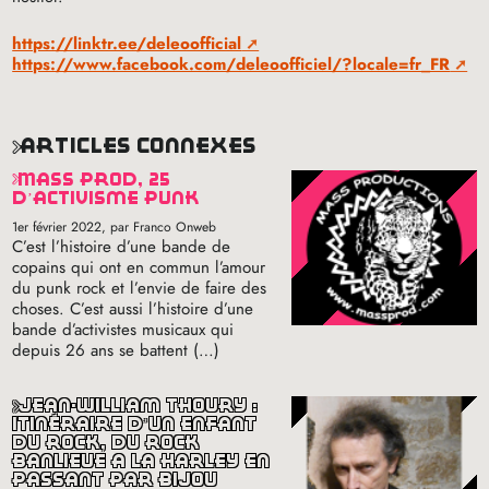
https://linktr.ee/deleoofficial
https://www.facebook.com/deleoofficiel/?locale=fr_FR
articles connexes
mass prod, 25
d’activisme punk
1er février 2022
, par Franco Onweb
C’est l’histoire d’une bande de
copains qui ont en commun l’amour
du punk rock et l’envie de faire des
choses. C’est aussi l’histoire d’une
bande d’activistes musicaux qui
depuis 26 ans se battent (…)
jean-william thoury :
itinéraire d’un enfant
du rock, du rock
banlieue à la harley en
passant par bijou