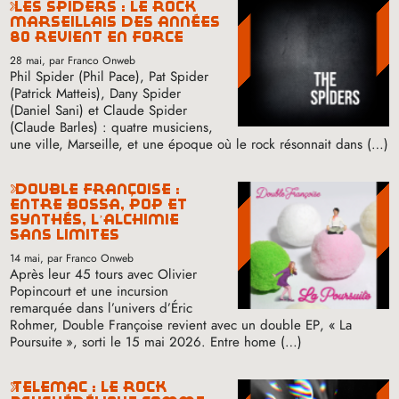
les spiders : le rock
marseillais des années
80 revient en force
28 mai
, par Franco Onweb
Phil Spider (Phil Pace), Pat Spider
(Patrick Matteis), Dany Spider
(Daniel Sani) et Claude Spider
(Claude Barles) : quatre musiciens,
une ville, Marseille, et une époque où le rock résonnait dans (…)
double françoise :
entre bossa, pop et
synthés, l’alchimie
sans limites
14 mai
, par Franco Onweb
Après leur 45 tours avec Olivier
Popincourt et une incursion
remarquée dans l’univers d’Éric
Rohmer, Double Françoise revient avec un double
EP
, «
La
Poursuite
», sorti le 15 mai 2026. Entre home (…)
telemac : le rock