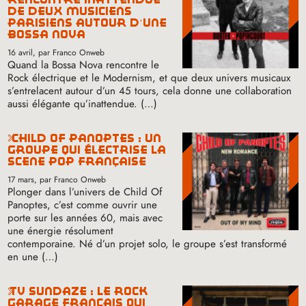
de deux musiciens
parisiens autour d’une
bossa nova
16 avril
, par Franco Onweb
Quand la Bossa Nova rencontre le
Rock électrique et le Modernism, et que deux univers musicaux
s’entrelacent autour d’un 45 tours, cela donne une collaboration
aussi élégante qu’inattendue. (…)
child of panoptes : un
groupe qui électrise la
scène pop française
17 mars
, par Franco Onweb
Plonger dans l’univers de Child Of
Panoptes, c’est comme ouvrir une
porte sur les années 60, mais avec
une énergie résolument
contemporaine. Né d’un projet solo, le groupe s’est transformé
en une (…)
tv sundaze : le rock
garage français qui