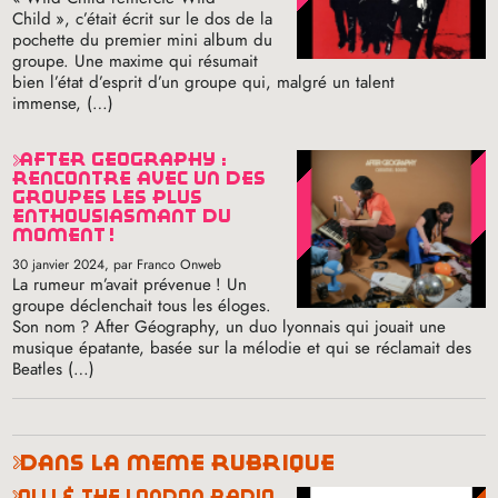
Child
», c’était écrit sur le dos de la
pochette du premier mini album du
groupe. Une maxime qui résumait
bien l’état d’esprit d’un groupe qui, malgré un talent
immense, (…)
after geography :
rencontre avec un des
groupes les plus
enthousiasmant du
moment
!
30 janvier 2024
, par Franco Onweb
La rumeur m’avait prévenue
! Un
groupe déclenchait tous les éloges.
Son nom
? After Géography, un duo lyonnais qui jouait une
musique épatante, basée sur la mélodie et qui se réclamait des
Beatles (…)
dans la même rubrique
olli & the london radio