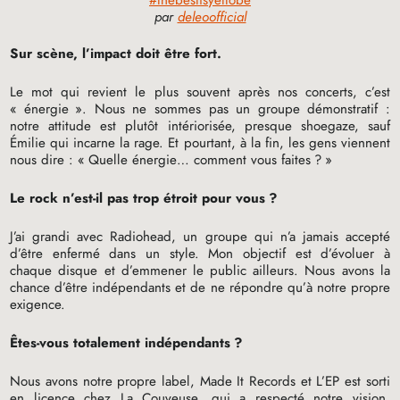
par
deleoofficial
Sur scène, l’impact doit être fort.
Le mot qui revient le plus souvent après nos concerts, c’est
«
énergie
». Nous ne sommes pas un groupe démonstratif :
notre attitude est plutôt intériorisée, presque shoegaze, sauf
Émilie qui incarne la rage. Et pourtant, à la fin, les gens viennent
nous dire : «
Quelle énergie… comment vous faites
?
»
Le rock n’est-il pas trop étroit pour vous
?
J’ai grandi avec Radiohead, un groupe qui n’a jamais accepté
d’être enfermé dans un style. Mon objectif est d’évoluer à
chaque disque et d’emmener le public ailleurs. Nous avons la
chance d’être indépendants et de ne répondre qu’à notre propre
exigence.
Êtes-vous totalement indépendants
?
Nous avons notre propre label, Made It Records et L’
EP
est sorti
en licence chez La Couveuse, qui a respecté notre vision.