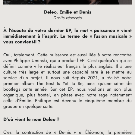
Deleo, Emilie et Denis
Droits réservés
À l’écoute de votre dernier
EP
, le mot «
puissance
» vient
immédiatement à l’esprit. Le terme de «
fusion musicale
»
vous convient-il
?
Oui, totalement. Cette puissance est aussi liée à notre rencontre
avec Philippe Uminski, qui a produit l’
EP
. C’est quelqu’un qui se
définit comme «
le réalisateur français le plus anglais. Il a une
culture très large et surtout une capacité rare à se mettre au
service d’un projet. Il nous suit depuis 2021, a réalisé notre
premier album The Best Is Yet To Be, ainsi qu’une série de
bootlegs cette année. Sur cet
EP
, nous voulions un son plus
organique, plus frontal, en phase avec notre rage notamment
celle d’Émilie. Philippe est devenu le cinquième membre du
groupe en quelque sorte.
D’où vient le nom Deleo
?
C’est la contraction de «
De-nis
» et Éléo-nore, la première