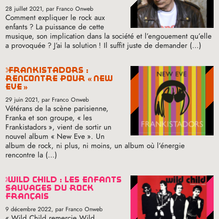
28 juillet 2021
, par Franco Onweb
Comment expliquer le rock aux
enfants
? La puissance de cette
musique, son implication dans la société et l’engouement qu’elle
a provoquée
? J’ai la solution
! Il suffit juste de demander (…)
frankistadors :
rencontre pour «
new
eve
»
29 juin 2021
, par Franco Onweb
Vétérans de la scène parisienne,
Franka et son groupe, «
les
Frankistadors
», vient de sortir un
nouvel album «
New Eve
». Un
album de rock, ni plus, ni moins, un album où l’énergie
rencontre la (…)
wild child : les enfants
sauvages du rock
français
9 décembre 2022
, par Franco Onweb
«
Wild Child remercie Wild