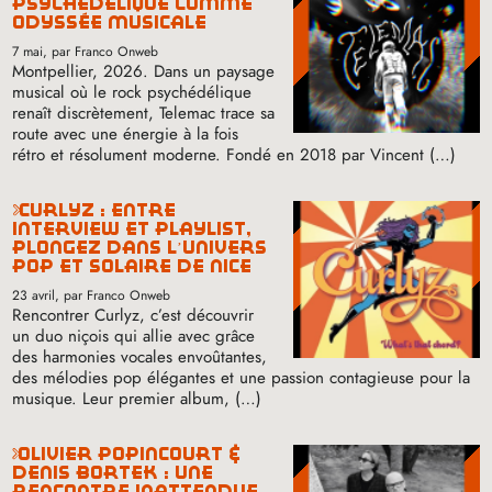
psychédélique comme
odyssée musicale
7 mai
, par Franco Onweb
Montpellier, 2026. Dans un paysage
musical où le rock psychédélique
renaît discrètement, Telemac trace sa
route avec une énergie à la fois
rétro et résolument moderne. Fondé en 2018 par Vincent (…)
curlyz : entre
interview et playlist,
plongez dans l’univers
pop et solaire de nice
23 avril
, par Franco Onweb
Rencontrer Curlyz, c’est découvrir
un duo niçois qui allie avec grâce
des harmonies vocales envoûtantes,
des mélodies pop élégantes et une passion contagieuse pour la
musique. Leur premier album, (…)
olivier popincourt &
denis bortek : une
rencontre inattendue