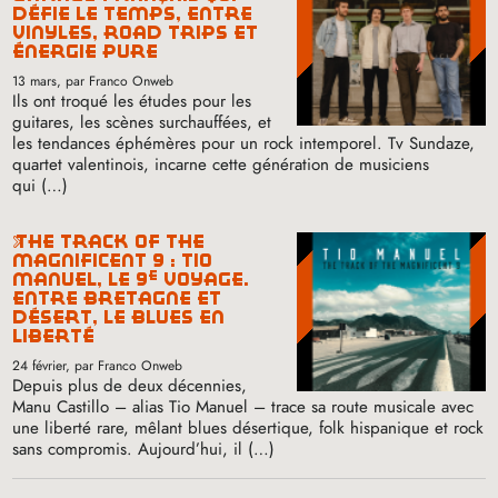
défie le temps, entre
vinyles, road trips et
énergie pure
13 mars
, par Franco Onweb
Ils ont troqué les études pour les
guitares, les scènes surchauffées, et
les tendances éphémères pour un rock intemporel. Tv Sundaze,
quartet valentinois, incarne cette génération de musiciens
qui (…)
the track of the
magnificent 9 : tio
e
manuel, le 9
voyage.
entre bretagne et
désert, le blues en
liberté
24 février
, par Franco Onweb
Depuis plus de deux décennies,
Manu Castillo – alias Tio Manuel – trace sa route musicale avec
une liberté rare, mêlant blues désertique, folk hispanique et rock
sans compromis. Aujourd’hui, il (…)