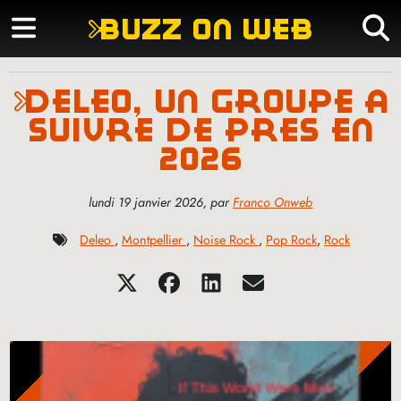
buzz on web
deleo, un groupe à
suivre de près en
2026
lundi 19 janvier 2026
,
par
Franco Onweb
Deleo
,
Montpellier
,
Noise Rock
,
Pop Rock
,
Rock