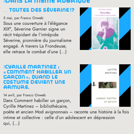
dans la même rubrique
… toutes des séverine
!?
5 mai
, par Franco Onweb
Sous une couverture à l’élégance
e
XIX
, Séverine Garnier signe un
récit trépidant de l’intrépide
Séverine, pionnière du journalisme
engagé. À travers La Frondeuse,
elle retrace le combat d’une (…)
cyrille martinez :
«
comment habiller un
garçon
», quand le
costume devient une
armure.
14 avril
, par Franco Onweb
Dans Comment habiller un garçon,
Cyrille Martinez – bibliothécaire,
poète et ancien Mod avignonnais – raconte une histoire à la fois
intime et collective : celle d’un adolescent en dépression
qui, (…)