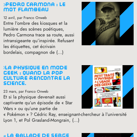
pedro carmona : le
mot flambeau
12 avril
, par Franco Onweb
Entre l’ombre des kiosques et la
lumière des scènes poétiques,
Pedro Carmona trace sa route, aussi
intransigeante qu’inspirée. Refusant
les étiquettes, cet écrivain
bordelais, compagnon de (…)
la physique en mode
geek : quand la pop
culture rencontre la
science.
23 mars
, par Franco Onweb
Et si la physique devenait aussi
captivante qu’un épisode de «
Star
Wars
» ou qu’une partie de
«
Pokémon
»
? Cédric Ray, enseignant-chercheur à l’université
Lyon 1, et Pol Grasland-Mongrain, (…)
«
la ballade de serge