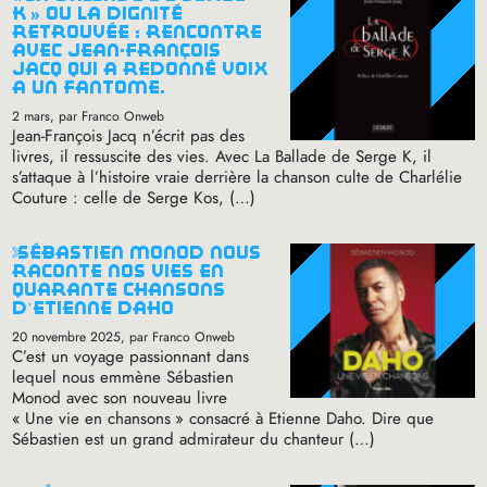
k
» ou la dignité
retrouvée : rencontre
avec jean-françois
jacq qui a redonné voix
à un fantôme.
2 mars
, par Franco Onweb
Jean-François Jacq n’écrit pas des
livres, il ressuscite des vies. Avec La Ballade de Serge K, il
s’attaque à l’histoire vraie derrière la chanson culte de Charlélie
Couture : celle de Serge Kos, (…)
sébastien monod nous
raconte nos vies en
quarante chansons
d’etienne daho
20 novembre 2025
, par Franco Onweb
C’est un voyage passionnant dans
lequel nous emmène Sébastien
Monod avec son nouveau livre
«
Une vie en chansons
» consacré à Etienne Daho. Dire que
Sébastien est un grand admirateur du chanteur (…)