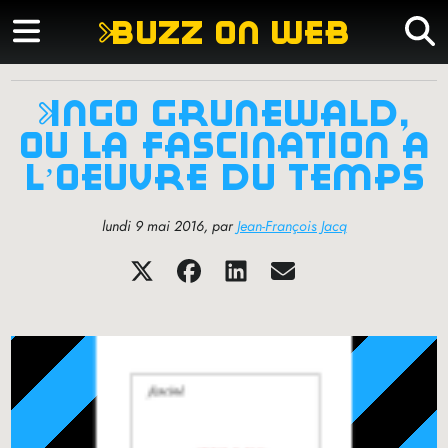
buzz on web
ingo grünewald,
ou la fascination à
l’oeuvre du temps
lundi 9 mai 2016
,
par
Jean-François Jacq