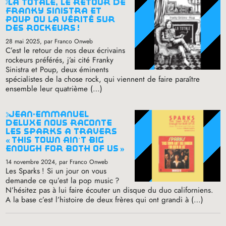
la totale, le retour de
franky sinistra et
poup ou la vérité sur
des rockeurs
!
28 mai 2025
, par Franco Onweb
C’est le retour de nos deux écrivains
rockeurs préférés, j’ai cité Franky
Sinistra et Poup, deux éminents
spécialistes de la chose rock, qui viennent de faire paraître
ensemble leur quatrième (…)
jean-emmanuel
deluxe nous raconte
les sparks à travers
«
this town ain’t big
enough for both of us
»
14 novembre 2024
, par Franco Onweb
Les Sparks
! Si un jour on vous
demande ce qu’est la pop music
?
N’hésitez pas à lui faire écouter un disque du duo californiens.
A la base c’est l’histoire de deux frères qui ont grandi à (…)