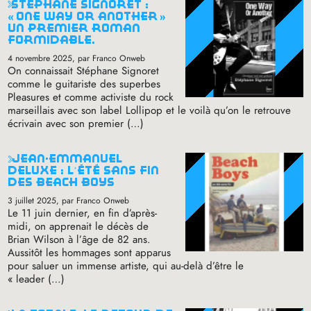
stéphane signoret :
«
one way or another
»
un premier roman
formidable.
4 novembre 2025
, par Franco Onweb
On connaissait Stéphane Signoret
comme le guitariste des superbes
Pleasures et comme activiste du rock
marseillais avec son label Lollipop et le voilà qu’on le retrouve
écrivain avec son premier (…)
jean-emmanuel
deluxe : l’été sans fin
des beach boys
3 juillet 2025
, par Franco Onweb
Le 11 juin dernier, en fin d’après-
midi, on apprenait le décès de
Brian Wilson à l’âge de 82 ans.
Aussitôt les hommages sont apparus
pour saluer un immense artiste, qui au-delà d’être le
«
leader (…)