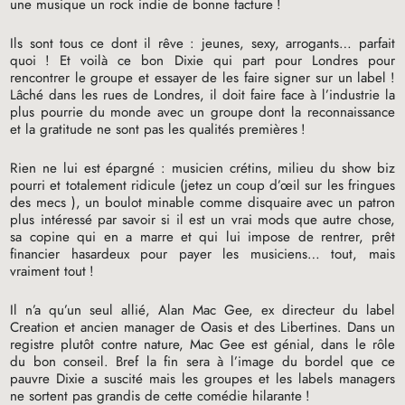
une musique un rock indie de bonne facture
!
Ils sont tous ce dont il rêve : jeunes, sexy, arrogants… parfait
quoi
! Et voilà ce bon Dixie qui part pour Londres pour
rencontrer le groupe et essayer de les faire signer sur un label
!
Lâché dans les rues de Londres, il doit faire face à l’industrie la
plus pourrie du monde avec un groupe dont la reconnaissance
et la gratitude ne sont pas les qualités premières
!
Rien ne lui est épargné : musicien crétins, milieu du show biz
pourri et totalement ridicule (jetez un coup d’œil sur les fringues
des mecs ), un boulot minable comme disquaire avec un patron
plus intéressé par savoir si il est un vrai mods que autre chose,
sa copine qui en a marre et qui lui impose de rentrer, prêt
financier hasardeux pour payer les musiciens… tout, mais
vraiment tout
!
Il n’a qu’un seul allié, Alan Mac Gee, ex directeur du label
Creation et ancien manager de Oasis et des Libertines. Dans un
registre plutôt contre nature, Mac Gee est génial, dans le rôle
du bon conseil. Bref la fin sera à l’image du bordel que ce
pauvre Dixie a suscité mais les groupes et les labels managers
ne sortent pas grandis de cette comédie hilarante
!