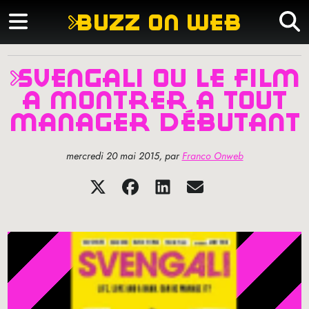
buzz on web
svengali ou le film
à montrer à tout
manager débutant
mercredi 20 mai 2015
,
par
Franco Onweb