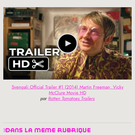
Svengali Official Trailer #1 (2014) Martin Freeman, Vicky
McClure Movie HD
par
Rotten Tomatoes Trailers
dans la même rubrique