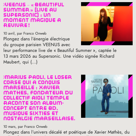
veenus – «
beautiful
summer
» (live au
supersonic) : un
moment magique à
revivre
!
10 avril
, par Franco Onweb
Plongez dans l’énergie électrique
du groupe parisien
VEENUS
avec
leur performance live de «
Beautiful Summer
», captée le
13 mars 2026 au Supersonic. Une vidéo signée Richard
Maubert, qui (…)
marius paoli, le loser
corse qui a conquis
marseille : xavier
mathès, fondateur du
collectif aïoli temple
raconte son album-
concept entre bd,
musique sixties et
nostalgie marseillaise.
10 mars
, par Franco Onweb
Plongez dans l’univers décalé et poétique de Xavier Mathès, du