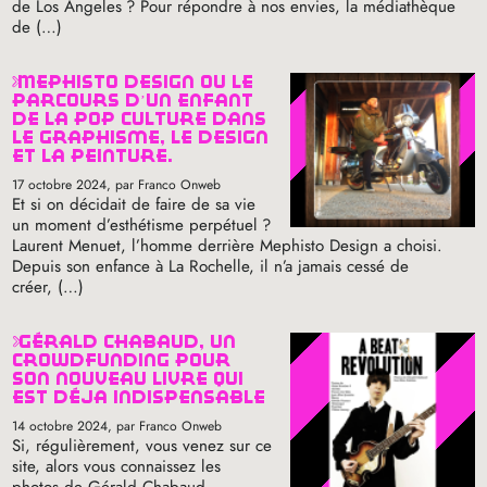
de Los Angeles
? Pour répondre à nos envies, la médiathèque
de (…)
mephisto design où le
parcours d’un enfant
de la pop culture dans
le graphisme, le design
et la peinture.
17 octobre 2024
, par Franco Onweb
Et si on décidait de faire de sa vie
un moment d’esthétisme perpétuel
?
Laurent Menuet, l’homme derrière Mephisto Design a choisi.
Depuis son enfance à La Rochelle, il n’a jamais cessé de
créer, (…)
gérald chabaud, un
crowdfunding pour
son nouveau livre qui
est déjà indispensable
14 octobre 2024
, par Franco Onweb
Si, régulièrement, vous venez sur ce
site, alors vous connaissez les