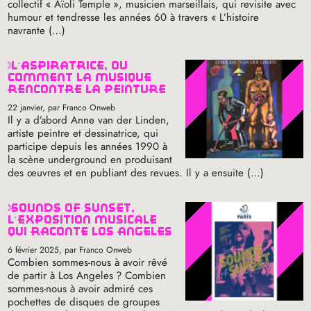
collectif «
Aïoli Temple
», musicien marseillais, qui revisite avec
humour et tendresse les années 60 à travers «
L’histoire
navrante (…)
l’aspiratrice, ou
comment la musique
rencontre la peinture
22 janvier
, par Franco Onweb
Il y a d’abord Anne van der Linden,
artiste peintre et dessinatrice, qui
participe depuis les années 1990 à
la scène underground en produisant
des œuvres et en publiant des revues. Il y a ensuite (…)
sounds of sunset,
l’exposition musicale
qui raconte los angeles
6 février 2025
, par Franco Onweb
Combien sommes-nous à avoir rêvé
de partir à Los Angeles
? Combien
sommes-nous à avoir admiré ces
pochettes de disques de groupes