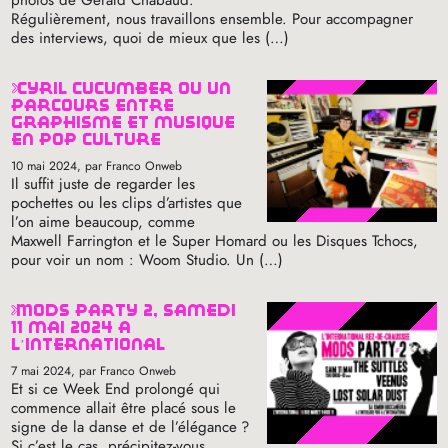
photos de Gérald Chabaud.
Régulièrement, nous travaillons ensemble. Pour accompagner
des interviews, quoi de mieux que les (…)
cyril cucumber ou un
parcours entre
graphisme et musique
en pop culture
10 mai 2024
, par Franco Onweb
Il suffit juste de regarder les
pochettes ou les clips d’artistes que
l’on aime beaucoup, comme
Maxwell Farrington et le Super Homard ou les Disques Tchocs,
pour voir un nom : Woom Studio. Un (…)
mods party 2, samedi
11 mai 2024 à
l’international
7 mai 2024
, par Franco Onweb
Et si ce Week End prolongé qui
commence allait être placé sous le
signe de la danse et de l’élégance
?
Si c’est le cas, précipitez-vous