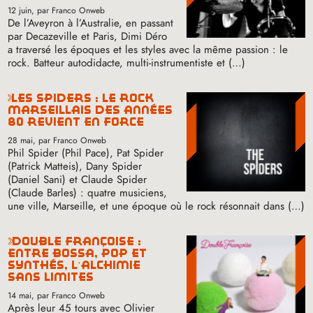
12 juin
, par Franco Onweb
De l’Aveyron à l’Australie, en passant
par Decazeville et Paris, Dimi Déro
a traversé les époques et les styles avec la même passion : le
rock. Batteur autodidacte, multi-instrumentiste et (…)
les spiders : le rock
marseillais des années
80 revient en force
28 mai
, par Franco Onweb
Phil Spider (Phil Pace), Pat Spider
(Patrick Matteis), Dany Spider
(Daniel Sani) et Claude Spider
(Claude Barles) : quatre musiciens,
une ville, Marseille, et une époque où le rock résonnait dans (…)
double françoise :
entre bossa, pop et
synthés, l’alchimie
sans limites
14 mai
, par Franco Onweb
Après leur 45 tours avec Olivier