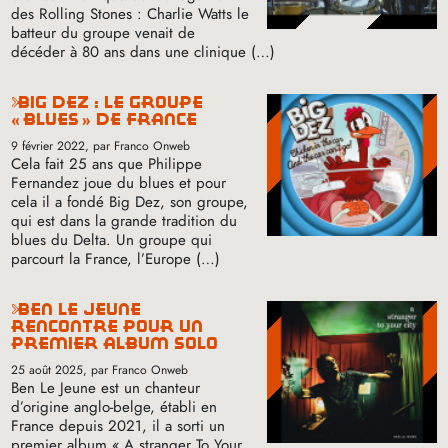
des Rolling Stones : Charlie Watts le
batteur du groupe venait de
décéder à 80 ans dans une clinique (…)
big dez : le groupe
«
blues
» de france
9 février 2022
, par Franco Onweb
Cela fait 25 ans que Philippe
Fernandez joue du blues et pour
cela il a fondé Big Dez, son groupe,
qui est dans la grande tradition du
blues du Delta. Un groupe qui
parcourt la France, l’Europe (…)
ben le jeune
rencontre pour un
premier album solo
25 août 2025
, par Franco Onweb
Ben Le Jeune est un chanteur
d’origine anglo-belge, établi en
France depuis 2021, il a sorti un
premier album «
A stranger To Your