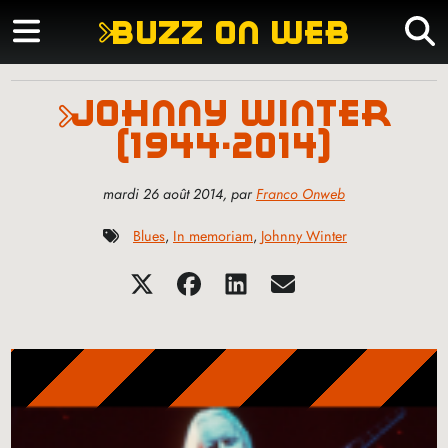
buzz on web
johnny winter
(1944-2014)
mardi 26 août 2014
,
par
Franco Onweb
Blues
,
In memoriam
,
Johnny Winter