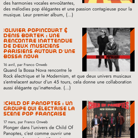
des harmonies vocales envoûtantes,
des mélodies pop élégantes et une passion contagieuse pour la
musique. Leur premier album, (…)
olivier popincourt &
denis bortek : une
rencontre inattendue
de deux musiciens
parisiens autour d’une
bossa nova
16 avril
, par Franco Onweb
Quand la Bossa Nova rencontre le
Rock électrique et le Modernism, et que deux univers musicaux
s’entrelacent autour d’un 45 tours, cela donne une collaboration
aussi élégante qu’inattendue. (…)
child of panoptes : un
groupe qui électrise la
scène pop française
17 mars
, par Franco Onweb
Plonger dans l’univers de Child Of
Panoptes, c’est comme ouvrir une