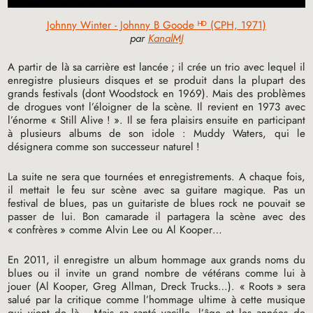
Johnny Winter - Johnny B Goode ᴴᴰ (CPH, 1971)
par
KanalMJ
A partir de là sa carrière est lancée
; il crée un trio avec lequel il
enregistre plusieurs disques et se produit dans la plupart des
grands festivals (dont Woodstock en 1969). Mais des problèmes
de drogues vont l’éloigner de la scène. Il revient en 1973 avec
l’énorme «
Still Alive
!
». Il se fera plaisirs ensuite en participant
à plusieurs albums de son idole : Muddy Waters, qui le
désignera comme son successeur naturel
!
La suite ne sera que tournées et enregistrements. A chaque fois,
il mettait le feu sur scène avec sa guitare magique. Pas un
festival de blues, pas un guitariste de blues rock ne pouvait se
passer de lui. Bon camarade il partagera la scène avec des
«
confrères
» comme Alvin Lee ou Al Kooper…
En 2011, il enregistre un album hommage aux grands noms du
blues ou il invite un grand nombre de vétérans comme lui à
jouer (Al Kooper, Greg Allman, Dreck Trucks…). «
Roots
» sera
salué par la critique comme l’hommage ultime à cette musique