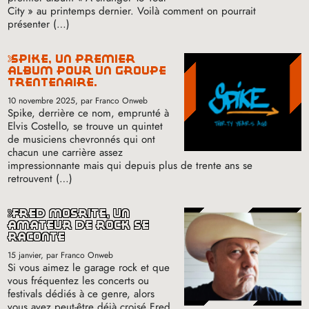
City
» au printemps dernier. Voilà comment on pourrait
présenter (…)
spike, un premier
album pour un groupe
trentenaire.
10 novembre 2025
, par Franco Onweb
Spike, derrière ce nom, emprunté à
Elvis Costello, se trouve un quintet
de musiciens chevronnés qui ont
chacun une carrière assez
impressionnante mais qui depuis plus de trente ans se
retrouvent (…)
fred mosrite, un
amateur de rock se
raconte
15 janvier
, par Franco Onweb
Si vous aimez le garage rock et que
vous fréquentez les concerts ou
festivals dédiés à ce genre, alors
vous avez peut-être déjà croisé Fred