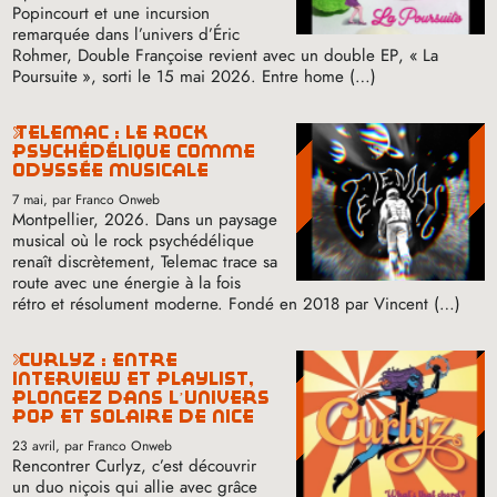
Popincourt et une incursion
remarquée dans l’univers d’Éric
Rohmer, Double Françoise revient avec un double
EP
, «
La
Poursuite
», sorti le 15 mai 2026. Entre home (…)
telemac : le rock
psychédélique comme
odyssée musicale
7 mai
, par Franco Onweb
Montpellier, 2026. Dans un paysage
musical où le rock psychédélique
renaît discrètement, Telemac trace sa
route avec une énergie à la fois
rétro et résolument moderne. Fondé en 2018 par Vincent (…)
curlyz : entre
interview et playlist,
plongez dans l’univers
pop et solaire de nice
23 avril
, par Franco Onweb
Rencontrer Curlyz, c’est découvrir
un duo niçois qui allie avec grâce