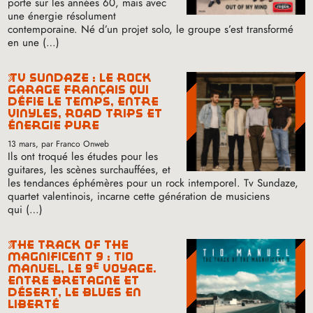
porte sur les années 60, mais avec
une énergie résolument
contemporaine. Né d’un projet solo, le groupe s’est transformé
en une (…)
tv sundaze : le rock
garage français qui
défie le temps, entre
vinyles, road trips et
énergie pure
13 mars
, par Franco Onweb
Ils ont troqué les études pour les
guitares, les scènes surchauffées, et
les tendances éphémères pour un rock intemporel. Tv Sundaze,
quartet valentinois, incarne cette génération de musiciens
qui (…)
the track of the
magnificent 9 : tio
e
manuel, le 9
voyage.
entre bretagne et
désert, le blues en
liberté