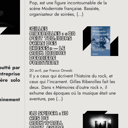
Pop, est une figure incontournable de la
scène Moderniste française. Bassiste,
organisateur de soirées, (…)
gilles
riberolles : «
on
peut toujours
faire des
choses
» — le
rock comme
dernière
frontière
outté par
20 avril
, par Franco Onweb
ntreprise
Il y a ceux qui écrivent l’histoire du rock, et
ère solo
ceux qui l’incarnent. Gilles Riberolles fait les
deux. Dans «
Mémoires d’outre rock
», il
exhume des époques où la musique était une
aventure, pas (…)
leinement
lo spider : 30
ans de
rock’n’roll
brut, entre