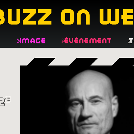
buzz on w
e
Image
Événement
T
e
2