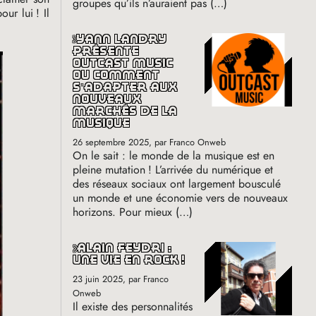
groupes qu’ils n’auraient pas (…)
our lui
! Il
yann landry
présente
outcast music
où comment
s’adapter aux
nouveaux
marchés de la
musique
26 septembre 2025
, par Franco Onweb
On le sait : le monde de la musique est en
pleine mutation
! L’arrivée du numérique et
des réseaux sociaux ont largement bousculé
un monde et une économie vers de nouveaux
horizons. Pour mieux (…)
alain feydri :
une vie en rock
!
23 juin 2025
, par Franco
Onweb
Il existe des personnalités