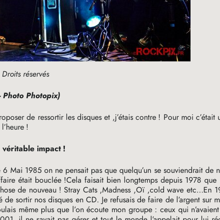
Droits réservés
- Photo Photopix)
oser de ressortir les disques et ,j’étais contre
! Pour moi c’était
 l’heure
!
 véritable impact
!
le 6 Mai 1985 on ne pensait pas que quelqu’un se souviendrait de 
affaire était bouclée
!Cela faisait bien longtemps depuis 1978 que 
 chose de nouveau
! Stray Cats ,Madness ,Oï ,cold wave etc…En 
usé de sortir nos disques en
CD
. Je refusais de faire de l’argent sur
e voulais même plus que l’on écoute mon groupe : ceux qui n’avaient
001, il ne savait pas gérer et tout le monde l’appelait pour lui r