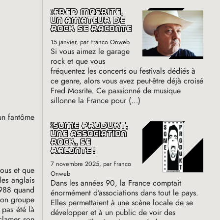
fred mosrite,
un amateur de
rock se raconte
15 janvier
, par Franco Onweb
Si vous aimez le garage
rock et que vous
fréquentez les concerts ou festivals dédiés à
ce genre, alors vous avez peut-être déjà croisé
Fred Mosrite. Ce passionné de musique
sillonne la France pour (…)
 un fantôme
some produkt,
une association
rock, se
raconte
!
7 novembre 2025
, par Franco
nous et que
Onweb
les anglais
Dans les années 90, la France comptait
1988 quand
énormément d’associations dans tout le pays.
 mon groupe
Elles permettaient à une scène locale de se
 pas été là
développer et à un public de voir des
éclamer son