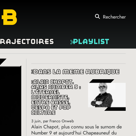
eb
Rechercher
rajectoires
Playlist
dans la même rubrique
alain chapot,
alias number 9 :
l’éternel
moderniste,
entre basse,
vespa et pop
culture
3 juin
, par Franco Onweb
Alain Chapot, plus connu sous le surnom de
Number 9 et aujourd’hui Chapeauneuf du