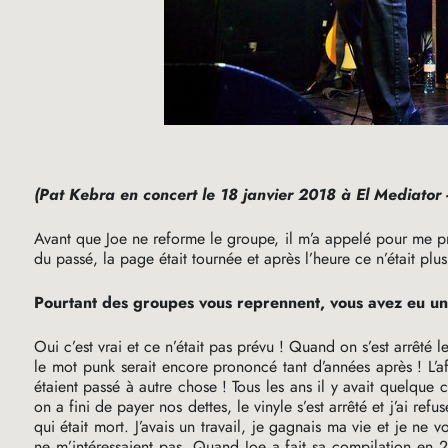
(Pat Kebra en concert le 18 janvier 2018 à El Mediator 
Avant que Joe ne reforme le groupe, il m’a appelé pour me prop
du passé, la page était tournée et après l’heure ce n’était plus
Pourtant des groupes vous reprennent, vous avez eu un
Oui c’est vrai et ce n’était pas prévu
! Quand on s’est arrêté 
le mot punk serait encore prononcé tant d’années après
! L’
étaient passé à autre chose
! Tous les ans il y avait quelque
on a fini de payer nos dettes, le vinyle s’est arrêté et j’ai ref
qui était mort. J’avais un travail, je gagnais ma vie et je n
ne m’intéressaient pas. Quand Joe a fait sa compilation en 2