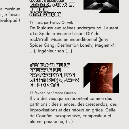
garage punk et
 la musique
studio
 ,je faisais
analogique
développé
!
19 mars
, par Franco Onweb
De Toulouse aux scènes underground, Laurent
«
Lo Spider
» incarne l’esprit
DIY
du
rock’n’roll. Musicien inconditionnel (Jerry
Spider Gang, Destination Lonely, Magnetix²,
…), ingénieur son (…)
coudâm ou le
souffle du
saxophone, une
vie en rock, jazz
et liberté
17 février
, par Franco Onweb
Il y a des vies qui se racontent comme des
partitions : des silences, des crescendos, des
improvisations et des retours en grâce. Celle
de Coudâm, saxophoniste, compositeur et
éternel passionné, (…)