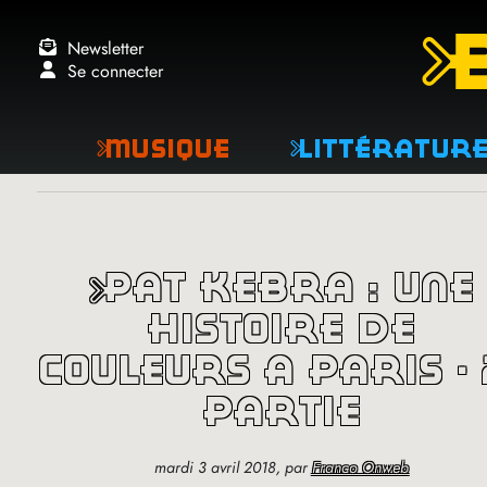
Newsletter
Se connecter
Musique
Littératur
pat kebra : une
histoire de
couleurs à paris - 
partie
mardi 3 avril 2018
,
par
Franco Onweb