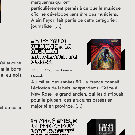
marquantes qui ont
particulièrement permis à ce que la musique
d’ici se développe sans être des musiciens.
Alain Feydri fait partie de cette catégorie :
journaliste, (…)
«
eyes on you
volume 3
», la
nouvelle
compilation de
closer
n’ai aucune
nt la boite
10 juin 2025
, par Franco
ai eu trois
Onweb
Au milieu des années 80, la France connaît
l’éclosion de labels indépendants. Grâce à
New Rose, le grand ancien, qui les distribuait
pour la plupart, ces structures basées en
majorité en province, (…)
it de cette
black & noir, où
l’histoire d’un
label raconté