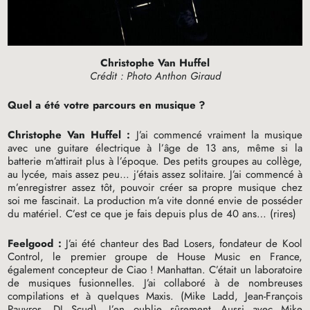
Christophe Van Huffel
Crédit : Photo Anthon Giraud
Quel a été votre parcours en musique
?
Christophe Van Huffel :
J’ai commencé vraiment la musique
avec une guitare électrique à l’âge de 13 ans, même si la
batterie m’attirait plus à l’époque. Des petits groupes au collège,
au lycée, mais assez peu… j’étais assez solitaire. J’ai commencé à
m’enregistrer assez tôt, pouvoir créer sa propre musique chez
soi me fascinait. La production m’a vite donné envie de posséder
du matériel. C’est ce que je fais depuis plus de 40 ans… (rires)
Feelgood :
J’ai été chanteur des Bad Losers, fondateur de Kool
Control, le premier groupe de House Music en France,
également concepteur de Ciao
! Manhattan. C’était un laboratoire
de musiques fusionnelles. J’ai collaboré à de nombreuses
compilations et à quelques Maxis. (Mike Ladd, Jean-François
Pauvros,
DJ
Scud). J’en oublie sûrement…Aussi avec Mike