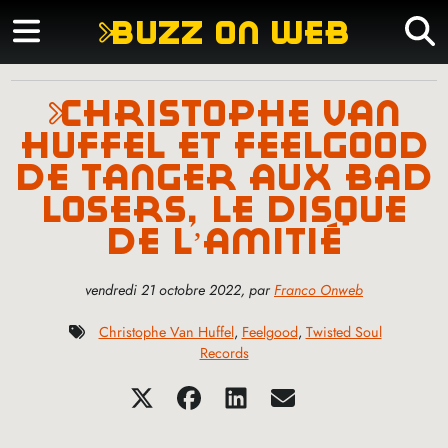
buzz on web
christophe van
huffel et feelgood
de tanger aux bad
losers, le disque
de l’amitié
vendredi 21 octobre 2022
,
par
Franco Onweb
Christophe Van Huffel
,
Feelgood
,
Twisted Soul
Records