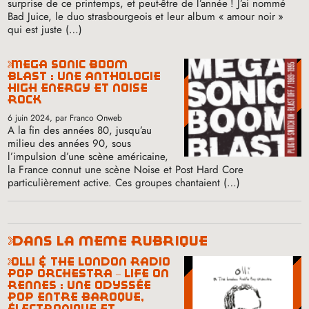
surprise de ce printemps, et peut-être de l’année
! J’ai nommé
Bad Juice, le duo strasbourgeois et leur album «
amour noir
»
qui est juste (…)
mega sonic boom
blast : une anthologie
high energy et noise
rock
6 juin 2024
, par Franco Onweb
A la fin des années 80, jusqu’au
milieu des années 90, sous
l’impulsion d’une scène américaine,
la France connut une scène Noise et Post Hard Core
particulièrement active. Ces groupes chantaient (…)
dans la même rubrique
olli & the london radio
pop orchestra – life on
rennes : une odyssée
pop entre baroque,
électronique et