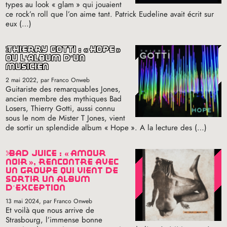
types au look «
glam
» qui jouaient
ce rock’n roll que l’on aime tant. Patrick Eudeline avait écrit sur
eux (…)
thierry gotti : «
hope
»
ou l’album d’un
musicien
2 mai 2022
, par Franco Onweb
Guitariste des remarquables Jones,
ancien membre des mythiques Bad
Losers, Thierry Gotti, aussi connu
sous le nom de Mister T Jones, vient
de sortir un splendide album «
Hope
». A la lecture des (…)
bad juice : «
amour
noir
», rencontre avec
un groupe qui vient de
sortir un album
d’exception
13 mai 2024
, par Franco Onweb
Et voilà que nous arrive de
Strasbourg, l’immense bonne