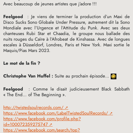
Avec beaucoup de jeunes artistes que j’adore
!!!
Feelgood
: Je viens de terminer la production d’un Maxi de
Disco Sucks Sono Globale Under Pressure, autrement dit la Sono
Mondiale avec l’Urgence et l’Attitude du Punk. Avec ses deux
chanteuses Rubi Star et Chaadia, le groupe nous ballade des
nuits rouges du Caïre à l’Afrobeat de Kinshassa. Avec de longues
escales à Düsseldorf, Londres, Paris et New York. Maxi sortie le
Maquis/Pias Mars 2023.
Le mot de la fin
?
Christophe Van Huffel :
Suite au prochain épisode…
Feelgood
: Comme le disait judicieusement Black Sabbath
«
The End… of The Beginning
».
http://twistedsoulrecords.com/
https://www.facebook.com/LabelTwistedSoulRecords/
https://www.facebook.com/profile.php?
id=100072359275747
https://www.facebook.com/search/top?