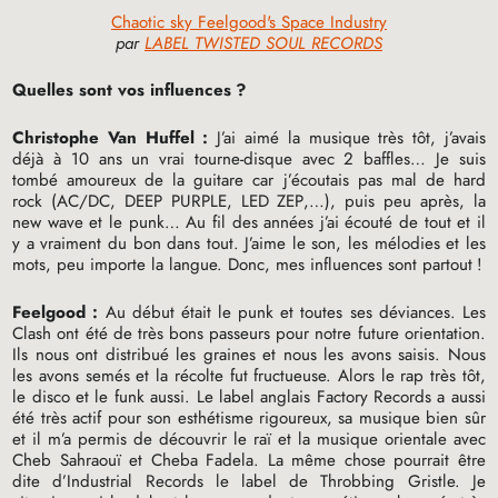
Chaotic sky Feelgood's Space Industry
par
LABEL TWISTED SOUL RECORDS
Quelles sont vos influences
?
Christophe Van Huffel :
J’ai aimé la musique très tôt, j’avais
déjà à 10 ans un vrai tourne-disque avec 2 baffles… Je suis
tombé amoureux de la guitare car j’écoutais pas mal de hard
rock (
AC
/
DC
,
DEEP
PURPLE
,
LED
ZEP
,…), puis peu après, la
new wave et le punk… Au fil des années j’ai écouté de tout et il
y a vraiment du bon dans tout. J’aime le son, les mélodies et les
mots, peu importe la langue. Donc, mes influences sont partout
!
Feelgood :
Au début était le punk et toutes ses déviances. Les
Clash ont été de très bons passeurs pour notre future orientation.
Ils nous ont distribué les graines et nous les avons saisis. Nous
les avons semés et la récolte fut fructueuse. Alors le rap très tôt,
le disco et le funk aussi. Le label anglais Factory Records a aussi
été très actif pour son esthétisme rigoureux, sa musique bien sûr
et il m’a permis de découvrir le raï et la musique orientale avec
Cheb Sahraouï et Cheba Fadela. La même chose pourrait être
dite d’Industrial Records le label de Throbbing Gristle. Je