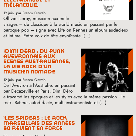
mélancolie.
19 juin
, par Franco Onweb
Ollivier Leroy, musicien aux mille
visages – du classique à la world music en passant par le
baroque pop – signe avec Life on Rennes un album audacieux
et intime. Entre voix de tête envoûtante, (…)
dimi déro : du punk
aveyronnais aux
scènes australiennes,
la vie rock d’un
musicien nomade
12 juin
, par Franco Onweb
De l’Aveyron à l’Australie, en passant
par Decazeville et Paris, Dimi Déro
a traversé les époques et les styles avec la même passion : le
rock. Batteur autodidacte, multi-instrumentiste et (…)
les spiders : le rock
marseillais des années
80 revient en force