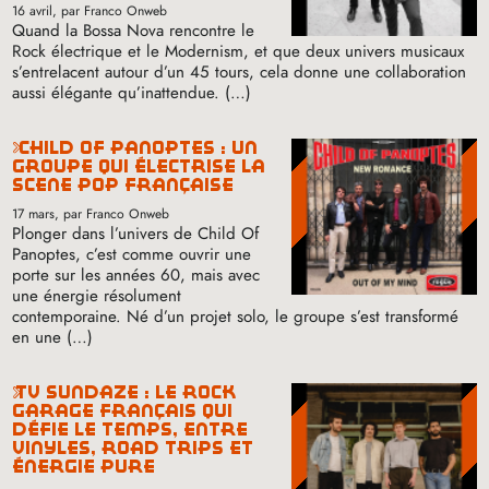
16 avril
, par Franco Onweb
Quand la Bossa Nova rencontre le
Rock électrique et le Modernism, et que deux univers musicaux
s’entrelacent autour d’un 45 tours, cela donne une collaboration
aussi élégante qu’inattendue. (…)
child of panoptes : un
groupe qui électrise la
scène pop française
17 mars
, par Franco Onweb
Plonger dans l’univers de Child Of
Panoptes, c’est comme ouvrir une
porte sur les années 60, mais avec
une énergie résolument
contemporaine. Né d’un projet solo, le groupe s’est transformé
en une (…)
tv sundaze : le rock
garage français qui
défie le temps, entre
vinyles, road trips et
énergie pure