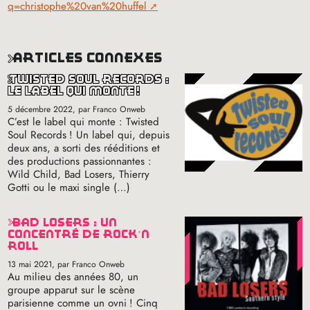
q=christophe%20van%20huffel
articles connexes
twisted soul records :
le label qui monte
!
5 décembre 2022
, par Franco Onweb
C’est le label qui monte : Twisted
Soul Records
! Un label qui, depuis
deux ans, a sorti des rééditions et
des productions passionnantes :
Wild Child, Bad Losers, Thierry
Gotti ou le maxi single (…)
bad losers : un
concentré de rock’n
roll
13 mai 2021
, par Franco Onweb
Au milieu des années 80, un
groupe apparut sur le scène
parisienne comme un ovni
! Cinq