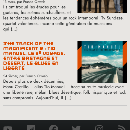
13 mars
, par Franco Onweb
Ils ont troqué les études pour les
guitares, les scènes surchauffées, et
les tendances éphémères pour un rock intemporel. Tv Sundaze,
quartet valentinois, incarne cette génération de musiciens
qui (…)
the track of the
magnificent 9 : tio
e
manuel, le 9
voyage.
entre bretagne et
désert, le blues en
liberté
24 février
, par Franco Onweb
Depuis plus de deux décennies,
Manu Castillo – alias Tio Manuel – trace sa route musicale avec
une liberté rare, mêlant blues désertique, folk hispanique et rock
sans compromis. Aujourd’hui, il (…)