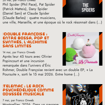
28 mai
, par Franco Onweb
Phil Spider (Phil Pace), Pat Spider
(Patrick Matteis), Dany Spider
(Daniel Sani) et Claude Spider
(Claude Barles) : quatre musiciens,
une ville, Marseille, et une époque où le rock résonnait dans (…)
double françoise :
entre bossa, pop et
synthés, l’alchimie
sans limites
14 mai
, par Franco Onweb
Après leur 45 tours avec Olivier
Popincourt et une incursion
remarquée dans l’univers d’Éric
Rohmer, Double Françoise revient avec un double
EP
, «
La
Poursuite
», sorti le 15 mai 2026. Entre home (…)
telemac : le rock
psychédélique comme
odyssée musicale
7 mai
, par Franco Onweb
Montpellier, 2026. Dans un paysage