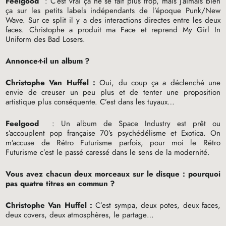
Feelgood
: C’est vrai ça ne se fait plus trop, mais j’aimais bien
ça sur les petits labels indépendants de l’époque Punk/New
Wave. Sur ce split il y a des interactions directes entre les deux
faces. Christophe a produit ma Face et reprend My Girl In
Uniform des Bad Losers.
Annonce-t-il un album
?
Christophe Van Huffel :
Oui, du coup ça a déclenché une
envie de creuser un peu plus et de tenter une proposition
artistique plus conséquente. C’est dans les tuyaux…
Feelgood
: Un album de Space Industry est prêt ou
s’accouplent pop française 70’s psychédélisme et Exotica. On
m’accuse de Rétro Futurisme parfois, pour moi le Rétro
Futurisme c’est le passé caressé dans le sens de la modernité.
Vous avez chacun deux morceaux sur le disque : pourquoi
pas quatre titres en commun
?
Christophe Van Huffel :
C’est sympa, deux potes, deux faces,
deux covers, deux atmosphères, le partage…