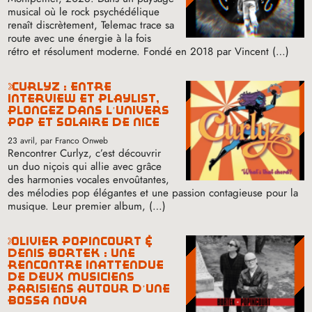
musical où le rock psychédélique
renaît discrètement, Telemac trace sa
route avec une énergie à la fois
rétro et résolument moderne. Fondé en 2018 par Vincent (…)
curlyz : entre
interview et playlist,
plongez dans l’univers
pop et solaire de nice
23 avril
, par Franco Onweb
Rencontrer Curlyz, c’est découvrir
un duo niçois qui allie avec grâce
des harmonies vocales envoûtantes,
des mélodies pop élégantes et une passion contagieuse pour la
musique. Leur premier album, (…)
olivier popincourt &
denis bortek : une
rencontre inattendue
de deux musiciens
parisiens autour d’une
bossa nova