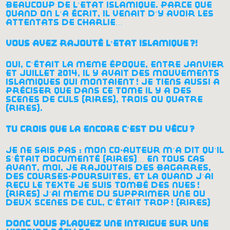
beaucoup de l’etat islamique. parce que
quand on l’a écrit, il venait d’y avoir les
attentats de charlie…
vous avez rajouté l’etat islamique
?!
oui, c’était la même époque, entre janvier
et juillet 2014, il y avait des mouvements
islamiques qui montaient
! je tiens aussi à
préciser que dans ce tome il y a des
scènes de culs (rires), trois ou quatre
(rires).
tu crois que là encore c’est du vécu
?
je ne sais pas : mon co-auteur m’a dit qu’il
s’était documenté (rires)… en tous cas
avant, moi, je rajoutais des bagarres,
des courses-poursuites, et là quand j’ai
reçu le texte je suis tombé des nues
!
(rires) j’ai même dû supprimer une ou
deux scènes de cul, c’était trop
! (rires)
donc vous plaquez une intrigue sur une