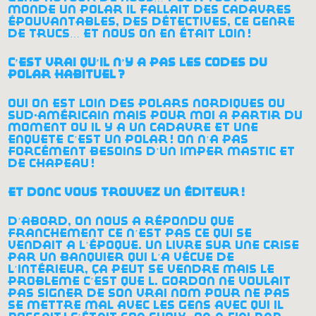
monde un polar il fallait des cadavres
épouvantables, des détectives, ce genre
de trucs… et nous on en était loin
!
c’est vrai qu’il n’y a pas les codes du
polar habituel
?
oui on est loin des polars nordiques ou
sud-américain mais pour moi à partir du
moment où il y a un cadavre et une
enquête c’est un polar
! on n’a pas
forcément besoins d’un imper mastic et
de chapeau
!
et donc vous trouvez un éditeur
!
d’abord, on nous a répondu que
franchement ce n’est pas ce qui se
vendait à l’époque. un livre sur une crise
par un banquier qui l’a vécue de
l’intérieur, ça peut se vendre mais le
problème c’est que l. gordon ne voulait
pas signer de son vrai nom pour ne pas
se mettre mal avec les gens avec qui il