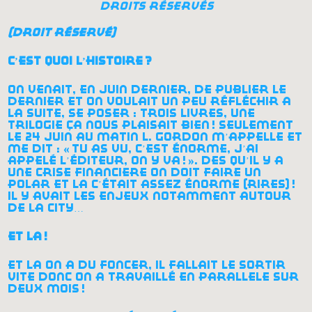
droits réservés
(droit réservé)
c’est quoi l’histoire
?
on venait, en juin dernier, de publier le
dernier et on voulait un peu réfléchir à
la suite, se poser : trois livres, une
trilogie ça nous plaisait bien
! seulement
le 24 juin au matin l. gordon m’appelle et
me dit : «
tu as vu, c’est énorme, j’ai
appelé l’éditeur, on y va
!
». dès qu’il y a
une crise financière on doit faire un
polar et là c’était assez énorme (rires)
!
il y avait les enjeux notamment autour
de la city…
et là
!
et là on a dû foncer, il fallait le sortir
vite donc on a travaillé en parallèle sur
deux mois
!