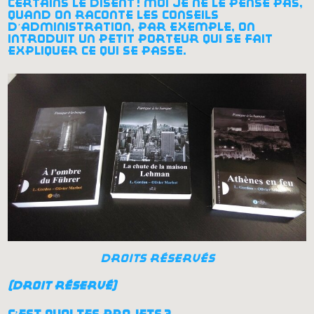
certains le disent
! moi je ne le pense pas,
quand on raconte les conseils
d’administration, par exemple, on
introduit un petit porteur qui se fait
expliquer ce qui se passe.
droits réservés
(droit réservé)