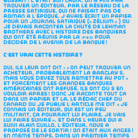
bossait
! c’était son choix. on a fini par
trouver un éditeur, par le réseau de la
presse satirique, qui ne faisait pas de
roman à l’époque. j’avais écrit un papier
pour un journal satirique («
zélium
» ) où
je devais raconter la chute de lehman
brothers avec l’histoire des banquiers
qui ont été réunis par la
fed
pour
décider de l’avenir de la banque
!
c’est vrai cette histoire
?
oui, ils leur ont dit : «
on peut trouver un
acheteur, probablement la barclay’s,
mais vous devez tous remettre au pot
»
et forcément les grandes banques
américaines ont refusé. ils ont dû s’en
vouloir après
! donc je raconte tout ça
dans un papier et là, le rédac chef du
canard où je publie l’article me dit «
je
connais un éditeur, qui est un peu
militant, ça pourrait lui plaire, je vais
lui faire suivre
». et dans l’heure qui a
suivi alain guillo, l’éditeur, nous a
proposé de le sortir
! on était aux anges
!
en même temps, dans un premier temps