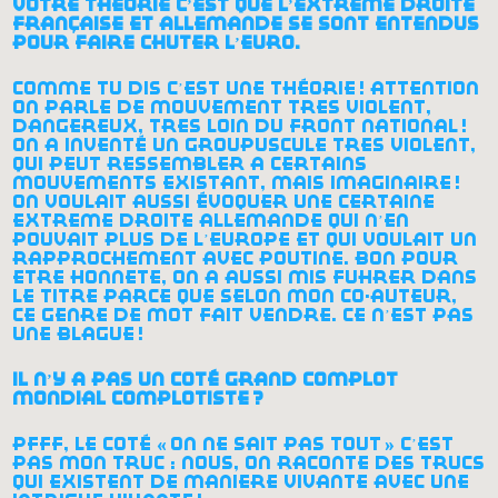
votre théorie c’est que l’extrême droite
française et allemande se sont entendus
pour faire chuter l’euro.
comme tu dis c’est une théorie
! attention
on parle de mouvement très violent,
dangereux, très loin du front national
!
on a inventé un groupuscule très violent,
qui peut ressembler à certains
mouvements existant, mais imaginaire
!
on voulait aussi évoquer une certaine
extrême droite allemande qui n’en
pouvait plus de l’europe et qui voulait un
rapprochement avec poutine. bon pour
être honnête, on a aussi mis führer dans
le titre parce que selon mon co-auteur,
ce genre de mot fait vendre. ce n’est pas
une blague
!
il n’y a pas un côté grand complot
mondial complotiste
?
pfff, le côté «
on ne sait pas tout
» c’est
pas mon truc : nous, on raconte des trucs
qui existent de manière vivante avec une