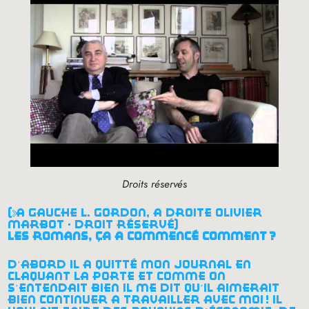
Droits réservés
(à gauche l. gordon, à droite olivier
marbot - droit réservé)
les romans, ça a commencé comment
?
d’abord il a quitté mon journal en
claquant la porte et comme on
s’entendait bien il me dit qu’il aimerait
bien continuer à travailler avec moi
! il