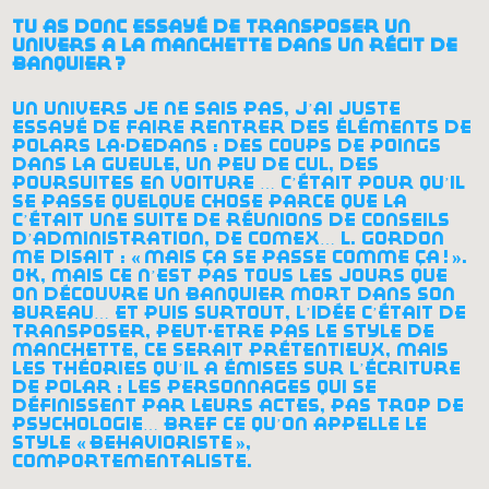
tu as donc essayé de transposer un
univers à la manchette dans un récit de
banquier
?
un univers je ne sais pas, j’ai juste
essayé de faire rentrer des éléments de
polars là-dedans : des coups de poings
dans la gueule, un peu de cul, des
poursuites en voiture … c’était pour qu’il
se passe quelque chose parce que là
c’était une suite de réunions de conseils
d’administration, de comex… l. gordon
me disait : «
mais ça se passe comme ça
!
».
ok, mais ce n’est pas tous les jours que
on découvre un banquier mort dans son
bureau… et puis surtout, l’idée c’était de
transposer, peut-être pas le style de
manchette, ce serait prétentieux, mais
les théories qu’il a émises sur l’écriture
de polar : les personnages qui se
définissent par leurs actes, pas trop de
psychologie… bref ce qu’on appelle le
style «
behavioriste
»,
comportementaliste.