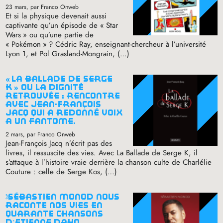
23 mars
, par Franco Onweb
Et si la physique devenait aussi
captivante qu’un épisode de «
Star
Wars
» ou qu’une partie de
«
Pokémon
»
? Cédric Ray, enseignant-chercheur à l’université
Lyon 1, et Pol Grasland-Mongrain, (…)
«
la ballade de serge
k
» ou la dignité
retrouvée : rencontre
avec jean-françois
jacq qui a redonné voix
à un fantôme.
2 mars
, par Franco Onweb
Jean-François Jacq n’écrit pas des
livres, il ressuscite des vies. Avec La Ballade de Serge K, il
s’attaque à l’histoire vraie derrière la chanson culte de Charlélie
Couture : celle de Serge Kos, (…)
sébastien monod nous
raconte nos vies en
quarante chansons
d’etienne daho