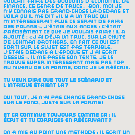
voulait faire des bouquins d’économie, de
finance, ce genre de trucs… bon, moi je
n’y connais pas grand-chose là-dedans et
voilà qu’il me dit «
il y a un truc qui
m’intéresserait plus ce serait de faire
des polars
», j’étais aux anges : c’était
précisément ce que je voulais faire
! il a
ajouté : «
j’ai déjà un truc, sur la chute
de lehman brothers. en fait ce qui est
sorti sur le sujet est pas terrible,
j’étais dedans à l’époque et j’ai écrit
dessus
». il me passe son texte, je le
trouve super intéressant mais pas top
au niveau de la forme, donc je le réécris.
tu veux dire que tout le scénario et
l’intrigue étaient là
?
oui tout, je n’ai pas changé grand-chose
sur le fond, juste sur la forme
!
et ça continue toujours comme ça : il
écrit et tu corriges en réécrivant
?
on a mis au point une méthode : il écrit un