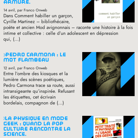
armure.
14 avril
, par Franco Onweb
Dans Comment habiller un garçon,
Cyrille Martinez – bibliothécaire,
poète et ancien Mod avignonnais – raconte une histoire à la fois
intime et collective : celle d’un adolescent en dépression
qui, (…)
pedro carmona : le
mot flambeau
12 avril
, par Franco Onweb
Entre l’ombre des kiosques et la
lumière des scènes poétiques,
Pedro Carmona trace sa route, aussi
intransigeante qu’inspirée. Refusant
les étiquettes, cet écrivain
bordelais, compagnon de (…)
la physique en mode
geek : quand la pop
culture rencontre la
science.