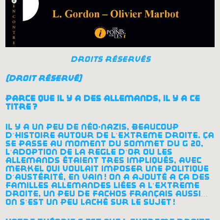
droits réservés
(droit réservé)
parce que il y a des allemands, il y a ce
titre
?
il y a un peu de néo-nazis, beaucoup
d’histoire autour de l’extrême droite. ça
se passe au moment du sommet du g 20,
l’adoption de la règle d’or où les
allemands étaient très impliqués, avec
merkel qui voulait imposer une politique
d’austérité, en vain
! on a ajouté à ça des
familles allemandes liées à l’extrême
droite, un peu de fachos français aussi…
on s’est un peu lâché sur le sujet
!