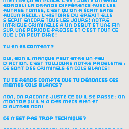
mettre ça en place. c’est juste un beau
bordel
! la grande différence avec les
autres tomes, c’est qu’on a écrit sans
aucun recul : l’histoire du brexit elle
s’écrit encore tous les jours
! notre
intrigue criminelle a un début et une fin
sur une période précise et c’est tout ce
que l’on peut dire
!
tu en es content
?
oui, bon il manque peut-être un peu
d’action. c’est toujours notre problème :
ce sont des criminels en cols blancs
!
tu te rends compte que tu dénonces ces
mêmes cols blancs
?
non, on raconte juste ce qu’il se passe : on
montre qu’il y a des mecs bien et
d’autres non
!
ce n’est pas trop technique
?