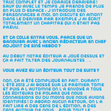
truc complet et je corrige derrière
!
sauf qu’avec le temps je prends de plus
en plus d’espace : j’introduis des
personnages à moi, on discute en amont …
dans le dernier par exemple j’ai écrit
totalement un chapitre qui n’était pas
prévu.
et ça colle entre vous, parce que un
banquier avec l’ancien rédacteur en chef
adjoint de siné hebdo
?
au début notre éditeur a joué dessus et
ça a fait tilter des journalistes ….
vous avez eu un éditeur tout de suite
?
non, ça a été compliqué en fait. durant
l’été 2013 j’ai bossé sur le premier tome
et puis à l’automne on l’a envoyé à tous
les éditeurs de polars que nous
connaissions ou du moins que nous avions
identifiés
! d’abord aucun retour, on l’a
fait lire à des gens de l’édition, à des
gens autour de nous… pour tout le