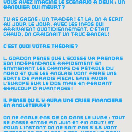
vous avez imaginé le scénario à deux : un
banquier qui meurt
?
tu as gagné : un trader
! et là, on a écrit
au jour le jour, avec les infos qui
arrivaient quotidiennement. c’était
chaud, on craignait un truc bancal
!
c’est quoi votre théorie
?
l. gordon pense que l’ecosse va prendre
son indépendance rapidement en
emmenant les champs de pétrole du
nord et que les anglais vont faire une
sorte de paradis fiscal sans avoir
l’europe sur le dos mais en perdant
beaucoup d’avantages
!
il pense qu’il y aura une crise financière
en angleterre
?
on ne parle pas de ça dans le livre : tout
se passe entre fin juin et fin août
! et
pour l’instant on ne sait pas s’ils vont