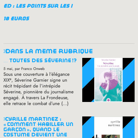
ed : les points sur les i
18 euros
dans la même rubrique
… toutes des séverine
!?
5 mai
, par Franco Onweb
Sous une couverture à l’élégance
e
XIX
, Séverine Garnier signe un
récit trépidant de l’intrépide
Séverine, pionnière du journalisme
engagé. À travers La Frondeuse,
elle retrace le combat d’une (…)
cyrille martinez :
«
comment habiller un
garçon
», quand le
costume devient une