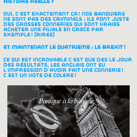
histoire réelle
?
oui, c’est exactement ça
! nos banquiers
ne sont pas des criminels : ils font juste
des grosses conneries qui sont vraies…
acheter une filiale en grèce par
exemple
! (rires)
et maintenant le quatrième : le brexit
!
ce qui est incroyable c’est que dès le jour
des résultats, les anglais ont eu
l’impression d’avoir fait une connerie
!
c’est un vote de colère
!