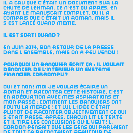
il a cru que c’était un document sur la
chute de lehman. ce n’est qu’après, en
ayant le manuscrit complet, qu’il a
compris que c’était un roman. mais il
s’est lancé quand même.
il est sorti quand
?
en juin 2014, bon retour de la presse
dans l’ensemble, mais on a peu vendu
!
pourquoi un banquier écrit ça : il voulait
dénoncer de l’intérieur un système
financier corrompu
?
oui et non
! moi je voulais écrire un
roman et raconter cette histoire, c’est
en adéquation avec mes aspirations et
mon passé : comment les banquiers ont
foutu la merde
! et lui, l’idée c’était
plutôt de raconter objectivement ce qui
s’était passé. après, chacun lit le texte
et il tire les conclusions qu’il veut
! l.
gordon pensait que les gens qui parlaient
de tout ça racontaient beaucoup de