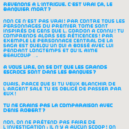
revenons à l’intrigue. c’est vrai ça, le
banquier mort
?
non ce n’est pas vrai
! par contre tous les
personnages du premier tome sont
inspirés de gens que l. gordon a connu
! tu
comprends alors ses réticences
! par
exemple le personnage central de la
saga est quelqu’un qui a bossé avec lui
pendant longtemps et qu’il aime
beaucoup ….
a vous lire, on se dit que les grands
escrocs sont dans les banques
?
ouais, parce que si tu veux blanchir de
l’argent sale tu es obligé de passer par
eux
!
tu ne crains pas la comparaison avec
denis robert
?
non, on ne prétend pas faire de
l’investigation : il n’y a aucun scoop
! on