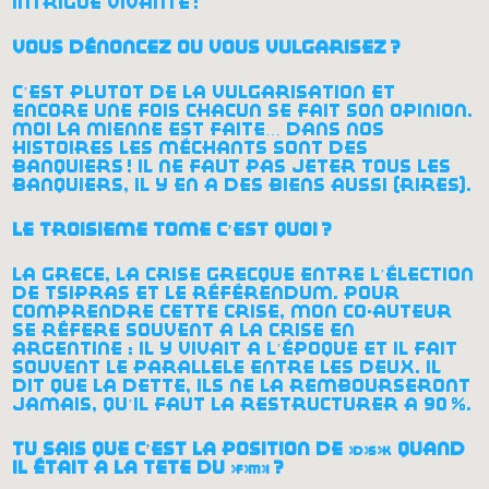
intrigue vivante
!
vous dénoncez où vous vulgarisez
?
c’est plutôt de la vulgarisation et
encore une fois chacun se fait son opinion.
moi la mienne est faite… dans nos
histoires les méchants sont des
banquiers
! il ne faut pas jeter tous les
banquiers, il y en a des biens aussi (rires).
le troisième tome c’est quoi
?
la grèce, la crise grecque entre l’élection
de tsipras et le référendum. pour
comprendre cette crise, mon co-auteur
se réfère souvent à la crise en
argentine : il y vivait à l’époque et il fait
souvent le parallèle entre les deux. il
dit que la dette, ils ne la rembourseront
jamais, qu’il faut la restructurer à 90
%.
tu sais que c’est la position de
dsk
quand
il était à la tête du
fmi
?