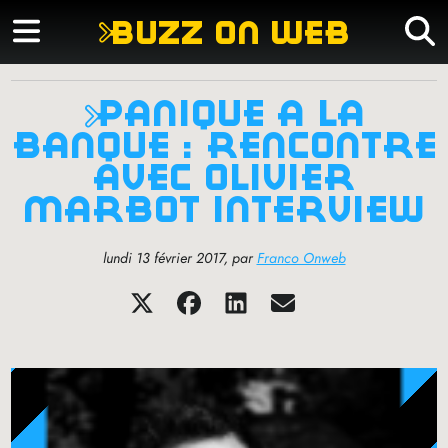
buzz on web
panique à la
banque : rencontre
avec olivier
marbot interview
lundi 13 février 2017
,
par
Franco Onweb