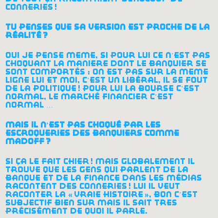
conneries
!
tu penses que sa version est proche de la
réalité
?
oui je pense même, si pour lui ce n’est pas
choquant la manière dont le banquier se
sont comportés : on est pas sur la même
ligne lui et moi, c’est un libéral, il se fout
de la politique
! pour lui la bourse c’est
normal, le marché financier c’est
normal …
mais il n’est pas choqué par les
escroqueries des banquiers comme
madoff
?
si ça le fait chier
! mais globalement il
trouve que les gens qui parlent de la
banque et de la finance dans les médias
racontent des conneries
! lui il veut
raconter la «
vraie histoire
», bon c’est
subjectif bien sûr mais il sait très
précisément de quoi il parle.