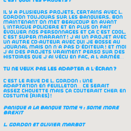
c’est quoi tes projets
?
il y a plusieurs projets, certains avec l.
gordon toujours sur les banquiers. bon
maintenant on met beaucoup en avant
l’intrigue policière et en plus on fait
évoluer nos personnages et ça c’est cool,
c’est super marrant
! j’ai un projet avec
un autre co-auteur avec qui je bosse au
journal mais on n’a pas d’éditeur
! et moi
j’ai des projets vraiment perso sur des
histoires que j’ai vécu en fac, à l’armée…
tu ne veux pas les adapter à l’écran
?
c’est le rêve de l. gordon : une
adaptation en feuilleton… ce serait
assez chouette mais ça coûterait cher en
costume (rires)
!
panique à la banque tome 4 : some more
brexit
l. gordon et olivier marbot