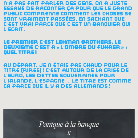
n’a pas fait parler des gens, on a juste
essayé de raconter ça pour que le grand
public comprenne comment les choses se
sont vraiment passées, en sachant que
c’est vrai parce que c’est un banquier qui
l’écrit.
le premier c’est lehman brothers, le
deuxième c’est à «
l’ombre du führer
» :
quel titre
!
au départ, je n’étais pas chaud pour le
titre (rires)
! c’est autour de la crise de
l’euro, les dettes souveraines pour
l’irlande, l’espagne … le titre est comme
ça parce que il y a des allemands
!