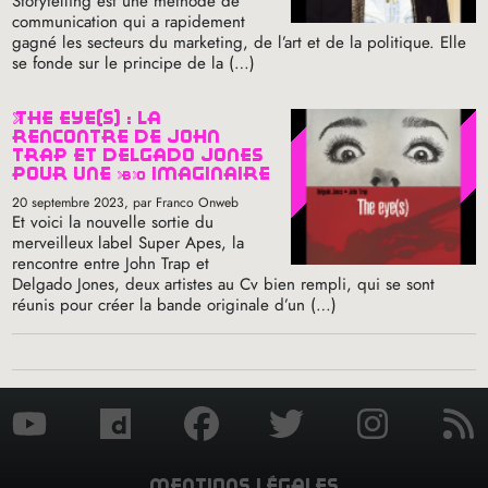
Storytelling est une méthode de
communication qui a rapidement
gagné les secteurs du marketing, de l’art et de la politique. Elle
se fonde sur le principe de la (…)
the eye(s) : la
rencontre de john
trap et delgado jones
pour une
bo
imaginaire
20 septembre 2023
, par Franco Onweb
Et voici la nouvelle sortie du
merveilleux label Super Apes, la
rencontre entre John Trap et
Delgado Jones, deux artistes au Cv bien rempli, qui se sont
réunis pour créer la bande originale d’un (…)
mentions légales