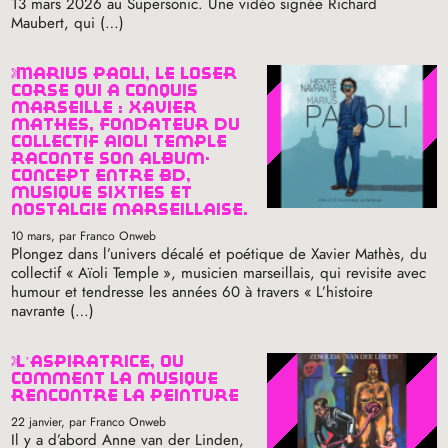
13 mars 2026 au Supersonic. Une vidéo signée Richard
Maubert, qui (…)
marius paoli, le loser
corse qui a conquis
marseille : xavier
mathès, fondateur du
collectif aïoli temple
raconte son album-
concept entre bd,
musique sixties et
nostalgie marseillaise.
10 mars
, par Franco Onweb
Plongez dans l’univers décalé et poétique de Xavier Mathès, du
collectif «
Aïoli Temple
», musicien marseillais, qui revisite avec
humour et tendresse les années 60 à travers «
L’histoire
navrante (…)
l’aspiratrice, ou
comment la musique
rencontre la peinture
22 janvier
, par Franco Onweb
Il y a d’abord Anne van der Linden,