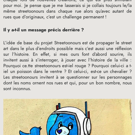
pour moi. Je pense que je me lasserais si je collais toujours le/la
même streetoonours dans chaque rue alors qu’avec autant de
rues que d’originaux, c’est un challenge permanent
!
Il y a-t-il un message précis derrière
?
L’idée de base du projet Streetoonours est de propager le street
art dans le plus d’endroits possible mais c’est aussi une réflexion
sur l’histoire. En effet, si mes ours font d’abord sourire, ils
invitent aussi à s’interroger, à jouer avec l’histoire de la ville :
Pourquoi ce.tte streetoonours est-iel rouge
? Pourquoi celui-ci a t-
iel un poisson dans le ventre
? Et celui-ci, est-ce un chevalier
?
Les streetoonours invitent à se questionner sur les personnages
dont les noms ornent nos rues et qui, pour un bon nombre, nous
sont inconnus.