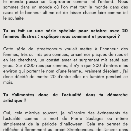
le monde puisse se l’approprier comme iel l’entend. Nous
sommes dans un monde où l’on met tout le monde dans des
cases et le bonheur ultime est de laisser chacun faire comme iel
le souhaite.
Tu as fait un une série spéciale pour octobre avec 20
femmes illustres : explique nous comment et pourquoi
?
Cette série de streetoonours voulait mettre à l’honneur des
femmes, très ou très peu connues, ornant nos plaques de rues et
en les cherchant, un constat amer et surprenant m’a sauté aux
yeux.. Sur 6000 rues parisiennes, il n’y a que 200 d’entres elles
environ qui portent le nom d’une femme.. vraiment désolant.. J’ai
donc décidé de mettre 20 d’entre elles en lumière pendant ce
mois.
Tu t’alimentes donc de l’actualité dans ta démarche
artistique
?
Oui, cela m’arrive souvent. Je m’inspire des événements de
l’actualité comme la mort de Pierre Soulages ou même
simplement de la période d’halloween. Cela me permet de
réfléchir différemment au projet Streetoonours, de l’ancrer dans