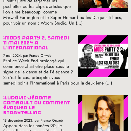
Il suffit juste de regarder les
pochettes ou les clips d’artistes que
l’on aime beaucoup, comme
Maxwell Farrington et le Super Homard ou les Disques Tchocs,
pour voir un nom : Woom Studio. Un (…)
mods party 2, samedi
11 mai 2024 à
l’international
7 mai 2024
, par Franco Onweb
Et si ce Week End prolongé qui
commence allait être placé sous le
signe de la danse et de l’élégance
?
Si c’est le cas, précipitez-vous
samedi soir à l’International à Paris pour la deuxième (…)
ludovic-jérôme
gombault ou comment
évoquer le
storytelling
18 décembre 2023
, par Franco Onweb
Apparu dans les années 90, le