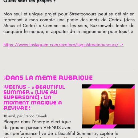
Quels sont tes projets
?
Mon seul et unique projet pour Streetoonours peut se définir en
reprenant à mon compte une partie des mots de Cortex (dans
Minus et Cortex) «
Comme tous les soirs, Buzzonweb, tenter de
conquérir le monde, et apporter de la mignonnerie pour tous
!
»
https://www.instagram.com/explore/tags/streetnounours/
dans la même rubrique
veenus – «
beautiful
summer
» (live au
supersonic) : un
moment magique à
revivre
!
10 avril
, par Franco Onweb
Plongez dans l’énergie électrique
du groupe parisien
VEENUS
avec
leur performance live de «
Beautiful Summer
», captée le