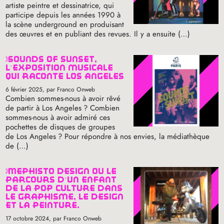
artiste peintre et dessinatrice, qui
participe depuis les années 1990 à
la scène underground en produisant
des œuvres et en publiant des revues. Il y a ensuite (…)
sounds of sunset,
l’exposition musicale
qui raconte los angeles
6 février 2025
, par Franco Onweb
Combien sommes-nous à avoir rêvé
de partir à Los Angeles
? Combien
sommes-nous à avoir admiré ces
pochettes de disques de groupes
de Los Angeles
? Pour répondre à nos envies, la médiathèque
de (…)
mephisto design où le
parcours d’un enfant
de la pop culture dans
le graphisme, le design
et la peinture.
17 octobre 2024
, par Franco Onweb