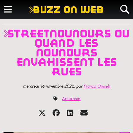
buzz on web
streetnounours ou
quand les
nounours
envahissent les
rues
mercredi 16 novembre 2022
,
par
Franco Onweb
Art urbain