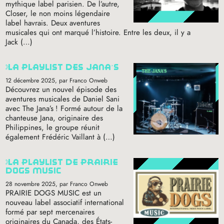
mythique label parisien. De l’autre,
Closer, le non moins légendaire
label havrais. Deux aventures
musicales qui ont marqué l’histoire. Entre les deux, il y a
Jack (…)
la playlist des jana’s
12 décembre 2025
, par Franco Onweb
Découvrez un nouvel épisode des
aventures musicales de Daniel Sani
avec The Jana’s
! Formé autour de la
chanteuse Jana, originaire des
Philippines, le groupe réunit
également Frédéric Vaillant à (…)
la playlist de prairie
dogs music
28 novembre 2025
, par Franco Onweb
PRAIRIE
DOGS
MUSIC
est un
nouveau label associatif international
formé par sept mercenaires
originaires du Canada, des États-