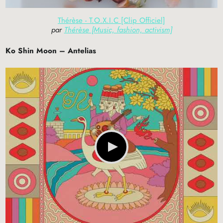
Thérèse - T.O.X.I.C [Clip Officiel]
par
Thérèse [Music, fashion, activism]
Ko Shin Moon – Antelias