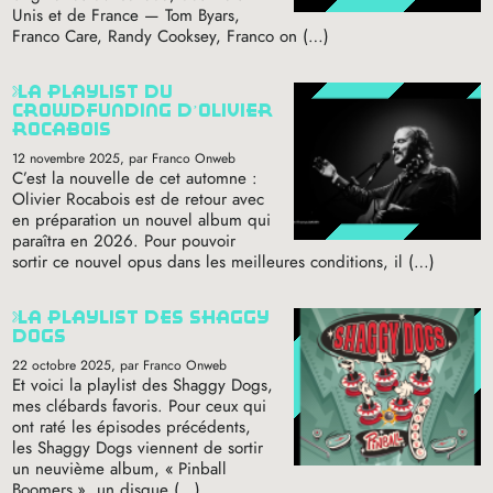
Unis et de France — Tom Byars,
Franco Care, Randy Cooksey, Franco on (…)
la playlist du
crowdfunding d’olivier
rocabois
12 novembre 2025
, par Franco Onweb
C’est la nouvelle de cet automne :
Olivier Rocabois est de retour avec
en préparation un nouvel album qui
paraîtra en 2026. Pour pouvoir
sortir ce nouvel opus dans les meilleures conditions, il (…)
la playlist des shaggy
dogs
22 octobre 2025
, par Franco Onweb
Et voici la playlist des Shaggy Dogs,
mes clébards favoris. Pour ceux qui
ont raté les épisodes précédents,
les Shaggy Dogs viennent de sortir
un neuvième album, «
Pinball
Boomers
», un disque (…)