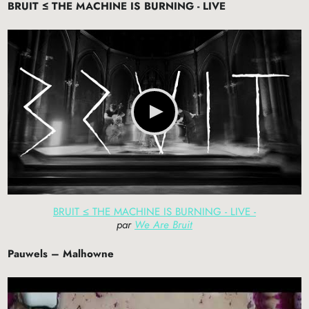
BRUIT
≤
THE
MACHINE
IS
BURNING
-
LIVE
BRUIT ≤ THE MACHINE IS BURNING - LIVE -
par
We Are Bruit
Pauwels – Malhowne