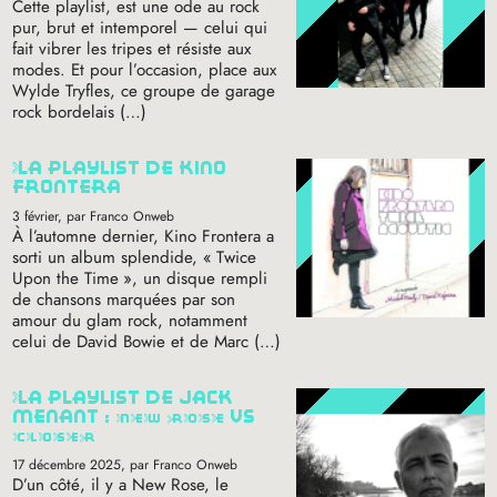
Cette playlist, est une ode au rock
pur, brut et intemporel — celui qui
fait vibrer les tripes et résiste aux
modes. Et pour l’occasion, place aux
Wylde Tryfles, ce groupe de garage
rock bordelais (…)
la playlist de kino
frontera
3 février
, par Franco Onweb
À l’automne dernier, Kino Frontera a
sorti un album splendide, «
Twice
Upon the Time
», un disque rempli
de chansons marquées par son
amour du glam rock, notamment
celui de David Bowie et de Marc (…)
la playlist de jack
menant :
new
rose
vs
closer
17 décembre 2025
, par Franco Onweb
D’un côté, il y a New Rose, le