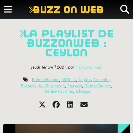
buzz on web
la playlist de
buzzonweb :
ceylon
jeudi 1er avril 2021
,
par
Franco Onweb
Bonnie Banane
,
BRUIT
≤
,
Ceylon
,
Cocanha
,
Entoartix
,
Ko Shin Moon
,
Pauwels
,
QuinzeQuinze
,
Thérèse Fournier
,
Tshegue