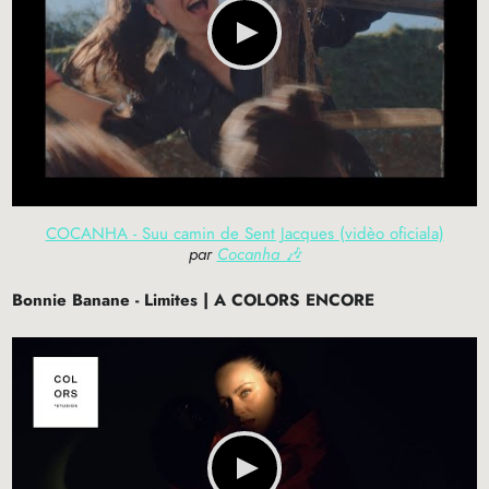
COCANHA - Suu camin de Sent Jacques (vidèo oficiala)
par
Cocanha 🎶
Bonnie Banane - Limites | A
COLORS
ENCORE