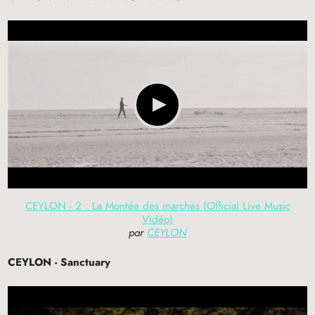
CEYLON - 2 . La Montée des marches (Official Live Music
Vidéo)
par
CEYLON
CEYLON
- Sanctuary