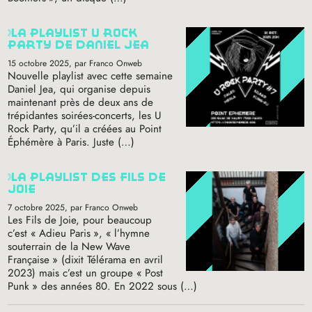
la playlist u rock
party de daniel jea
15 octobre 2025
, par Franco Onweb
Nouvelle playlist avec cette semaine
Daniel Jea, qui organise depuis
maintenant près de deux ans de
trépidantes soirées-concerts, les U
Rock Party, qu’il a créées au Point
Éphémère à Paris. Juste (…)
la playlist des fils de
joie
7 octobre 2025
, par Franco Onweb
Les Fils de Joie, pour beaucoup
c’est «
Adieu Paris
», «
l’hymne
souterrain de la New Wave
Française
» (dixit Télérama en avril
2023) mais c’est un groupe «
Post
Punk
» des années 80. En 2022 sous (…)