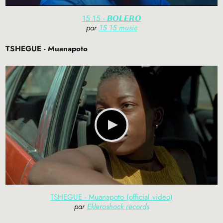
15 15 - 𝘽𝙊𝙇𝙀𝙍𝙊
par
15 15 music
TSHEGUE
- Muanapoto
TSHEGUE - Muanapoto (official video)
par
Ekleroshock records