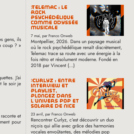
telemac : le
rock
psychédélique
comme odyssée
musicale
7 mai
, par Franco Onweb
s gens, ils
Montpellier, 2026. Dans un paysage musical
n coup
?
»
où le rock psychédélique renaît discrètement,
Telemac trace sa route avec une énergie à la
fois rétro et résolument moderne. Fondé en
2018 par Vincent (…)
ettes. J’ai
curlyz : entre
 le soir je
interview et
playlist,
plongez dans
l’univers pop et
solaire de nice
23 avril
, par Franco Onweb
 raconte et
Rencontrer Curlyz, c’est découvrir un duo
amment pour
niçois qui allie avec grâce des harmonies
vocales envoûtantes, des mélodies pop