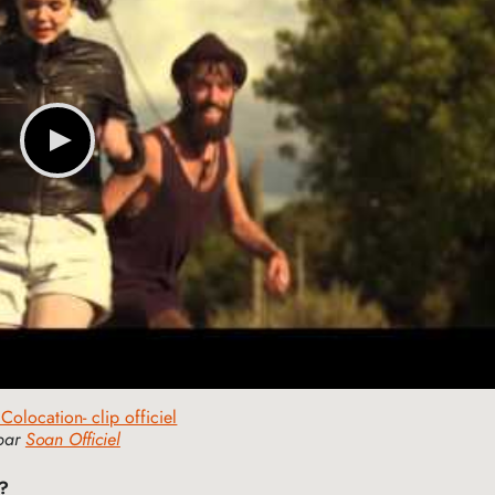
olocation- clip officiel
par
Soan Officiel
?