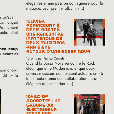
élégantes et une passion contagieuse pour la
musique. Leur premier album, (…)
s qu’avant.
olivier
s’annonçait
popincourt &
. Du moment
denis bortek :
blic allait
une rencontre
inattendue de
deux musiciens
parisiens
 beaucoup
autour d’une bossa nova
n avant et
16 avril
, par Franco Onweb
Quand la Bossa Nova rencontre le Rock
électrique et le Modernism, et que deux
 mon choix,
univers musicaux s’entrelacent autour d’un 45
i dit : «
Tu
tours, cela donne une collaboration aussi
élégante qu’inattendue. (…)
child of
panoptes : un
groupe qui
électrise la
scène pop