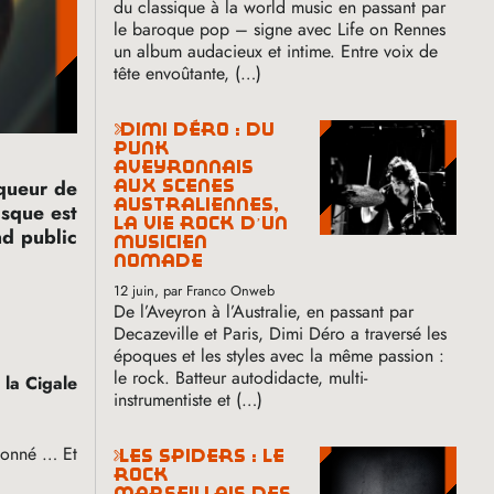
du classique à la world music en passant par
le baroque pop – signe avec Life on Rennes
un album audacieux et intime. Entre voix de
tête envoûtante, (…)
dimi déro : du
punk
aveyronnais
nqueur de
aux scènes
australiennes,
isque est
la vie rock d’un
nd public
musicien
nomade
12 juin
, par Franco Onweb
De l’Aveyron à l’Australie, en passant par
Decazeville et Paris, Dimi Déro a traversé les
époques et les styles avec la même passion :
le rock. Batteur autodidacte, multi-
 la Cigale
instrumentiste et (…)
 donné … Et
les spiders : le
rock
marseillais des