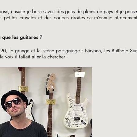
ppose, ensuite je bosse avec des gens de pleins de pays et je pens
ec petites cravates et des coupes droites ça m’ennuie atrocemen
 que les guitares
?
90, le grunge et la scène post-grunge : Nirvana, les Butthole Sur
a voix il fallait aller la chercher
!