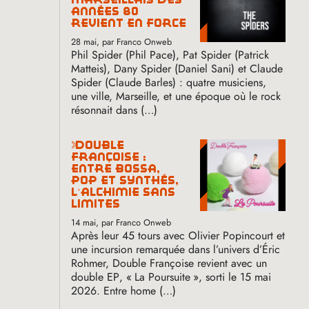
années 80
revient en force
28 mai
, par Franco Onweb
Phil Spider (Phil Pace), Pat Spider (Patrick
Matteis), Dany Spider (Daniel Sani) et Claude
Spider (Claude Barles) : quatre musiciens,
une ville, Marseille, et une époque où le rock
résonnait dans (…)
double
françoise :
entre bossa,
pop et synthés,
l’alchimie sans
limites
14 mai
, par Franco Onweb
Après leur 45 tours avec Olivier Popincourt et
une incursion remarquée dans l’univers d’Éric
Rohmer, Double Françoise revient avec un
double
EP
, «
La Poursuite
», sorti le 15 mai
2026. Entre home (…)