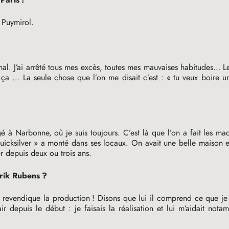
 Puymirol.
mal. J’ai arrêté tous mes excès, toutes mes mauvaises habitudes… Le
 ça … La seule chose que l’on me disait c’est : «
tu veux boire u
 à Narbonne, où je suis toujours. C’est là que l’on a fait les maqu
uicksilver
» a monté dans ses locaux. On avait une belle maison et
er depuis deux ou trois ans.
erik Rubens
?
je revendique la production
! Disons que lui il comprend ce que je
lair depuis le début : je faisais la réalisation et lui m’aidait not