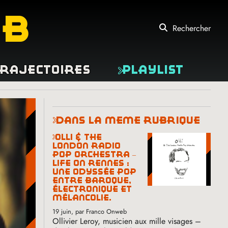
eb
Rechercher
rajectoires
Playlist
dans la même rubrique
olli & the
london radio
pop orchestra –
life on rennes :
une odyssée pop
entre baroque,
électronique et
mélancolie.
19 juin
, par Franco Onweb
Ollivier Leroy, musicien aux mille visages –