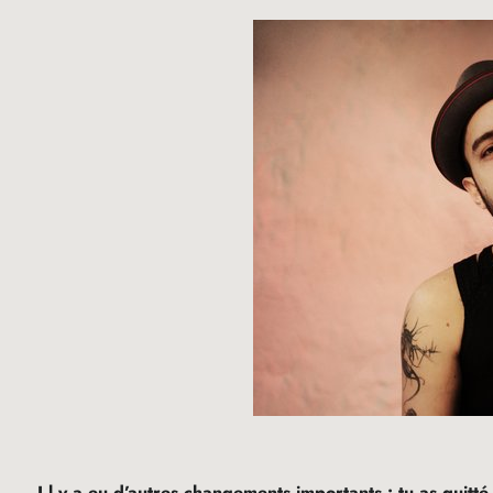
I
l y a eu d’autres changements importants : tu as quitté