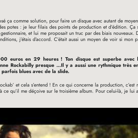
sé ça comme solution, pour faire un disque avec autant de moyen
s potes : je leur filais des points de production et d’édition. Ça 
t gestionnaire, et lui me proposait un truc par des biais nouveaux
tions, j’étais d’accord. C’était aussi un moyen de voir si mon pu
 000 euros en 29 heures
! Ton disque est superbe avec
nne Rockabilly presque …Il y a aussi une rythmique très e
parfois blues avec de la slide.
ockab’ et cela s’entend
! En ce qui concerne la production, c’est
à ce qu’il me déçoive sur le troisième album. Pour celui-là, je lui a