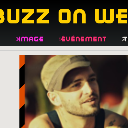
buzz on w
e
Image
Événement
T