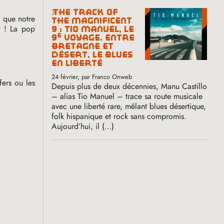
the track of
e que notre
the magnificent
t
! La pop
9 : tio manuel, le
e
9
voyage. entre
bretagne et
désert, le blues
en liberté
24 février
, par Franco Onweb
fers ou les
Depuis plus de deux décennies, Manu Castillo
– alias Tio Manuel – trace sa route musicale
avec une liberté rare, mêlant blues désertique,
folk hispanique et rock sans compromis.
Aujourd’hui, il (…)