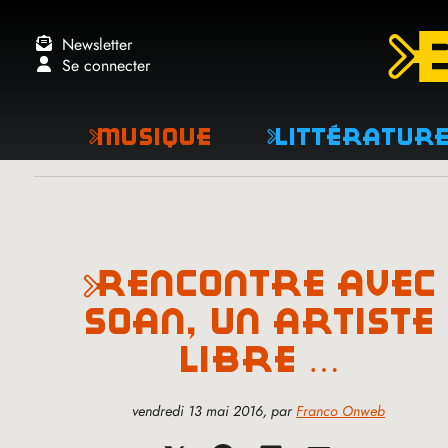
Newsletter
Se connecter
Musique
Littératur
rencontre avec
soan, un artiste
libre …
vendredi 13 mai 2016
,
par
Franco Onweb