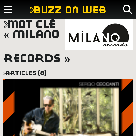
buzz on web
mot clé
« milano
records »
articles (8)