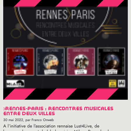
rennes-paris : rencontres musicales
entre deux villes
30 mai 2022
, par Franco Onweb
A l’initiative de l’association rennaise Lust4Live, de