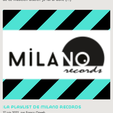
la playlist de milano records
17 juin 2021
, par Franco Onweb