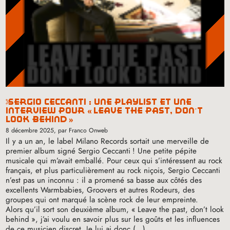
sergio ceccanti : une playlist et une
interview pour «
leave the past, don’t
look behind
»
8 décembre 2025
, par Franco Onweb
Il y a un an, le label Milano Records sortait une merveille de
premier album signé Sergio Ceccanti
! Une petite pépite
musicale qui m’avait emballé. Pour ceux qui s’intéressent au rock
français, et plus particulièrement au rock niçois, Sergio Ceccanti
n’est pas un inconnu : il a promené sa basse aux côtés des
excellents Warmbabies, Groovers et autres Rodeurs, des
groupes qui ont marqué la scène rock de leur empreinte.
Alors qu’il sort son deuxième album, «
Leave the past, don’t look
behind
», j’ai voulu en savoir plus sur les goûts et les influences
de ce musicien discret. Je lui ai donc (…)