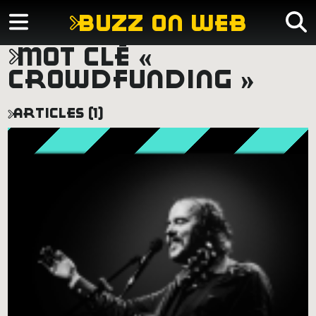
buzz on web
mot clé «
crowdfunding »
articles (1)