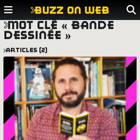
buzz on web
mot clé « bande
dessinée »
articles (2)