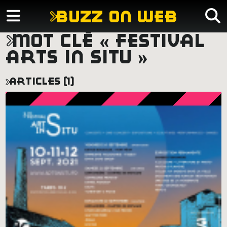
buzz on web
mot clé « festival
arts in situ »
articles (1)