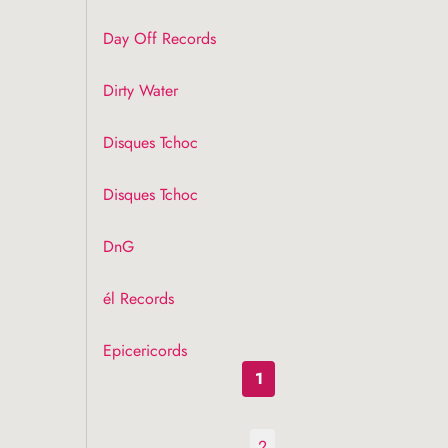
Day Off Records
Dirty Water
Disques Tchoc
Disques Tchoc
DnG
él Records
Epicericords
1
2