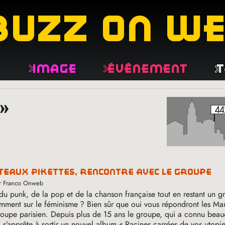
buzz on w
e
Image
Événement
T
»
teaux pikettes, rencontre avec le groupe
ar Franco Onweb
 du punk, de la pop et de la chanson française tout en restant un 
mment sur le féminisme
? Bien sûr que oui vous répondront les Ma
groupe parisien. Depuis plus de 15 ans le groupe, qui a connu bea
s’apprête à sortir un nouvel album «
Racines carrées de vos utopi