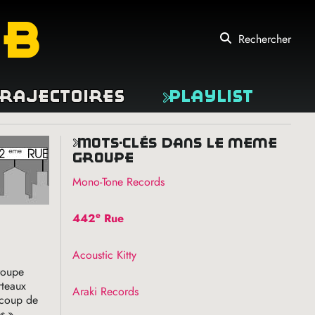
eb
Rechercher
rajectoires
Playlist
mots-clés dans le même
groupe
Mono-Tone Records
e
442
Rue
Acoustic Kitty
groupe
rteaux
Araki Records
ucoup de
es
»