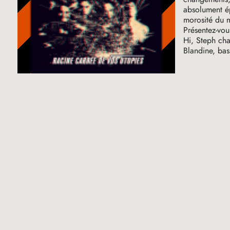
absolument ép
morosité du
Présentez-vou
Hi, Steph cha
Blandine, bas