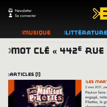
Newsletter
Se connecter
Musique
Littératur
e
mot clé « 442
rue 
articles (1)
les mar
2 mars 2021
, p
Peut-on faire
engagé, nota
Pikettes, le 
changements, 