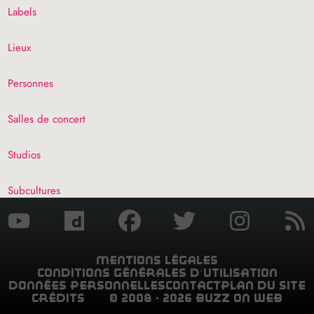
Labels
Lieux
Personnes
Salles de concert
Studios
Subcultures
mentions légales
conditions générales d’utilisation
données personnelles
contact
plan du site
crédits
© 2008 - 2026 buzz on web