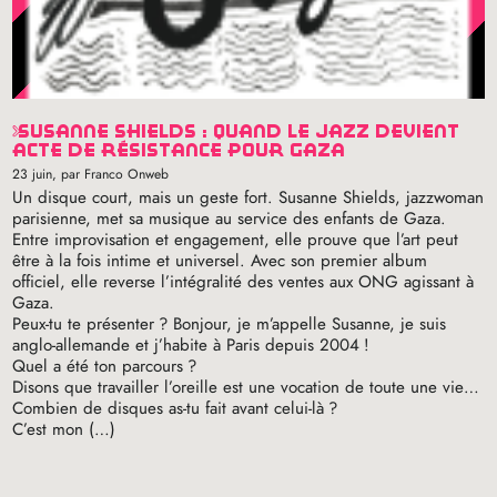
susanne shields : quand le jazz devient
acte de résistance pour gaza
23 juin
, par Franco Onweb
Un disque court, mais un geste fort. Susanne Shields, jazzwoman
parisienne, met sa musique au service des enfants de Gaza.
Entre improvisation et engagement, elle prouve que l’art peut
être à la fois intime et universel. Avec son premier album
officiel, elle reverse l’intégralité des ventes aux
ONG
agissant à
Gaza.
Peux-tu te présenter
? Bonjour, je m’appelle Susanne, je suis
anglo-allemande et j’habite à Paris depuis 2004
!
Quel a été ton parcours
?
Disons que travailler l’oreille est une vocation de toute une vie…
Combien de disques as-tu fait avant celui-là
?
C’est mon (…)