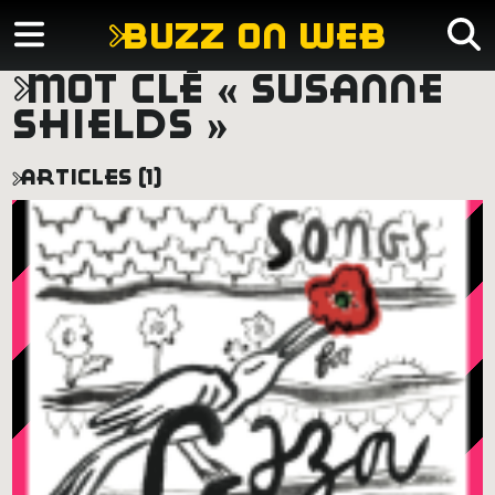
buzz on web
mot clé « susanne
shields »
articles (1)